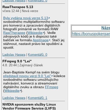
Ladislav Hagara
|
Komentářů: 0
RawTherapee 5.13
včera 12:44 | Nová verze
Byla vydána nová verze 5.13
svobodného multiplatformního softwaru
pro konverzi a zpracování digitálních
Náz
fotografií primárně ve formátů RAW
RawTherapee
(
Wikipedie
). Vedle
https://bonuspokerga
zdrojových kódů je k dispozici také
balíček ve formátu
AppImage
. Stačí jej
stáhnout, nastavit právo ke spuštění a
spustit.
Ladislav Hagara
|
Komentářů: 0
FFmpeg 9.0 "Lei"
4.8. 20:44 | Zajímavý článek
Jean-Baptiste Kempf na svém blogu
představil novou verzi 9.0 "Lei"
kolekce
svobodného softwaru umožňujícího
nahrávání, konverzi a streamovaní
digitálního zvuku a obrazu
FFmpeg
(
Wikipedie
).
Ladislav Hagara
|
Komentářů: 1
NVIDIA sponzorem služby Linux
Vendor Firmware Service (LVFS)