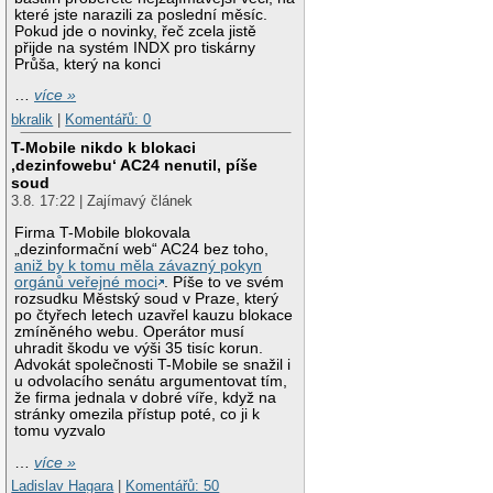
které jste narazili za poslední měsíc.
Pokud jde o novinky, řeč zcela jistě
přijde na systém INDX pro tiskárny
Průša, který na konci
…
více »
bkralik
|
Komentářů: 0
T-Mobile nikdo k blokaci
‚dezinfowebu‘ AC24 nenutil, píše
soud
3.8. 17:22 | Zajímavý článek
Firma T-Mobile blokovala
„dezinformační web“ AC24 bez toho,
aniž by k tomu měla závazný pokyn
orgánů veřejné moci
. Píše to ve svém
rozsudku Městský soud v Praze, který
po čtyřech letech uzavřel kauzu blokace
zmíněného webu. Operátor musí
uhradit škodu ve výši 35 tisíc korun.
Advokát společnosti T-Mobile se snažil i
u odvolacího senátu argumentovat tím,
že firma jednala v dobré víře, když na
stránky omezila přístup poté, co ji k
tomu vyzvalo
…
více »
Ladislav Hagara
|
Komentářů: 50