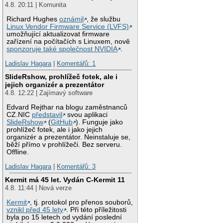
4.8. 20:11 | Komunita
Richard Hughes
oznámil
, že službu
Linux Vendor Firmware Service (LVFS)
umožňující aktualizovat firmware
zařízení na počítačích s Linuxem, nově
sponzoruje také společnost NVIDIA
.
Ladislav Hagara
|
Komentářů: 1
SlideRshow, prohlížeč fotek, ale i
jejich organizér a prezentátor
4.8. 12:22 | Zajímavý software
Edvard Rejthar na blogu zaměstnanců
CZ.NIC
představil
svou aplikaci
SlideRshow
(
GitHub
). Funguje jako
prohlížeč fotek, ale i jako jejich
organizér a prezentátor. Neinstaluje se,
běží přímo v prohlížeči. Bez serveru.
Offline.
Ladislav Hagara
|
Komentářů: 3
Kermit má 45 let. Vydán C-Kermit 11
4.8. 11:44 | Nová verze
Kermit
, tj. protokol pro přenos souborů,
vznikl před 45 lety
. Při této příležitosti
byla po 15 letech od vydání poslední