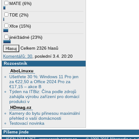
MATE
(
6%
)
TDE
(
2%
)
Xfce
(
15%
)
jiné/žádné
(
23%
)
Celkem 2326 hlasů
Komentářů: 30
, poslední 3.4. 20:20
Rozcestník
AbcLinuxu
Ušetřete 30 %: Windows 11 Pro jen
za €22,50 a Office 2024 Pro za
€17,15 – akce B
Týden na ITBiz: Čína podle zdrojů
zahájila výrobu zařízení pro domácí
produkci v
HDmag.cz
Kamery do bytu přinesou maximální
přehled o vaší domácnosti
Testovací novinka
Píšeme jinde