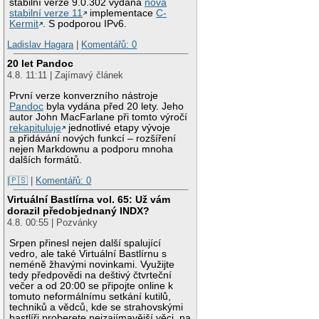
stabilní verze 9.0.302 vydána
nová
stabilní verze 11
implementace
C-
Kermit
. S podporou IPv6.
Ladislav Hagara
|
Komentářů: 0
20 let Pandoc
4.8. 11:11 | Zajímavý článek
První verze konverzního nástroje
Pandoc
byla vydána před 20 lety. Jeho
autor John MacFarlane při tomto výročí
rekapituluje
jednotlivé etapy vývoje
a přidávání nových funkcí – rozšíření
nejen Markdownu a podporu mnoha
dalších formátů.
|🇵🇸
|
Komentářů: 0
Virtuální Bastlírna vol. 65: Už vám
dorazil předobjednaný INDX?
4.8. 00:55 | Pozvánky
Srpen přinesl nejen další spalující
vedro, ale také Virtuální Bastlírnu s
neméně žhavými novinkami. Využijte
tedy předpovědi na deštivý čtvrteční
večer a od 20:00 se připojte online k
tomuto neformálnímu setkání kutilů,
techniků a vědců, kde se strahovskými
bastlíři proberete nejzajímavější věci, na