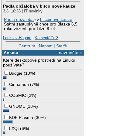
Padla obžaloba v bitcoinové kauze
3.8. 16:33 | IT novinky
Padla obžaloba
v
bitcoinové kauze
.
Státní zástupkyně chce pro Blažka 6,5
roku vězení, pro Titze 8 let.
Ladislav Hagara
|
Komentářů: 3
Centrum
|
Napsat
|
Starší
Anketa
navrhněte »
Které desktopové prostředí na Linuxu
používáte?
Budgie
(
10%
)
Cinnamon
(
7%
)
COSMIC
(
2%
)
GNOME
(
18%
)
KDE Plasma
(
30%
)
LXQt
(
6%
)