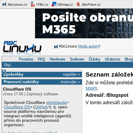
AbcLinuxu.cz
ITBiz.cz
HDmag.cz
AbcPráce.cz
AbcLinuxu
hledá autory
!
Poradna
FAQ
Hardware
Software
Články
Učebnice
Blog
Styl
×
Seznam zálože
Zprávičky
napište »
Pracovní nabídky
inzerujte »
Zde si můžete prohléd
spam
.
Cloudflare OS
včera 17:00 | Zajímavý software
Adresář: /Blogspot
V tomto adresáři zálož
Společnost Cloudflare
představila
Cloudflare OS
(
GitHub
), tj. open
source platformu navrženou pro
integraci umělé inteligence (agentů)
přímo do pracovních procesů
organizací.