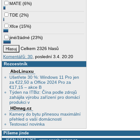
MATE
(
6%
)
TDE
(
2%
)
Xfce
(
15%
)
jiné/žádné
(
23%
)
Celkem 2326 hlasů
Komentářů: 30
, poslední 3.4. 20:20
Rozcestník
AbcLinuxu
Ušetřete 30 %: Windows 11 Pro jen
za €22,50 a Office 2024 Pro za
€17,15 – akce B
Týden na ITBiz: Čína podle zdrojů
zahájila výrobu zařízení pro domácí
produkci v
HDmag.cz
Kamery do bytu přinesou maximální
přehled o vaší domácnosti
Testovací novinka
Píšeme jinde