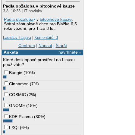
Padla obžaloba v bitcoinové kauze
3.8. 16:33 | IT novinky
Padla obžaloba
v
bitcoinové kauze
.
Státní zástupkyně chce pro Blažka 6,5
roku vězení, pro Titze 8 let.
Ladislav Hagara
|
Komentářů: 3
Centrum
|
Napsat
|
Starší
Anketa
navrhněte »
Které desktopové prostředí na Linuxu
používáte?
Budgie
(
10%
)
Cinnamon
(
7%
)
COSMIC
(
2%
)
GNOME
(
18%
)
KDE Plasma
(
30%
)
LXQt
(
6%
)