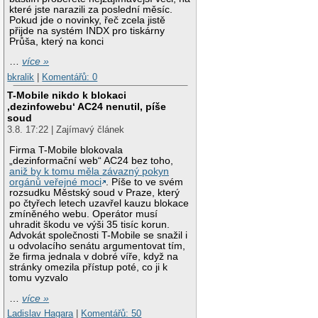
které jste narazili za poslední měsíc.
Pokud jde o novinky, řeč zcela jistě
přijde na systém INDX pro tiskárny
Průša, který na konci
…
více »
bkralik
|
Komentářů: 0
T-Mobile nikdo k blokaci
‚dezinfowebu‘ AC24 nenutil, píše
soud
3.8. 17:22 | Zajímavý článek
Firma T-Mobile blokovala
„dezinformační web“ AC24 bez toho,
aniž by k tomu měla závazný pokyn
orgánů veřejné moci
. Píše to ve svém
rozsudku Městský soud v Praze, který
po čtyřech letech uzavřel kauzu blokace
zmíněného webu. Operátor musí
uhradit škodu ve výši 35 tisíc korun.
Advokát společnosti T-Mobile se snažil i
u odvolacího senátu argumentovat tím,
že firma jednala v dobré víře, když na
stránky omezila přístup poté, co ji k
tomu vyzvalo
…
více »
Ladislav Hagara
|
Komentářů: 50