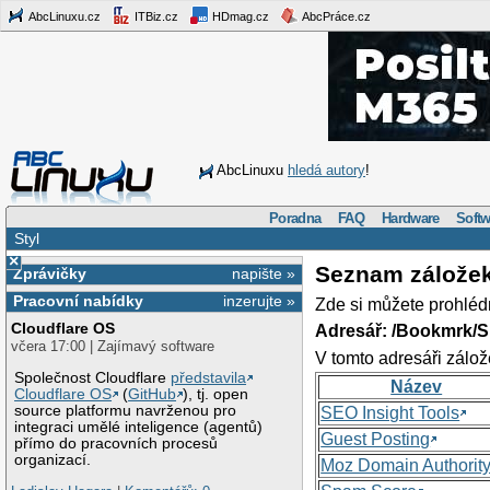
AbcLinuxu.cz
ITBiz.cz
HDmag.cz
AbcPráce.cz
AbcLinuxu
hledá autory
!
Poradna
FAQ
Hardware
Softw
Styl
×
Seznam zálože
Zprávičky
napište »
Pracovní nabídky
inzerujte »
Zde si můžete prohléd
Cloudflare OS
Adresář: /Bookmrk/S
včera 17:00 | Zajímavý software
V tomto adresáři zálož
Společnost Cloudflare
představila
Název
Cloudflare OS
(
GitHub
), tj. open
source platformu navrženou pro
SEO Insight Tools
integraci umělé inteligence (agentů)
Guest Posting
přímo do pracovních procesů
organizací.
Moz Domain Authorit