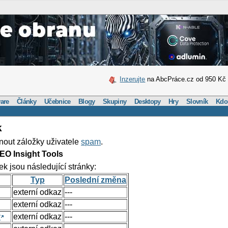
Inzerujte
na AbcPráce.cz od 950 Kč
are
Články
Učebnice
Blogy
Skupiny
Desktopy
Hry
Slovník
Kdo
k
nout záložky uživatele
spam
.
EO Insight Tools
ek jsou následující stránky:
Typ
Poslední změna
externí odkaz
---
externí odkaz
---
y
externí odkaz
---