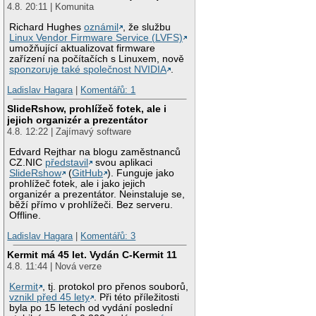
4.8. 20:11 | Komunita
Richard Hughes
oznámil
, že službu
Linux Vendor Firmware Service (LVFS)
umožňující aktualizovat firmware
zařízení na počítačích s Linuxem, nově
sponzoruje také společnost NVIDIA
.
Ladislav Hagara
|
Komentářů: 1
SlideRshow, prohlížeč fotek, ale i
jejich organizér a prezentátor
4.8. 12:22 | Zajímavý software
Edvard Rejthar na blogu zaměstnanců
CZ.NIC
představil
svou aplikaci
SlideRshow
(
GitHub
). Funguje jako
prohlížeč fotek, ale i jako jejich
organizér a prezentátor. Neinstaluje se,
běží přímo v prohlížeči. Bez serveru.
Offline.
Ladislav Hagara
|
Komentářů: 3
Kermit má 45 let. Vydán C-Kermit 11
4.8. 11:44 | Nová verze
Kermit
, tj. protokol pro přenos souborů,
vznikl před 45 lety
. Při této příležitosti
byla po 15 letech od vydání poslední