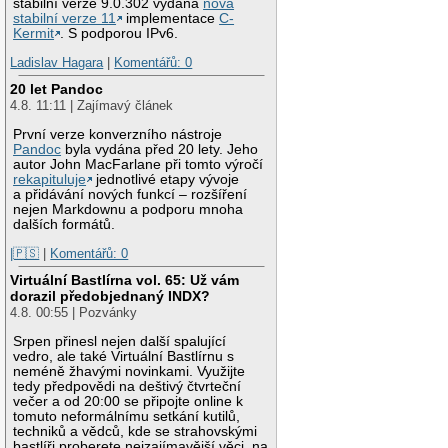
stabilní verze 9.0.302 vydána
nová
stabilní verze 11
implementace
C-
Kermit
. S podporou IPv6.
Ladislav Hagara
|
Komentářů: 0
20 let Pandoc
4.8. 11:11 | Zajímavý článek
První verze konverzního nástroje
Pandoc
byla vydána před 20 lety. Jeho
autor John MacFarlane při tomto výročí
rekapituluje
jednotlivé etapy vývoje
a přidávání nových funkcí – rozšíření
nejen Markdownu a podporu mnoha
dalších formátů.
|🇵🇸
|
Komentářů: 0
Virtuální Bastlírna vol. 65: Už vám
dorazil předobjednaný INDX?
4.8. 00:55 | Pozvánky
Srpen přinesl nejen další spalující
vedro, ale také Virtuální Bastlírnu s
neméně žhavými novinkami. Využijte
tedy předpovědi na deštivý čtvrteční
večer a od 20:00 se připojte online k
tomuto neformálnímu setkání kutilů,
techniků a vědců, kde se strahovskými
bastlíři proberete nejzajímavější věci, na