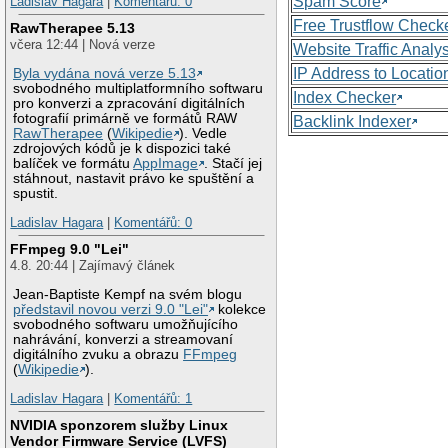
Spam Score
Ladislav Hagara
|
Komentářů: 0
Free Trustflow Check
RawTherapee 5.13
včera 12:44 | Nová verze
Website Traffic Analy
IP Address to Locatio
Byla vydána nová verze 5.13
svobodného multiplatformního softwaru
Index Checker
pro konverzi a zpracování digitálních
fotografií primárně ve formátů RAW
Backlink Indexer
RawTherapee
(
Wikipedie
). Vedle
zdrojových kódů je k dispozici také
balíček ve formátu
AppImage
. Stačí jej
stáhnout, nastavit právo ke spuštění a
spustit.
Ladislav Hagara
|
Komentářů: 0
FFmpeg 9.0 "Lei"
4.8. 20:44 | Zajímavý článek
Jean-Baptiste Kempf na svém blogu
představil novou verzi 9.0 "Lei"
kolekce
svobodného softwaru umožňujícího
nahrávání, konverzi a streamovaní
digitálního zvuku a obrazu
FFmpeg
(
Wikipedie
).
Ladislav Hagara
|
Komentářů: 1
NVIDIA sponzorem služby Linux
Vendor Firmware Service (LVFS)