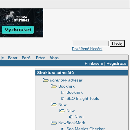
Rozšířené hledání
 je
Bazar
Portál
Práce
Mapa
Přihlášení
|
Registrace
Struktura adresářů
kořenový adresář
Bookmrk
Bookmrk
SEO Insight Tools
New
New
Nora
NewBookMark
Seo Metrics Checker