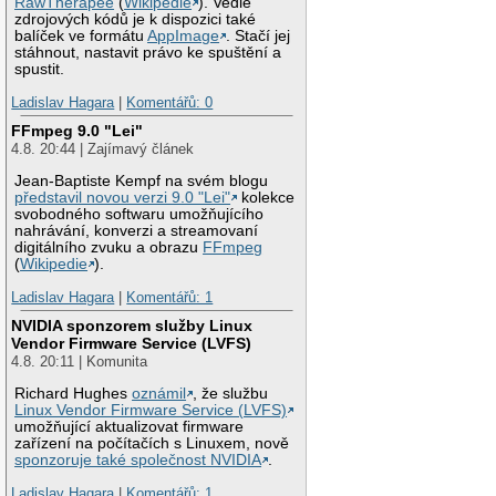
RawTherapee
(
Wikipedie
). Vedle
zdrojových kódů je k dispozici také
balíček ve formátu
AppImage
. Stačí jej
stáhnout, nastavit právo ke spuštění a
spustit.
Ladislav Hagara
|
Komentářů: 0
FFmpeg 9.0 "Lei"
4.8. 20:44 | Zajímavý článek
Jean-Baptiste Kempf na svém blogu
představil novou verzi 9.0 "Lei"
kolekce
svobodného softwaru umožňujícího
nahrávání, konverzi a streamovaní
digitálního zvuku a obrazu
FFmpeg
(
Wikipedie
).
Ladislav Hagara
|
Komentářů: 1
NVIDIA sponzorem služby Linux
Vendor Firmware Service (LVFS)
4.8. 20:11 | Komunita
Richard Hughes
oznámil
, že službu
Linux Vendor Firmware Service (LVFS)
umožňující aktualizovat firmware
zařízení na počítačích s Linuxem, nově
sponzoruje také společnost NVIDIA
.
Ladislav Hagara
|
Komentářů: 1