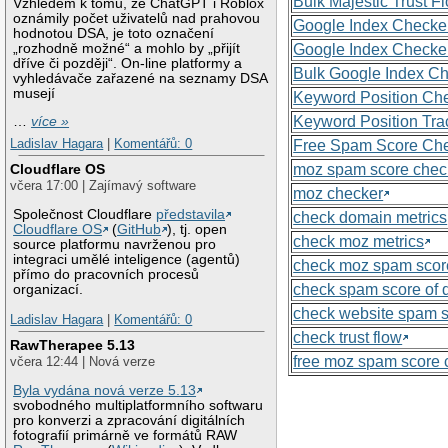
Bulk Majestic Trust 
Vzhledem k tomu, že ChatGPT i Roblox
oznámily počet uživatelů nad prahovou
Google Index Checke
hodnotou DSA, je toto označení
„rozhodně možné“ a mohlo by „přijít
Google Index Checke
dříve či později“. On-line platformy a
Bulk Google Index C
vyhledávače zařazené na seznamy DSA
musejí
Keyword Position Ch
Keyword Position Tra
…
více »
Ladislav Hagara
|
Komentářů: 0
Free Spam Score Ch
moz spam score chec
Cloudflare OS
včera 17:00 | Zajímavý software
moz checker
Společnost Cloudflare
představila
check domain metrics
Cloudflare OS
(
GitHub
), tj. open
check moz metrics
source platformu navrženou pro
integraci umělé inteligence (agentů)
check moz spam scor
přímo do pracovních procesů
check spam score of
organizací.
check website spam 
Ladislav Hagara
|
Komentářů: 0
check trust flow
RawTherapee 5.13
free moz spam score 
včera 12:44 | Nová verze
Byla vydána nová verze 5.13
svobodného multiplatformního softwaru
pro konverzi a zpracování digitálních
fotografií primárně ve formátů RAW