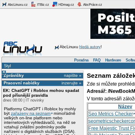
AbcLinuxu.cz
ITBiz.cz
HDmag.cz
AbcPráce.cz
AbcLinuxu
hledá autory
!
Poradna
FAQ
Hardware
Softw
Styl
×
Seznam zálože
Zprávičky
napište »
Pracovní nabídky
inzerujte »
Zde si můžete prohléd
EK: ChatGPT i Roblox mohou spadat
Adresář: /NewBookM
pod přísnější pravidla
V tomto adresáři zálož
dnes 08:00 | IT novinky
Název
Platformy ChatGPT i Roblox by mohly
být
zařazeny na seznam
mimořádně
Seo Metrics Checker
velkých on-line platforem nebo
seometricscheckerc
internetových vyhledávačů, na něž se
vztahují zvláštní podmínky podle
Free Majestic Trust 
nařízení o digitálních službách (DSA).