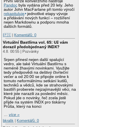
První verze konverzního nástroje
Pandoc
byla vydána před 20 lety. Jeho
autor John MacFarlane při tomto výročí
rekapituluje
jednotlivé etapy vývoje
a přidávání nových funkcí – rozšíření
nejen Markdownu a podporu mnoha
dalších formátů.
|🇵🇸
|
Komentářů: 0
Virtuální Bastlírna vol. 65: Už vám
dorazil předobjednaný INDX?
4.8. 00:55 | Pozvánky
Srpen přinesl nejen další spalující
vedro, ale také Virtuální Bastlírnu s
neméně žhavými novinkami. Využijte
tedy předpovědi na deštivý čtvrteční
večer a od 20:00 se připojte online k
tomuto neformálnímu setkání kutilů,
techniků a vědců, kde se strahovskými
bastlíři proberete nejzajímavější věci, na
které jste narazili za poslední měsíc.
Pokud jde o novinky, řeč zcela jistě
přijde na systém INDX pro tiskárny
Průša, který na konci
…
více »
bkralik
|
Komentářů: 0