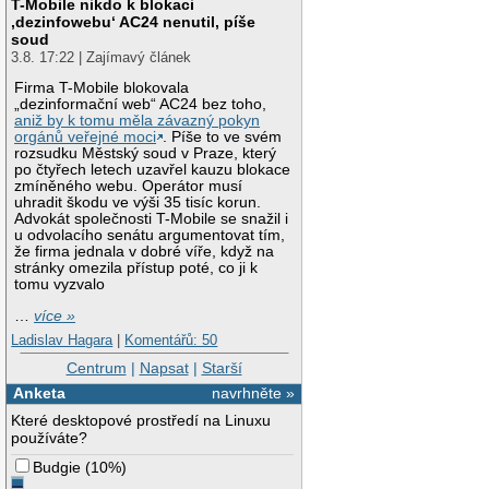
T-Mobile nikdo k blokaci
‚dezinfowebu‘ AC24 nenutil, píše
soud
3.8. 17:22 | Zajímavý článek
Firma T-Mobile blokovala
„dezinformační web“ AC24 bez toho,
aniž by k tomu měla závazný pokyn
orgánů veřejné moci
. Píše to ve svém
rozsudku Městský soud v Praze, který
po čtyřech letech uzavřel kauzu blokace
zmíněného webu. Operátor musí
uhradit škodu ve výši 35 tisíc korun.
Advokát společnosti T-Mobile se snažil i
u odvolacího senátu argumentovat tím,
že firma jednala v dobré víře, když na
stránky omezila přístup poté, co ji k
tomu vyzvalo
…
více »
Ladislav Hagara
|
Komentářů: 50
Centrum
|
Napsat
|
Starší
Anketa
navrhněte »
Které desktopové prostředí na Linuxu
používáte?
Budgie
(
10%
)