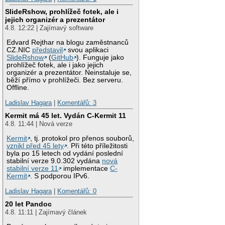
SlideRshow, prohlížeč fotek, ale i
jejich organizér a prezentátor
4.8. 12:22 | Zajímavý software
Edvard Rejthar na blogu zaměstnanců
CZ.NIC
představil
svou aplikaci
SlideRshow
(
GitHub
). Funguje jako
prohlížeč fotek, ale i jako jejich
organizér a prezentátor. Neinstaluje se,
běží přímo v prohlížeči. Bez serveru.
Offline.
Ladislav Hagara
|
Komentářů: 3
Kermit má 45 let. Vydán C-Kermit 11
4.8. 11:44 | Nová verze
Kermit
, tj. protokol pro přenos souborů,
vznikl před 45 lety
. Při této příležitosti
byla po 15 letech od vydání poslední
stabilní verze 9.0.302 vydána
nová
stabilní verze 11
implementace
C-
Kermit
. S podporou IPv6.
Ladislav Hagara
|
Komentářů: 0
20 let Pandoc
4.8. 11:11 | Zajímavý článek