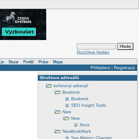
Rozšířené hledání
 je
Bazar
Portál
Práce
Mapa
Přihlášení
|
Registrace
Struktura adresářů
kořenový adresář
Bookmrk
Bookmrk
SEO Insight Tools
New
New
Nora
NewBookMark
Seo Metrics Checker