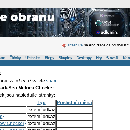
Inzerujte
na AbcPráce.cz od 950 Kč
are
Články
Učebnice
Blogy
Skupiny
Desktopy
Hry
Slovník
Kdo
k
nout záložky uživatele
spam
.
ark/Seo Metrics Checker
ek jsou následující stránky:
Typ
Poslední změna
externí odkaz
---
om
externí odkaz
---
Flow Checker
externí odkaz
---