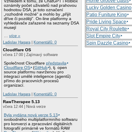
Home Groove Oasis
Vzhledem k tomu, že ChatGPT i Roblox
oznámily počet uživatelů nad prahovou
Lucky Golden Casino
hodnotou DSA, je toto označení
„rozhodně možné“ a mohlo by „přijít
Patio Funiture King
dříve či později“. On-line platformy a
Pride Living Space
vyhledávače zařazené na seznamy DSA
musejí
Royal City Roulette
Slot Empire City
…
více »
Ladislav Hagara
|
Komentářů: 0
Spin Dazzle Casino
Cloudflare OS
včera 17:00 | Zajímavý software
Společnost Cloudflare
představila
Cloudflare OS
(
GitHub
), tj. open
source platformu navrženou pro
integraci umělé inteligence (agentů)
přímo do pracovních procesů
organizací.
Ladislav Hagara
|
Komentářů: 0
RawTherapee 5.13
včera 12:44 | Nová verze
Byla vydána nová verze 5.13
svobodného multiplatformního softwaru
pro konverzi a zpracování digitálních
fotografií primárně ve formátů RAW