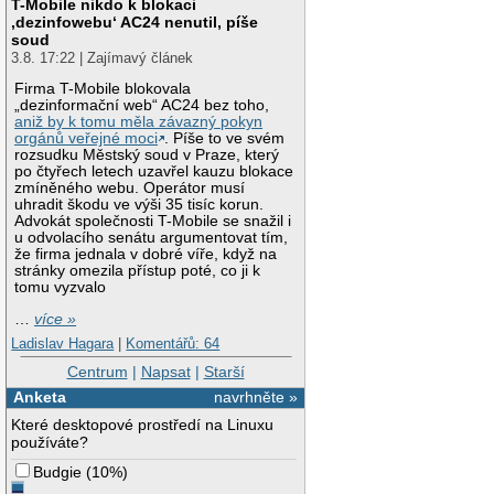
T-Mobile nikdo k blokaci
‚dezinfowebu‘ AC24 nenutil, píše
soud
3.8. 17:22 | Zajímavý článek
Firma T-Mobile blokovala
„dezinformační web“ AC24 bez toho,
aniž by k tomu měla závazný pokyn
orgánů veřejné moci
. Píše to ve svém
rozsudku Městský soud v Praze, který
po čtyřech letech uzavřel kauzu blokace
zmíněného webu. Operátor musí
uhradit škodu ve výši 35 tisíc korun.
Advokát společnosti T-Mobile se snažil i
u odvolacího senátu argumentovat tím,
že firma jednala v dobré víře, když na
stránky omezila přístup poté, co ji k
tomu vyzvalo
…
více »
Ladislav Hagara
|
Komentářů: 64
Centrum
|
Napsat
|
Starší
Anketa
navrhněte »
Které desktopové prostředí na Linuxu
používáte?
Budgie
(
10%
)