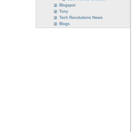
Blogspot
Tony
Tech Revolutions News
Blogs