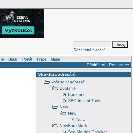
Rozšířené hledání
 je
Bazar
Portál
Práce
Mapa
Přihlášení
|
Registrace
Struktura adresářů
kořenový adresář
Bookmrk
Bookmrk
SEO Insight Tools
New
New
Nora
NewBookMark
Seo Metrics Checker