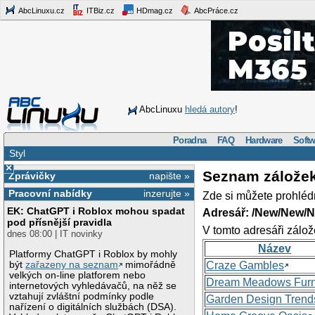
AbcLinuxu.cz
ITBiz.cz
HDmag.cz
AbcPráce.cz
AbcLinuxu
hledá autory
!
Poradna
FAQ
Hardware
Softw
Styl
×
Seznam zálože
Zprávičky
napište »
Pracovní nabídky
inzerujte »
Zde si můžete prohléd
EK: ChatGPT i Roblox mohou spadat
Adresář: /New/New/N
pod přísnější pravidla
V tomto adresáři zálož
dnes 08:00 | IT novinky
Název
Platformy ChatGPT i Roblox by mohly
být
zařazeny na seznam
mimořádně
Craze Gambles
velkých on-line platforem nebo
Dream Meadows Furn
internetových vyhledávačů, na něž se
vztahují zvláštní podmínky podle
Garden Design Trend
nařízení o digitálních službách (DSA).