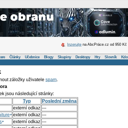
Inzerujte
na AbcPráce.cz od 950 Kč
are
Články
Učebnice
Blogy
Skupiny
Desktopy
Hry
Slovník
Kdo
k
nout záložky uživatele
spam
.
ora
ek jsou následující stránky:
Typ
Poslední změna
externí odkaz
---
iture
externí odkaz
---
s
externí odkaz
---