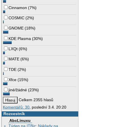
Cinnamon
(
7%
)
COSMIC
(
2%
)
GNOME
(
18%
)
KDE Plasma
(
30%
)
LXQt
(
6%
)
MATE
(
6%
)
TDE
(
2%
)
Xfce
(
15%
)
jiné/žádné
(
23%
)
Celkem 2355 hlasů
Komentářů: 30
, poslední 3.4. 20:20
Rozcestník
AbcLinuxu
Týden na ITBiz: Náklady na