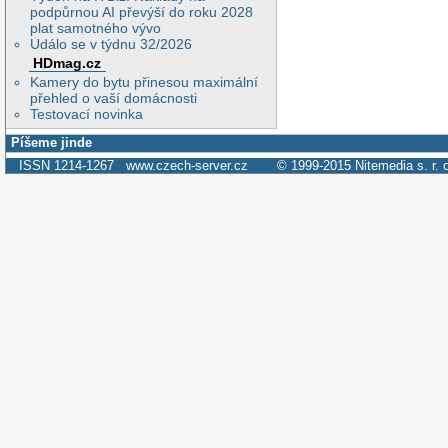
podpůrnou AI převýší do roku 2028
plat samotného vývo
Událo se v týdnu 32/2026
HDmag.cz
Kamery do bytu přinesou maximální
přehled o vaší domácnosti
Testovací novinka
Píšeme jinde
ISSN 1214-1267
www.czech-server.cz
© 1999-2015
Nitemedia s. r. 