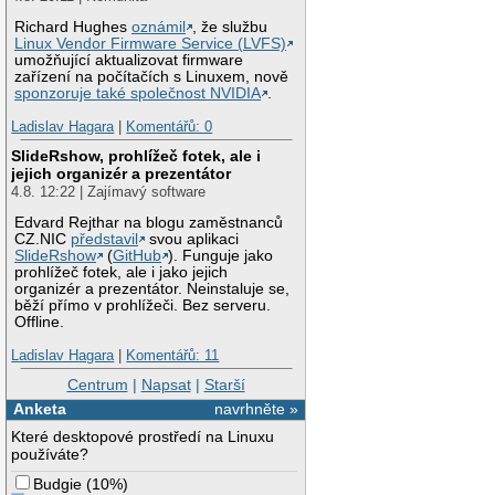
Richard Hughes
oznámil
, že službu
Linux Vendor Firmware Service (LVFS)
umožňující aktualizovat firmware
zařízení na počítačích s Linuxem, nově
sponzoruje také společnost NVIDIA
.
Ladislav Hagara
|
Komentářů: 0
SlideRshow, prohlížeč fotek, ale i
jejich organizér a prezentátor
4.8. 12:22 | Zajímavý software
Edvard Rejthar na blogu zaměstnanců
CZ.NIC
představil
svou aplikaci
SlideRshow
(
GitHub
). Funguje jako
prohlížeč fotek, ale i jako jejich
organizér a prezentátor. Neinstaluje se,
běží přímo v prohlížeči. Bez serveru.
Offline.
Ladislav Hagara
|
Komentářů: 11
Centrum
|
Napsat
|
Starší
Anketa
navrhněte »
Které desktopové prostředí na Linuxu
používáte?
Budgie
(
10%
)