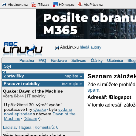
AbcLinuxu.cz
ITBiz.cz
HDmag.cz
AbcPráce.cz
AbcLinuxu
hledá autory
!
Poradna
FAQ
Hardware
Software
Články
Učebnice
Blog
Styl
×
Seznam zálože
Zprávičky
napište »
Pracovní nabídky
inzerujte »
Zde si můžete prohléd
spam
.
Quake: Dawn of the Machine
včera 04:44 | IT novinky
Adresář: /Blogspot
V tomto adresáři zálož
U příležitosti 30. výročí vydání
počítačové hry
Quake
byla
vydána
nová epizoda
s názvem
Dawn of the
Machine
(
Steam
).
Ladislav Hagara
|
Komentářů: 6
Série bezpečnostních záplat v