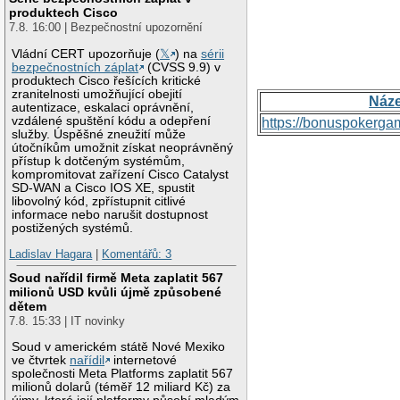
produktech Cisco
7.8. 16:00 | Bezpečnostní upozornění
Vládní CERT upozorňuje (
𝕏
) na
sérii
bezpečnostních záplat
(CVSS 9.9) v
produktech Cisco řešících kritické
zranitelnosti umožňující obejití
Náz
autentizace, eskalaci oprávnění,
vzdálené spuštění kódu a odepření
https://bonuspokerga
služby. Úspěšné zneužití může
útočníkům umožnit získat neoprávněný
přístup k dotčeným systémům,
kompromitovat zařízení Cisco Catalyst
SD-WAN a Cisco IOS XE, spustit
libovolný kód, zpřístupnit citlivé
informace nebo narušit dostupnost
postižených systémů.
Ladislav Hagara
|
Komentářů: 3
Soud nařídil firmě Meta zaplatit 567
milionů USD kvůli újmě způsobené
dětem
7.8. 15:33 | IT novinky
Soud v americkém státě Nové Mexiko
ve čtvrtek
nařídil
internetové
společnosti Meta Platforms zaplatit 567
milionů dolarů (téměř 12 miliard Kč) za