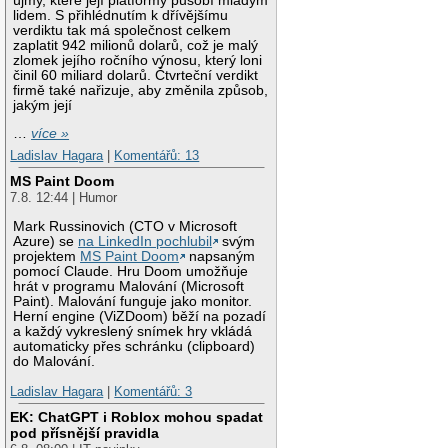
újmy, které její platformy působí mladým
lidem. S přihlédnutím k dřívějšímu
verdiktu tak má společnost celkem
zaplatit 942 milionů dolarů, což je malý
zlomek jejího ročního výnosu, který loni
činil 60 miliard dolarů. Čtvrteční verdikt
firmě také nařizuje, aby změnila způsob,
jakým její
…
více »
Ladislav Hagara
|
Komentářů: 13
MS Paint Doom
7.8. 12:44 | Humor
Mark Russinovich (CTO v Microsoft
Azure) se
na LinkedIn pochlubil
svým
projektem
MS Paint Doom
napsaným
pomocí Claude. Hru Doom umožňuje
hrát v programu Malování (Microsoft
Paint). Malování funguje jako monitor.
Herní engine (ViZDoom) běží na pozadí
a každý vykreslený snímek hry vkládá
automaticky přes schránku (clipboard)
do Malování.
Ladislav Hagara
|
Komentářů: 3
EK: ChatGPT i Roblox mohou spadat
pod přísnější pravidla