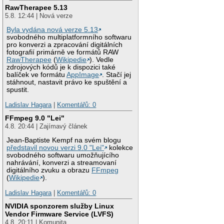
RawTherapee 5.13
5.8. 12:44 | Nová verze
Byla vydána nová verze 5.13
svobodného multiplatformního softwaru
pro konverzi a zpracování digitálních
fotografií primárně ve formátů RAW
RawTherapee
(
Wikipedie
). Vedle
zdrojových kódů je k dispozici také
balíček ve formátu
AppImage
. Stačí jej
stáhnout, nastavit právo ke spuštění a
spustit.
Ladislav Hagara
|
Komentářů: 0
FFmpeg 9.0 "Lei"
4.8. 20:44 | Zajímavý článek
Jean-Baptiste Kempf na svém blogu
představil novou verzi 9.0 "Lei"
kolekce
svobodného softwaru umožňujícího
nahrávání, konverzi a streamovaní
digitálního zvuku a obrazu
FFmpeg
(
Wikipedie
).
Ladislav Hagara
|
Komentářů: 0
NVIDIA sponzorem služby Linux
Vendor Firmware Service (LVFS)
4.8. 20:11 | Komunita