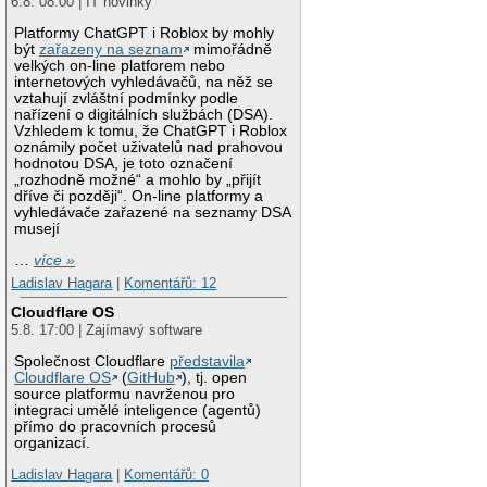
6.8. 08:00 | IT novinky
Platformy ChatGPT i Roblox by mohly
být
zařazeny na seznam
mimořádně
velkých on-line platforem nebo
internetových vyhledávačů, na něž se
vztahují zvláštní podmínky podle
nařízení o digitálních službách (DSA).
Vzhledem k tomu, že ChatGPT i Roblox
oznámily počet uživatelů nad prahovou
hodnotou DSA, je toto označení
„rozhodně možné“ a mohlo by „přijít
dříve či později“. On-line platformy a
vyhledávače zařazené na seznamy DSA
musejí
…
více »
Ladislav Hagara
|
Komentářů: 12
Cloudflare OS
5.8. 17:00 | Zajímavý software
Společnost Cloudflare
představila
Cloudflare OS
(
GitHub
), tj. open
source platformu navrženou pro
integraci umělé inteligence (agentů)
přímo do pracovních procesů
organizací.
Ladislav Hagara
|
Komentářů: 0