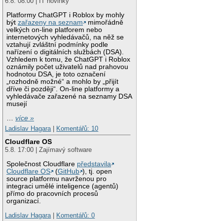
6.8. 08:00 | IT novinky
Platformy ChatGPT i Roblox by mohly
být
zařazeny na seznam
mimořádně
velkých on-line platforem nebo
internetových vyhledávačů, na něž se
vztahují zvláštní podmínky podle
nařízení o digitálních službách (DSA).
Vzhledem k tomu, že ChatGPT i Roblox
oznámily počet uživatelů nad prahovou
hodnotou DSA, je toto označení
„rozhodně možné“ a mohlo by „přijít
dříve či později“. On-line platformy a
vyhledávače zařazené na seznamy DSA
musejí
…
více »
Ladislav Hagara
|
Komentářů: 10
Cloudflare OS
5.8. 17:00 | Zajímavý software
Společnost Cloudflare
představila
Cloudflare OS
(
GitHub
), tj. open
source platformu navrženou pro
integraci umělé inteligence (agentů)
přímo do pracovních procesů
organizací.
Ladislav Hagara
|
Komentářů: 0