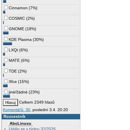
Cinnamon
(
7%
)
COSMIC
(
2%
)
GNOME
(
18%
)
KDE Plasma
(
30%
)
LXQt
(
6%
)
MATE
(
6%
)
TDE
(
2%
)
Xfce
(
15%
)
jiné/žádné
(
23%
)
Celkem 2349 hlasů
Komentářů: 30
, poslední 3.4. 20:20
Rozcestník
AbcLinuxu
Událo se v týdnu 32/2026