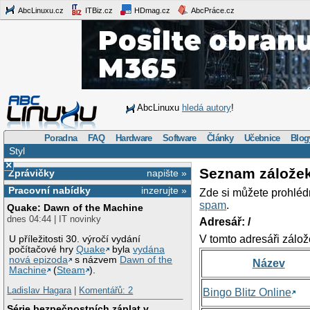
AbcLinuxu.cz
ITBiz.cz
HDmag.cz
AbcPráce.cz
AbcLinuxu
hledá autory
!
Poradna
FAQ
Hardware
Software
Články
Učebnice
Blog
Styl
×
Seznam zálože
Zprávičky
napište »
Pracovní nabídky
inzerujte »
Zde si můžete prohléd
spam
.
Quake: Dawn of the Machine
dnes 04:44 | IT novinky
Adresář: /
V tomto adresáři zálož
U příležitosti 30. výročí vydání
počítačové hry
Quake
byla
vydána
nová epizoda
s názvem
Dawn of the
Název
Machine
(
Steam
).
Ladislav Hagara
|
Komentářů: 2
Bingo Blitz Online
Série bezpečnostních záplat v