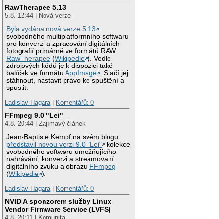
RawTherapee 5.13
5.8. 12:44 | Nová verze
Byla vydána nová verze 5.13
svobodného multiplatformního softwaru
pro konverzi a zpracování digitálních
fotografií primárně ve formátů RAW
RawTherapee
(
Wikipedie
). Vedle
zdrojových kódů je k dispozici také
balíček ve formátu
AppImage
. Stačí jej
stáhnout, nastavit právo ke spuštění a
spustit.
Ladislav Hagara
|
Komentářů: 0
FFmpeg 9.0 "Lei"
4.8. 20:44 | Zajímavý článek
Jean-Baptiste Kempf na svém blogu
představil novou verzi 9.0 "Lei"
kolekce
svobodného softwaru umožňujícího
nahrávání, konverzi a streamovaní
digitálního zvuku a obrazu
FFmpeg
(
Wikipedie
).
Ladislav Hagara
|
Komentářů: 0
NVIDIA sponzorem služby Linux
Vendor Firmware Service (LVFS)
4.8. 20:11 | Komunita