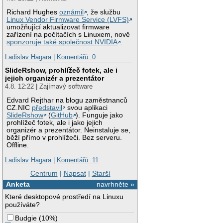
Richard Hughes
oznámil
, že službu
Linux Vendor Firmware Service (LVFS)
umožňující aktualizovat firmware
zařízení na počítačích s Linuxem, nově
sponzoruje také společnost NVIDIA
.
Ladislav Hagara
|
Komentářů: 0
SlideRshow, prohlížeč fotek, ale i
jejich organizér a prezentátor
4.8. 12:22 | Zajímavý software
Edvard Rejthar na blogu zaměstnanců
CZ.NIC
představil
svou aplikaci
SlideRshow
(
GitHub
). Funguje jako
prohlížeč fotek, ale i jako jejich
organizér a prezentátor. Neinstaluje se,
běží přímo v prohlížeči. Bez serveru.
Offline.
Ladislav Hagara
|
Komentářů: 11
Centrum
|
Napsat
|
Starší
Anketa
navrhněte »
Které desktopové prostředí na Linuxu
používáte?
Budgie
(
10%
)