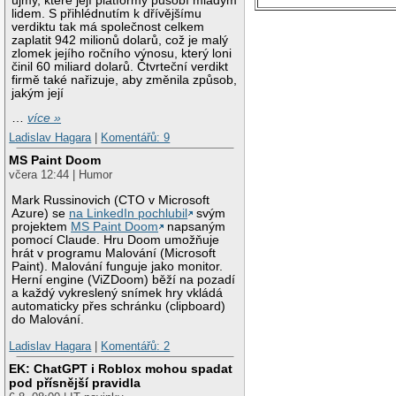
újmy, které její platformy působí mladým
lidem. S přihlédnutím k dřívějšímu
verdiktu tak má společnost celkem
zaplatit 942 milionů dolarů, což je malý
zlomek jejího ročního výnosu, který loni
činil 60 miliard dolarů. Čtvrteční verdikt
firmě také nařizuje, aby změnila způsob,
jakým její
…
více »
Ladislav Hagara
|
Komentářů: 9
MS Paint Doom
včera 12:44 | Humor
Mark Russinovich (CTO v Microsoft
Azure) se
na LinkedIn pochlubil
svým
projektem
MS Paint Doom
napsaným
pomocí Claude. Hru Doom umožňuje
hrát v programu Malování (Microsoft
Paint). Malování funguje jako monitor.
Herní engine (ViZDoom) běží na pozadí
a každý vykreslený snímek hry vkládá
automaticky přes schránku (clipboard)
do Malování.
Ladislav Hagara
|
Komentářů: 2
EK: ChatGPT i Roblox mohou spadat
pod přísnější pravidla