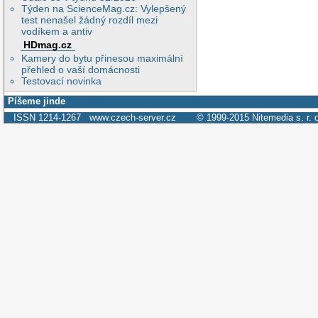
Týden na ScienceMag.cz: Vylepšený
test nenašel žádný rozdíl mezi
vodíkem a antiv
HDmag.cz
Kamery do bytu přinesou maximální
přehled o vaší domácnosti
Testovací novinka
Píšeme jinde
ISSN 1214-1267
www.czech-server.cz
© 1999-2015
Nitemedia s. r. 