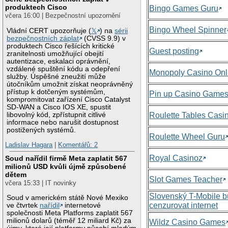
produktech Cisco
Bingo Games Guru
včera 16:00 | Bezpečnostní upozornění
Bingo Wheel Spinner
Vládní CERT upozorňuje (
𝕏
) na
sérii
bezpečnostních záplat
(CVSS 9.9) v
produktech Cisco řešících kritické
Guest posting
zranitelnosti umožňující obejití
autentizace, eskalaci oprávnění,
vzdálené spuštění kódu a odepření
Monopoly Casino Onl
služby. Úspěšné zneužití může
útočníkům umožnit získat neoprávněný
přístup k dotčeným systémům,
Pin up Casino Game
kompromitovat zařízení Cisco Catalyst
SD-WAN a Cisco IOS XE, spustit
libovolný kód, zpřístupnit citlivé
Roulette Tables Casi
informace nebo narušit dostupnost
postižených systémů.
Roulette Wheel Guru
Ladislav Hagara
|
Komentářů: 2
Royal Casinoz
Soud nařídil firmě Meta zaplatit 567
milionů USD kvůli újmě způsobené
dětem
Slot Games Teacher
včera 15:33 | IT novinky
Slovenský T-Mobile 
Soud v americkém státě Nové Mexiko
cenzurovat internet
ve čtvrtek
nařídil
internetové
společnosti Meta Platforms zaplatit 567
milionů dolarů (téměř 12 miliard Kč) za
Wildz Casino Games