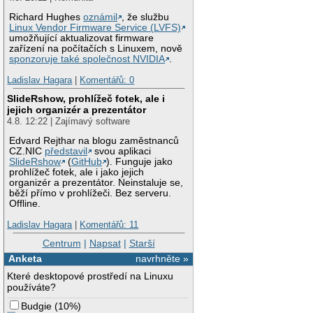
Richard Hughes
oznámil
, že službu
Linux Vendor Firmware Service (LVFS)
umožňující aktualizovat firmware
zařízení na počítačích s Linuxem, nově
sponzoruje také společnost NVIDIA
.
Ladislav Hagara
|
Komentářů: 0
SlideRshow, prohlížeč fotek, ale i
jejich organizér a prezentátor
4.8. 12:22 | Zajímavý software
Edvard Rejthar na blogu zaměstnanců
CZ.NIC
představil
svou aplikaci
SlideRshow
(
GitHub
). Funguje jako
prohlížeč fotek, ale i jako jejich
organizér a prezentátor. Neinstaluje se,
běží přímo v prohlížeči. Bez serveru.
Offline.
Ladislav Hagara
|
Komentářů: 11
Centrum
|
Napsat
|
Starší
Anketa
navrhněte »
Které desktopové prostředí na Linuxu
používáte?
Budgie
(
10%
)