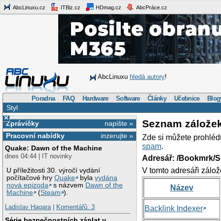
AbcLinuxu.cz
ITBiz.cz
HDmag.cz
AbcPráce.cz
AbcLinuxu
hledá autory
!
Poradna
FAQ
Hardware
Software
Články
Učebnice
Blog
Styl
×
Seznam zálože
Zprávičky
napište »
Pracovní nabídky
inzerujte »
Zde si můžete prohléd
spam
.
Quake: Dawn of the Machine
dnes 04:44 | IT novinky
Adresář: /Bookmrk/S
V tomto adresáři zálož
U příležitosti 30. výročí vydání
počítačové hry
Quake
byla
vydána
nová epizoda
s názvem
Dawn of the
Název
Machine
(
Steam
).
Ladislav Hagara
|
Komentářů: 3
Backlink Indexer
Série bezpečnostních záplat v