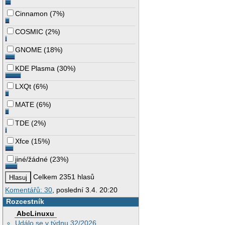
Cinnamon
(
7%
)
COSMIC
(
2%
)
GNOME
(
18%
)
KDE Plasma
(
30%
)
LXQt
(
6%
)
MATE
(
6%
)
TDE
(
2%
)
Xfce
(
15%
)
jiné/žádné
(
23%
)
Celkem 2351 hlasů
Komentářů: 30
, poslední 3.4. 20:20
Rozcestník
AbcLinuxu
Událo se v týdnu 32/2026