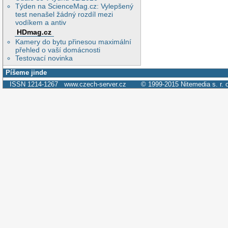
Týden na ScienceMag.cz: Vylepšený
test nenašel žádný rozdíl mezi
vodíkem a antiv
HDmag.cz
Kamery do bytu přinesou maximální
přehled o vaší domácnosti
Testovací novinka
Píšeme jinde
ISSN 1214-1267
www.czech-server.cz
© 1999-2015
Nitemedia s. r. 