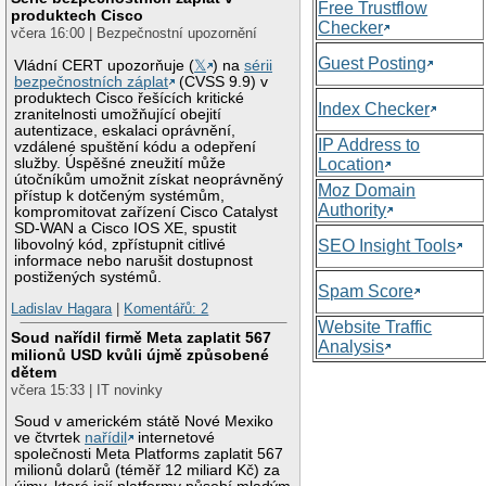
Free Trustflow
produktech Cisco
Checker
včera 16:00 | Bezpečnostní upozornění
Guest Posting
Vládní CERT upozorňuje (
𝕏
) na
sérii
bezpečnostních záplat
(CVSS 9.9) v
produktech Cisco řešících kritické
Index Checker
zranitelnosti umožňující obejití
autentizace, eskalaci oprávnění,
IP Address to
vzdálené spuštění kódu a odepření
služby. Úspěšné zneužití může
Location
útočníkům umožnit získat neoprávněný
Moz Domain
přístup k dotčeným systémům,
Authority
kompromitovat zařízení Cisco Catalyst
SD-WAN a Cisco IOS XE, spustit
libovolný kód, zpřístupnit citlivé
SEO Insight Tools
informace nebo narušit dostupnost
postižených systémů.
Spam Score
Ladislav Hagara
|
Komentářů: 2
Website Traffic
Soud nařídil firmě Meta zaplatit 567
Analysis
milionů USD kvůli újmě způsobené
dětem
včera 15:33 | IT novinky
Soud v americkém státě Nové Mexiko
ve čtvrtek
nařídil
internetové
společnosti Meta Platforms zaplatit 567
milionů dolarů (téměř 12 miliard Kč) za