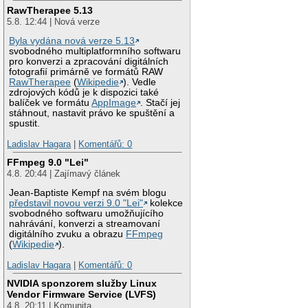
RawTherapee 5.13
5.8. 12:44 | Nová verze
Byla vydána nová verze 5.13
svobodného multiplatformního softwaru
pro konverzi a zpracování digitálních
fotografií primárně ve formátů RAW
RawTherapee
(
Wikipedie
). Vedle
zdrojových kódů je k dispozici také
balíček ve formátu
AppImage
. Stačí jej
stáhnout, nastavit právo ke spuštění a
spustit.
Ladislav Hagara
|
Komentářů: 0
FFmpeg 9.0 "Lei"
4.8. 20:44 | Zajímavý článek
Jean-Baptiste Kempf na svém blogu
představil novou verzi 9.0 "Lei"
kolekce
svobodného softwaru umožňujícího
nahrávání, konverzi a streamovaní
digitálního zvuku a obrazu
FFmpeg
(
Wikipedie
).
Ladislav Hagara
|
Komentářů: 0
NVIDIA sponzorem služby Linux
Vendor Firmware Service (LVFS)
4.8. 20:11 | Komunita