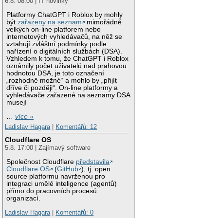
6.8. 08:00 | IT novinky
Platformy ChatGPT i Roblox by mohly
být
zařazeny na seznam
mimořádně
velkých on-line platforem nebo
internetových vyhledávačů, na něž se
vztahují zvláštní podmínky podle
nařízení o digitálních službách (DSA).
Vzhledem k tomu, že ChatGPT i Roblox
oznámily počet uživatelů nad prahovou
hodnotou DSA, je toto označení
„rozhodně možné“ a mohlo by „přijít
dříve či později“. On-line platformy a
vyhledávače zařazené na seznamy DSA
musejí
…
více »
Ladislav Hagara
|
Komentářů: 12
Cloudflare OS
5.8. 17:00 | Zajímavý software
Společnost Cloudflare
představila
Cloudflare OS
(
GitHub
), tj. open
source platformu navrženou pro
integraci umělé inteligence (agentů)
přímo do pracovních procesů
organizací.
Ladislav Hagara
|
Komentářů: 0