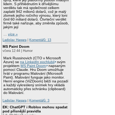
újmy, které její platformy působí mladým
lidem. S přihlédnutím k dřívějšímu
verdiktu tak má společnost celkem
zaplatit 942 milionů dolarů, což je malý
zlomek jejího ročního výnosu, který loni
činil 60 miliard dolarů. Čtvrteční verdikt
firmě také nařizuje, aby změnila způsob,
jakým její
…
více »
Ladislav Hagara
|
Komentářů: 13
MS Paint Doom
včera 12:44 | Humor
Mark Russinovich (CTO v Microsoft
Azure) se
na LinkedIn pochlubil
svým
projektem
MS Paint Doom
napsaným
pomocí Claude. Hru Doom umožňuje
hrát v programu Malování (Microsoft
Paint). Malování funguje jako monitor.
Herní engine (ViZDoom) běží na pozadí
a každý vykreslený snímek hry vkládá
automaticky přes schránku (clipboard)
do Malování.
Ladislav Hagara
|
Komentářů: 3
EK: ChatGPT i Roblox mohou spadat
pod přísnější pravidla