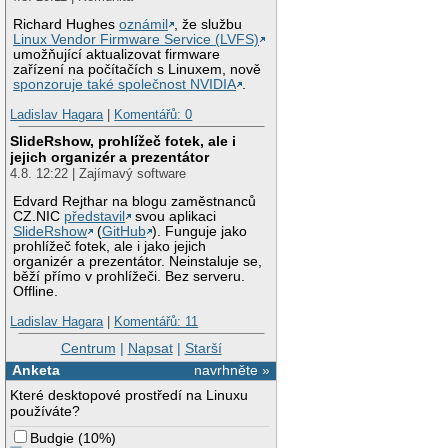
Richard Hughes
oznámil
, že službu
Linux Vendor Firmware Service (LVFS)
umožňující aktualizovat firmware
zařízení na počítačích s Linuxem, nově
sponzoruje také společnost NVIDIA
.
Ladislav Hagara
|
Komentářů: 0
SlideRshow, prohlížeč fotek, ale i
jejich organizér a prezentátor
4.8. 12:22 | Zajímavý software
Edvard Rejthar na blogu zaměstnanců
CZ.NIC
představil
svou aplikaci
SlideRshow
(
GitHub
). Funguje jako
prohlížeč fotek, ale i jako jejich
organizér a prezentátor. Neinstaluje se,
běží přímo v prohlížeči. Bez serveru.
Offline.
Ladislav Hagara
|
Komentářů: 11
Centrum
|
Napsat
|
Starší
Anketa
navrhněte »
Které desktopové prostředí na Linuxu
používáte?
Budgie
(
10%
)