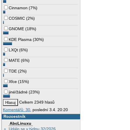
Cinnamon
(
7%
)
COSMIC
(
2%
)
GNOME
(
18%
)
KDE Plasma
(
30%
)
LXQt
(
6%
)
MATE
(
6%
)
TDE
(
2%
)
Xfce
(
15%
)
jiné/žádné
(
23%
)
Celkem 2349 hlasů
Komentářů: 30
, poslední 3.4. 20:20
Rozcestník
AbcLinuxu
Událo se v týdnu 32/2026