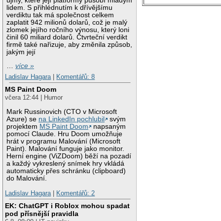
újmy, které její platformy působí mladým
lidem. S přihlédnutím k dřívějšímu
verdiktu tak má společnost celkem
zaplatit 942 milionů dolarů, což je malý
zlomek jejího ročního výnosu, který loni
činil 60 miliard dolarů. Čtvrteční verdikt
firmě také nařizuje, aby změnila způsob,
jakým její
…
více »
Ladislav Hagara
|
Komentářů: 8
MS Paint Doom
včera 12:44 | Humor
Mark Russinovich (CTO v Microsoft
Azure) se
na LinkedIn pochlubil
svým
projektem
MS Paint Doom
napsaným
pomocí Claude. Hru Doom umožňuje
hrát v programu Malování (Microsoft
Paint). Malování funguje jako monitor.
Herní engine (ViZDoom) běží na pozadí
a každý vykreslený snímek hry vkládá
automaticky přes schránku (clipboard)
do Malování.
Ladislav Hagara
|
Komentářů: 2
EK: ChatGPT i Roblox mohou spadat
pod přísnější pravidla