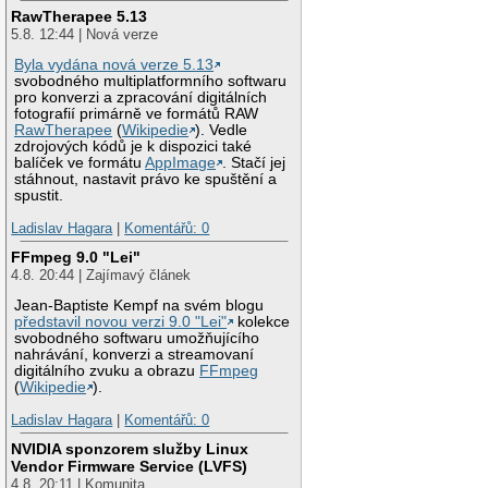
RawTherapee 5.13
5.8. 12:44 | Nová verze
Byla vydána nová verze 5.13
svobodného multiplatformního softwaru
pro konverzi a zpracování digitálních
fotografií primárně ve formátů RAW
RawTherapee
(
Wikipedie
). Vedle
zdrojových kódů je k dispozici také
balíček ve formátu
AppImage
. Stačí jej
stáhnout, nastavit právo ke spuštění a
spustit.
Ladislav Hagara
|
Komentářů: 0
FFmpeg 9.0 "Lei"
4.8. 20:44 | Zajímavý článek
Jean-Baptiste Kempf na svém blogu
představil novou verzi 9.0 "Lei"
kolekce
svobodného softwaru umožňujícího
nahrávání, konverzi a streamovaní
digitálního zvuku a obrazu
FFmpeg
(
Wikipedie
).
Ladislav Hagara
|
Komentářů: 0
NVIDIA sponzorem služby Linux
Vendor Firmware Service (LVFS)
4.8. 20:11 | Komunita