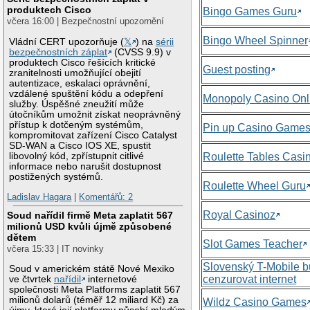
produktech Cisco
Bingo Games Guru
včera 16:00 | Bezpečnostní upozornění
Bingo Wheel Spinner
Vládní CERT upozorňuje (
𝕏
) na
sérii
bezpečnostních záplat
(CVSS 9.9) v
produktech Cisco řešících kritické
Guest posting
zranitelnosti umožňující obejití
autentizace, eskalaci oprávnění,
vzdálené spuštění kódu a odepření
Monopoly Casino Onl
služby. Úspěšné zneužití může
útočníkům umožnit získat neoprávněný
přístup k dotčeným systémům,
Pin up Casino Game
kompromitovat zařízení Cisco Catalyst
SD-WAN a Cisco IOS XE, spustit
libovolný kód, zpřístupnit citlivé
Roulette Tables Casi
informace nebo narušit dostupnost
postižených systémů.
Roulette Wheel Guru
Ladislav Hagara
|
Komentářů: 2
Royal Casinoz
Soud nařídil firmě Meta zaplatit 567
milionů USD kvůli újmě způsobené
dětem
Slot Games Teacher
včera 15:33 | IT novinky
Slovenský T-Mobile 
Soud v americkém státě Nové Mexiko
cenzurovat internet
ve čtvrtek
nařídil
internetové
společnosti Meta Platforms zaplatit 567
milionů dolarů (téměř 12 miliard Kč) za
Wildz Casino Games