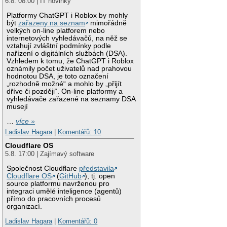
6.8. 08:00 | IT novinky
Platformy ChatGPT i Roblox by mohly
být
zařazeny na seznam
mimořádně
velkých on-line platforem nebo
internetových vyhledávačů, na něž se
vztahují zvláštní podmínky podle
nařízení o digitálních službách (DSA).
Vzhledem k tomu, že ChatGPT i Roblox
oznámily počet uživatelů nad prahovou
hodnotou DSA, je toto označení
„rozhodně možné“ a mohlo by „přijít
dříve či později“. On-line platformy a
vyhledávače zařazené na seznamy DSA
musejí
…
více »
Ladislav Hagara
|
Komentářů: 10
Cloudflare OS
5.8. 17:00 | Zajímavý software
Společnost Cloudflare
představila
Cloudflare OS
(
GitHub
), tj. open
source platformu navrženou pro
integraci umělé inteligence (agentů)
přímo do pracovních procesů
organizací.
Ladislav Hagara
|
Komentářů: 0