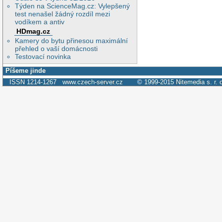
Týden na ScienceMag.cz: Vylepšený
test nenašel žádný rozdíl mezi
vodíkem a antiv
HDmag.cz
Kamery do bytu přinesou maximální
přehled o vaší domácnosti
Testovací novinka
Píšeme jinde
ISSN 1214-1267
www.czech-server.cz
© 1999-2015
Nitemedia s. r. 