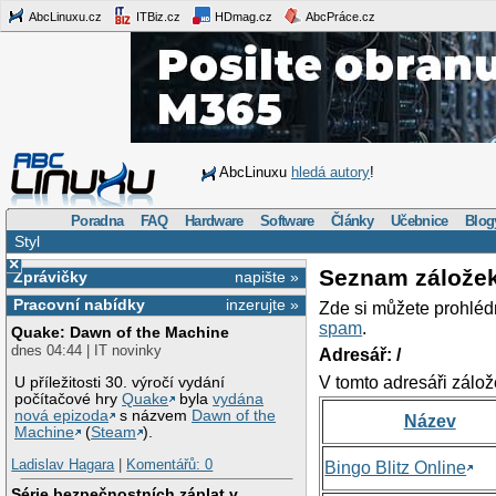
AbcLinuxu.cz
ITBiz.cz
HDmag.cz
AbcPráce.cz
AbcLinuxu
hledá autory
!
Poradna
FAQ
Hardware
Software
Články
Učebnice
Blog
Styl
×
Seznam zálože
Zprávičky
napište »
Pracovní nabídky
inzerujte »
Zde si můžete prohléd
spam
.
Quake: Dawn of the Machine
dnes 04:44 | IT novinky
Adresář: /
V tomto adresáři zálož
U příležitosti 30. výročí vydání
počítačové hry
Quake
byla
vydána
nová epizoda
s názvem
Dawn of the
Název
Machine
(
Steam
).
Ladislav Hagara
|
Komentářů: 0
Bingo Blitz Online
Série bezpečnostních záplat v