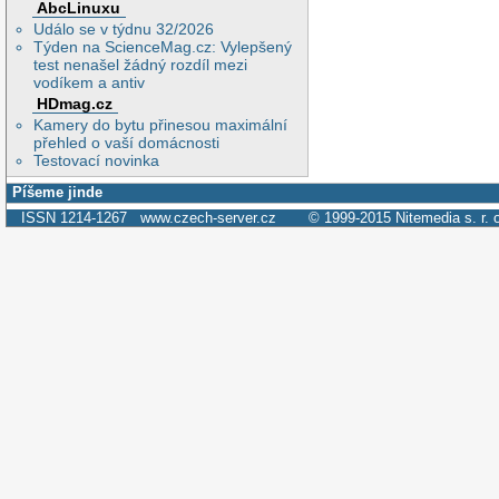
AbcLinuxu
Událo se v týdnu 32/2026
Týden na ScienceMag.cz: Vylepšený
test nenašel žádný rozdíl mezi
vodíkem a antiv
HDmag.cz
Kamery do bytu přinesou maximální
přehled o vaší domácnosti
Testovací novinka
Píšeme jinde
ISSN 1214-1267
www.czech-server.cz
© 1999-2015
Nitemedia s. r. 