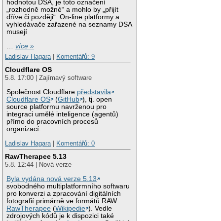
hodnotou DSA, je toto označení
„rozhodně možné“ a mohlo by „přijít
dříve či později“. On-line platformy a
vyhledávače zařazené na seznamy DSA
musejí
…
více »
Ladislav Hagara
|
Komentářů: 9
Cloudflare OS
5.8. 17:00 | Zajímavý software
Společnost Cloudflare
představila
Cloudflare OS
(
GitHub
), tj. open
source platformu navrženou pro
integraci umělé inteligence (agentů)
přímo do pracovních procesů
organizací.
Ladislav Hagara
|
Komentářů: 0
RawTherapee 5.13
5.8. 12:44 | Nová verze
Byla vydána nová verze 5.13
svobodného multiplatformního softwaru
pro konverzi a zpracování digitálních
fotografií primárně ve formátů RAW
RawTherapee
(
Wikipedie
). Vedle
zdrojových kódů je k dispozici také