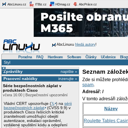
AbcLinuxu.cz
ITBiz.cz
HDmag.cz
AbcPráce.cz
AbcLinuxu
hledá autory
!
Poradna
FAQ
Hardware
Software
Články
Učebnice
Blog
Styl
×
Seznam zálože
Zprávičky
napište »
Pracovní nabídky
inzerujte »
Zde si můžete prohléd
spam
.
Série bezpečnostních záplat v
produktech Cisco
Adresář: /
včera 16:00 | Bezpečnostní upozornění
V tomto adresáři zálož
Vládní CERT upozorňuje (
𝕏
) na
sérii
bezpečnostních záplat
(CVSS 9.9) v
Název
produktech Cisco řešících kritické
zranitelnosti umožňující obejití
Roulette Tables Casi
autentizace, eskalaci oprávnění,
vzdálené spuštění kódu a odepření