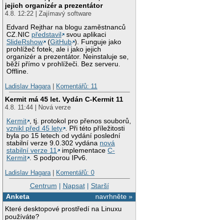
jejich organizér a prezentátor
4.8. 12:22 | Zajímavý software
Edvard Rejthar na blogu zaměstnanců
CZ.NIC
představil
svou aplikaci
SlideRshow
(
GitHub
). Funguje jako
prohlížeč fotek, ale i jako jejich
organizér a prezentátor. Neinstaluje se,
běží přímo v prohlížeči. Bez serveru.
Offline.
Ladislav Hagara
|
Komentářů: 11
Kermit má 45 let. Vydán C-Kermit 11
4.8. 11:44 | Nová verze
Kermit
, tj. protokol pro přenos souborů,
vznikl před 45 lety
. Při této příležitosti
byla po 15 letech od vydání poslední
stabilní verze 9.0.302 vydána
nová
stabilní verze 11
implementace
C-
Kermit
. S podporou IPv6.
Ladislav Hagara
|
Komentářů: 0
Centrum
|
Napsat
|
Starší
Anketa
navrhněte »
Které desktopové prostředí na Linuxu
používáte?