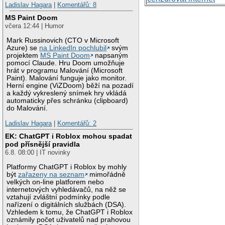
Ladislav Hagara
|
Komentářů: 8
MS Paint Doom
včera 12:44 | Humor
Mark Russinovich (CTO v Microsoft
Azure) se
na LinkedIn pochlubil
svým
projektem
MS Paint Doom
napsaným
pomocí Claude. Hru Doom umožňuje
hrát v programu Malování (Microsoft
Paint). Malování funguje jako monitor.
Herní engine (ViZDoom) běží na pozadí
a každý vykreslený snímek hry vkládá
automaticky přes schránku (clipboard)
do Malování.
Ladislav Hagara
|
Komentářů: 2
EK: ChatGPT i Roblox mohou spadat
pod přísnější pravidla
6.8. 08:00 | IT novinky
Platformy ChatGPT i Roblox by mohly
být
zařazeny na seznam
mimořádně
velkých on-line platforem nebo
internetových vyhledávačů, na něž se
vztahují zvláštní podmínky podle
nařízení o digitálních službách (DSA).
Vzhledem k tomu, že ChatGPT i Roblox
oznámily počet uživatelů nad prahovou