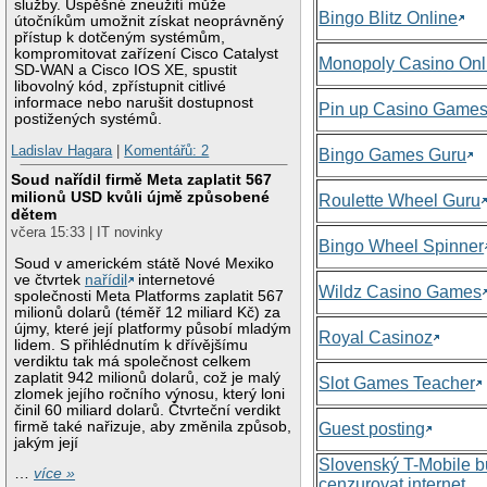
služby. Úspěšné zneužití může
Bingo Blitz Online
útočníkům umožnit získat neoprávněný
přístup k dotčeným systémům,
kompromitovat zařízení Cisco Catalyst
Monopoly Casino Onl
SD-WAN a Cisco IOS XE, spustit
libovolný kód, zpřístupnit citlivé
informace nebo narušit dostupnost
Pin up Casino Game
postižených systémů.
Ladislav Hagara
|
Komentářů: 2
Bingo Games Guru
Soud nařídil firmě Meta zaplatit 567
milionů USD kvůli újmě způsobené
Roulette Wheel Guru
dětem
včera 15:33 | IT novinky
Bingo Wheel Spinner
Soud v americkém státě Nové Mexiko
ve čtvrtek
nařídil
internetové
Wildz Casino Games
společnosti Meta Platforms zaplatit 567
milionů dolarů (téměř 12 miliard Kč) za
újmy, které její platformy působí mladým
Royal Casinoz
lidem. S přihlédnutím k dřívějšímu
verdiktu tak má společnost celkem
zaplatit 942 milionů dolarů, což je malý
Slot Games Teacher
zlomek jejího ročního výnosu, který loni
činil 60 miliard dolarů. Čtvrteční verdikt
firmě také nařizuje, aby změnila způsob,
Guest posting
jakým její
Slovenský T-Mobile 
…
více »
cenzurovat internet