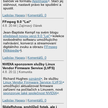
balíček ve formátu
AppImage
. Stačí jej
stáhnout, nastavit právo ke spuštění a
spustit.
Ladislav Hagara
|
Komentářů: 0
FFmpeg 9.0 "Lei"
4.8. 20:44 | Zajímavý článek
Jean-Baptiste Kempf na svém blogu
představil novou verzi 9.0 "Lei"
kolekce
svobodného softwaru umožňujícího
nahrávání, konverzi a streamovaní
digitálního zvuku a obrazu
FFmpeg
(
Wikipedie
).
Ladislav Hagara
|
Komentářů: 0
NVIDIA sponzorem služby Linux
Vendor Firmware Service (LVFS)
4.8. 20:11 | Komunita
Richard Hughes
oznámil
, že službu
Linux Vendor Firmware Service (LVFS)
umožňující aktualizovat firmware
zařízení na počítačích s Linuxem, nově
sponzoruje také společnost NVIDIA
.
Ladislav Hagara
|
Komentářů: 0
SlideRshow, prohlížeč fotek, ale i