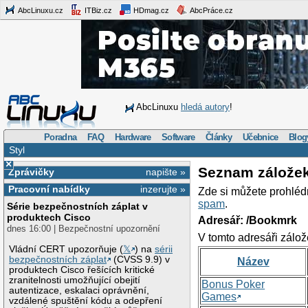
AbcLinuxu.cz
ITBiz.cz
HDmag.cz
AbcPráce.cz
AbcLinuxu
hledá autory
!
Poradna
FAQ
Hardware
Software
Články
Učebnice
Blog
Styl
×
Seznam zálože
Zprávičky
napište »
Pracovní nabídky
inzerujte »
Zde si můžete prohléd
spam
.
Série bezpečnostních záplat v
produktech Cisco
Adresář: /Bookmrk
dnes 16:00 | Bezpečnostní upozornění
V tomto adresáři zálož
Vládní CERT upozorňuje (
𝕏
) na
sérii
bezpečnostních záplat
(CVSS 9.9) v
Název
produktech Cisco řešících kritické
zranitelnosti umožňující obejití
Bonus Poker
autentizace, eskalaci oprávnění,
Games
vzdálené spuštění kódu a odepření