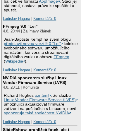
balíček ve formátu
AppImage
. Stačí jej
stáhnout, nastavit právo ke spuštění a
spustit.
Ladislav Hagara
|
Komentářů: 0
FFmpeg 9.0 "Lei"
4.8. 20:44 | Zajímavý článek
Jean-Baptiste Kempf na svém blogu
představil novou verzi 9.0 "Lei"
kolekce
svobodného softwaru umožňujícího
nahrávání, konverzi a streamovaní
digitálního zvuku a obrazu
FFmpeg
(
Wikipedie
).
Ladislav Hagara
|
Komentářů: 0
NVIDIA sponzorem služby Linux
Vendor Firmware Service (LVFS)
4.8. 20:11 | Komunita
Richard Hughes
oznámil
, že službu
Linux Vendor Firmware Service (LVFS)
umožňující aktualizovat firmware
zařízení na počítačích s Linuxem, nově
sponzoruje také společnost NVIDIA
.
Ladislav Hagara
|
Komentářů: 0
SlideRshow, prohlížeč fotek, ale i