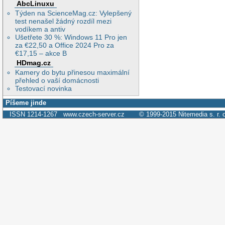
AbcLinuxu
Týden na ScienceMag.cz: Vylepšený
test nenašel žádný rozdíl mezi
vodíkem a antiv
Ušetřete 30 %: Windows 11 Pro jen
za €22,50 a Office 2024 Pro za
€17,15 – akce B
HDmag.cz
Kamery do bytu přinesou maximální
přehled o vaší domácnosti
Testovací novinka
Píšeme jinde
ISSN 1214-1267
www.czech-server.cz
© 1999-2015
Nitemedia s. r. 