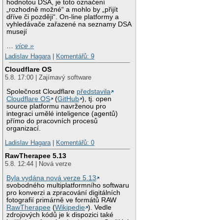
hodnotou DSA, je toto označení
„rozhodně možné“ a mohlo by „přijít
dříve či později“. On-line platformy a
vyhledávače zařazené na seznamy DSA
musejí
…
více »
Ladislav Hagara
|
Komentářů: 9
Cloudflare OS
5.8. 17:00 | Zajímavý software
Společnost Cloudflare
představila
Cloudflare OS
(
GitHub
), tj. open
source platformu navrženou pro
integraci umělé inteligence (agentů)
přímo do pracovních procesů
organizací.
Ladislav Hagara
|
Komentářů: 0
RawTherapee 5.13
5.8. 12:44 | Nová verze
Byla vydána nová verze 5.13
svobodného multiplatformního softwaru
pro konverzi a zpracování digitálních
fotografií primárně ve formátů RAW
RawTherapee
(
Wikipedie
). Vedle
zdrojových kódů je k dispozici také