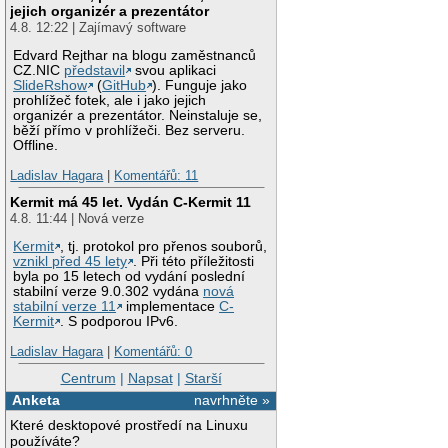
jejich organizér a prezentátor
4.8. 12:22 | Zajímavý software
Edvard Rejthar na blogu zaměstnanců
CZ.NIC
představil
svou aplikaci
SlideRshow
(
GitHub
). Funguje jako
prohlížeč fotek, ale i jako jejich
organizér a prezentátor. Neinstaluje se,
běží přímo v prohlížeči. Bez serveru.
Offline.
Ladislav Hagara
|
Komentářů: 11
Kermit má 45 let. Vydán C-Kermit 11
4.8. 11:44 | Nová verze
Kermit
, tj. protokol pro přenos souborů,
vznikl před 45 lety
. Při této příležitosti
byla po 15 letech od vydání poslední
stabilní verze 9.0.302 vydána
nová
stabilní verze 11
implementace
C-
Kermit
. S podporou IPv6.
Ladislav Hagara
|
Komentářů: 0
Centrum
|
Napsat
|
Starší
Anketa
navrhněte »
Které desktopové prostředí na Linuxu
používáte?