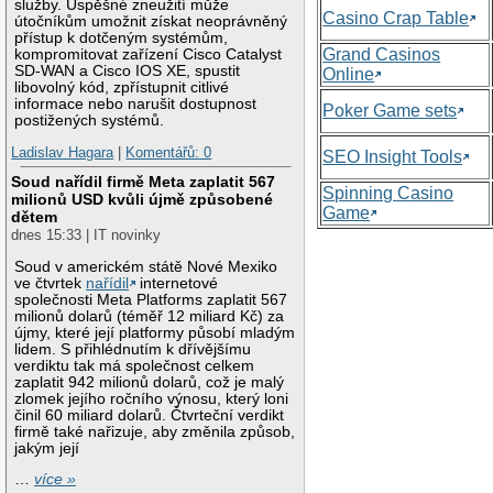
služby. Úspěšné zneužití může
Casino Crap Table
útočníkům umožnit získat neoprávněný
přístup k dotčeným systémům,
Grand Casinos
kompromitovat zařízení Cisco Catalyst
SD-WAN a Cisco IOS XE, spustit
Online
libovolný kód, zpřístupnit citlivé
informace nebo narušit dostupnost
Poker Game sets
postižených systémů.
Ladislav Hagara
|
Komentářů: 0
SEO Insight Tools
Soud nařídil firmě Meta zaplatit 567
Spinning Casino
milionů USD kvůli újmě způsobené
Game
dětem
dnes 15:33 | IT novinky
Soud v americkém státě Nové Mexiko
ve čtvrtek
nařídil
internetové
společnosti Meta Platforms zaplatit 567
milionů dolarů (téměř 12 miliard Kč) za
újmy, které její platformy působí mladým
lidem. S přihlédnutím k dřívějšímu
verdiktu tak má společnost celkem
zaplatit 942 milionů dolarů, což je malý
zlomek jejího ročního výnosu, který loni
činil 60 miliard dolarů. Čtvrteční verdikt
firmě také nařizuje, aby změnila způsob,
jakým její
…
více »