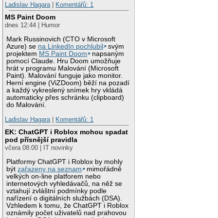
Ladislav Hagara
|
Komentářů: 1
MS Paint Doom
dnes 12:44 | Humor
Mark Russinovich (CTO v Microsoft
Azure) se
na LinkedIn pochlubil
svým
projektem
MS Paint Doom
napsaným
pomocí Claude. Hru Doom umožňuje
hrát v programu Malování (Microsoft
Paint). Malování funguje jako monitor.
Herní engine (ViZDoom) běží na pozadí
a každý vykreslený snímek hry vkládá
automaticky přes schránku (clipboard)
do Malování.
Ladislav Hagara
|
Komentářů: 1
EK: ChatGPT i Roblox mohou spadat
pod přísnější pravidla
včera 08:00 | IT novinky
Platformy ChatGPT i Roblox by mohly
být
zařazeny na seznam
mimořádně
velkých on-line platforem nebo
internetových vyhledávačů, na něž se
vztahují zvláštní podmínky podle
nařízení o digitálních službách (DSA).
Vzhledem k tomu, že ChatGPT i Roblox
oznámily počet uživatelů nad prahovou