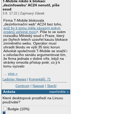
T-Mobile nikdo k blokaci
‚dezinfowebu‘ AC24 nenutil, píše
soud
3.8. 17:22 | Zajímavý článek
Firma T-Mobile blokovala
„dezinformační web“ AC24 bez toho,
aniž by k tomu měla závazný pokyn
orgánů veřejné moci
. Píše to ve svém
rozsudku Městský soud v Praze, který
po čtyřech letech uzavřel kauzu blokace
zmíněného webu. Operátor musí
uhradit škodu ve výši 35 tisíc korun.
Advokát společnosti T-Mobile se snažil i
u odvolacího senátu argumentovat tím,
že firma jednala v dobré víře, když na
stránky omezila přístup poté, co ji k
tomu vyzvalo
…
více »
Ladislav Hagara
|
Komentářů: 71
Centrum
|
Napsat
|
Starší
Anketa
navrhněte »
Které desktopové prostředí na Linuxu
používáte?
Budgie
(
10%
)