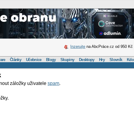
Inzerujte
na AbcPráce.cz od 950 Kč
are
Články
Učebnice
Blogy
Skupiny
Desktopy
Hry
Slovník
Kdo
k
nout záložky uživatele
spam
.
žky.