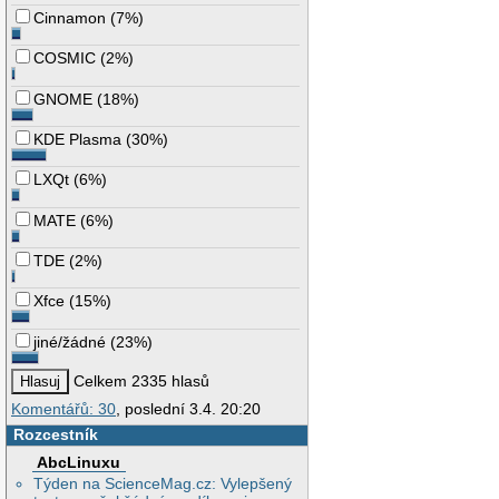
Cinnamon
(
7%
)
COSMIC
(
2%
)
GNOME
(
18%
)
KDE Plasma
(
30%
)
LXQt
(
6%
)
MATE
(
6%
)
TDE
(
2%
)
Xfce
(
15%
)
jiné/žádné
(
23%
)
Celkem 2335 hlasů
Komentářů: 30
, poslední 3.4. 20:20
Rozcestník
AbcLinuxu
Týden na ScienceMag.cz: Vylepšený