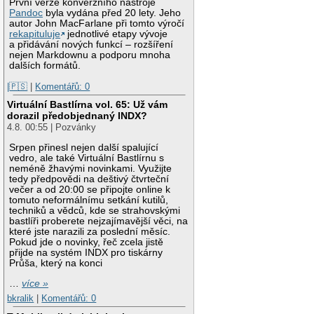
První verze konverzního nástroje
Pandoc
byla vydána před 20 lety. Jeho
autor John MacFarlane při tomto výročí
rekapituluje
jednotlivé etapy vývoje
a přidávání nových funkcí – rozšíření
nejen Markdownu a podporu mnoha
dalších formátů.
|🇵🇸
|
Komentářů: 0
Virtuální Bastlírna vol. 65: Už vám
dorazil předobjednaný INDX?
4.8. 00:55 | Pozvánky
Srpen přinesl nejen další spalující
vedro, ale také Virtuální Bastlírnu s
neméně žhavými novinkami. Využijte
tedy předpovědi na deštivý čtvrteční
večer a od 20:00 se připojte online k
tomuto neformálnímu setkání kutilů,
techniků a vědců, kde se strahovskými
bastlíři proberete nejzajímavější věci, na
které jste narazili za poslední měsíc.
Pokud jde o novinky, řeč zcela jistě
přijde na systém INDX pro tiskárny
Průša, který na konci
…
více »
bkralik
|
Komentářů: 0