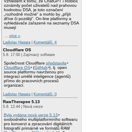
Vzhledem k tomu, že ChatGPT i Roblox
oznámily počet uživatelů nad prahovou
hodnotou DSA, je toto označení
„rozhodně možné“ a mohlo by „přijít
dříve či později“. On-line platformy a
vyhledávače zařazené na seznamy DSA
musejí
…
více »
Ladislav Hagara
|
Komentářů: 4
Cloudflare OS
5.8. 17:00 | Zajímavý software
Společnost Cloudflare
představila
Cloudflare OS
(
GitHub
), tj. open
source platformu navrženou pro
integraci umělé inteligence (agentů)
přímo do pracovních procesů
organizací.
Ladislav Hagara
|
Komentářů: 0
RawTherapee 5.13
5.8. 12:44 | Nová verze
Byla vydána nová verze 5.13
svobodného multiplatformního softwaru
pro konverzi a zpracování digitálních
fotografií primárně ve formátů RAW