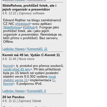
SlideRshow, prohlížeč fotek, ale i
jejich organizér a prezentátor
4.8. 12:22 | Zajímavý software
Edvard Rejthar na blogu zaměstnanců
CZ.NIC
představil
svou aplikaci
SlideRshow
(
GitHub
). Funguje jako
prohlížeč fotek, ale i jako jejich
organizér a prezentátor. Neinstaluje se,
běží přímo v prohlížeči. Bez serveru.
Offline.
Ladislav Hagara
|
Komentářů: 11
Kermit má 45 let. Vydán C-Kermit 11
4.8. 11:44 | Nová verze
Kermit
, tj. protokol pro přenos souborů,
vznikl před 45 lety
. Při této příležitosti
byla po 15 letech od vydání poslední
stabilní verze 9.0.302 vydána
nová
stabilní verze 11
implementace
C-
Kermit
. S podporou IPv6.
Ladislav Hagara
|
Komentářů: 0
20 let Pandoc
4.8. 11:11 | Zajímavý článek