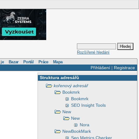
Rozšířené hledání
 je
Bazar
Portál
Práce
Mapa
Přihlášení
|
Registrace
Struktura adresářů
kořenový adresář
Bookmrk
Bookmrk
SEO Insight Tools
New
New
Nora
NewBookMark
Seo Metrics Checker