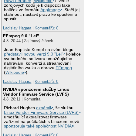
RawTherapee
(
Wikipedie
). Vedle
zdrojových kódů je k dispozici také
balíček ve formátu
AppImage
. Stačí jej
stáhnout, nastavit právo ke spuštění a
spustit.
Ladislav Hagara
|
Komentářů: 0
FFmpeg 9.0 "Lei"
4.8. 20:44 | Zajímavý článek
Jean-Baptiste Kempf na svém blogu
představil novou verzi 9.0 "Lei"
kolekce
svobodného softwaru umožňujícího
nahrávání, konverzi a streamovaní
digitálního zvuku a obrazu
FFmpeg
(
Wikipedie
).
Ladislav Hagara
|
Komentářů: 0
NVIDIA sponzorem služby Linux
Vendor Firmware Service (LVFS)
4.8. 20:11 | Komunita
Richard Hughes
oznámil
, že službu
Linux Vendor Firmware Service (LVFS)
umožňující aktualizovat firmware
zařízení na počítačích s Linuxem, nově
sponzoruje také společnost NVIDIA
.
Ladislav Hagara
|
Komentářů: 0