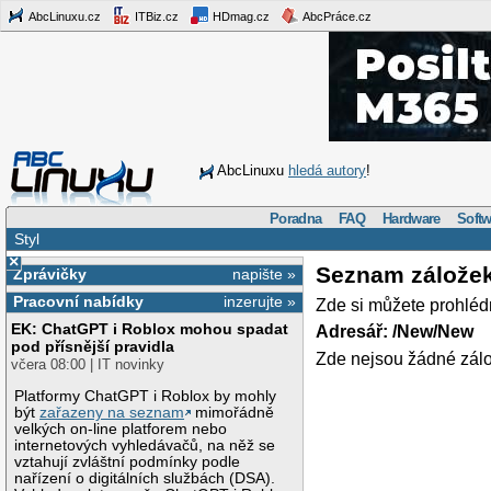
AbcLinuxu.cz
ITBiz.cz
HDmag.cz
AbcPráce.cz
AbcLinuxu
hledá autory
!
Poradna
FAQ
Hardware
Softw
Styl
×
Seznam zálože
Zprávičky
napište »
Pracovní nabídky
inzerujte »
Zde si můžete prohléd
EK: ChatGPT i Roblox mohou spadat
Adresář: /New/New
pod přísnější pravidla
Zde nejsou žádné zálo
včera 08:00 | IT novinky
Platformy ChatGPT i Roblox by mohly
být
zařazeny na seznam
mimořádně
velkých on-line platforem nebo
internetových vyhledávačů, na něž se
vztahují zvláštní podmínky podle
nařízení o digitálních službách (DSA).