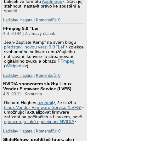
balíček ve formátu
AppImage
. Stačí jej
stáhnout, nastavit právo ke spuštění a
spustit.
Ladislav Hagara
|
Komentářů: 0
FFmpeg 9.0 "Lei"
4.8. 20:44 | Zajímavý článek
Jean-Baptiste Kempf na svém blogu
představil novou verzi 9.0 "Lei"
kolekce
svobodného softwaru umožňujícího
nahrávání, konverzi a streamovaní
digitálního zvuku a obrazu
FFmpeg
(
Wikipedie
).
Ladislav Hagara
|
Komentářů: 0
NVIDIA sponzorem služby Linux
Vendor Firmware Service (LVFS)
4.8. 20:11 | Komunita
Richard Hughes
oznámil
, že službu
Linux Vendor Firmware Service (LVFS)
umožňující aktualizovat firmware
zařízení na počítačích s Linuxem, nově
sponzoruje také společnost NVIDIA
.
Ladislav Hagara
|
Komentářů: 0
SlideRshow, prohlížeč fotek, ale i