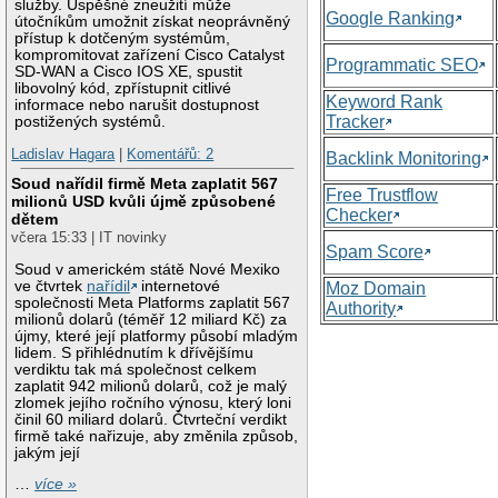
služby. Úspěšné zneužití může
Google Ranking
útočníkům umožnit získat neoprávněný
přístup k dotčeným systémům,
kompromitovat zařízení Cisco Catalyst
Programmatic SEO
SD-WAN a Cisco IOS XE, spustit
libovolný kód, zpřístupnit citlivé
Keyword Rank
informace nebo narušit dostupnost
Tracker
postižených systémů.
Ladislav Hagara
|
Komentářů: 2
Backlink Monitoring
Soud nařídil firmě Meta zaplatit 567
Free Trustflow
milionů USD kvůli újmě způsobené
Checker
dětem
včera 15:33 | IT novinky
Spam Score
Soud v americkém státě Nové Mexiko
ve čtvrtek
nařídil
internetové
Moz Domain
společnosti Meta Platforms zaplatit 567
Authority
milionů dolarů (téměř 12 miliard Kč) za
újmy, které její platformy působí mladým
lidem. S přihlédnutím k dřívějšímu
verdiktu tak má společnost celkem
zaplatit 942 milionů dolarů, což je malý
zlomek jejího ročního výnosu, který loni
činil 60 miliard dolarů. Čtvrteční verdikt
firmě také nařizuje, aby změnila způsob,
jakým její
…
více »