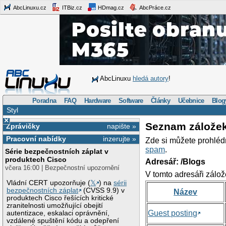
AbcLinuxu.cz
ITBiz.cz
HDmag.cz
AbcPráce.cz
AbcLinuxu
hledá autory
!
Poradna
FAQ
Hardware
Software
Články
Učebnice
Blog
Styl
×
Seznam zálože
Zprávičky
napište »
Pracovní nabídky
inzerujte »
Zde si můžete prohléd
spam
.
Série bezpečnostních záplat v
produktech Cisco
Adresář: /Blogs
včera 16:00 | Bezpečnostní upozornění
V tomto adresáři zálož
Vládní CERT upozorňuje (
𝕏
) na
sérii
bezpečnostních záplat
(CVSS 9.9) v
Název
produktech Cisco řešících kritické
zranitelnosti umožňující obejití
Guest posting
autentizace, eskalaci oprávnění,
vzdálené spuštění kódu a odepření