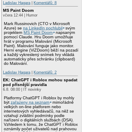
Ladislav Hagara
|
Komentářů: 8
MS Paint Doom
včera 12:44 | Humor
Mark Russinovich (CTO v Microsoft
Azure) se
na LinkedIn pochlubil
svým
projektem
MS Paint Doom
napsaným
pomocí Claude. Hru Doom umožňuje
hrát v programu Malování (Microsoft
Paint). Malování funguje jako monitor.
Herní engine (ViZDoom) běží na pozadí
a každý vykreslený snímek hry vkládá
automaticky přes schránku (clipboard)
do Malování.
Ladislav Hagara
|
Komentářů: 2
EK: ChatGPT i Roblox mohou spadat
pod přísnější pravidla
6.8. 08:00 | IT novinky
Platformy ChatGPT i Roblox by mohly
být
zařazeny na seznam
mimořádně
velkých on-line platforem nebo
internetových vyhledávačů, na něž se
vztahují zvláštní podmínky podle
nařízení o digitálních službách (DSA).
Vzhledem k tomu, že ChatGPT i Roblox
oznámily počet uživatelů nad prahovou