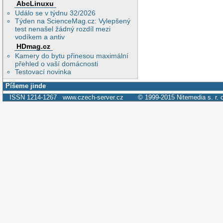
AbcLinuxu
Událo se v týdnu 32/2026
Týden na ScienceMag.cz: Vylepšený
test nenašel žádný rozdíl mezi
vodíkem a antiv
HDmag.cz
Kamery do bytu přinesou maximální
přehled o vaší domácnosti
Testovací novinka
Píšeme jinde
ISSN 1214-1267
www.czech-server.cz
© 1999-2015
Nitemedia s. r. 