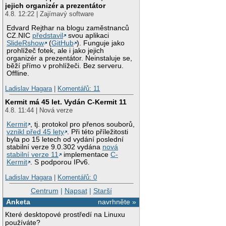
jejich organizér a prezentátor
4.8. 12:22 | Zajímavý software
Edvard Rejthar na blogu zaměstnanců
CZ.NIC
představil
svou aplikaci
SlideRshow
(
GitHub
). Funguje jako
prohlížeč fotek, ale i jako jejich
organizér a prezentátor. Neinstaluje se,
běží přímo v prohlížeči. Bez serveru.
Offline.
Ladislav Hagara
|
Komentářů: 11
Kermit má 45 let. Vydán C-Kermit 11
4.8. 11:44 | Nová verze
Kermit
, tj. protokol pro přenos souborů,
vznikl před 45 lety
. Při této příležitosti
byla po 15 letech od vydání poslední
stabilní verze 9.0.302 vydána
nová
stabilní verze 11
implementace
C-
Kermit
. S podporou IPv6.
Ladislav Hagara
|
Komentářů: 0
Centrum
|
Napsat
|
Starší
Anketa
navrhněte »
Které desktopové prostředí na Linuxu
používáte?