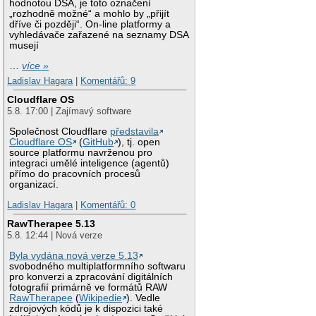
hodnotou DSA, je toto označení
„rozhodně možné“ a mohlo by „přijít
dříve či později“. On-line platformy a
vyhledávače zařazené na seznamy DSA
musejí
…
více »
Ladislav Hagara
|
Komentářů: 9
Cloudflare OS
5.8. 17:00 | Zajímavý software
Společnost Cloudflare
představila
Cloudflare OS
(
GitHub
), tj. open
source platformu navrženou pro
integraci umělé inteligence (agentů)
přímo do pracovních procesů
organizací.
Ladislav Hagara
|
Komentářů: 0
RawTherapee 5.13
5.8. 12:44 | Nová verze
Byla vydána nová verze 5.13
svobodného multiplatformního softwaru
pro konverzi a zpracování digitálních
fotografií primárně ve formátů RAW
RawTherapee
(
Wikipedie
). Vedle
zdrojových kódů je k dispozici také