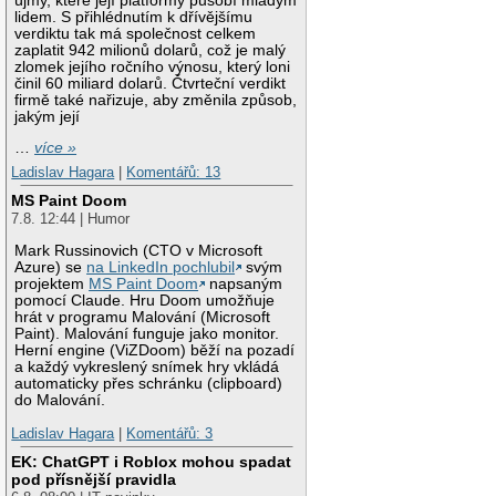
újmy, které její platformy působí mladým
lidem. S přihlédnutím k dřívějšímu
verdiktu tak má společnost celkem
zaplatit 942 milionů dolarů, což je malý
zlomek jejího ročního výnosu, který loni
činil 60 miliard dolarů. Čtvrteční verdikt
firmě také nařizuje, aby změnila způsob,
jakým její
…
více »
Ladislav Hagara
|
Komentářů: 13
MS Paint Doom
7.8. 12:44 | Humor
Mark Russinovich (CTO v Microsoft
Azure) se
na LinkedIn pochlubil
svým
projektem
MS Paint Doom
napsaným
pomocí Claude. Hru Doom umožňuje
hrát v programu Malování (Microsoft
Paint). Malování funguje jako monitor.
Herní engine (ViZDoom) běží na pozadí
a každý vykreslený snímek hry vkládá
automaticky přes schránku (clipboard)
do Malování.
Ladislav Hagara
|
Komentářů: 3
EK: ChatGPT i Roblox mohou spadat
pod přísnější pravidla