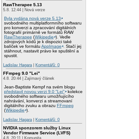
RawTherapee 5.13
5.8. 12:44 | Nová verze
Byla vydána nová verze 5.13
svobodného multiplatformního softwaru
pro konverzi a zpracování digitálních
fotografií primárně ve formátů RAW
RawTherapee
(
Wikipedie
). Vedle
zdrojových kódů je k dispozici také
balíček ve formátu
AppImage
. Stačí jej
stáhnout, nastavit právo ke spuštění a
spustit.
Ladislav Hagara
|
Komentářů: 0
FFmpeg 9.0 "Lei"
4.8. 20:44 | Zajímavý článek
Jean-Baptiste Kempf na svém blogu
představil novou verzi 9.0 "Lei"
kolekce
svobodného softwaru umožňujícího
nahrávání, konverzi a streamovaní
digitálního zvuku a obrazu
FFmpeg
(
Wikipedie
).
Ladislav Hagara
|
Komentářů: 0
NVIDIA sponzorem služby Linux
Vendor Firmware Service (LVFS)
4.8. 20:11 | Komunita