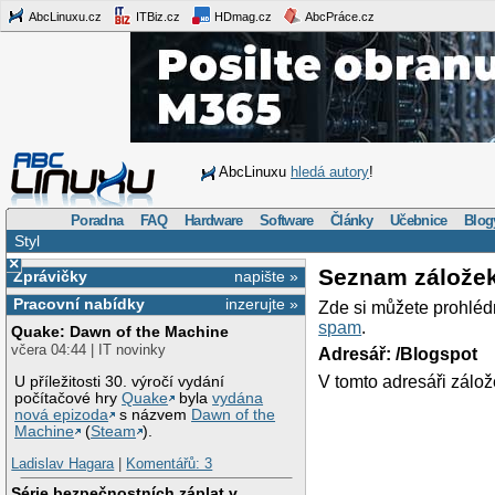
AbcLinuxu.cz
ITBiz.cz
HDmag.cz
AbcPráce.cz
AbcLinuxu
hledá autory
!
Poradna
FAQ
Hardware
Software
Články
Učebnice
Blog
Styl
×
Seznam zálože
Zprávičky
napište »
Pracovní nabídky
inzerujte »
Zde si můžete prohléd
spam
.
Quake: Dawn of the Machine
včera 04:44 | IT novinky
Adresář: /Blogspot
V tomto adresáři zálož
U příležitosti 30. výročí vydání
počítačové hry
Quake
byla
vydána
nová epizoda
s názvem
Dawn of the
Machine
(
Steam
).
Ladislav Hagara
|
Komentářů: 3
Série bezpečnostních záplat v