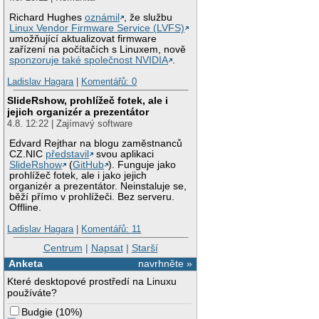
Richard Hughes
oznámil
, že službu
Linux Vendor Firmware Service (LVFS)
umožňující aktualizovat firmware
zařízení na počítačích s Linuxem, nově
sponzoruje také společnost NVIDIA
.
Ladislav Hagara
|
Komentářů: 0
SlideRshow, prohlížeč fotek, ale i
jejich organizér a prezentátor
4.8. 12:22 | Zajímavý software
Edvard Rejthar na blogu zaměstnanců
CZ.NIC
představil
svou aplikaci
SlideRshow
(
GitHub
). Funguje jako
prohlížeč fotek, ale i jako jejich
organizér a prezentátor. Neinstaluje se,
běží přímo v prohlížeči. Bez serveru.
Offline.
Ladislav Hagara
|
Komentářů: 11
Centrum
|
Napsat
|
Starší
Anketa
navrhněte »
Které desktopové prostředí na Linuxu
používáte?
Budgie
(
10%
)