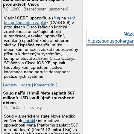
produktech Cisco
7.8. 16:00 | Bezpečnostní upozornění
Vládní CERT upozorňuje (
𝕏
) na
sérii
bezpečnostních záplat
(CVSS 9.9) v
produktech Cisco řešících kritické
zranitelnosti umožňující obejití
Náz
autentizace, eskalaci oprávnění,
vzdálené spuštění kódu a odepření
https://bonuspokerga
služby. Úspěšné zneužití může
útočníkům umožnit získat neoprávněný
přístup k dotčeným systémům,
kompromitovat zařízení Cisco Catalyst
SD-WAN a Cisco IOS XE, spustit
libovolný kód, zpřístupnit citlivé
informace nebo narušit dostupnost
postižených systémů.
Ladislav Hagara
|
Komentářů: 2
Soud nařídil firmě Meta zaplatit 567
milionů USD kvůli újmě způsobené
dětem
7.8. 15:33 | IT novinky
Soud v americkém státě Nové Mexiko
ve čtvrtek
nařídil
internetové
společnosti Meta Platforms zaplatit 567
milionů dolarů (téměř 12 miliard Kč) za