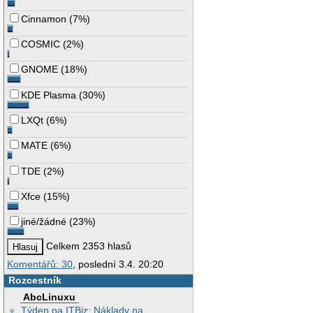
Cinnamon
(
7%
)
COSMIC
(
2%
)
GNOME
(
18%
)
KDE Plasma
(
30%
)
LXQt
(
6%
)
MATE
(
6%
)
TDE
(
2%
)
Xfce
(
15%
)
jiné/žádné
(
23%
)
Celkem 2353 hlasů
Komentářů: 30
, poslední 3.4. 20:20
Rozcestník
AbcLinuxu
Týden na ITBiz: Náklady na