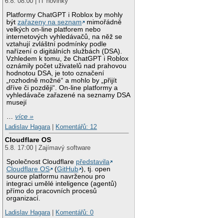
6.8. 08:00 | IT novinky
Platformy ChatGPT i Roblox by mohly
být
zařazeny na seznam
mimořádně
velkých on-line platforem nebo
internetových vyhledávačů, na něž se
vztahují zvláštní podmínky podle
nařízení o digitálních službách (DSA).
Vzhledem k tomu, že ChatGPT i Roblox
oznámily počet uživatelů nad prahovou
hodnotou DSA, je toto označení
„rozhodně možné“ a mohlo by „přijít
dříve či později“. On-line platformy a
vyhledávače zařazené na seznamy DSA
musejí
…
více »
Ladislav Hagara
|
Komentářů: 12
Cloudflare OS
5.8. 17:00 | Zajímavý software
Společnost Cloudflare
představila
Cloudflare OS
(
GitHub
), tj. open
source platformu navrženou pro
integraci umělé inteligence (agentů)
přímo do pracovních procesů
organizací.
Ladislav Hagara
|
Komentářů: 0