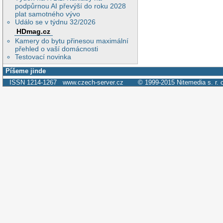
podpůrnou AI převýší do roku 2028
plat samotného vývo
Událo se v týdnu 32/2026
HDmag.cz
Kamery do bytu přinesou maximální
přehled o vaší domácnosti
Testovací novinka
Píšeme jinde
ISSN 1214-1267
www.czech-server.cz
© 1999-2015
Nitemedia s. r. 