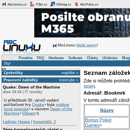
AbcLinuxu.cz
ITBiz.cz
HDmag.cz
AbcPráce.cz
AbcLinuxu
hledá autory
!
Poradna
FAQ
Hardware
Software
Články
Učebnice
Blog
Styl
×
Seznam zálože
Zprávičky
napište »
Pracovní nabídky
inzerujte »
Zde si můžete prohléd
spam
.
Quake: Dawn of the Machine
dnes 04:44 | IT novinky
Adresář: /Bookmrk
V tomto adresáři zálož
U příležitosti 30. výročí vydání
počítačové hry
Quake
byla
vydána
nová epizoda
s názvem
Dawn of the
Název
Machine
(
Steam
).
Bonus Poker
Ladislav Hagara
|
Komentářů: 3
Games
Série bezpečnostních záplat v