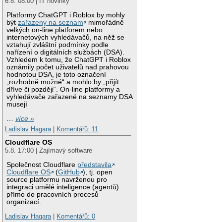
6.8. 08:00 | IT novinky
Platformy ChatGPT i Roblox by mohly
být
zařazeny na seznam
mimořádně
velkých on-line platforem nebo
internetových vyhledávačů, na něž se
vztahují zvláštní podmínky podle
nařízení o digitálních službách (DSA).
Vzhledem k tomu, že ChatGPT i Roblox
oznámily počet uživatelů nad prahovou
hodnotou DSA, je toto označení
„rozhodně možné“ a mohlo by „přijít
dříve či později“. On-line platformy a
vyhledávače zařazené na seznamy DSA
musejí
…
více »
Ladislav Hagara
|
Komentářů: 11
Cloudflare OS
5.8. 17:00 | Zajímavý software
Společnost Cloudflare
představila
Cloudflare OS
(
GitHub
), tj. open
source platformu navrženou pro
integraci umělé inteligence (agentů)
přímo do pracovních procesů
organizací.
Ladislav Hagara
|
Komentářů: 0