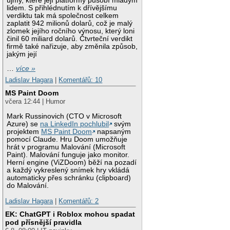
újmy, které její platformy působí mladým
lidem. S přihlédnutím k dřívějšímu
verdiktu tak má společnost celkem
zaplatit 942 milionů dolarů, což je malý
zlomek jejího ročního výnosu, který loni
činil 60 miliard dolarů. Čtvrteční verdikt
firmě také nařizuje, aby změnila způsob,
jakým její
…
více »
Ladislav Hagara
|
Komentářů: 10
MS Paint Doom
včera 12:44 | Humor
Mark Russinovich (CTO v Microsoft
Azure) se
na LinkedIn pochlubil
svým
projektem
MS Paint Doom
napsaným
pomocí Claude. Hru Doom umožňuje
hrát v programu Malování (Microsoft
Paint). Malování funguje jako monitor.
Herní engine (ViZDoom) běží na pozadí
a každý vykreslený snímek hry vkládá
automaticky přes schránku (clipboard)
do Malování.
Ladislav Hagara
|
Komentářů: 2
EK: ChatGPT i Roblox mohou spadat
pod přísnější pravidla