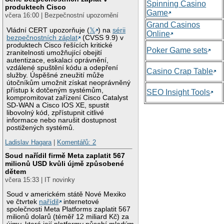
Spinning Casino
produktech Cisco
Game
včera 16:00 | Bezpečnostní upozornění
Grand Casinos
Vládní CERT upozorňuje (
𝕏
) na
sérii
Online
bezpečnostních záplat
(CVSS 9.9) v
produktech Cisco řešících kritické
Poker Game sets
zranitelnosti umožňující obejití
autentizace, eskalaci oprávnění,
vzdálené spuštění kódu a odepření
Casino Crap Table
služby. Úspěšné zneužití může
útočníkům umožnit získat neoprávněný
přístup k dotčeným systémům,
SEO Insight Tools
kompromitovat zařízení Cisco Catalyst
SD-WAN a Cisco IOS XE, spustit
libovolný kód, zpřístupnit citlivé
informace nebo narušit dostupnost
postižených systémů.
Ladislav Hagara
|
Komentářů: 2
Soud nařídil firmě Meta zaplatit 567
milionů USD kvůli újmě způsobené
dětem
včera 15:33 | IT novinky
Soud v americkém státě Nové Mexiko
ve čtvrtek
nařídil
internetové
společnosti Meta Platforms zaplatit 567
milionů dolarů (téměř 12 miliard Kč) za