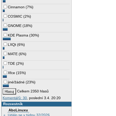
Cinnamon
(
7%
)
COSMIC
(
2%
)
GNOME
(
18%
)
KDE Plasma
(
30%
)
LXQt
(
6%
)
MATE
(
6%
)
TDE
(
2%
)
Xfce
(
15%
)
jiné/žádné
(
23%
)
Celkem 2350 hlasů
Komentářů: 30
, poslední 3.4. 20:20
Rozcestník
AbcLinuxu
Událo se v týdnu 32/2026