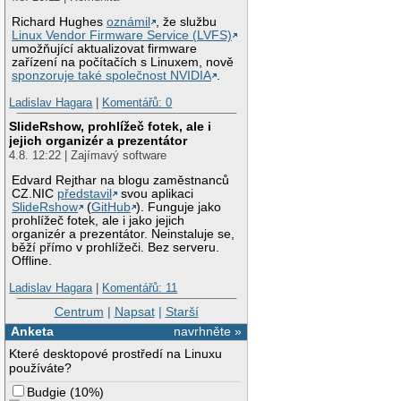
Richard Hughes
oznámil
, že službu
Linux Vendor Firmware Service (LVFS)
umožňující aktualizovat firmware
zařízení na počítačích s Linuxem, nově
sponzoruje také společnost NVIDIA
.
Ladislav Hagara
|
Komentářů: 0
SlideRshow, prohlížeč fotek, ale i
jejich organizér a prezentátor
4.8. 12:22 | Zajímavý software
Edvard Rejthar na blogu zaměstnanců
CZ.NIC
představil
svou aplikaci
SlideRshow
(
GitHub
). Funguje jako
prohlížeč fotek, ale i jako jejich
organizér a prezentátor. Neinstaluje se,
běží přímo v prohlížeči. Bez serveru.
Offline.
Ladislav Hagara
|
Komentářů: 11
Centrum
|
Napsat
|
Starší
Anketa
navrhněte »
Které desktopové prostředí na Linuxu
používáte?
Budgie
(
10%
)