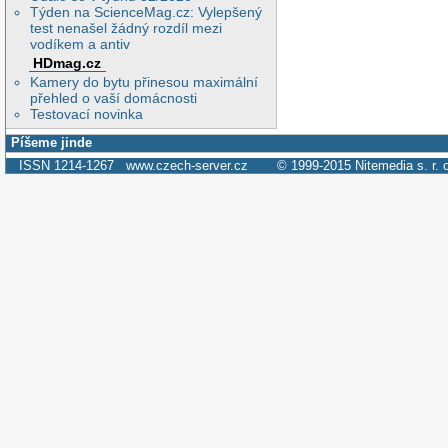
Týden na ScienceMag.cz: Vylepšený
test nenašel žádný rozdíl mezi
vodíkem a antiv
HDmag.cz
Kamery do bytu přinesou maximální
přehled o vaší domácnosti
Testovací novinka
Píšeme jinde
ISSN 1214-1267
www.czech-server.cz
© 1999-2015
Nitemedia s. r. 