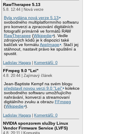
RawTherapee 5.13
5.8. 12:44 | Nová verze
Byla vydána nová verze 5.13
svobodného multiplatformního softwaru
pro konverzi a zpracování digitálních
fotografií primárně ve formátů RAW
RawTherapee
(
Wikipedie
). Vedle
zdrojových kódů je k dispozici také
balíček ve formátu
AppImage
. Stačí jej
stáhnout, nastavit právo ke spuštění a
spustit.
Ladislav Hagara
|
Komentářů: 0
FFmpeg 9.0 "Lei"
4.8. 20:44 | Zajímavý článek
Jean-Baptiste Kempf na svém blogu
představil novou verzi 9.0 "Lei"
kolekce
svobodného softwaru umožňujícího
nahrávání, konverzi a streamovaní
digitálního zvuku a obrazu
FFmpeg
(
Wikipedie
).
Ladislav Hagara
|
Komentářů: 0
NVIDIA sponzorem služby Linux
Vendor Firmware Service (LVFS)
4.8. 20:11 | Komunita