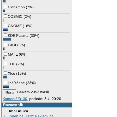
Cinnamon
(
7%
)
COSMIC
(
2%
)
GNOME
(
18%
)
KDE Plasma
(
30%
)
LXQt
(
6%
)
MATE
(
6%
)
TDE
(
2%
)
Xfce
(
15%
)
jiné/žádné
(
23%
)
Celkem 2352 hlasů
Komentářů: 30
, poslední 3.4. 20:20
Rozcestník
AbcLinuxu
Týden na ITBiz: Náklady na