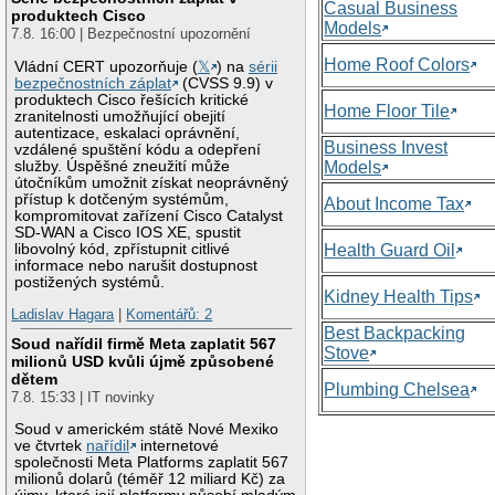
Casual Business
produktech Cisco
Models
7.8. 16:00 | Bezpečnostní upozornění
Home Roof Colors
Vládní CERT upozorňuje (
𝕏
) na
sérii
bezpečnostních záplat
(CVSS 9.9) v
produktech Cisco řešících kritické
Home Floor Tile
zranitelnosti umožňující obejití
autentizace, eskalaci oprávnění,
Business Invest
vzdálené spuštění kódu a odepření
služby. Úspěšné zneužití může
Models
útočníkům umožnit získat neoprávněný
přístup k dotčeným systémům,
About Income Tax
kompromitovat zařízení Cisco Catalyst
SD-WAN a Cisco IOS XE, spustit
libovolný kód, zpřístupnit citlivé
Health Guard Oil
informace nebo narušit dostupnost
postižených systémů.
Kidney Health Tips
Ladislav Hagara
|
Komentářů: 2
Best Backpacking
Soud nařídil firmě Meta zaplatit 567
Stove
milionů USD kvůli újmě způsobené
dětem
Plumbing Chelsea
7.8. 15:33 | IT novinky
Soud v americkém státě Nové Mexiko
ve čtvrtek
nařídil
internetové
společnosti Meta Platforms zaplatit 567
milionů dolarů (téměř 12 miliard Kč) za