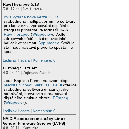
RawTherapee 5.13
5.8. 12:44 | Nová verze
Byla vydána nová verze 5.13
svobodného multiplatformního softwaru
pro konverzi a zpracování digitálních
fotografií primárně ve formátů RAW
RawTherapee
(
Wikipedie
). Vedle
zdrojových kódů je k dispozici také
balíček ve formátu
AppImage
. Stačí jej
stáhnout, nastavit právo ke spuštění a
spustit.
Ladislav Hagara
|
Komentářů: 0
FFmpeg 9.0 "Lei"
4.8. 20:44 | Zajímavý článek
Jean-Baptiste Kempf na svém blogu
představil novou verzi 9.0 "Lei"
kolekce
svobodného softwaru umožňujícího
nahrávání, konverzi a streamovaní
digitálního zvuku a obrazu
FFmpeg
(
Wikipedie
).
Ladislav Hagara
|
Komentářů: 0
NVIDIA sponzorem služby Linux
Vendor Firmware Service (LVFS)
4.8. 20:11 | Komunita