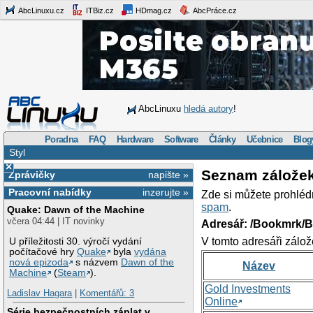
AbcLinuxu.cz
ITBiz.cz
HDmag.cz
AbcPráce.cz
AbcLinuxu
hledá autory
!
Poradna
FAQ
Hardware
Software
Články
Učebnice
Blog
Styl
×
Seznam zálože
Zprávičky
napište »
Pracovní nabídky
inzerujte »
Zde si můžete prohléd
spam
.
Quake: Dawn of the Machine
včera 04:44 | IT novinky
Adresář: /Bookmrk/
V tomto adresáři zálož
U příležitosti 30. výročí vydání
počítačové hry
Quake
byla
vydána
nová epizoda
s názvem
Dawn of the
Název
Machine
(
Steam
).
Gold Investments
Ladislav Hagara
|
Komentářů: 3
Online
Série bezpečnostních záplat v