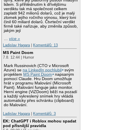
újmy, které její platformy působí mladým
lidem. S přihlédnutím k dřívějšímu
verdiktu tak má společnost celkem
zaplatit 942 milionů dolarů, což je malý
zlomek jejího ročního výnosu, který loni
činil 60 miliard dolarů. Čtvrteční verdikt
firmě také nařizuje, aby změnila způsob,
jakým její
…
více »
Ladislav Hagara
|
Komentářů: 13
MS Paint Doom
7.8. 12:44 | Humor
Mark Russinovich (CTO v Microsoft
Azure) se
na LinkedIn pochlubil
svým
projektem
MS Paint Doom
napsaným
pomocí Claude. Hru Doom umožňuje
hrát v programu Malování (Microsoft
Paint). Malování funguje jako monitor.
Herní engine (ViZDoom) běží na pozadí
a každý vykreslený snímek hry vkládá
automaticky přes schránku (clipboard)
do Malování.
Ladislav Hagara
|
Komentářů: 3
EK: ChatGPT i Roblox mohou spadat
pod přísnější pravidla