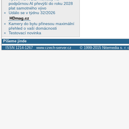
podpůrnou AI převýší do roku 2028
plat samotného vývo
Událo se v týdnu 32/2026
HDmag.cz
Kamery do bytu přinesou maximální
přehled o vaší domácnosti
Testovací novinka
Píšeme jinde
ISSN 1214-1267
www.czech-server.cz
© 1999-2015
Nitemedia s. r. 