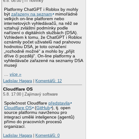
6.8. 08:00 | IT novinky
Platformy ChatGPT i Roblox by mohly
být
zařazeny na seznam
mimořádně
velkých on-line platforem nebo
internetových vyhledávačů, na něž se
vztahují zvláštní podmínky podle
nařízení o digitálních službách (DSA).
Vzhledem k tomu, že ChatGPT i Roblox
oznámily počet uživatelů nad prahovou
hodnotou DSA, je toto označení
„rozhodně možné“ a mohlo by „přijít
dříve či později“. On-line platformy a
vyhledávače zařazené na seznamy DSA
musejí
…
více »
Ladislav Hagara
|
Komentářů: 12
Cloudflare OS
5.8. 17:00 | Zajímavý software
Společnost Cloudflare
představila
Cloudflare OS
(
GitHub
), tj. open
source platformu navrženou pro
integraci umělé inteligence (agentů)
přímo do pracovních procesů
organizací.
Ladislav Hagara
|
Komentářů: 0