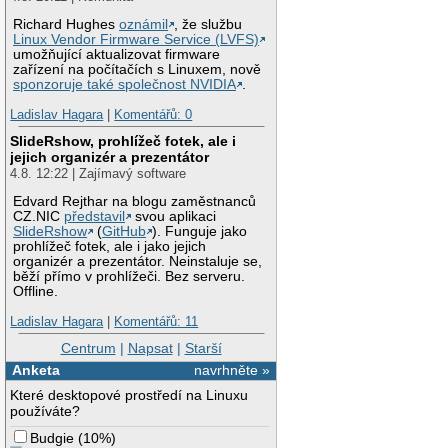
Richard Hughes
oznámil
, že službu
Linux Vendor Firmware Service (LVFS)
umožňující aktualizovat firmware
zařízení na počítačích s Linuxem, nově
sponzoruje také společnost NVIDIA
.
Ladislav Hagara
|
Komentářů: 0
SlideRshow, prohlížeč fotek, ale i
jejich organizér a prezentátor
4.8. 12:22 | Zajímavý software
Edvard Rejthar na blogu zaměstnanců
CZ.NIC
představil
svou aplikaci
SlideRshow
(
GitHub
). Funguje jako
prohlížeč fotek, ale i jako jejich
organizér a prezentátor. Neinstaluje se,
běží přímo v prohlížeči. Bez serveru.
Offline.
Ladislav Hagara
|
Komentářů: 11
Centrum
|
Napsat
|
Starší
Anketa
navrhněte »
Které desktopové prostředí na Linuxu
používáte?
Budgie
(
10%
)