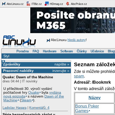
AbcLinuxu.cz
ITBiz.cz
HDmag.cz
AbcPráce.cz
AbcLinuxu
hledá autory
!
Poradna
FAQ
Hardware
Software
Články
Učebnice
Blog
Styl
×
Seznam zálože
Zprávičky
napište »
Pracovní nabídky
inzerujte »
Zde si můžete prohléd
spam
.
Quake: Dawn of the Machine
dnes 04:44 | IT novinky
Adresář: /Bookmrk
V tomto adresáři zálož
U příležitosti 30. výročí vydání
počítačové hry
Quake
byla
vydána
nová epizoda
s názvem
Dawn of the
Název
Machine
(
Steam
).
Bonus Poker
Ladislav Hagara
|
Komentářů: 4
Games
Série bezpečnostních záplat v