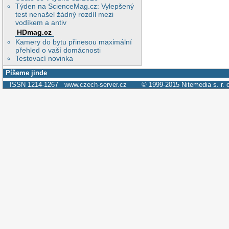
Týden na ScienceMag.cz: Vylepšený
test nenašel žádný rozdíl mezi
vodíkem a antiv
HDmag.cz
Kamery do bytu přinesou maximální
přehled o vaší domácnosti
Testovací novinka
Píšeme jinde
ISSN 1214-1267
www.czech-server.cz
© 1999-2015
Nitemedia s. r. 