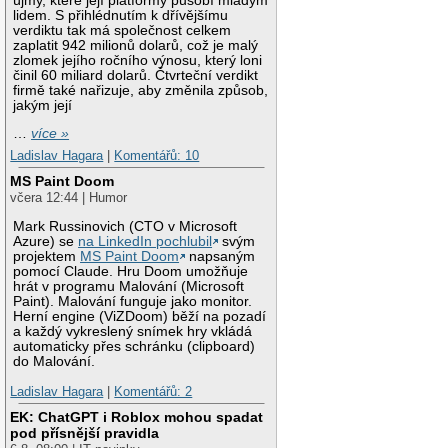
újmy, které její platformy působí mladým
lidem. S přihlédnutím k dřívějšímu
verdiktu tak má společnost celkem
zaplatit 942 milionů dolarů, což je malý
zlomek jejího ročního výnosu, který loni
činil 60 miliard dolarů. Čtvrteční verdikt
firmě také nařizuje, aby změnila způsob,
jakým její
…
více »
Ladislav Hagara
|
Komentářů: 10
MS Paint Doom
včera 12:44 | Humor
Mark Russinovich (CTO v Microsoft
Azure) se
na LinkedIn pochlubil
svým
projektem
MS Paint Doom
napsaným
pomocí Claude. Hru Doom umožňuje
hrát v programu Malování (Microsoft
Paint). Malování funguje jako monitor.
Herní engine (ViZDoom) běží na pozadí
a každý vykreslený snímek hry vkládá
automaticky přes schránku (clipboard)
do Malování.
Ladislav Hagara
|
Komentářů: 2
EK: ChatGPT i Roblox mohou spadat
pod přísnější pravidla