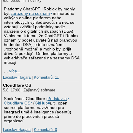
6.8. 08:00 | IT novinky
Platformy ChatGPT i Roblox by mohly
být
zařazeny na seznam
mimořádně
velkých on-line platforem nebo
internetových vyhledávačů, na něž se
vztahují zvláštní podmínky podle
nařízení o digitálních službách (DSA).
Vzhledem k tomu, že ChatGPT i Roblox
oznámily počet uživatelů nad prahovou
hodnotou DSA, je toto označení
„rozhodně možné“ a mohlo by „přijít
dříve či později“. On-line platformy a
vyhledávače zařazené na seznamy DSA
musejí
…
více »
Ladislav Hagara
|
Komentářů: 11
Cloudflare OS
5.8. 17:00 | Zajímavý software
Společnost Cloudflare
představila
Cloudflare OS
(
GitHub
), tj. open
source platformu navrženou pro
integraci umělé inteligence (agentů)
přímo do pracovních procesů
organizací.
Ladislav Hagara
|
Komentářů: 0