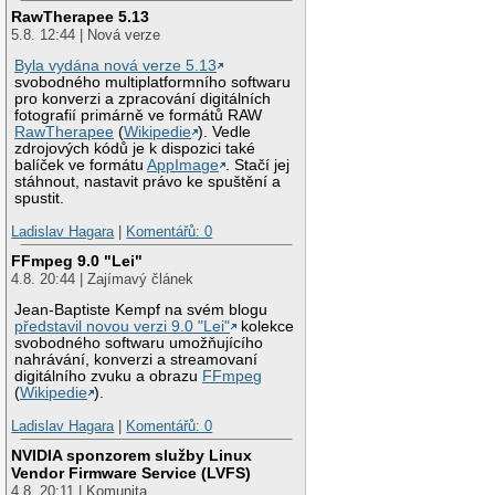
RawTherapee 5.13
5.8. 12:44 | Nová verze
Byla vydána nová verze 5.13
svobodného multiplatformního softwaru
pro konverzi a zpracování digitálních
fotografií primárně ve formátů RAW
RawTherapee
(
Wikipedie
). Vedle
zdrojových kódů je k dispozici také
balíček ve formátu
AppImage
. Stačí jej
stáhnout, nastavit právo ke spuštění a
spustit.
Ladislav Hagara
|
Komentářů: 0
FFmpeg 9.0 "Lei"
4.8. 20:44 | Zajímavý článek
Jean-Baptiste Kempf na svém blogu
představil novou verzi 9.0 "Lei"
kolekce
svobodného softwaru umožňujícího
nahrávání, konverzi a streamovaní
digitálního zvuku a obrazu
FFmpeg
(
Wikipedie
).
Ladislav Hagara
|
Komentářů: 0
NVIDIA sponzorem služby Linux
Vendor Firmware Service (LVFS)
4.8. 20:11 | Komunita