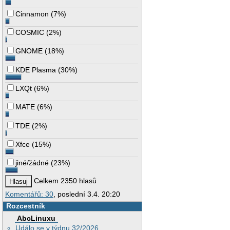
Cinnamon
(
7%
)
COSMIC
(
2%
)
GNOME
(
18%
)
KDE Plasma
(
30%
)
LXQt
(
6%
)
MATE
(
6%
)
TDE
(
2%
)
Xfce
(
15%
)
jiné/žádné
(
23%
)
Celkem 2350 hlasů
Komentářů: 30
, poslední 3.4. 20:20
Rozcestník
AbcLinuxu
Událo se v týdnu 32/2026