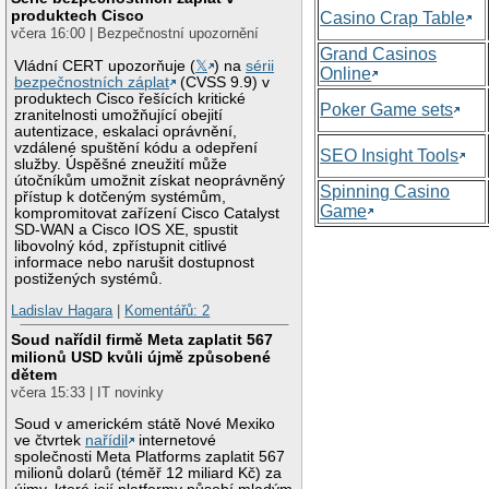
produktech Cisco
Casino Crap Table
včera 16:00 | Bezpečnostní upozornění
Grand Casinos
Vládní CERT upozorňuje (
𝕏
) na
sérii
Online
bezpečnostních záplat
(CVSS 9.9) v
produktech Cisco řešících kritické
Poker Game sets
zranitelnosti umožňující obejití
autentizace, eskalaci oprávnění,
vzdálené spuštění kódu a odepření
SEO Insight Tools
služby. Úspěšné zneužití může
útočníkům umožnit získat neoprávněný
Spinning Casino
přístup k dotčeným systémům,
Game
kompromitovat zařízení Cisco Catalyst
SD-WAN a Cisco IOS XE, spustit
libovolný kód, zpřístupnit citlivé
informace nebo narušit dostupnost
postižených systémů.
Ladislav Hagara
|
Komentářů: 2
Soud nařídil firmě Meta zaplatit 567
milionů USD kvůli újmě způsobené
dětem
včera 15:33 | IT novinky
Soud v americkém státě Nové Mexiko
ve čtvrtek
nařídil
internetové
společnosti Meta Platforms zaplatit 567
milionů dolarů (téměř 12 miliard Kč) za