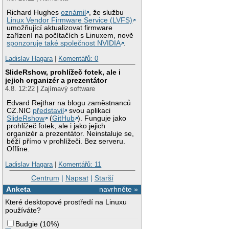
Richard Hughes
oznámil
, že službu
Linux Vendor Firmware Service (LVFS)
umožňující aktualizovat firmware
zařízení na počítačích s Linuxem, nově
sponzoruje také společnost NVIDIA
.
Ladislav Hagara
|
Komentářů: 0
SlideRshow, prohlížeč fotek, ale i
jejich organizér a prezentátor
4.8. 12:22 | Zajímavý software
Edvard Rejthar na blogu zaměstnanců
CZ.NIC
představil
svou aplikaci
SlideRshow
(
GitHub
). Funguje jako
prohlížeč fotek, ale i jako jejich
organizér a prezentátor. Neinstaluje se,
běží přímo v prohlížeči. Bez serveru.
Offline.
Ladislav Hagara
|
Komentářů: 11
Centrum
|
Napsat
|
Starší
Anketa
navrhněte »
Které desktopové prostředí na Linuxu
používáte?
Budgie
(
10%
)