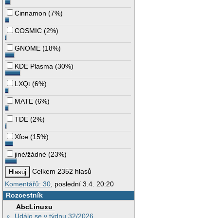
Cinnamon
(
7%
)
COSMIC
(
2%
)
GNOME
(
18%
)
KDE Plasma
(
30%
)
LXQt
(
6%
)
MATE
(
6%
)
TDE
(
2%
)
Xfce
(
15%
)
jiné/žádné
(
23%
)
Celkem 2352 hlasů
Komentářů: 30
, poslední 3.4. 20:20
Rozcestník
AbcLinuxu
Událo se v týdnu 32/2026