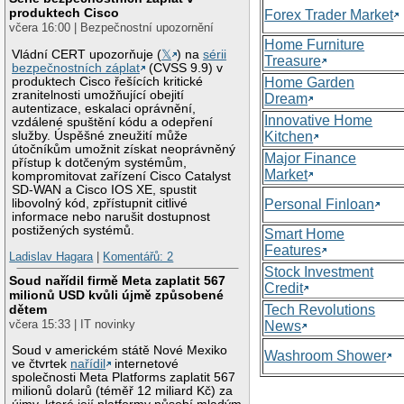
produktech Cisco
Forex Trader Market
včera 16:00 | Bezpečnostní upozornění
Home Furniture
Vládní CERT upozorňuje (
𝕏
) na
sérii
Treasure
bezpečnostních záplat
(CVSS 9.9) v
produktech Cisco řešících kritické
Home Garden
zranitelnosti umožňující obejití
Dream
autentizace, eskalaci oprávnění,
Innovative Home
vzdálené spuštění kódu a odepření
služby. Úspěšné zneužití může
Kitchen
útočníkům umožnit získat neoprávněný
Major Finance
přístup k dotčeným systémům,
Market
kompromitovat zařízení Cisco Catalyst
SD-WAN a Cisco IOS XE, spustit
libovolný kód, zpřístupnit citlivé
Personal Finloan
informace nebo narušit dostupnost
postižených systémů.
Smart Home
Features
Ladislav Hagara
|
Komentářů: 2
Stock Investment
Soud nařídil firmě Meta zaplatit 567
Credit
milionů USD kvůli újmě způsobené
Tech Revolutions
dětem
včera 15:33 | IT novinky
News
Soud v americkém státě Nové Mexiko
Washroom Shower
ve čtvrtek
nařídil
internetové
společnosti Meta Platforms zaplatit 567
milionů dolarů (téměř 12 miliard Kč) za