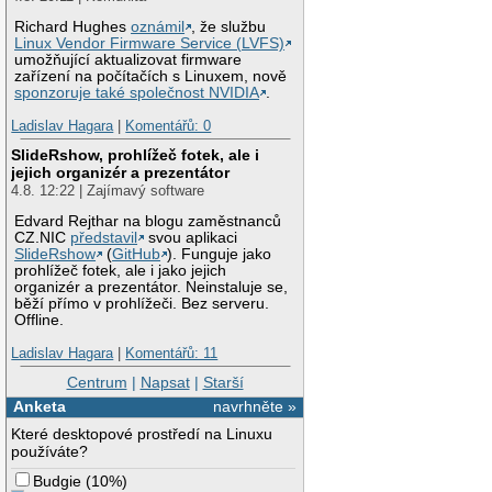
Richard Hughes
oznámil
, že službu
Linux Vendor Firmware Service (LVFS)
umožňující aktualizovat firmware
zařízení na počítačích s Linuxem, nově
sponzoruje také společnost NVIDIA
.
Ladislav Hagara
|
Komentářů: 0
SlideRshow, prohlížeč fotek, ale i
jejich organizér a prezentátor
4.8. 12:22 | Zajímavý software
Edvard Rejthar na blogu zaměstnanců
CZ.NIC
představil
svou aplikaci
SlideRshow
(
GitHub
). Funguje jako
prohlížeč fotek, ale i jako jejich
organizér a prezentátor. Neinstaluje se,
běží přímo v prohlížeči. Bez serveru.
Offline.
Ladislav Hagara
|
Komentářů: 11
Centrum
|
Napsat
|
Starší
Anketa
navrhněte »
Které desktopové prostředí na Linuxu
používáte?
Budgie
(
10%
)