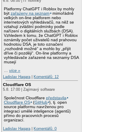
6.8. 08:00 | IT novinky
Platformy ChatGPT i Roblox by mohly
být
zařazeny na seznam
mimořádně
velkých on-line platforem nebo
internetových vyhledávačů, na něž se
vztahují zvláštní podmínky podle
nařízení o digitálních službách (DSA).
Vzhledem k tomu, že ChatGPT i Roblox
oznámily počet uživatelů nad prahovou
hodnotou DSA, je toto označení
„rozhodně možné“ a mohlo by „přijít
dříve či později“. On-line platformy a
vyhledávače zařazené na seznamy DSA
musejí
…
více »
Ladislav Hagara
|
Komentářů: 12
Cloudflare OS
5.8. 17:00 | Zajímavý software
Společnost Cloudflare
představila
Cloudflare OS
(
GitHub
), tj. open
source platformu navrženou pro
integraci umělé inteligence (agentů)
přímo do pracovních procesů
organizací.
Ladislav Hagara
|
Komentářů: 0