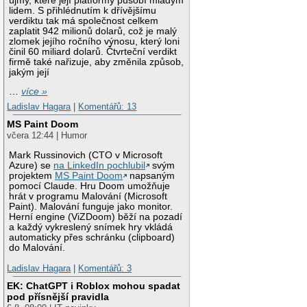
újmy, které její platformy působí mladým
lidem. S přihlédnutím k dřívějšímu
verdiktu tak má společnost celkem
zaplatit 942 milionů dolarů, což je malý
zlomek jejího ročního výnosu, který loni
činil 60 miliard dolarů. Čtvrteční verdikt
firmě také nařizuje, aby změnila způsob,
jakým její
…
více »
Ladislav Hagara
|
Komentářů: 13
MS Paint Doom
včera 12:44 | Humor
Mark Russinovich (CTO v Microsoft
Azure) se
na LinkedIn pochlubil
svým
projektem
MS Paint Doom
napsaným
pomocí Claude. Hru Doom umožňuje
hrát v programu Malování (Microsoft
Paint). Malování funguje jako monitor.
Herní engine (ViZDoom) běží na pozadí
a každý vykreslený snímek hry vkládá
automaticky přes schránku (clipboard)
do Malování.
Ladislav Hagara
|
Komentářů: 3
EK: ChatGPT i Roblox mohou spadat
pod přísnější pravidla