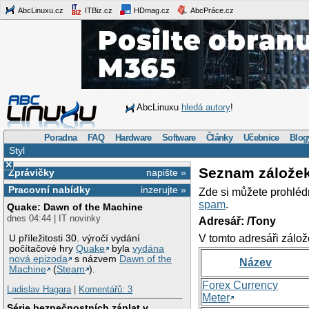
AbcLinuxu.cz
ITBiz.cz
HDmag.cz
AbcPráce.cz
AbcLinuxu
hledá autory
!
Poradna
FAQ
Hardware
Software
Články
Učebnice
Blog
Styl
×
Seznam zálože
Zprávičky
napište »
Pracovní nabídky
inzerujte »
Zde si můžete prohléd
spam
.
Quake: Dawn of the Machine
dnes 04:44 | IT novinky
Adresář: /Tony
V tomto adresáři zálož
U příležitosti 30. výročí vydání
počítačové hry
Quake
byla
vydána
nová epizoda
s názvem
Dawn of the
Název
Machine
(
Steam
).
Forex Currency
Ladislav Hagara
|
Komentářů: 3
Meter
Série bezpečnostních záplat v