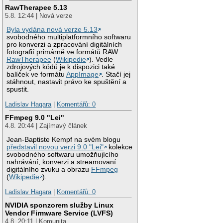
RawTherapee 5.13
5.8. 12:44 | Nová verze
Byla vydána nová verze 5.13
svobodného multiplatformního softwaru
pro konverzi a zpracování digitálních
fotografií primárně ve formátů RAW
RawTherapee
(
Wikipedie
). Vedle
zdrojových kódů je k dispozici také
balíček ve formátu
AppImage
. Stačí jej
stáhnout, nastavit právo ke spuštění a
spustit.
Ladislav Hagara
|
Komentářů: 0
FFmpeg 9.0 "Lei"
4.8. 20:44 | Zajímavý článek
Jean-Baptiste Kempf na svém blogu
představil novou verzi 9.0 "Lei"
kolekce
svobodného softwaru umožňujícího
nahrávání, konverzi a streamovaní
digitálního zvuku a obrazu
FFmpeg
(
Wikipedie
).
Ladislav Hagara
|
Komentářů: 0
NVIDIA sponzorem služby Linux
Vendor Firmware Service (LVFS)
4.8. 20:11 | Komunita