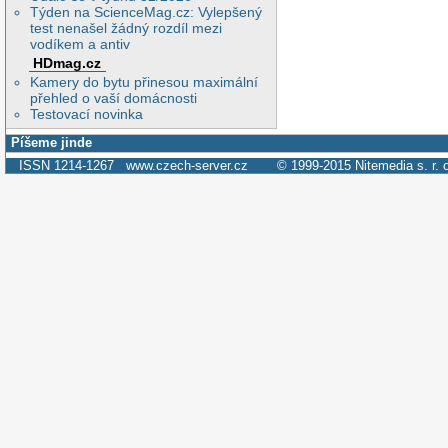
Týden na ScienceMag.cz: Vylepšený
test nenašel žádný rozdíl mezi
vodíkem a antiv
HDmag.cz
Kamery do bytu přinesou maximální
přehled o vaší domácnosti
Testovací novinka
Píšeme jinde
ISSN 1214-1267
www.czech-server.cz
© 1999-2015
Nitemedia s. r. 