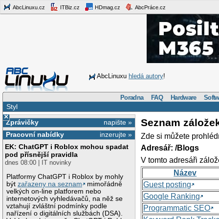
AbcLinuxu.cz
ITBiz.cz
HDmag.cz
AbcPráce.cz
AbcLinuxu
hledá autory
!
Poradna
FAQ
Hardware
Softw
Styl
×
Seznam zálože
Zprávičky
napište »
Pracovní nabídky
inzerujte »
Zde si můžete prohléd
EK: ChatGPT i Roblox mohou spadat
Adresář: /Blogs
pod přísnější pravidla
V tomto adresáři zálož
dnes 08:00 | IT novinky
Název
Platformy ChatGPT i Roblox by mohly
být
zařazeny na seznam
mimořádně
Guest posting
velkých on-line platforem nebo
Google Ranking
internetových vyhledávačů, na něž se
vztahují zvláštní podmínky podle
Programmatic SEO
nařízení o digitálních službách (DSA).