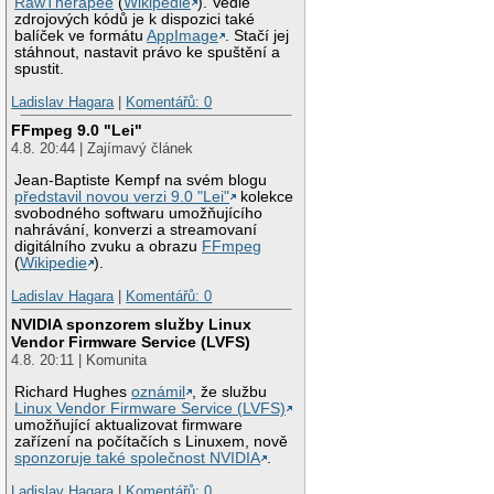
RawTherapee
(
Wikipedie
). Vedle
zdrojových kódů je k dispozici také
balíček ve formátu
AppImage
. Stačí jej
stáhnout, nastavit právo ke spuštění a
spustit.
Ladislav Hagara
|
Komentářů: 0
FFmpeg 9.0 "Lei"
4.8. 20:44 | Zajímavý článek
Jean-Baptiste Kempf na svém blogu
představil novou verzi 9.0 "Lei"
kolekce
svobodného softwaru umožňujícího
nahrávání, konverzi a streamovaní
digitálního zvuku a obrazu
FFmpeg
(
Wikipedie
).
Ladislav Hagara
|
Komentářů: 0
NVIDIA sponzorem služby Linux
Vendor Firmware Service (LVFS)
4.8. 20:11 | Komunita
Richard Hughes
oznámil
, že službu
Linux Vendor Firmware Service (LVFS)
umožňující aktualizovat firmware
zařízení na počítačích s Linuxem, nově
sponzoruje také společnost NVIDIA
.
Ladislav Hagara
|
Komentářů: 0