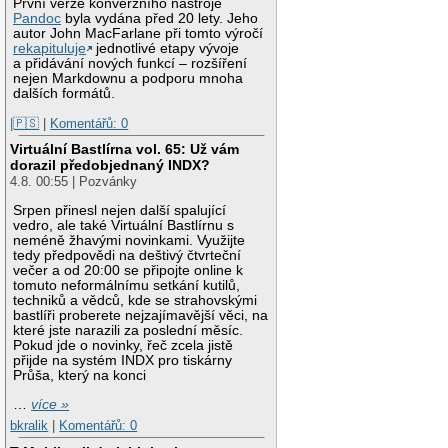
První verze konverzního nástroje
Pandoc
byla vydána před 20 lety. Jeho
autor John MacFarlane při tomto výročí
rekapituluje
jednotlivé etapy vývoje
a přidávání nových funkcí – rozšíření
nejen Markdownu a podporu mnoha
dalších formátů.
|🇵🇸
|
Komentářů: 0
Virtuální Bastlírna vol. 65: Už vám
dorazil předobjednaný INDX?
4.8. 00:55 | Pozvánky
Srpen přinesl nejen další spalující
vedro, ale také Virtuální Bastlírnu s
neméně žhavými novinkami. Využijte
tedy předpovědi na deštivý čtvrteční
večer a od 20:00 se připojte online k
tomuto neformálnímu setkání kutilů,
techniků a vědců, kde se strahovskými
bastlíři proberete nejzajímavější věci, na
které jste narazili za poslední měsíc.
Pokud jde o novinky, řeč zcela jistě
přijde na systém INDX pro tiskárny
Průša, který na konci
…
více »
bkralik
|
Komentářů: 0