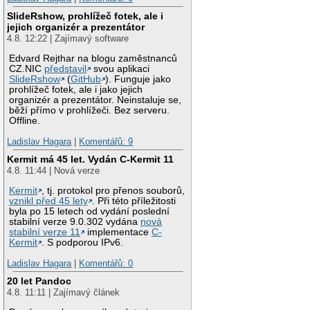
SlideRshow, prohlížeč fotek, ale i
jejich organizér a prezentátor
4.8. 12:22 | Zajímavý software
Edvard Rejthar na blogu zaměstnanců
CZ.NIC
představil
svou aplikaci
SlideRshow
(
GitHub
). Funguje jako
prohlížeč fotek, ale i jako jejich
organizér a prezentátor. Neinstaluje se,
běží přímo v prohlížeči. Bez serveru.
Offline.
Ladislav Hagara
|
Komentářů: 9
Kermit má 45 let. Vydán C-Kermit 11
4.8. 11:44 | Nová verze
Kermit
, tj. protokol pro přenos souborů,
vznikl před 45 lety
. Při této příležitosti
byla po 15 letech od vydání poslední
stabilní verze 9.0.302 vydána
nová
stabilní verze 11
implementace
C-
Kermit
. S podporou IPv6.
Ladislav Hagara
|
Komentářů: 0
20 let Pandoc
4.8. 11:11 | Zajímavý článek