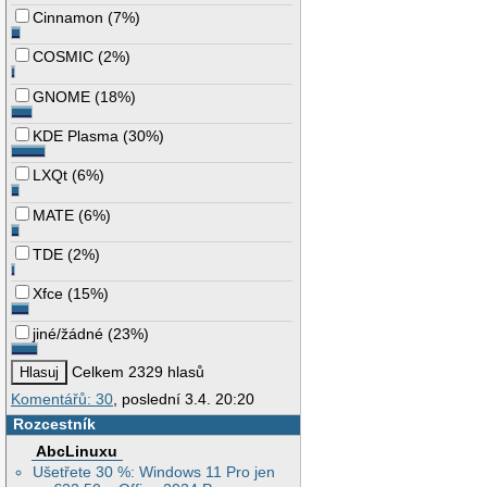
Cinnamon
(
7%
)
COSMIC
(
2%
)
GNOME
(
18%
)
KDE Plasma
(
30%
)
LXQt
(
6%
)
MATE
(
6%
)
TDE
(
2%
)
Xfce
(
15%
)
jiné/žádné
(
23%
)
Celkem 2329 hlasů
Komentářů: 30
, poslední 3.4. 20:20
Rozcestník
AbcLinuxu
Ušetřete 30 %: Windows 11 Pro jen