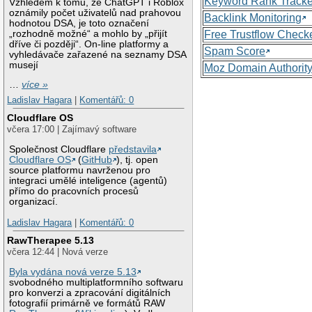
Keyword Rank Tracke
Vzhledem k tomu, že ChatGPT i Roblox
oznámily počet uživatelů nad prahovou
Backlink Monitoring
hodnotou DSA, je toto označení
„rozhodně možné“ a mohlo by „přijít
Free Trustflow Check
dříve či později“. On-line platformy a
Spam Score
vyhledávače zařazené na seznamy DSA
musejí
Moz Domain Authorit
…
více »
Ladislav Hagara
|
Komentářů: 0
Cloudflare OS
včera 17:00 | Zajímavý software
Společnost Cloudflare
představila
Cloudflare OS
(
GitHub
), tj. open
source platformu navrženou pro
integraci umělé inteligence (agentů)
přímo do pracovních procesů
organizací.
Ladislav Hagara
|
Komentářů: 0
RawTherapee 5.13
včera 12:44 | Nová verze
Byla vydána nová verze 5.13
svobodného multiplatformního softwaru
pro konverzi a zpracování digitálních
fotografií primárně ve formátů RAW