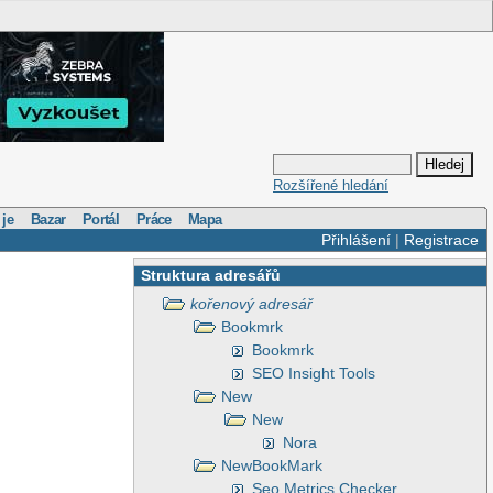
Rozšířené hledání
 je
Bazar
Portál
Práce
Mapa
Přihlášení
|
Registrace
Struktura adresářů
kořenový adresář
Bookmrk
Bookmrk
SEO Insight Tools
New
New
Nora
NewBookMark
Seo Metrics Checker