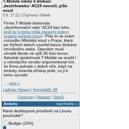
T-Mobile nikdo k blokaci
‚dezinfowebu‘ AC24 nenutil, píše
soud
3.8. 17:22 | Zajímavý článek
Firma T-Mobile blokovala
„dezinformační web“ AC24 bez toho,
aniž by k tomu měla závazný pokyn
orgánů veřejné moci
. Píše to ve svém
rozsudku Městský soud v Praze, který
po čtyřech letech uzavřel kauzu blokace
zmíněného webu. Operátor musí
uhradit škodu ve výši 35 tisíc korun.
Advokát společnosti T-Mobile se snažil i
u odvolacího senátu argumentovat tím,
že firma jednala v dobré víře, když na
stránky omezila přístup poté, co ji k
tomu vyzvalo
…
více »
Ladislav Hagara
|
Komentářů: 68
Centrum
|
Napsat
|
Starší
Anketa
navrhněte »
Které desktopové prostředí na Linuxu
používáte?
Budgie
(
10%
)