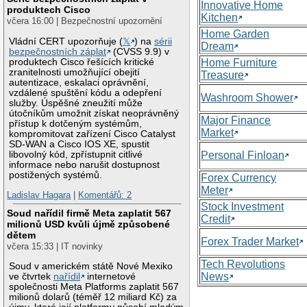
Innovative Home
produktech Cisco
Kitchen
včera 16:00 | Bezpečnostní upozornění
Home Garden
Vládní CERT upozorňuje (
𝕏
) na
sérii
Dream
bezpečnostních záplat
(CVSS 9.9) v
produktech Cisco řešících kritické
Home Furniture
zranitelnosti umožňující obejití
Treasure
autentizace, eskalaci oprávnění,
vzdálené spuštění kódu a odepření
Washroom Shower
služby. Úspěšné zneužití může
útočníkům umožnit získat neoprávněný
Major Finance
přístup k dotčeným systémům,
Market
kompromitovat zařízení Cisco Catalyst
SD-WAN a Cisco IOS XE, spustit
libovolný kód, zpřístupnit citlivé
Personal Finloan
informace nebo narušit dostupnost
postižených systémů.
Forex Currency
Meter
Ladislav Hagara
|
Komentářů: 2
Stock Investment
Soud nařídil firmě Meta zaplatit 567
Credit
milionů USD kvůli újmě způsobené
dětem
Forex Trader Market
včera 15:33 | IT novinky
Tech Revolutions
Soud v americkém státě Nové Mexiko
News
ve čtvrtek
nařídil
internetové
společnosti Meta Platforms zaplatit 567
milionů dolarů (téměř 12 miliard Kč) za