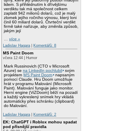
újmy, které její platformy působí mladým
lidem. S přihlédnutím k dřívějšímu
verdiktu tak má společnost celkem
zaplatit 942 milionů dolarů, což je malý
zlomek jejího ročního výnosu, který loni
činil 60 miliard dolarů. Čtvrteční verdikt
firmě také nařizuje, aby změnila způsob,
jakým její
…
více »
Ladislav Hagara
|
Komentářů: 8
MS Paint Doom
včera 12:44 | Humor
Mark Russinovich (CTO v Microsoft
Azure) se
na LinkedIn pochlubil
svým
projektem
MS Paint Doom
napsaným
pomocí Claude. Hru Doom umožňuje
hrát v programu Malování (Microsoft
Paint). Malování funguje jako monitor.
Herní engine (ViZDoom) běží na pozadí
a každý vykreslený snímek hry vkládá
automaticky přes schránku (clipboard)
do Malování.
Ladislav Hagara
|
Komentářů: 2
EK: ChatGPT i Roblox mohou spadat
pod přísnější pravidla