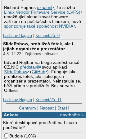
Richard Hughes
oznámil
, že službu
Linux Vendor Firmware Service (LVFS)
umožňující aktualizovat firmware
zařízení na počítačích s Linuxem, nově
sponzoruje také společnost NVIDIA
.
Ladislav Hagara
|
Komentářů: 0
SlideRshow, prohlížeč fotek, ale i
jejich organizér a prezentátor
4.8. 12:22 | Zajímavý software
Edvard Rejthar na blogu zaměstnanců
CZ.NIC
představil
svou aplikaci
SlideRshow
(
GitHub
). Funguje jako
prohlížeč fotek, ale i jako jejich
organizér a prezentátor. Neinstaluje se,
běží přímo v prohlížeči. Bez serveru.
Offline.
Ladislav Hagara
|
Komentářů: 11
Centrum
|
Napsat
|
Starší
Anketa
navrhněte »
Které desktopové prostředí na Linuxu
používáte?
Budgie
(
10%
)