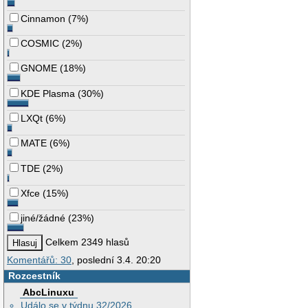
Cinnamon
(
7%
)
COSMIC
(
2%
)
GNOME
(
18%
)
KDE Plasma
(
30%
)
LXQt
(
6%
)
MATE
(
6%
)
TDE
(
2%
)
Xfce
(
15%
)
jiné/žádné
(
23%
)
Celkem 2349 hlasů
Komentářů: 30
, poslední 3.4. 20:20
Rozcestník
AbcLinuxu
Událo se v týdnu 32/2026