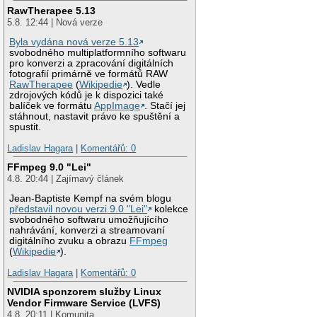
RawTherapee 5.13
5.8. 12:44 | Nová verze
Byla vydána nová verze 5.13
svobodného multiplatformního softwaru
pro konverzi a zpracování digitálních
fotografií primárně ve formátů RAW
RawTherapee
(
Wikipedie
). Vedle
zdrojových kódů je k dispozici také
balíček ve formátu
AppImage
. Stačí jej
stáhnout, nastavit právo ke spuštění a
spustit.
Ladislav Hagara
|
Komentářů: 0
FFmpeg 9.0 "Lei"
4.8. 20:44 | Zajímavý článek
Jean-Baptiste Kempf na svém blogu
představil novou verzi 9.0 "Lei"
kolekce
svobodného softwaru umožňujícího
nahrávání, konverzi a streamovaní
digitálního zvuku a obrazu
FFmpeg
(
Wikipedie
).
Ladislav Hagara
|
Komentářů: 0
NVIDIA sponzorem služby Linux
Vendor Firmware Service (LVFS)
4.8. 20:11 | Komunita