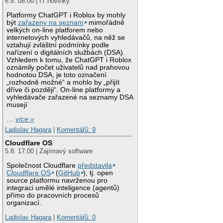
6.8. 08:00 | IT novinky
Platformy ChatGPT i Roblox by mohly
být
zařazeny na seznam
mimořádně
velkých on-line platforem nebo
internetových vyhledávačů, na něž se
vztahují zvláštní podmínky podle
nařízení o digitálních službách (DSA).
Vzhledem k tomu, že ChatGPT i Roblox
oznámily počet uživatelů nad prahovou
hodnotou DSA, je toto označení
„rozhodně možné“ a mohlo by „přijít
dříve či později“. On-line platformy a
vyhledávače zařazené na seznamy DSA
musejí
…
více »
Ladislav Hagara
|
Komentářů: 9
Cloudflare OS
5.8. 17:00 | Zajímavý software
Společnost Cloudflare
představila
Cloudflare OS
(
GitHub
), tj. open
source platformu navrženou pro
integraci umělé inteligence (agentů)
přímo do pracovních procesů
organizací.
Ladislav Hagara
|
Komentářů: 0