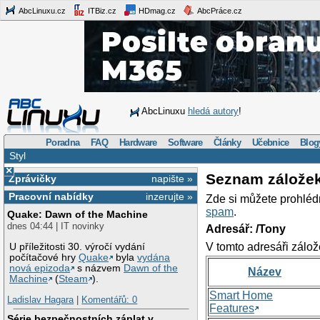
AbcLinuxu.cz
ITBiz.cz
HDmag.cz
AbcPráce.cz
AbcLinuxu
hledá autory
!
Poradna
FAQ
Hardware
Software
Články
Učebnice
Blog
Styl
×
Seznam zálože
Zprávičky
napište »
Pracovní nabídky
inzerujte »
Zde si můžete prohléd
spam
.
Quake: Dawn of the Machine
dnes 04:44 | IT novinky
Adresář: /Tony
V tomto adresáři zálož
U příležitosti 30. výročí vydání
počítačové hry
Quake
byla
vydána
nová epizoda
s názvem
Dawn of the
Název
Machine
(
Steam
).
Smart Home
Ladislav Hagara
|
Komentářů: 0
Features
Série bezpečnostních záplat v