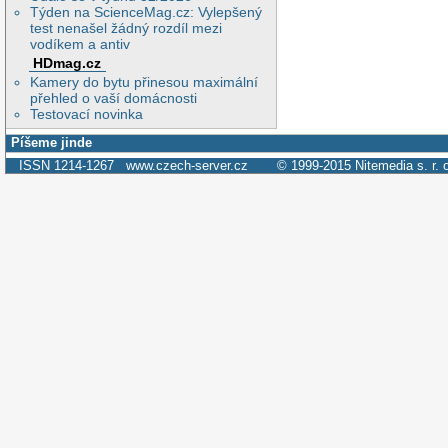
Týden na ScienceMag.cz: Vylepšený
test nenašel žádný rozdíl mezi
vodíkem a antiv
HDmag.cz
Kamery do bytu přinesou maximální
přehled o vaší domácnosti
Testovací novinka
Píšeme jinde
ISSN 1214-1267
www.czech-server.cz
© 1999-2015
Nitemedia s. r. 