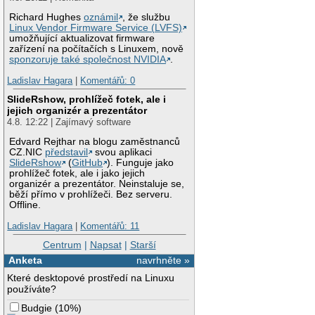
Richard Hughes
oznámil
, že službu
Linux Vendor Firmware Service (LVFS)
umožňující aktualizovat firmware
zařízení na počítačích s Linuxem, nově
sponzoruje také společnost NVIDIA
.
Ladislav Hagara
|
Komentářů: 0
SlideRshow, prohlížeč fotek, ale i
jejich organizér a prezentátor
4.8. 12:22 | Zajímavý software
Edvard Rejthar na blogu zaměstnanců
CZ.NIC
představil
svou aplikaci
SlideRshow
(
GitHub
). Funguje jako
prohlížeč fotek, ale i jako jejich
organizér a prezentátor. Neinstaluje se,
běží přímo v prohlížeči. Bez serveru.
Offline.
Ladislav Hagara
|
Komentářů: 11
Centrum
|
Napsat
|
Starší
Anketa
navrhněte »
Které desktopové prostředí na Linuxu
používáte?
Budgie
(
10%
)