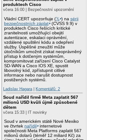
produktech Cisco
včera 16:00 | Bezpečnostní upozornění
Vládní CERT upozorňuje (
𝕏
) na
sérii
bezpečnostních záplat
(CVSS 9.9) v
produktech Cisco řešících kritické
zranitelnosti umožňující obejití
autentizace, eskalaci oprávnění,
vzdálené spuštění kódu a odepření
služby. Úspěšné zneužití může
útočníkům umožnit získat neoprávněný
přístup k dotčeným systémům,
kompromitovat zařízení Cisco Catalyst
SD-WAN a Cisco IOS XE, spustit
libovolný kód, zpřístupnit citlivé
informace nebo narušit dostupnost
postižených systémů.
Ladislav Hagara
|
Komentářů: 2
Soud nařídil firmě Meta zaplatit 567
milionů USD kvůli újmě způsobené
dětem
včera 15:33 | IT novinky
Soud v americkém státě Nové Mexiko
ve čtvrtek
nařídil
internetové
společnosti Meta Platforms zaplatit 567
milionů dolarů (téměř 12 miliard Kč) za