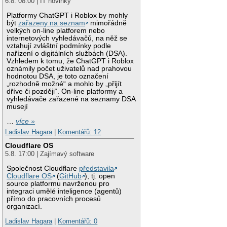
6.8. 08:00 | IT novinky
Platformy ChatGPT i Roblox by mohly
být
zařazeny na seznam
mimořádně
velkých on-line platforem nebo
internetových vyhledávačů, na něž se
vztahují zvláštní podmínky podle
nařízení o digitálních službách (DSA).
Vzhledem k tomu, že ChatGPT i Roblox
oznámily počet uživatelů nad prahovou
hodnotou DSA, je toto označení
„rozhodně možné“ a mohlo by „přijít
dříve či později“. On-line platformy a
vyhledávače zařazené na seznamy DSA
musejí
…
více »
Ladislav Hagara
|
Komentářů: 12
Cloudflare OS
5.8. 17:00 | Zajímavý software
Společnost Cloudflare
představila
Cloudflare OS
(
GitHub
), tj. open
source platformu navrženou pro
integraci umělé inteligence (agentů)
přímo do pracovních procesů
organizací.
Ladislav Hagara
|
Komentářů: 0