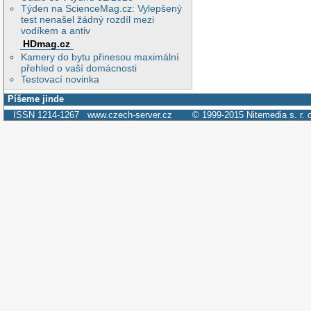
Týden na ScienceMag.cz: Vylepšený
test nenašel žádný rozdíl mezi
vodíkem a antiv
HDmag.cz
Kamery do bytu přinesou maximální
přehled o vaší domácnosti
Testovací novinka
Píšeme jinde
ISSN 1214-1267
www.czech-server.cz
© 1999-2015
Nitemedia s. r. 