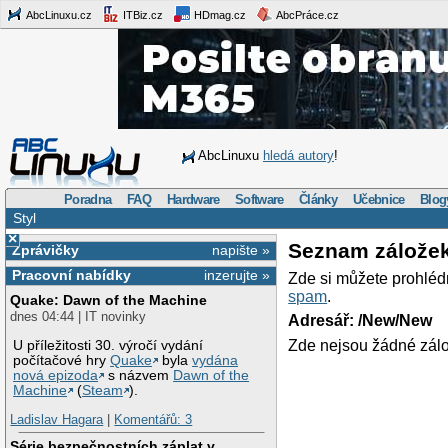
AbcLinuxu.cz
ITBiz.cz
HDmag.cz
AbcPráce.cz
AbcLinuxu
hledá autory
!
Poradna
FAQ
Hardware
Software
Články
Učebnice
Blog
Styl
×
Seznam zálože
Zprávičky
napište »
Pracovní nabídky
inzerujte »
Zde si můžete prohléd
spam
.
Quake: Dawn of the Machine
dnes 04:44 | IT novinky
Adresář: /New/New
Zde nejsou žádné zálo
U příležitosti 30. výročí vydání
počítačové hry
Quake
byla
vydána
nová epizoda
s názvem
Dawn of the
Machine
(
Steam
).
Ladislav Hagara
|
Komentářů: 3
Série bezpečnostních záplat v