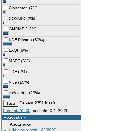
Cinnamon
(
7%
)
COSMIC
(
2%
)
GNOME
(
18%
)
KDE Plasma
(
30%
)
LXQt
(
6%
)
MATE
(
6%
)
TDE
(
2%
)
Xfce
(
15%
)
jiné/žádné
(
23%
)
Celkem 2351 hlasů
Komentářů: 30
, poslední 3.4. 20:20
Rozcestník
AbcLinuxu
Událo se v týdnu 32/2026