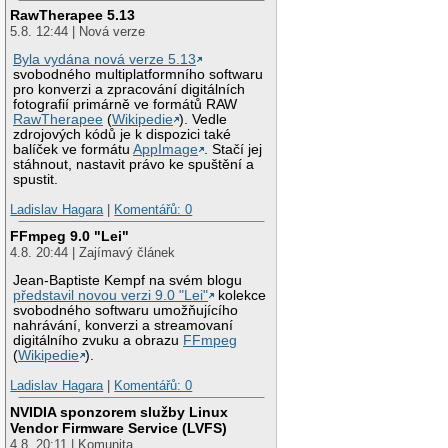
RawTherapee 5.13
5.8. 12:44 | Nová verze
Byla vydána nová verze 5.13
svobodného multiplatformního softwaru
pro konverzi a zpracování digitálních
fotografií primárně ve formátů RAW
RawTherapee
(
Wikipedie
). Vedle
zdrojových kódů je k dispozici také
balíček ve formátu
AppImage
. Stačí jej
stáhnout, nastavit právo ke spuštění a
spustit.
Ladislav Hagara
|
Komentářů: 0
FFmpeg 9.0 "Lei"
4.8. 20:44 | Zajímavý článek
Jean-Baptiste Kempf na svém blogu
představil novou verzi 9.0 "Lei"
kolekce
svobodného softwaru umožňujícího
nahrávání, konverzi a streamovaní
digitálního zvuku a obrazu
FFmpeg
(
Wikipedie
).
Ladislav Hagara
|
Komentářů: 0
NVIDIA sponzorem služby Linux
Vendor Firmware Service (LVFS)
4.8. 20:11 | Komunita