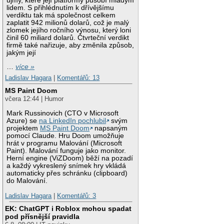
újmy, které její platformy působí mladým
lidem. S přihlédnutím k dřívějšímu
verdiktu tak má společnost celkem
zaplatit 942 milionů dolarů, což je malý
zlomek jejího ročního výnosu, který loni
činil 60 miliard dolarů. Čtvrteční verdikt
firmě také nařizuje, aby změnila způsob,
jakým její
…
více »
Ladislav Hagara
|
Komentářů: 13
MS Paint Doom
včera 12:44 | Humor
Mark Russinovich (CTO v Microsoft
Azure) se
na LinkedIn pochlubil
svým
projektem
MS Paint Doom
napsaným
pomocí Claude. Hru Doom umožňuje
hrát v programu Malování (Microsoft
Paint). Malování funguje jako monitor.
Herní engine (ViZDoom) běží na pozadí
a každý vykreslený snímek hry vkládá
automaticky přes schránku (clipboard)
do Malování.
Ladislav Hagara
|
Komentářů: 3
EK: ChatGPT i Roblox mohou spadat
pod přísnější pravidla