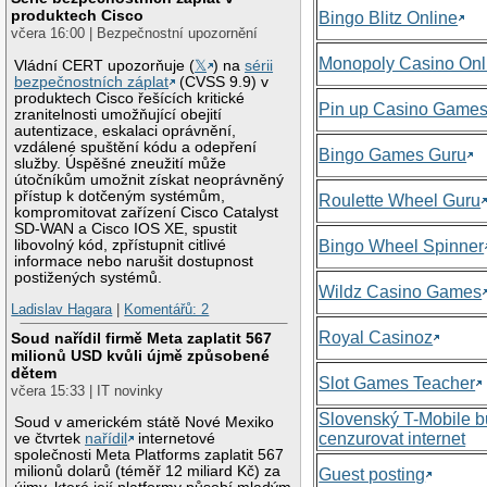
produktech Cisco
Bingo Blitz Online
včera 16:00 | Bezpečnostní upozornění
Monopoly Casino Onl
Vládní CERT upozorňuje (
𝕏
) na
sérii
bezpečnostních záplat
(CVSS 9.9) v
produktech Cisco řešících kritické
Pin up Casino Game
zranitelnosti umožňující obejití
autentizace, eskalaci oprávnění,
vzdálené spuštění kódu a odepření
Bingo Games Guru
služby. Úspěšné zneužití může
útočníkům umožnit získat neoprávněný
přístup k dotčeným systémům,
Roulette Wheel Guru
kompromitovat zařízení Cisco Catalyst
SD-WAN a Cisco IOS XE, spustit
libovolný kód, zpřístupnit citlivé
Bingo Wheel Spinner
informace nebo narušit dostupnost
postižených systémů.
Wildz Casino Games
Ladislav Hagara
|
Komentářů: 2
Royal Casinoz
Soud nařídil firmě Meta zaplatit 567
milionů USD kvůli újmě způsobené
dětem
Slot Games Teacher
včera 15:33 | IT novinky
Slovenský T-Mobile 
Soud v americkém státě Nové Mexiko
cenzurovat internet
ve čtvrtek
nařídil
internetové
společnosti Meta Platforms zaplatit 567
milionů dolarů (téměř 12 miliard Kč) za
Guest posting