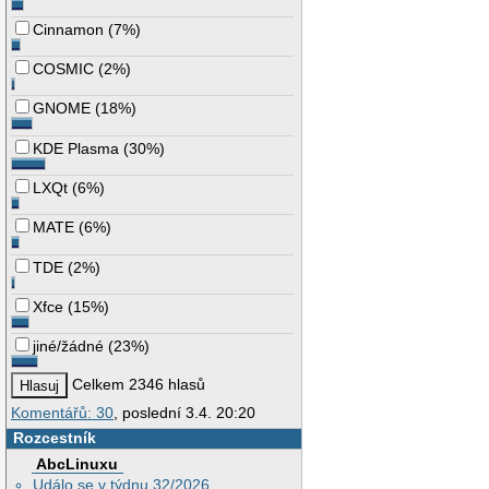
Cinnamon
(
7%
)
COSMIC
(
2%
)
GNOME
(
18%
)
KDE Plasma
(
30%
)
LXQt
(
6%
)
MATE
(
6%
)
TDE
(
2%
)
Xfce
(
15%
)
jiné/žádné
(
23%
)
Celkem 2346 hlasů
Komentářů: 30
, poslední 3.4. 20:20
Rozcestník
AbcLinuxu
Událo se v týdnu 32/2026