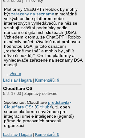
6.8. 08:00 | IT novinky
Platformy ChatGPT i Roblox by mohly
být
zařazeny na seznam
mimořádně
velkých on-line platforem nebo
internetových vyhledávačů, na něž se
vztahují zvláštní podmínky podle
nařízení o digitálních službách (DSA).
Vzhledem k tomu, že ChatGPT i Roblox
oznámily počet uživatelů nad prahovou
hodnotou DSA, je toto označení
„rozhodně možné“ a mohlo by „přijít
dříve či později“. On-line platformy a
vyhledávače zařazené na seznamy DSA
musejí
…
více »
Ladislav Hagara
|
Komentářů: 9
Cloudflare OS
5.8. 17:00 | Zajímavý software
Společnost Cloudflare
představila
Cloudflare OS
(
GitHub
), tj. open
source platformu navrženou pro
integraci umělé inteligence (agentů)
přímo do pracovních procesů
organizací.
Ladislav Hagara
|
Komentářů: 0