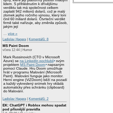
újmy, které její platformy působí mladým
lidem. S přihlédnutím k dřívějšímu
verdiktu tak má společnost celkem
zaplatit 942 milionů dolarů, což je malý
zlomek jejího ročního výnosu, který loni
činil 60 miliard dolarů. Čtvrteční verdikt
firmě také nařizuje, aby změnila způsob,
jakým její
…
více »
Ladislav Hagara
|
Komentářů: 8
MS Paint Doom
včera 12:44 | Humor
Mark Russinovich (CTO v Microsoft
Azure) se
na LinkedIn pochlubil
svým
projektem
MS Paint Doom
napsaným
pomocí Claude. Hru Doom umožňuje
hrát v programu Malování (Microsoft
Paint). Malování funguje jako monitor.
Herní engine (ViZDoom) běží na pozadí
a každý vykreslený snímek hry vkládá
automaticky přes schránku (clipboard)
do Malování.
Ladislav Hagara
|
Komentářů: 2
EK: ChatGPT i Roblox mohou spadat
pod přísnější pravidla