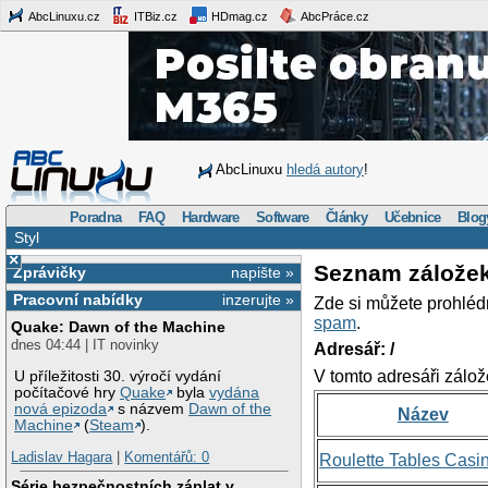
AbcLinuxu.cz
ITBiz.cz
HDmag.cz
AbcPráce.cz
AbcLinuxu
hledá autory
!
Poradna
FAQ
Hardware
Software
Články
Učebnice
Blog
Styl
×
Seznam zálože
Zprávičky
napište »
Pracovní nabídky
inzerujte »
Zde si můžete prohléd
spam
.
Quake: Dawn of the Machine
dnes 04:44 | IT novinky
Adresář: /
V tomto adresáři zálož
U příležitosti 30. výročí vydání
počítačové hry
Quake
byla
vydána
nová epizoda
s názvem
Dawn of the
Název
Machine
(
Steam
).
Ladislav Hagara
|
Komentářů: 0
Roulette Tables Casi
Série bezpečnostních záplat v