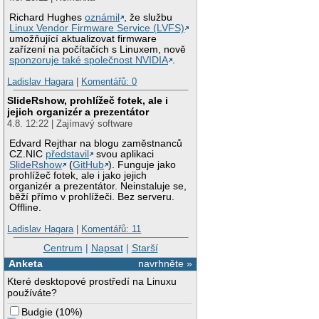
Richard Hughes
oznámil
, že službu
Linux Vendor Firmware Service (LVFS)
umožňující aktualizovat firmware
zařízení na počítačích s Linuxem, nově
sponzoruje také společnost NVIDIA
.
Ladislav Hagara
|
Komentářů: 0
SlideRshow, prohlížeč fotek, ale i
jejich organizér a prezentátor
4.8. 12:22 | Zajímavý software
Edvard Rejthar na blogu zaměstnanců
CZ.NIC
představil
svou aplikaci
SlideRshow
(
GitHub
). Funguje jako
prohlížeč fotek, ale i jako jejich
organizér a prezentátor. Neinstaluje se,
běží přímo v prohlížeči. Bez serveru.
Offline.
Ladislav Hagara
|
Komentářů: 11
Centrum
|
Napsat
|
Starší
Anketa
navrhněte »
Které desktopové prostředí na Linuxu
používáte?
Budgie
(
10%
)