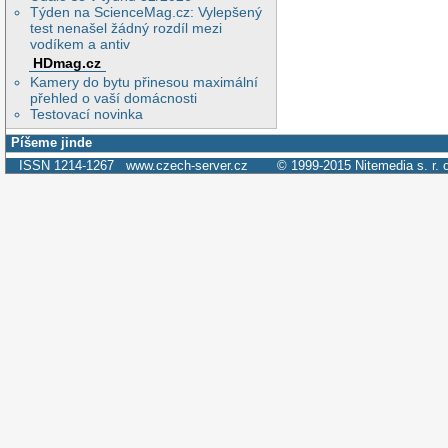
Týden na ScienceMag.cz: Vylepšený
test nenašel žádný rozdíl mezi
vodíkem a antiv
HDmag.cz
Kamery do bytu přinesou maximální
přehled o vaší domácnosti
Testovací novinka
Píšeme jinde
ISSN 1214-1267
www.czech-server.cz
© 1999-2015
Nitemedia s. r. 