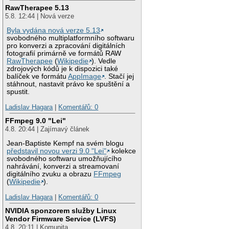
RawTherapee 5.13
5.8. 12:44 | Nová verze
Byla vydána nová verze 5.13
svobodného multiplatformního softwaru
pro konverzi a zpracování digitálních
fotografií primárně ve formátů RAW
RawTherapee
(
Wikipedie
). Vedle
zdrojových kódů je k dispozici také
balíček ve formátu
AppImage
. Stačí jej
stáhnout, nastavit právo ke spuštění a
spustit.
Ladislav Hagara
|
Komentářů: 0
FFmpeg 9.0 "Lei"
4.8. 20:44 | Zajímavý článek
Jean-Baptiste Kempf na svém blogu
představil novou verzi 9.0 "Lei"
kolekce
svobodného softwaru umožňujícího
nahrávání, konverzi a streamovaní
digitálního zvuku a obrazu
FFmpeg
(
Wikipedie
).
Ladislav Hagara
|
Komentářů: 0
NVIDIA sponzorem služby Linux
Vendor Firmware Service (LVFS)
4.8. 20:11 | Komunita