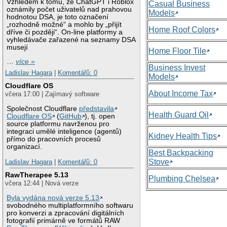
Vzhledem k tomu, že ChatGPT i Roblox
Casual Business
oznámily počet uživatelů nad prahovou
Models
hodnotou DSA, je toto označení
„rozhodně možné“ a mohlo by „přijít
Home Roof Colors
dříve či později“. On-line platformy a
vyhledávače zařazené na seznamy DSA
musejí
Home Floor Tile
…
více »
Business Invest
Ladislav Hagara
|
Komentářů: 0
Models
Cloudflare OS
About Income Tax
včera 17:00 | Zajímavý software
Společnost Cloudflare
představila
Health Guard Oil
Cloudflare OS
(
GitHub
), tj. open
source platformu navrženou pro
integraci umělé inteligence (agentů)
Kidney Health Tips
přímo do pracovních procesů
organizací.
Best Backpacking
Stove
Ladislav Hagara
|
Komentářů: 0
RawTherapee 5.13
Plumbing Chelsea
včera 12:44 | Nová verze
Byla vydána nová verze 5.13
svobodného multiplatformního softwaru
pro konverzi a zpracování digitálních
fotografií primárně ve formátů RAW