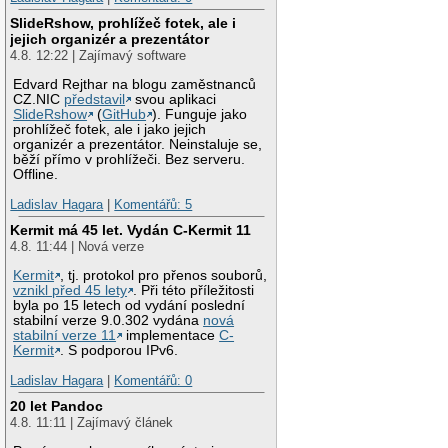
SlideRshow, prohlížeč fotek, ale i
jejich organizér a prezentátor
4.8. 12:22 | Zajímavý software
Edvard Rejthar na blogu zaměstnanců
CZ.NIC
představil
svou aplikaci
SlideRshow
(
GitHub
). Funguje jako
prohlížeč fotek, ale i jako jejich
organizér a prezentátor. Neinstaluje se,
běží přímo v prohlížeči. Bez serveru.
Offline.
Ladislav Hagara
|
Komentářů: 5
Kermit má 45 let. Vydán C-Kermit 11
4.8. 11:44 | Nová verze
Kermit
, tj. protokol pro přenos souborů,
vznikl před 45 lety
. Při této příležitosti
byla po 15 letech od vydání poslední
stabilní verze 9.0.302 vydána
nová
stabilní verze 11
implementace
C-
Kermit
. S podporou IPv6.
Ladislav Hagara
|
Komentářů: 0
20 let Pandoc
4.8. 11:11 | Zajímavý článek