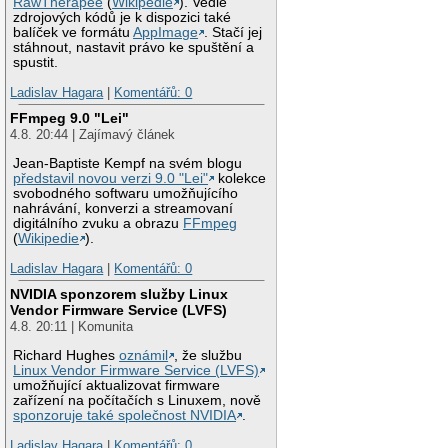
RawTherapee
(
Wikipedie
). Vedle
zdrojových kódů je k dispozici také
balíček ve formátu
AppImage
. Stačí jej
stáhnout, nastavit právo ke spuštění a
spustit.
Ladislav Hagara
|
Komentářů: 0
FFmpeg 9.0 "Lei"
4.8. 20:44 | Zajímavý článek
Jean-Baptiste Kempf na svém blogu
představil novou verzi 9.0 "Lei"
kolekce
svobodného softwaru umožňujícího
nahrávání, konverzi a streamovaní
digitálního zvuku a obrazu
FFmpeg
(
Wikipedie
).
Ladislav Hagara
|
Komentářů: 0
NVIDIA sponzorem služby Linux
Vendor Firmware Service (LVFS)
4.8. 20:11 | Komunita
Richard Hughes
oznámil
, že službu
Linux Vendor Firmware Service (LVFS)
umožňující aktualizovat firmware
zařízení na počítačích s Linuxem, nově
sponzoruje také společnost NVIDIA
.
Ladislav Hagara
|
Komentářů: 0