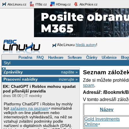
AbcLinuxu.cz
ITBiz.cz
HDmag.cz
AbcPráce.cz
AbcLinuxu
hledá autory
!
Poradna
FAQ
Hardware
Software
Články
Učebnice
Blog
Styl
×
Seznam zálože
Zprávičky
napište »
Pracovní nabídky
inzerujte »
Zde si můžete prohléd
spam
.
EK: ChatGPT i Roblox mohou spadat
pod přísnější pravidla
Adresář: /Bookmrk/
dnes 08:00 | IT novinky
V tomto adresáři zálož
Platformy ChatGPT i Roblox by mohly
být
zařazeny na seznam
mimořádně
Název
velkých on-line platforem nebo
internetových vyhledávačů, na něž se
Gold Investments
vztahují zvláštní podmínky podle
Online
nařízení o digitálních službách (DSA).