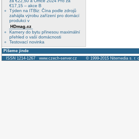
za €22,50 a Office 2024 Pro za
€17,15 – akce B
Týden na ITBiz: Čína podle zdrojů
zahájila výrobu zařízení pro domácí
produkci v
HDmag.cz
Kamery do bytu přinesou maximální
přehled o vaší domácnosti
Testovací novinka
Píšeme jinde
ISSN 1214-1267
www.czech-server.cz
© 1999-2015
Nitemedia s. r. 