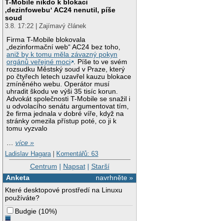
T-Mobile nikdo k blokaci
‚dezinfowebu‘ AC24 nenutil, píše
soud
3.8. 17:22 | Zajímavý článek
Firma T-Mobile blokovala
„dezinformační web“ AC24 bez toho,
aniž by k tomu měla závazný pokyn
orgánů veřejné moci
. Píše to ve svém
rozsudku Městský soud v Praze, který
po čtyřech letech uzavřel kauzu blokace
zmíněného webu. Operátor musí
uhradit škodu ve výši 35 tisíc korun.
Advokát společnosti T-Mobile se snažil i
u odvolacího senátu argumentovat tím,
že firma jednala v dobré víře, když na
stránky omezila přístup poté, co ji k
tomu vyzvalo
…
více »
Ladislav Hagara
|
Komentářů: 63
Centrum
|
Napsat
|
Starší
Anketa
navrhněte »
Které desktopové prostředí na Linuxu
používáte?
Budgie
(
10%
)