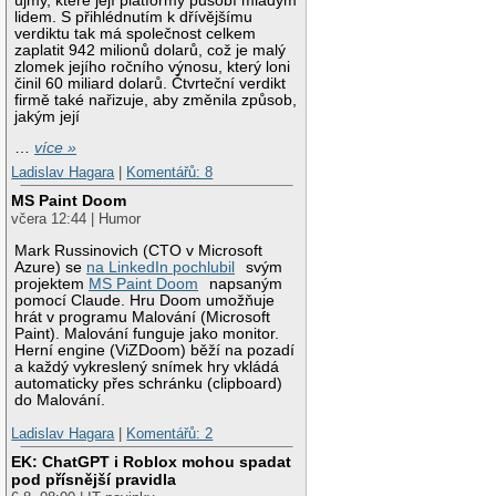
újmy, které její platformy působí mladým
lidem. S přihlédnutím k dřívějšímu
verdiktu tak má společnost celkem
zaplatit 942 milionů dolarů, což je malý
zlomek jejího ročního výnosu, který loni
činil 60 miliard dolarů. Čtvrteční verdikt
firmě také nařizuje, aby změnila způsob,
jakým její
…
více »
Ladislav Hagara
|
Komentářů: 8
MS Paint Doom
včera 12:44 | Humor
Mark Russinovich (CTO v Microsoft
Azure) se
na LinkedIn pochlubil
svým
projektem
MS Paint Doom
napsaným
pomocí Claude. Hru Doom umožňuje
hrát v programu Malování (Microsoft
Paint). Malování funguje jako monitor.
Herní engine (ViZDoom) běží na pozadí
a každý vykreslený snímek hry vkládá
automaticky přes schránku (clipboard)
do Malování.
Ladislav Hagara
|
Komentářů: 2
EK: ChatGPT i Roblox mohou spadat
pod přísnější pravidla