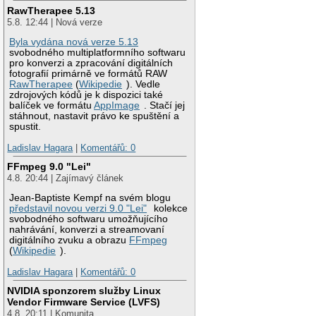
RawTherapee 5.13
5.8. 12:44 | Nová verze
Byla vydána nová verze 5.13
svobodného multiplatformního softwaru
pro konverzi a zpracování digitálních
fotografií primárně ve formátů RAW
RawTherapee
(
Wikipedie
). Vedle
zdrojových kódů je k dispozici také
balíček ve formátu
AppImage
. Stačí jej
stáhnout, nastavit právo ke spuštění a
spustit.
Ladislav Hagara
|
Komentářů: 0
FFmpeg 9.0 "Lei"
4.8. 20:44 | Zajímavý článek
Jean-Baptiste Kempf na svém blogu
představil novou verzi 9.0 "Lei"
kolekce
svobodného softwaru umožňujícího
nahrávání, konverzi a streamovaní
digitálního zvuku a obrazu
FFmpeg
(
Wikipedie
).
Ladislav Hagara
|
Komentářů: 0
NVIDIA sponzorem služby Linux
Vendor Firmware Service (LVFS)
4.8. 20:11 | Komunita