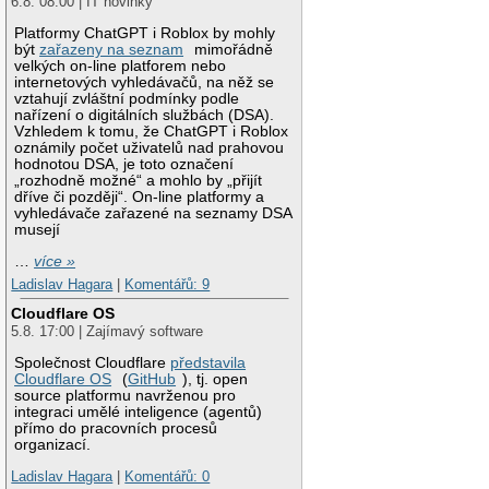
6.8. 08:00 | IT novinky
Platformy ChatGPT i Roblox by mohly
být
zařazeny na seznam
mimořádně
velkých on-line platforem nebo
internetových vyhledávačů, na něž se
vztahují zvláštní podmínky podle
nařízení o digitálních službách (DSA).
Vzhledem k tomu, že ChatGPT i Roblox
oznámily počet uživatelů nad prahovou
hodnotou DSA, je toto označení
„rozhodně možné“ a mohlo by „přijít
dříve či později“. On-line platformy a
vyhledávače zařazené na seznamy DSA
musejí
…
více »
Ladislav Hagara
|
Komentářů: 9
Cloudflare OS
5.8. 17:00 | Zajímavý software
Společnost Cloudflare
představila
Cloudflare OS
(
GitHub
), tj. open
source platformu navrženou pro
integraci umělé inteligence (agentů)
přímo do pracovních procesů
organizací.
Ladislav Hagara
|
Komentářů: 0