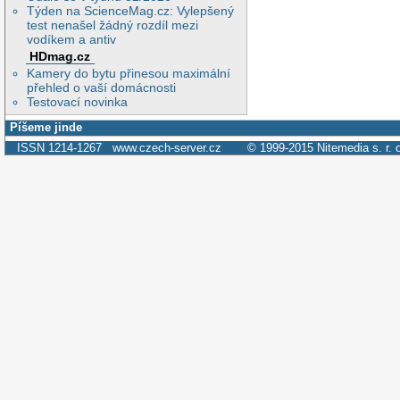
Týden na ScienceMag.cz: Vylepšený
test nenašel žádný rozdíl mezi
vodíkem a antiv
HDmag.cz
Kamery do bytu přinesou maximální
přehled o vaší domácnosti
Testovací novinka
Píšeme jinde
ISSN 1214-1267
www.czech-server.cz
© 1999-2015
Nitemedia s. r. 