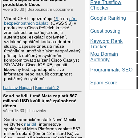
Free Trustflow
produktech Cisco
Checker
včera 16:00 | Bezpečnostní upozornění
Google Ranking
Vládní CERT upozorňuje (
𝕏
) na
sérii
bezpečnostních záplat
(CVSS 9.9) v
produktech Cisco řešících kritické
Guest posting
zranitelnosti umožňující obejití
autentizace, eskalaci oprávnění,
Keyword Rank
vzdálené spuštění kódu a odepření
služby. Úspěšné zneužití může
Tracker
útočníkům umožnit získat neoprávněný
Moz Domain
přístup k dotčeným systémům,
Authority
kompromitovat zařízení Cisco Catalyst
SD-WAN a Cisco IOS XE, spustit
libovolný kód, zpřístupnit citlivé
Programmatic SEO
informace nebo narušit dostupnost
postižených systémů.
Spam Score
Ladislav Hagara
|
Komentářů: 2
Soud nařídil firmě Meta zaplatit 567
milionů USD kvůli újmě způsobené
dětem
včera 15:33 | IT novinky
Soud v americkém státě Nové Mexiko
ve čtvrtek
nařídil
internetové
společnosti Meta Platforms zaplatit 567
milionů dolarů (téměř 12 miliard Kč) za