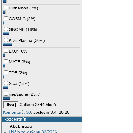
Cinnamon
(
7%
)
COSMIC
(
2%
)
GNOME
(
18%
)
KDE Plasma
(
30%
)
LXQt
(
6%
)
MATE
(
6%
)
TDE
(
2%
)
Xfce
(
15%
)
jiné/žádné
(
23%
)
Celkem 2344 hlasů
Komentářů: 30
, poslední 3.4. 20:20
Rozcestník
AbcLinuxu
Událo se v týdnu 32/2026