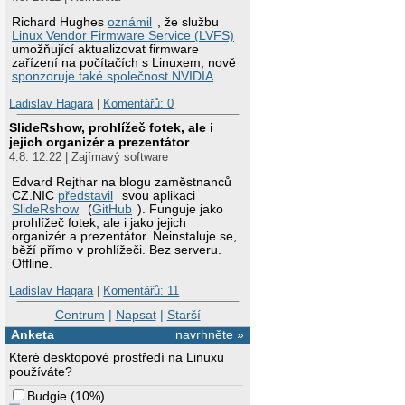
Richard Hughes
oznámil
, že službu
Linux Vendor Firmware Service (LVFS)
umožňující aktualizovat firmware
zařízení na počítačích s Linuxem, nově
sponzoruje také společnost NVIDIA
.
Ladislav Hagara
|
Komentářů: 0
SlideRshow, prohlížeč fotek, ale i
jejich organizér a prezentátor
4.8. 12:22 | Zajímavý software
Edvard Rejthar na blogu zaměstnanců
CZ.NIC
představil
svou aplikaci
SlideRshow
(
GitHub
). Funguje jako
prohlížeč fotek, ale i jako jejich
organizér a prezentátor. Neinstaluje se,
běží přímo v prohlížeči. Bez serveru.
Offline.
Ladislav Hagara
|
Komentářů: 11
Centrum
|
Napsat
|
Starší
Anketa
navrhněte »
Které desktopové prostředí na Linuxu
používáte?
Budgie
(
10%
)