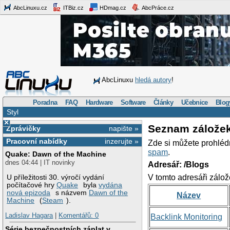
AbcLinuxu.cz
ITBiz.cz
HDmag.cz
AbcPráce.cz
AbcLinuxu
hledá autory
!
Poradna
FAQ
Hardware
Software
Články
Učebnice
Blog
Styl
×
Seznam zálože
Zprávičky
napište »
Pracovní nabídky
inzerujte »
Zde si můžete prohléd
spam
.
Quake: Dawn of the Machine
dnes 04:44 | IT novinky
Adresář: /Blogs
V tomto adresáři zálož
U příležitosti 30. výročí vydání
počítačové hry
Quake
byla
vydána
nová epizoda
s názvem
Dawn of the
Název
Machine
(
Steam
).
Ladislav Hagara
|
Komentářů: 0
Backlink Monitoring
Série bezpečnostních záplat v