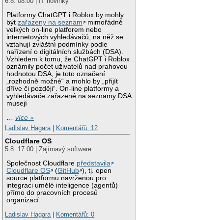
6.8. 08:00 | IT novinky
Platformy ChatGPT i Roblox by mohly
být
zařazeny na seznam
mimořádně
velkých on-line platforem nebo
internetových vyhledávačů, na něž se
vztahují zvláštní podmínky podle
nařízení o digitálních službách (DSA).
Vzhledem k tomu, že ChatGPT i Roblox
oznámily počet uživatelů nad prahovou
hodnotou DSA, je toto označení
„rozhodně možné“ a mohlo by „přijít
dříve či později“. On-line platformy a
vyhledávače zařazené na seznamy DSA
musejí
…
více »
Ladislav Hagara
|
Komentářů: 12
Cloudflare OS
5.8. 17:00 | Zajímavý software
Společnost Cloudflare
představila
Cloudflare OS
(
GitHub
), tj. open
source platformu navrženou pro
integraci umělé inteligence (agentů)
přímo do pracovních procesů
organizací.
Ladislav Hagara
|
Komentářů: 0