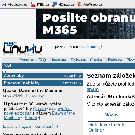
AbcLinuxu.cz
ITBiz.cz
HDmag.cz
AbcPráce.cz
AbcLinuxu
hledá autory
!
Poradna
FAQ
Hardware
Software
Články
Učebnice
Blog
Styl
×
Seznam zálože
Zprávičky
napište »
Pracovní nabídky
inzerujte »
Zde si můžete prohléd
spam
.
Quake: Dawn of the Machine
dnes 04:44 | IT novinky
Adresář: /Bookmrk/
V tomto adresáři zálož
U příležitosti 30. výročí vydání
počítačové hry
Quake
byla
vydána
nová epizoda
s názvem
Dawn of the
Název
Machine
(
Steam
).
Gold Investments
Ladislav Hagara
|
Komentářů: 4
Online
Série bezpečnostních záplat v