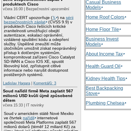
Casual Business
produktech Cisco
Models
včera 16:00 | Bezpečnostní upozornění
Home Roof Colors
Vládní CERT upozorňuje (
𝕏
) na
sérii
bezpečnostních záplat
(CVSS 9.9) v
produktech Cisco řešících kritické
Home Floor Tile
zranitelnosti umožňující obejití
autentizace, eskalaci oprávnění,
Business Invest
vzdálené spuštění kódu a odepření
služby. Úspěšné zneužití může
Models
útočníkům umožnit získat neoprávněný
přístup k dotčeným systémům,
About Income Tax
kompromitovat zařízení Cisco Catalyst
SD-WAN a Cisco IOS XE, spustit
libovolný kód, zpřístupnit citlivé
Health Guard Oil
informace nebo narušit dostupnost
postižených systémů.
Kidney Health Tips
Ladislav Hagara
|
Komentářů: 3
Best Backpacking
Soud nařídil firmě Meta zaplatit 567
Stove
milionů USD kvůli újmě způsobené
dětem
Plumbing Chelsea
včera 15:33 | IT novinky
Soud v americkém státě Nové Mexiko
ve čtvrtek
nařídil
internetové
společnosti Meta Platforms zaplatit 567
milionů dolarů (téměř 12 miliard Kč) za