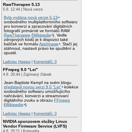
RawTherapee 5.13
5.8. 12:44 | Nová verze
Byla vydána nová verze 5.13
svobodného multiplatformního softwaru
pro konverzi a zpracování digitálních
fotografií primárně ve formátů RAW
RawTherapee
(
Wikipedie
). Vedle
zdrojových kódů je k dispozici také
balíček ve formátu
AppImage
. Stačí jej
stáhnout, nastavit právo ke spuštění a
spustit.
Ladislav Hagara
|
Komentářů: 0
FFmpeg 9.0 "Lei"
4.8. 20:44 | Zajímavý článek
Jean-Baptiste Kempf na svém blogu
představil novou verzi 9.0 "Lei"
kolekce
svobodného softwaru umožňujícího
nahrávání, konverzi a streamovaní
digitálního zvuku a obrazu
FFmpeg
(
Wikipedie
).
Ladislav Hagara
|
Komentářů: 0
NVIDIA sponzorem služby Linux
Vendor Firmware Service (LVFS)
4.8. 20:11 | Komunita