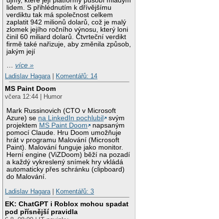
újmy, které její platformy působí mladým
lidem. S přihlédnutím k dřívějšímu
verdiktu tak má společnost celkem
zaplatit 942 milionů dolarů, což je malý
zlomek jejího ročního výnosu, který loni
činil 60 miliard dolarů. Čtvrteční verdikt
firmě také nařizuje, aby změnila způsob,
jakým její
…
více »
Ladislav Hagara
|
Komentářů: 14
MS Paint Doom
včera 12:44 | Humor
Mark Russinovich (CTO v Microsoft
Azure) se
na LinkedIn pochlubil
svým
projektem
MS Paint Doom
napsaným
pomocí Claude. Hru Doom umožňuje
hrát v programu Malování (Microsoft
Paint). Malování funguje jako monitor.
Herní engine (ViZDoom) běží na pozadí
a každý vykreslený snímek hry vkládá
automaticky přes schránku (clipboard)
do Malování.
Ladislav Hagara
|
Komentářů: 3
EK: ChatGPT i Roblox mohou spadat
pod přísnější pravidla