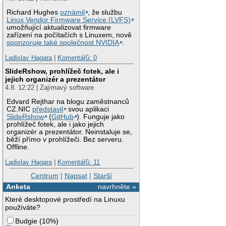
Richard Hughes
oznámil
, že službu
Linux Vendor Firmware Service (LVFS)
umožňující aktualizovat firmware
zařízení na počítačích s Linuxem, nově
sponzoruje také společnost NVIDIA
.
Ladislav Hagara
|
Komentářů: 0
SlideRshow, prohlížeč fotek, ale i
jejich organizér a prezentátor
4.8. 12:22 | Zajímavý software
Edvard Rejthar na blogu zaměstnanců
CZ.NIC
představil
svou aplikaci
SlideRshow
(
GitHub
). Funguje jako
prohlížeč fotek, ale i jako jejich
organizér a prezentátor. Neinstaluje se,
běží přímo v prohlížeči. Bez serveru.
Offline.
Ladislav Hagara
|
Komentářů: 11
Centrum
|
Napsat
|
Starší
Anketa
navrhněte »
Které desktopové prostředí na Linuxu
používáte?
Budgie
(
10%
)