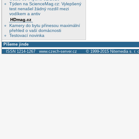
Týden na ScienceMag.cz: Vylepšený
test nenašel žádný rozdíl mezi
vodíkem a antiv
HDmag.cz
Kamery do bytu přinesou maximální
přehled o vaší domácnosti
Testovací novinka
Píšeme jinde
ISSN 1214-1267
www.czech-server.cz
© 1999-2015
Nitemedia s. r. 