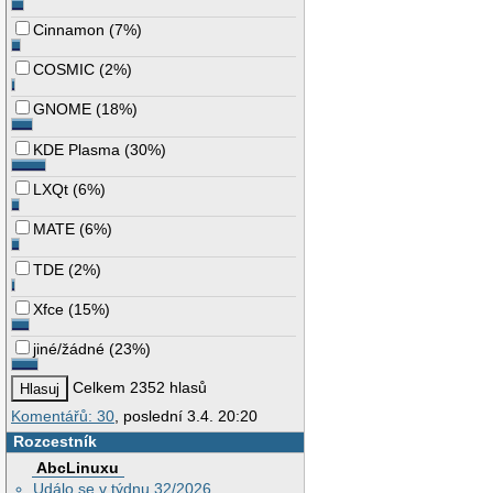
Cinnamon
(
7%
)
COSMIC
(
2%
)
GNOME
(
18%
)
KDE Plasma
(
30%
)
LXQt
(
6%
)
MATE
(
6%
)
TDE
(
2%
)
Xfce
(
15%
)
jiné/žádné
(
23%
)
Celkem 2352 hlasů
Komentářů: 30
, poslední 3.4. 20:20
Rozcestník
AbcLinuxu
Událo se v týdnu 32/2026