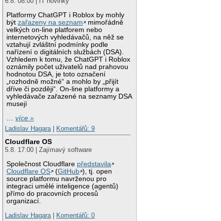
6.8. 08:00 | IT novinky
Platformy ChatGPT i Roblox by mohly
být
zařazeny na seznam
mimořádně
velkých on-line platforem nebo
internetových vyhledávačů, na něž se
vztahují zvláštní podmínky podle
nařízení o digitálních službách (DSA).
Vzhledem k tomu, že ChatGPT i Roblox
oznámily počet uživatelů nad prahovou
hodnotou DSA, je toto označení
„rozhodně možné“ a mohlo by „přijít
dříve či později“. On-line platformy a
vyhledávače zařazené na seznamy DSA
musejí
…
více »
Ladislav Hagara
|
Komentářů: 9
Cloudflare OS
5.8. 17:00 | Zajímavý software
Společnost Cloudflare
představila
Cloudflare OS
(
GitHub
), tj. open
source platformu navrženou pro
integraci umělé inteligence (agentů)
přímo do pracovních procesů
organizací.
Ladislav Hagara
|
Komentářů: 0