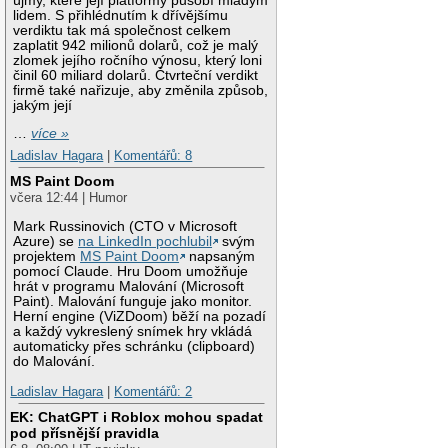
újmy, které její platformy působí mladým
lidem. S přihlédnutím k dřívějšímu
verdiktu tak má společnost celkem
zaplatit 942 milionů dolarů, což je malý
zlomek jejího ročního výnosu, který loni
činil 60 miliard dolarů. Čtvrteční verdikt
firmě také nařizuje, aby změnila způsob,
jakým její
…
více »
Ladislav Hagara
|
Komentářů: 8
MS Paint Doom
včera 12:44 | Humor
Mark Russinovich (CTO v Microsoft
Azure) se
na LinkedIn pochlubil
svým
projektem
MS Paint Doom
napsaným
pomocí Claude. Hru Doom umožňuje
hrát v programu Malování (Microsoft
Paint). Malování funguje jako monitor.
Herní engine (ViZDoom) běží na pozadí
a každý vykreslený snímek hry vkládá
automaticky přes schránku (clipboard)
do Malování.
Ladislav Hagara
|
Komentářů: 2
EK: ChatGPT i Roblox mohou spadat
pod přísnější pravidla