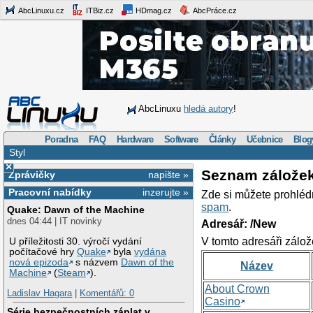
AbcLinuxu.cz
ITBiz.cz
HDmag.cz
AbcPráce.cz
AbcLinuxu
hledá autory
!
Poradna
FAQ
Hardware
Software
Články
Učebnice
Blog
Styl
×
Seznam zálože
Zprávičky
napište »
Pracovní nabídky
inzerujte »
Zde si můžete prohléd
spam
.
Quake: Dawn of the Machine
dnes 04:44 | IT novinky
Adresář: /New
V tomto adresáři zálož
U příležitosti 30. výročí vydání
počítačové hry
Quake
byla
vydána
nová epizoda
s názvem
Dawn of the
Název
Machine
(
Steam
).
About Crown
Ladislav Hagara
|
Komentářů: 0
Casino
Série bezpečnostních záplat v