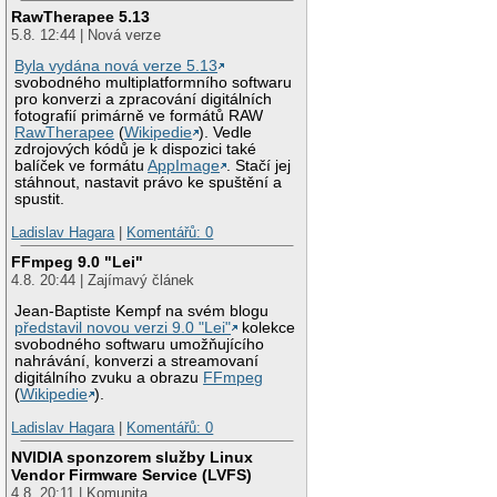
RawTherapee 5.13
5.8. 12:44 | Nová verze
Byla vydána nová verze 5.13
svobodného multiplatformního softwaru
pro konverzi a zpracování digitálních
fotografií primárně ve formátů RAW
RawTherapee
(
Wikipedie
). Vedle
zdrojových kódů je k dispozici také
balíček ve formátu
AppImage
. Stačí jej
stáhnout, nastavit právo ke spuštění a
spustit.
Ladislav Hagara
|
Komentářů: 0
FFmpeg 9.0 "Lei"
4.8. 20:44 | Zajímavý článek
Jean-Baptiste Kempf na svém blogu
představil novou verzi 9.0 "Lei"
kolekce
svobodného softwaru umožňujícího
nahrávání, konverzi a streamovaní
digitálního zvuku a obrazu
FFmpeg
(
Wikipedie
).
Ladislav Hagara
|
Komentářů: 0
NVIDIA sponzorem služby Linux
Vendor Firmware Service (LVFS)
4.8. 20:11 | Komunita