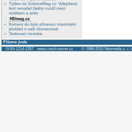
Týden na ScienceMag.cz: Vylepšený
test nenašel žádný rozdíl mezi
vodíkem a antiv
HDmag.cz
Kamery do bytu přinesou maximální
přehled o vaší domácnosti
Testovací novinka
Píšeme jinde
ISSN 1214-1267
www.czech-server.cz
© 1999-2015
Nitemedia s. r. 