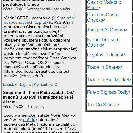
Casino Majestic
produktech Cisco
Pride
včera 16:00 | Bezpečnostní upozornění
Casinos Cash
Vládní CERT upozorňuje (
𝕏
) na
sérii
Checks
bezpečnostních záplat
(CVSS 9.9) v
produktech Cisco řešících kritické
Jackpot At Casino
zranitelnosti umožňující obejití
autentizace, eskalaci oprávnění,
Island Treasure
vzdálené spuštění kódu a odepření
služby. Úspěšné zneužití může
Casino
útočníkům umožnit získat neoprávněný
přístup k dotčeným systémům,
Cryptos To Invest
kompromitovat zařízení Cisco Catalyst
SD-WAN a Cisco IOS XE, spustit
libovolný kód, zpřístupnit citlivé
Trade In Shares
informace nebo narušit dostupnost
postižených systémů.
Trade In Bull Market
Ladislav Hagara
|
Komentářů: 2
Forex Signals Daily
Soud nařídil firmě Meta zaplatit 567
milionů USD kvůli újmě způsobené
dětem
Tax On Stocks
včera 15:33 | IT novinky
Soud v americkém státě Nové Mexiko
ve čtvrtek
nařídil
internetové
společnosti Meta Platforms zaplatit 567
milionů dolarů (téměř 12 miliard Kč) za