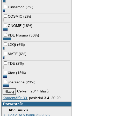
Cinnamon
(
7%
)
COSMIC
(
2%
)
GNOME
(
18%
)
KDE Plasma
(
30%
)
LXQt
(
6%
)
MATE
(
6%
)
TDE
(
2%
)
Xfce
(
15%
)
jiné/žádné
(
23%
)
Celkem 2344 hlasů
Komentářů: 30
, poslední 3.4. 20:20
Rozcestník
AbcLinuxu
Událo se v týdnu 32/2026