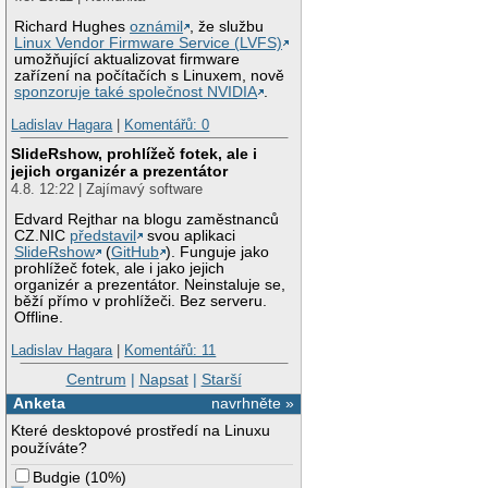
Richard Hughes
oznámil
, že službu
Linux Vendor Firmware Service (LVFS)
umožňující aktualizovat firmware
zařízení na počítačích s Linuxem, nově
sponzoruje také společnost NVIDIA
.
Ladislav Hagara
|
Komentářů: 0
SlideRshow, prohlížeč fotek, ale i
jejich organizér a prezentátor
4.8. 12:22 | Zajímavý software
Edvard Rejthar na blogu zaměstnanců
CZ.NIC
představil
svou aplikaci
SlideRshow
(
GitHub
). Funguje jako
prohlížeč fotek, ale i jako jejich
organizér a prezentátor. Neinstaluje se,
běží přímo v prohlížeči. Bez serveru.
Offline.
Ladislav Hagara
|
Komentářů: 11
Centrum
|
Napsat
|
Starší
Anketa
navrhněte »
Které desktopové prostředí na Linuxu
používáte?
Budgie
(
10%
)