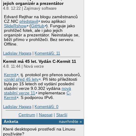
jejich organizér a prezentátor
4.8. 12:22 | Zajímavý software
Edvard Rejthar na blogu zaměstnanců
CZ.NIC
představil
svou aplikaci
SlideRshow
(
GitHub
). Funguje jako
prohlížeč fotek, ale i jako jejich
organizér a prezentátor. Neinstaluje se,
běží přímo v prohlížeči. Bez serveru.
Offline.
Ladislav Hagara
|
Komentářů: 11
Kermit má 45 let. Vydán C-Kermit 11
4.8. 11:44 | Nová verze
Kermit
, tj. protokol pro přenos souborů,
vznikl před 45 lety
. Při této příležitosti
byla po 15 letech od vydání poslední
stabilní verze 9.0.302 vydána
nová
stabilní verze 11
implementace
C-
Kermit
. S podporou IPv6.
Ladislav Hagara
|
Komentářů: 0
Centrum
|
Napsat
|
Starší
Anketa
navrhněte »
Které desktopové prostředí na Linuxu
používáte?