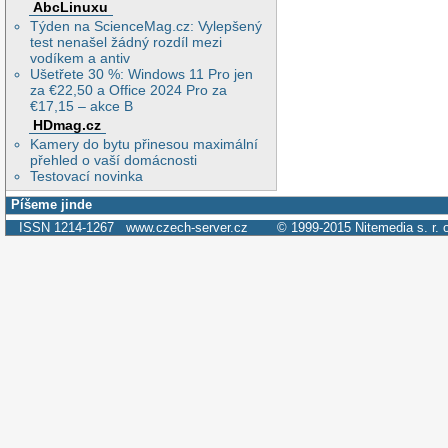
AbcLinuxu
Týden na ScienceMag.cz: Vylepšený
test nenašel žádný rozdíl mezi
vodíkem a antiv
Ušetřete 30 %: Windows 11 Pro jen
za €22,50 a Office 2024 Pro za
€17,15 – akce B
HDmag.cz
Kamery do bytu přinesou maximální
přehled o vaší domácnosti
Testovací novinka
Píšeme jinde
ISSN 1214-1267
www.czech-server.cz
© 1999-2015
Nitemedia s. r. 