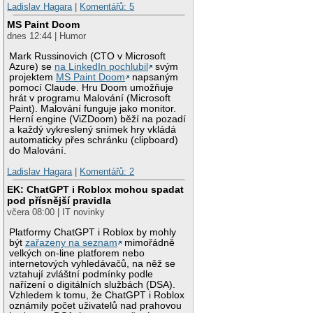
Ladislav Hagara
|
Komentářů: 5
MS Paint Doom
dnes 12:44 | Humor
Mark Russinovich (CTO v Microsoft
Azure) se
na LinkedIn pochlubil
svým
projektem
MS Paint Doom
napsaným
pomocí Claude. Hru Doom umožňuje
hrát v programu Malování (Microsoft
Paint). Malování funguje jako monitor.
Herní engine (ViZDoom) běží na pozadí
a každý vykreslený snímek hry vkládá
automaticky přes schránku (clipboard)
do Malování.
Ladislav Hagara
|
Komentářů: 2
EK: ChatGPT i Roblox mohou spadat
pod přísnější pravidla
včera 08:00 | IT novinky
Platformy ChatGPT i Roblox by mohly
být
zařazeny na seznam
mimořádně
velkých on-line platforem nebo
internetových vyhledávačů, na něž se
vztahují zvláštní podmínky podle
nařízení o digitálních službách (DSA).
Vzhledem k tomu, že ChatGPT i Roblox
oznámily počet uživatelů nad prahovou