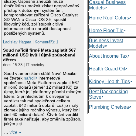
služby. Úspěšné zneužití může
Casual Business
útočníkům umožnit získat neoprávněný
Models
přístup k dotčeným systémům,
kompromitovat zařízení Cisco Catalyst
Home Roof Colors
SD-WAN a Cisco IOS XE, spustit
libovolný kód, zpřístupnit citlivé
informace nebo narušit dostupnost
Home Floor Tile
postižených systémů.
Business Invest
Ladislav Hagara
|
Komentářů: 1
Models
Soud nařídil firmě Meta zaplatit 567
milionů USD kvůli újmě způsobené
About Income Tax
dětem
dnes 15:33 | IT novinky
Health Guard Oil
Soud v americkém státě Nové Mexiko
ve čtvrtek
nařídil
internetové
Kidney Health Tips
společnosti Meta Platforms zaplatit 567
milionů dolarů (téměř 12 miliard Kč) za
Best Backpacking
újmy, které její platformy působí mladým
lidem. S přihlédnutím k dřívějšímu
Stove
verdiktu tak má společnost celkem
zaplatit 942 milionů dolarů, což je malý
Plumbing Chelsea
zlomek jejího ročního výnosu, který loni
činil 60 miliard dolarů. Čtvrteční verdikt
firmě také nařizuje, aby změnila způsob,
jakým její
…
více »