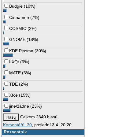
Budgie
(
10%
)
Cinnamon
(
7%
)
COSMIC
(
2%
)
GNOME
(
18%
)
KDE Plasma
(
30%
)
LXQt
(
6%
)
MATE
(
6%
)
TDE
(
2%
)
Xfce
(
15%
)
jiné/žádné
(
23%
)
Celkem 2340 hlasů
Komentářů: 30
, poslední 3.4. 20:20
Rozcestník