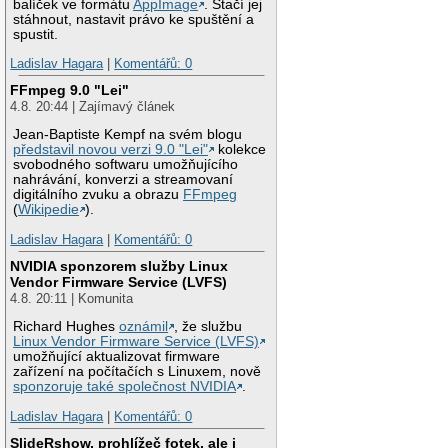
balíček ve formátu
AppImage
. Stačí jej
stáhnout, nastavit právo ke spuštění a
spustit.
Ladislav Hagara
|
Komentářů: 0
FFmpeg 9.0 "Lei"
4.8. 20:44 | Zajímavý článek
Jean-Baptiste Kempf na svém blogu
představil novou verzi 9.0 "Lei"
kolekce
svobodného softwaru umožňujícího
nahrávání, konverzi a streamovaní
digitálního zvuku a obrazu
FFmpeg
(
Wikipedie
).
Ladislav Hagara
|
Komentářů: 0
NVIDIA sponzorem služby Linux
Vendor Firmware Service (LVFS)
4.8. 20:11 | Komunita
Richard Hughes
oznámil
, že službu
Linux Vendor Firmware Service (LVFS)
umožňující aktualizovat firmware
zařízení na počítačích s Linuxem, nově
sponzoruje také společnost NVIDIA
.
Ladislav Hagara
|
Komentářů: 0
SlideRshow, prohlížeč fotek, ale i