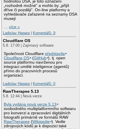
hodnotou DSA, je toto označení
„rozhodně možné“ a mohlo by „přijít
dříve či později“. On-line platformy a
vyhledávače zařazené na seznamy DSA
musejí
…
více »
Ladislav Hagara
|
Komentářů: 9
Cloudflare OS
5.8. 17:00 | Zajímavý software
Společnost Cloudflare
představila
Cloudflare OS
(
GitHub
), tj. open
source platformu navrženou pro
integraci umělé inteligence (agentů)
přímo do pracovních procesů
organizací.
Ladislav Hagara
|
Komentářů: 0
RawTherapee 5.13
5.8. 12:44 | Nová verze
Byla vydána nová verze 5.13
svobodného multiplatformního softwaru
pro konverzi a zpracování digitálních
fotografií primárně ve formátů RAW
RawTherapee
(
Wikipedie
). Vedle
zdrojových kódů je k dispozici také