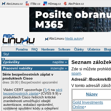
AbcLinuxu.cz
ITBiz.cz
HDmag.cz
AbcPráce.cz
AbcLinuxu
hledá autory
!
Poradna
FAQ
Hardware
Software
Články
Učebnice
Blog
Styl
×
Seznam zálože
Zprávičky
napište »
Pracovní nabídky
inzerujte »
Zde si můžete prohléd
spam
.
Série bezpečnostních záplat v
produktech Cisco
Adresář: /Bookmrk/
dnes 16:00 | Bezpečnostní upozornění
V tomto adresáři zálož
Vládní CERT upozorňuje (
𝕏
) na
sérii
bezpečnostních záplat
(CVSS 9.9) v
Název
produktech Cisco řešících kritické
zranitelnosti umožňující obejití
Gold Investments
autentizace, eskalaci oprávnění,
Online
vzdálené spuštění kódu a odepření