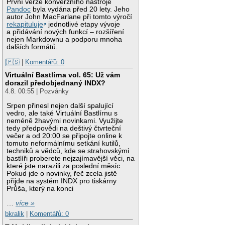
První verze konverzního nástroje
Pandoc
byla vydána před 20 lety. Jeho
autor John MacFarlane při tomto výročí
rekapituluje
jednotlivé etapy vývoje
a přidávání nových funkcí – rozšíření
nejen Markdownu a podporu mnoha
dalších formátů.
|🇵🇸
|
Komentářů: 0
Virtuální Bastlírna vol. 65: Už vám
dorazil předobjednaný INDX?
4.8. 00:55 | Pozvánky
Srpen přinesl nejen další spalující
vedro, ale také Virtuální Bastlírnu s
neméně žhavými novinkami. Využijte
tedy předpovědi na deštivý čtvrteční
večer a od 20:00 se připojte online k
tomuto neformálnímu setkání kutilů,
techniků a vědců, kde se strahovskými
bastlíři proberete nejzajímavější věci, na
které jste narazili za poslední měsíc.
Pokud jde o novinky, řeč zcela jistě
přijde na systém INDX pro tiskárny
Průša, který na konci
…
více »
bkralik
|
Komentářů: 0