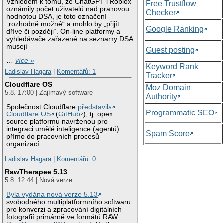
Vzhledem k tomu, že ChatGPT i Roblox
Free Trustflow
oznámily počet uživatelů nad prahovou
Checker
hodnotou DSA, je toto označení
„rozhodně možné“ a mohlo by „přijít
Google Ranking
dříve či později“. On-line platformy a
vyhledávače zařazené na seznamy DSA
musejí
Guest posting
…
více »
Keyword Rank
Ladislav Hagara
|
Komentářů: 1
Tracker
Cloudflare OS
Moz Domain
5.8. 17:00 | Zajímavý software
Authority
Společnost Cloudflare
představila
Programmatic SEO
Cloudflare OS
(
GitHub
), tj. open
source platformu navrženou pro
integraci umělé inteligence (agentů)
Spam Score
přímo do pracovních procesů
organizací.
Ladislav Hagara
|
Komentářů: 0
RawTherapee 5.13
5.8. 12:44 | Nová verze
Byla vydána nová verze 5.13
svobodného multiplatformního softwaru
pro konverzi a zpracování digitálních
fotografií primárně ve formátů RAW