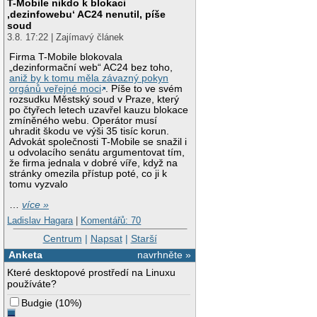
T-Mobile nikdo k blokaci
‚dezinfowebu‘ AC24 nenutil, píše
soud
3.8. 17:22 | Zajímavý článek
Firma T-Mobile blokovala
„dezinformační web“ AC24 bez toho,
aniž by k tomu měla závazný pokyn
orgánů veřejné moci
. Píše to ve svém
rozsudku Městský soud v Praze, který
po čtyřech letech uzavřel kauzu blokace
zmíněného webu. Operátor musí
uhradit škodu ve výši 35 tisíc korun.
Advokát společnosti T-Mobile se snažil i
u odvolacího senátu argumentovat tím,
že firma jednala v dobré víře, když na
stránky omezila přístup poté, co ji k
tomu vyzvalo
…
více »
Ladislav Hagara
|
Komentářů: 70
Centrum
|
Napsat
|
Starší
Anketa
navrhněte »
Které desktopové prostředí na Linuxu
používáte?
Budgie
(
10%
)