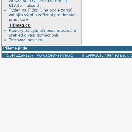
za €22,50 a Office 2024 Pro za
€17,15 – akce B
Týden na ITBiz: Čína podle zdrojů
zahájila výrobu zařízení pro domácí
produkci v
HDmag.cz
Kamery do bytu přinesou maximální
přehled o vaší domácnosti
Testovací novinka
Píšeme jinde
ISSN 1214-1267
www.czech-server.cz
© 1999-2015
Nitemedia s. r. 