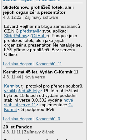
SlideRshow, prohlížeč fotek, ale i
jejich organizér a prezentátor
4.8. 12:22 | Zajímavý software
Edvard Rejthar na blogu zaměstnanců
CZ.NIC
představil
svou aplikaci
SlideRshow
(
GitHub
). Funguje jako
prohlížeč fotek, ale i jako jejich
organizér a prezentátor. Neinstaluje se,
běží přímo v prohlížeči. Bez serveru.
Offline.
Ladislav Hagara
|
Komentářů: 11
Kermit má 45 let. Vydán C-Kermit 11
4.8. 11:44 | Nová verze
Kermit
, tj. protokol pro přenos souborů,
vznikl před 45 lety
. Při této příležitosti
byla po 15 letech od vydání poslední
stabilní verze 9.0.302 vydána
nová
stabilní verze 11
implementace
C-
Kermit
. S podporou IPv6.
Ladislav Hagara
|
Komentářů: 0
20 let Pandoc
4.8. 11:11 | Zajímavý článek