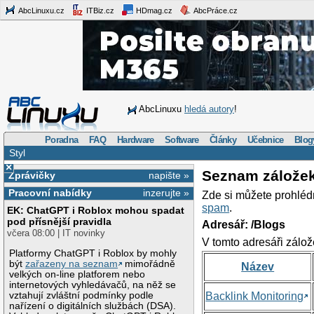
AbcLinuxu.cz
ITBiz.cz
HDmag.cz
AbcPráce.cz
AbcLinuxu
hledá autory
!
Poradna
FAQ
Hardware
Software
Články
Učebnice
Blog
Styl
×
Seznam zálože
Zprávičky
napište »
Pracovní nabídky
inzerujte »
Zde si můžete prohléd
spam
.
EK: ChatGPT i Roblox mohou spadat
pod přísnější pravidla
Adresář: /Blogs
včera 08:00 | IT novinky
V tomto adresáři zálož
Platformy ChatGPT i Roblox by mohly
být
zařazeny na seznam
mimořádně
Název
velkých on-line platforem nebo
internetových vyhledávačů, na něž se
vztahují zvláštní podmínky podle
Backlink Monitoring
nařízení o digitálních službách (DSA).