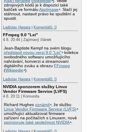
RawTherapee
(
Wikipedie
). Vedle
zdrojových kódů je k dispozici také
balíček ve formátu
AppImage
. Stačí jej
stáhnout, nastavit právo ke spuštění a
spustit.
Ladislav Hagara
|
Komentářů: 0
FFmpeg 9.0 "Lei"
4.8. 20:44 | Zajímavý článek
Jean-Baptiste Kempf na svém blogu
představil novou verzi 9.0 "Lei"
kolekce
svobodného softwaru umožňujícího
nahrávání, konverzi a streamovaní
digitálního zvuku a obrazu
FFmpeg
(
Wikipedie
).
Ladislav Hagara
|
Komentářů: 0
NVIDIA sponzorem služby Linux
Vendor Firmware Service (LVFS)
4.8. 20:11 | Komunita
Richard Hughes
oznámil
, že službu
Linux Vendor Firmware Service (LVFS)
umožňující aktualizovat firmware
zařízení na počítačích s Linuxem, nově
sponzoruje také společnost NVIDIA
.
Ladislav Hagara
|
Komentářů: 0