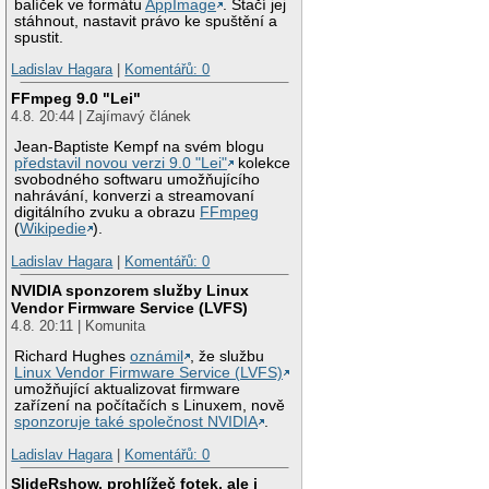
balíček ve formátu
AppImage
. Stačí jej
stáhnout, nastavit právo ke spuštění a
spustit.
Ladislav Hagara
|
Komentářů: 0
FFmpeg 9.0 "Lei"
4.8. 20:44 | Zajímavý článek
Jean-Baptiste Kempf na svém blogu
představil novou verzi 9.0 "Lei"
kolekce
svobodného softwaru umožňujícího
nahrávání, konverzi a streamovaní
digitálního zvuku a obrazu
FFmpeg
(
Wikipedie
).
Ladislav Hagara
|
Komentářů: 0
NVIDIA sponzorem služby Linux
Vendor Firmware Service (LVFS)
4.8. 20:11 | Komunita
Richard Hughes
oznámil
, že službu
Linux Vendor Firmware Service (LVFS)
umožňující aktualizovat firmware
zařízení na počítačích s Linuxem, nově
sponzoruje také společnost NVIDIA
.
Ladislav Hagara
|
Komentářů: 0
SlideRshow, prohlížeč fotek, ale i