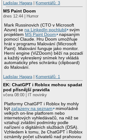
Ladislav Hagara
|
Komentářů: 3
MS Paint Doom
dnes 12:44 | Humor
Mark Russinovich (CTO v Microsoft
Azure) se
na LinkedIn pochlubil
svým
projektem
MS Paint Doom
napsaným
pomocí Claude. Hru Doom umožňuje
hrát v programu Malování (Microsoft
Paint). Malování funguje jako monitor.
Herní engine (ViZDoom) běží na pozadí
a každý vykreslený snímek hry vkládá
automaticky přes schránku (clipboard)
do Malování.
Ladislav Hagara
|
Komentářů: 1
EK: ChatGPT i Roblox mohou spadat
pod přísnější pravidla
včera 08:00 | IT novinky
Platformy ChatGPT i Roblox by mohly
být
zařazeny na seznam
mimořádně
velkých on-line platforem nebo
internetových vyhledávačů, na něž se
vztahují zvláštní podmínky podle
nařízení o digitálních službách (DSA).
Vzhledem k tomu, že ChatGPT i Roblox
oznámily počet uživatelů nad prahovou