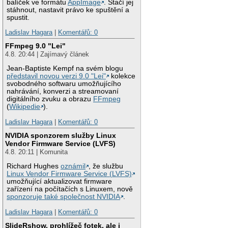
balíček ve formátu
AppImage
. Stačí jej
stáhnout, nastavit právo ke spuštění a
spustit.
Ladislav Hagara
|
Komentářů: 0
FFmpeg 9.0 "Lei"
4.8. 20:44 | Zajímavý článek
Jean-Baptiste Kempf na svém blogu
představil novou verzi 9.0 "Lei"
kolekce
svobodného softwaru umožňujícího
nahrávání, konverzi a streamovaní
digitálního zvuku a obrazu
FFmpeg
(
Wikipedie
).
Ladislav Hagara
|
Komentářů: 0
NVIDIA sponzorem služby Linux
Vendor Firmware Service (LVFS)
4.8. 20:11 | Komunita
Richard Hughes
oznámil
, že službu
Linux Vendor Firmware Service (LVFS)
umožňující aktualizovat firmware
zařízení na počítačích s Linuxem, nově
sponzoruje také společnost NVIDIA
.
Ladislav Hagara
|
Komentářů: 0
SlideRshow, prohlížeč fotek, ale i