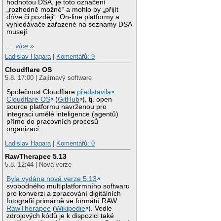
hodnotou DSA, je toto označení
„rozhodně možné“ a mohlo by „přijít
dříve či později“. On-line platformy a
vyhledávače zařazené na seznamy DSA
musejí
…
více »
Ladislav Hagara
|
Komentářů: 9
Cloudflare OS
5.8. 17:00 | Zajímavý software
Společnost Cloudflare
představila
Cloudflare OS
(
GitHub
), tj. open
source platformu navrženou pro
integraci umělé inteligence (agentů)
přímo do pracovních procesů
organizací.
Ladislav Hagara
|
Komentářů: 0
RawTherapee 5.13
5.8. 12:44 | Nová verze
Byla vydána nová verze 5.13
svobodného multiplatformního softwaru
pro konverzi a zpracování digitálních
fotografií primárně ve formátů RAW
RawTherapee
(
Wikipedie
). Vedle
zdrojových kódů je k dispozici také