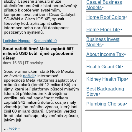
služby. Úspěšné zneužití může
Casual Business
útočníkům umožnit získat neoprávněný
Models
přístup k dotčeným systémům,
kompromitovat zařízení Cisco Catalyst
Home Roof Colors
SD-WAN a Cisco IOS XE, spustit
libovolný kód, zpřístupnit citlivé
informace nebo narušit dostupnost
Home Floor Tile
postižených systémů.
Business Invest
Ladislav Hagara
|
Komentářů: 0
Models
Soud nařídil firmě Meta zaplatit 567
milionů USD kvůli újmě způsobené
About Income Tax
dětem
dnes 15:33 | IT novinky
Health Guard Oil
Soud v americkém státě Nové Mexiko
ve čtvrtek
nařídil
internetové
Kidney Health Tips
společnosti Meta Platforms zaplatit 567
milionů dolarů (téměř 12 miliard Kč) za
Best Backpacking
újmy, které její platformy působí mladým
lidem. S přihlédnutím k dřívějšímu
Stove
verdiktu tak má společnost celkem
zaplatit 942 milionů dolarů, což je malý
Plumbing Chelsea
zlomek jejího ročního výnosu, který loni
činil 60 miliard dolarů. Čtvrteční verdikt
firmě také nařizuje, aby změnila způsob,
jakým její
…
více »