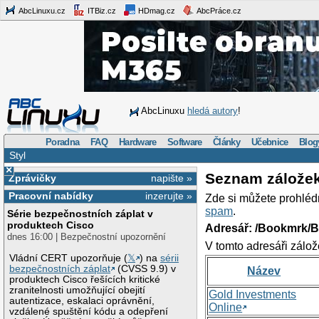
AbcLinuxu.cz
ITBiz.cz
HDmag.cz
AbcPráce.cz
AbcLinuxu
hledá autory
!
Poradna
FAQ
Hardware
Software
Články
Učebnice
Blog
Styl
×
Seznam zálože
Zprávičky
napište »
Pracovní nabídky
inzerujte »
Zde si můžete prohléd
spam
.
Série bezpečnostních záplat v
produktech Cisco
Adresář: /Bookmrk/
dnes 16:00 | Bezpečnostní upozornění
V tomto adresáři zálož
Vládní CERT upozorňuje (
𝕏
) na
sérii
bezpečnostních záplat
(CVSS 9.9) v
Název
produktech Cisco řešících kritické
zranitelnosti umožňující obejití
Gold Investments
autentizace, eskalaci oprávnění,
Online
vzdálené spuštění kódu a odepření