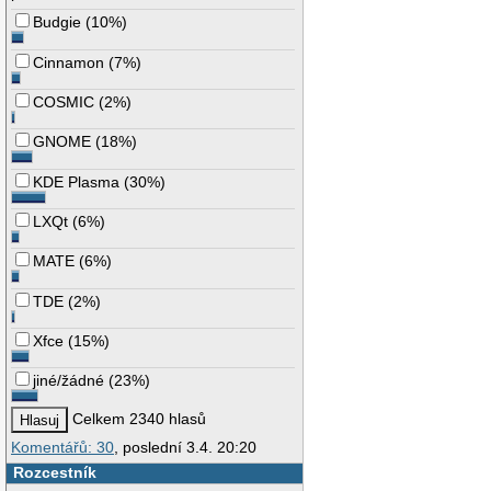
Budgie
(
10%
)
Cinnamon
(
7%
)
COSMIC
(
2%
)
GNOME
(
18%
)
KDE Plasma
(
30%
)
LXQt
(
6%
)
MATE
(
6%
)
TDE
(
2%
)
Xfce
(
15%
)
jiné/žádné
(
23%
)
Celkem 2340 hlasů
Komentářů: 30
, poslední 3.4. 20:20
Rozcestník