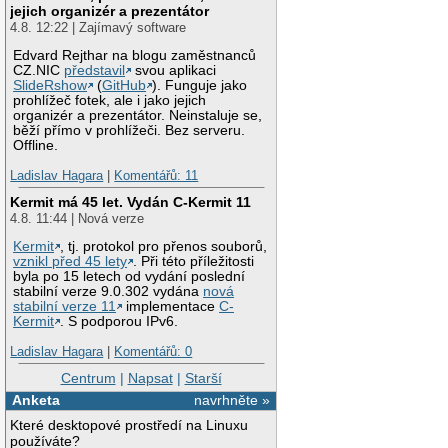
jejich organizér a prezentátor
4.8. 12:22 | Zajímavý software
Edvard Rejthar na blogu zaměstnanců
CZ.NIC
představil
svou aplikaci
SlideRshow
(
GitHub
). Funguje jako
prohlížeč fotek, ale i jako jejich
organizér a prezentátor. Neinstaluje se,
běží přímo v prohlížeči. Bez serveru.
Offline.
Ladislav Hagara
|
Komentářů: 11
Kermit má 45 let. Vydán C-Kermit 11
4.8. 11:44 | Nová verze
Kermit
, tj. protokol pro přenos souborů,
vznikl před 45 lety
. Při této příležitosti
byla po 15 letech od vydání poslední
stabilní verze 9.0.302 vydána
nová
stabilní verze 11
implementace
C-
Kermit
. S podporou IPv6.
Ladislav Hagara
|
Komentářů: 0
Centrum
|
Napsat
|
Starší
Anketa
navrhněte »
Které desktopové prostředí na Linuxu
používáte?