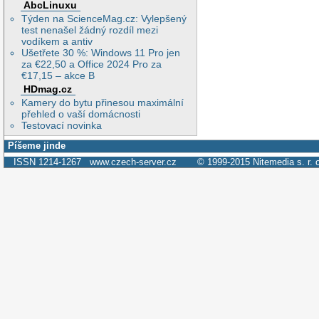
AbcLinuxu
Týden na ScienceMag.cz: Vylepšený
test nenašel žádný rozdíl mezi
vodíkem a antiv
Ušetřete 30 %: Windows 11 Pro jen
za €22,50 a Office 2024 Pro za
€17,15 – akce B
HDmag.cz
Kamery do bytu přinesou maximální
přehled o vaší domácnosti
Testovací novinka
Píšeme jinde
ISSN 1214-1267
www.czech-server.cz
© 1999-2015
Nitemedia s. r. 