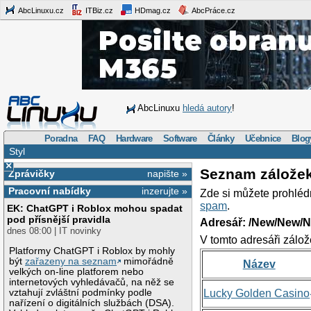
AbcLinuxu.cz
ITBiz.cz
HDmag.cz
AbcPráce.cz
AbcLinuxu
hledá autory
!
Poradna
FAQ
Hardware
Software
Články
Učebnice
Blog
Styl
×
Seznam zálože
Zprávičky
napište »
Pracovní nabídky
inzerujte »
Zde si můžete prohléd
spam
.
EK: ChatGPT i Roblox mohou spadat
pod přísnější pravidla
Adresář: /New/New/N
dnes 08:00 | IT novinky
V tomto adresáři zálož
Platformy ChatGPT i Roblox by mohly
být
zařazeny na seznam
mimořádně
Název
velkých on-line platforem nebo
internetových vyhledávačů, na něž se
vztahují zvláštní podmínky podle
Lucky Golden Casino
nařízení o digitálních službách (DSA).