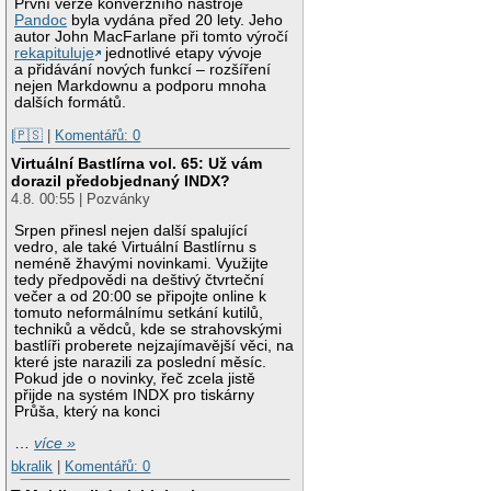
První verze konverzního nástroje
Pandoc
byla vydána před 20 lety. Jeho
autor John MacFarlane při tomto výročí
rekapituluje
jednotlivé etapy vývoje
a přidávání nových funkcí – rozšíření
nejen Markdownu a podporu mnoha
dalších formátů.
|🇵🇸
|
Komentářů: 0
Virtuální Bastlírna vol. 65: Už vám
dorazil předobjednaný INDX?
4.8. 00:55 | Pozvánky
Srpen přinesl nejen další spalující
vedro, ale také Virtuální Bastlírnu s
neméně žhavými novinkami. Využijte
tedy předpovědi na deštivý čtvrteční
večer a od 20:00 se připojte online k
tomuto neformálnímu setkání kutilů,
techniků a vědců, kde se strahovskými
bastlíři proberete nejzajímavější věci, na
které jste narazili za poslední měsíc.
Pokud jde o novinky, řeč zcela jistě
přijde na systém INDX pro tiskárny
Průša, který na konci
…
více »
bkralik
|
Komentářů: 0