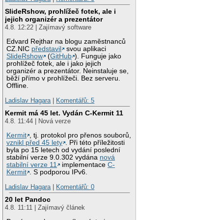
SlideRshow, prohlížeč fotek, ale i
jejich organizér a prezentátor
4.8. 12:22 | Zajímavý software
Edvard Rejthar na blogu zaměstnanců
CZ.NIC
představil
svou aplikaci
SlideRshow
(
GitHub
). Funguje jako
prohlížeč fotek, ale i jako jejich
organizér a prezentátor. Neinstaluje se,
běží přímo v prohlížeči. Bez serveru.
Offline.
Ladislav Hagara
|
Komentářů: 5
Kermit má 45 let. Vydán C-Kermit 11
4.8. 11:44 | Nová verze
Kermit
, tj. protokol pro přenos souborů,
vznikl před 45 lety
. Při této příležitosti
byla po 15 letech od vydání poslední
stabilní verze 9.0.302 vydána
nová
stabilní verze 11
implementace
C-
Kermit
. S podporou IPv6.
Ladislav Hagara
|
Komentářů: 0
20 let Pandoc
4.8. 11:11 | Zajímavý článek