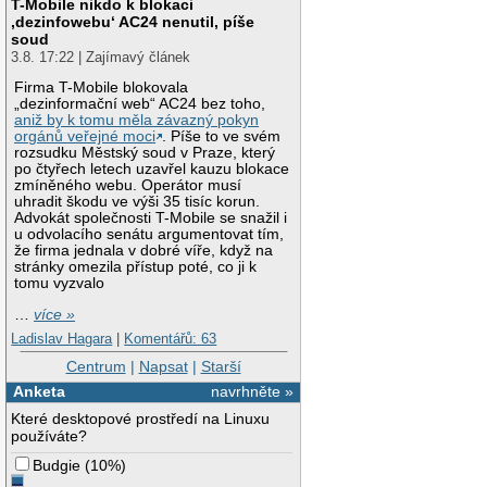
T-Mobile nikdo k blokaci
‚dezinfowebu‘ AC24 nenutil, píše
soud
3.8. 17:22 | Zajímavý článek
Firma T-Mobile blokovala
„dezinformační web“ AC24 bez toho,
aniž by k tomu měla závazný pokyn
orgánů veřejné moci
. Píše to ve svém
rozsudku Městský soud v Praze, který
po čtyřech letech uzavřel kauzu blokace
zmíněného webu. Operátor musí
uhradit škodu ve výši 35 tisíc korun.
Advokát společnosti T-Mobile se snažil i
u odvolacího senátu argumentovat tím,
že firma jednala v dobré víře, když na
stránky omezila přístup poté, co ji k
tomu vyzvalo
…
více »
Ladislav Hagara
|
Komentářů: 63
Centrum
|
Napsat
|
Starší
Anketa
navrhněte »
Které desktopové prostředí na Linuxu
používáte?
Budgie
(
10%
)