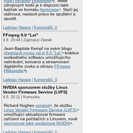
RawTherapee
(
Wikipedie
). Vedle
zdrojových kódů je k dispozici také
balíček ve formátu
AppImage
. Stačí jej
stáhnout, nastavit právo ke spuštění a
spustit.
Ladislav Hagara
|
Komentářů: 0
FFmpeg 9.0 "Lei"
4.8. 20:44 | Zajímavý článek
Jean-Baptiste Kempf na svém blogu
představil novou verzi 9.0 "Lei"
kolekce
svobodného softwaru umožňujícího
nahrávání, konverzi a streamovaní
digitálního zvuku a obrazu
FFmpeg
(
Wikipedie
).
Ladislav Hagara
|
Komentářů: 0
NVIDIA sponzorem služby Linux
Vendor Firmware Service (LVFS)
4.8. 20:11 | Komunita
Richard Hughes
oznámil
, že službu
Linux Vendor Firmware Service (LVFS)
umožňující aktualizovat firmware
zařízení na počítačích s Linuxem, nově
sponzoruje také společnost NVIDIA
.
Ladislav Hagara
|
Komentářů: 0