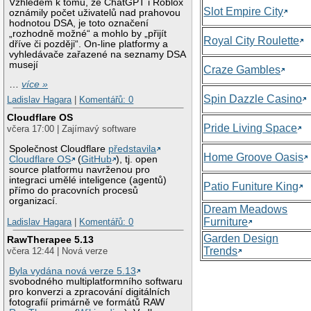
Vzhledem k tomu, že ChatGPT i Roblox
Slot Empire City
oznámily počet uživatelů nad prahovou
hodnotou DSA, je toto označení
„rozhodně možné“ a mohlo by „přijít
Royal City Roulette
dříve či později“. On-line platformy a
vyhledávače zařazené na seznamy DSA
musejí
Craze Gambles
…
více »
Spin Dazzle Casino
Ladislav Hagara
|
Komentářů: 0
Cloudflare OS
Pride Living Space
včera 17:00 | Zajímavý software
Společnost Cloudflare
představila
Home Groove Oasis
Cloudflare OS
(
GitHub
), tj. open
source platformu navrženou pro
integraci umělé inteligence (agentů)
Patio Funiture King
přímo do pracovních procesů
organizací.
Dream Meadows
Furniture
Ladislav Hagara
|
Komentářů: 0
Garden Design
RawTherapee 5.13
Trends
včera 12:44 | Nová verze
Byla vydána nová verze 5.13
svobodného multiplatformního softwaru
pro konverzi a zpracování digitálních
fotografií primárně ve formátů RAW