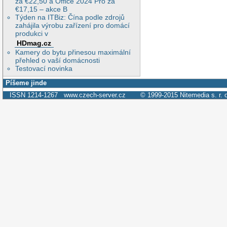
za €22,50 a Office 2024 Pro za
€17,15 – akce B
Týden na ITBiz: Čína podle zdrojů
zahájila výrobu zařízení pro domácí
produkci v
HDmag.cz
Kamery do bytu přinesou maximální
přehled o vaší domácnosti
Testovací novinka
Píšeme jinde
ISSN 1214-1267
www.czech-server.cz
© 1999-2015
Nitemedia s. r. 