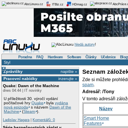
AbcLinuxu.cz
AbcPráce.
ITBiz.cz
HDmag.cz
AbcLinuxu
hledá autory
!
Poradna
FAQ
Hardware
Software
Články
Učebnice
Blog
Styl
×
Seznam zálože
Zprávičky
napište »
Pracovní nabídky
inzerujte »
Zde si můžete prohléd
spam
.
Quake: Dawn of the Machine
dnes 04:44 | IT novinky
Adresář: /Tony
V tomto adresáři zálož
U příležitosti 30. výročí vydání
počítačové hry
Quake
byla
vydána
nová epizoda
s názvem
Dawn of the
Název
Machine
(
Steam
).
Smart Home
Ladislav Hagara
|
Komentářů: 0
Features
Série bezpečnostních záplat v