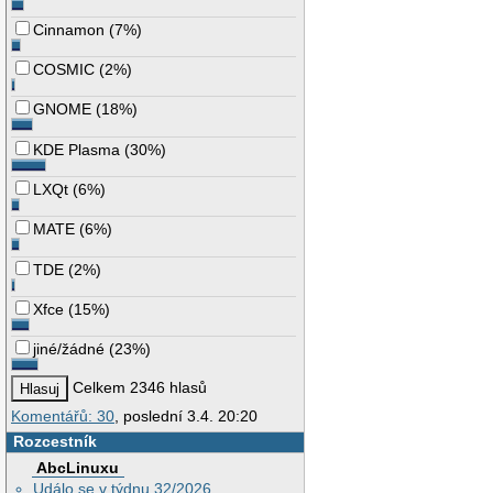
Cinnamon
(
7%
)
COSMIC
(
2%
)
GNOME
(
18%
)
KDE Plasma
(
30%
)
LXQt
(
6%
)
MATE
(
6%
)
TDE
(
2%
)
Xfce
(
15%
)
jiné/žádné
(
23%
)
Celkem 2346 hlasů
Komentářů: 30
, poslední 3.4. 20:20
Rozcestník
AbcLinuxu
Událo se v týdnu 32/2026