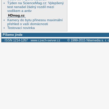
Týden na ScienceMag.cz: Vylepšený
test nenašel žádný rozdíl mezi
vodíkem a antiv
HDmag.cz
Kamery do bytu přinesou maximální
přehled o vaší domácnosti
Testovací novinka
Píšeme jinde
ISSN 1214-1267
www.czech-server.cz
© 1999-2015
Nitemedia s. r. 