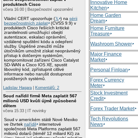
Innovative Home
produktech Cisco
Kitchen
včera 16:00 | Bezpečnostní upozornění
Home Garden
Vládní CERT upozorňuje (
𝕏
) na
sérii
Dream
bezpečnostních záplat
(CVSS 9.9) v
produktech Cisco řešících kritické
Home Furniture
zranitelnosti umožňující obejití
Treasure
autentizace, eskalaci oprávnění,
vzdálené spuštění kódu a odepření
Washroom Shower
služby. Úspěšné zneužití může
útočníkům umožnit získat neoprávněný
Major Finance
přístup k dotčeným systémům,
Market
kompromitovat zařízení Cisco Catalyst
SD-WAN a Cisco IOS XE, spustit
libovolný kód, zpřístupnit citlivé
Personal Finloan
informace nebo narušit dostupnost
postižených systémů.
Forex Currency
Meter
Ladislav Hagara
|
Komentářů: 2
Stock Investment
Soud nařídil firmě Meta zaplatit 567
Credit
milionů USD kvůli újmě způsobené
dětem
Forex Trader Market
včera 15:33 | IT novinky
Tech Revolutions
Soud v americkém státě Nové Mexiko
News
ve čtvrtek
nařídil
internetové
společnosti Meta Platforms zaplatit 567
milionů dolarů (téměř 12 miliard Kč) za