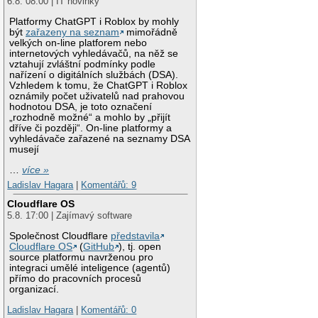
6.8. 08:00 | IT novinky
Platformy ChatGPT i Roblox by mohly
být
zařazeny na seznam
mimořádně
velkých on-line platforem nebo
internetových vyhledávačů, na něž se
vztahují zvláštní podmínky podle
nařízení o digitálních službách (DSA).
Vzhledem k tomu, že ChatGPT i Roblox
oznámily počet uživatelů nad prahovou
hodnotou DSA, je toto označení
„rozhodně možné“ a mohlo by „přijít
dříve či později“. On-line platformy a
vyhledávače zařazené na seznamy DSA
musejí
…
více »
Ladislav Hagara
|
Komentářů: 9
Cloudflare OS
5.8. 17:00 | Zajímavý software
Společnost Cloudflare
představila
Cloudflare OS
(
GitHub
), tj. open
source platformu navrženou pro
integraci umělé inteligence (agentů)
přímo do pracovních procesů
organizací.
Ladislav Hagara
|
Komentářů: 0