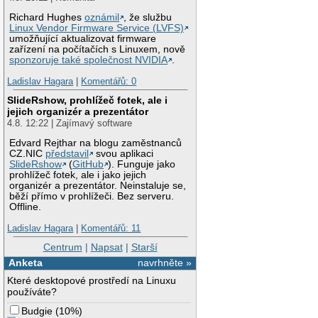
Richard Hughes
oznámil
, že službu
Linux Vendor Firmware Service (LVFS)
umožňující aktualizovat firmware
zařízení na počítačích s Linuxem, nově
sponzoruje také společnost NVIDIA
.
Ladislav Hagara
|
Komentářů: 0
SlideRshow, prohlížeč fotek, ale i
jejich organizér a prezentátor
4.8. 12:22 | Zajímavý software
Edvard Rejthar na blogu zaměstnanců
CZ.NIC
představil
svou aplikaci
SlideRshow
(
GitHub
). Funguje jako
prohlížeč fotek, ale i jako jejich
organizér a prezentátor. Neinstaluje se,
běží přímo v prohlížeči. Bez serveru.
Offline.
Ladislav Hagara
|
Komentářů: 11
Centrum
|
Napsat
|
Starší
Anketa
navrhněte »
Které desktopové prostředí na Linuxu
používáte?
Budgie
(
10%
)