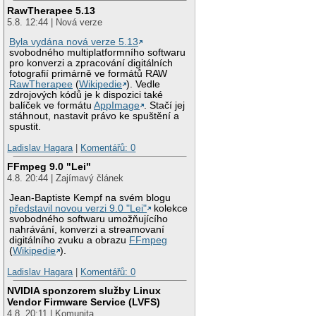
RawTherapee 5.13
5.8. 12:44 | Nová verze
Byla vydána nová verze 5.13
svobodného multiplatformního softwaru
pro konverzi a zpracování digitálních
fotografií primárně ve formátů RAW
RawTherapee
(
Wikipedie
). Vedle
zdrojových kódů je k dispozici také
balíček ve formátu
AppImage
. Stačí jej
stáhnout, nastavit právo ke spuštění a
spustit.
Ladislav Hagara
|
Komentářů: 0
FFmpeg 9.0 "Lei"
4.8. 20:44 | Zajímavý článek
Jean-Baptiste Kempf na svém blogu
představil novou verzi 9.0 "Lei"
kolekce
svobodného softwaru umožňujícího
nahrávání, konverzi a streamovaní
digitálního zvuku a obrazu
FFmpeg
(
Wikipedie
).
Ladislav Hagara
|
Komentářů: 0
NVIDIA sponzorem služby Linux
Vendor Firmware Service (LVFS)
4.8. 20:11 | Komunita