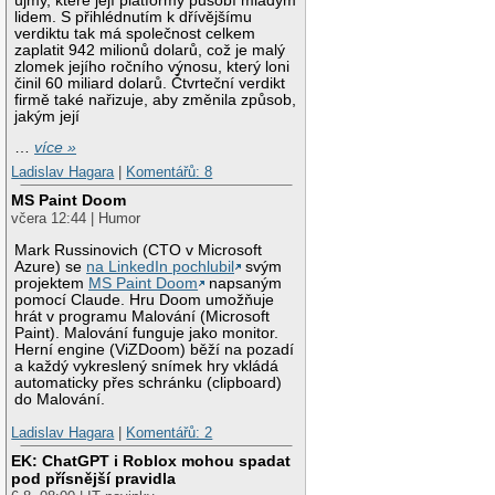
újmy, které její platformy působí mladým
lidem. S přihlédnutím k dřívějšímu
verdiktu tak má společnost celkem
zaplatit 942 milionů dolarů, což je malý
zlomek jejího ročního výnosu, který loni
činil 60 miliard dolarů. Čtvrteční verdikt
firmě také nařizuje, aby změnila způsob,
jakým její
…
více »
Ladislav Hagara
|
Komentářů: 8
MS Paint Doom
včera 12:44 | Humor
Mark Russinovich (CTO v Microsoft
Azure) se
na LinkedIn pochlubil
svým
projektem
MS Paint Doom
napsaným
pomocí Claude. Hru Doom umožňuje
hrát v programu Malování (Microsoft
Paint). Malování funguje jako monitor.
Herní engine (ViZDoom) běží na pozadí
a každý vykreslený snímek hry vkládá
automaticky přes schránku (clipboard)
do Malování.
Ladislav Hagara
|
Komentářů: 2
EK: ChatGPT i Roblox mohou spadat
pod přísnější pravidla