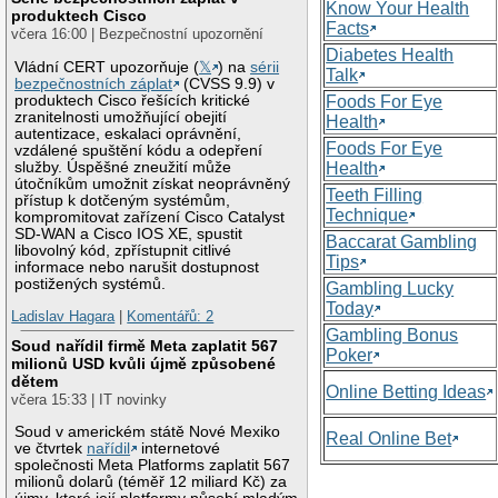
Know Your Health
produktech Cisco
Facts
včera 16:00 | Bezpečnostní upozornění
Diabetes Health
Vládní CERT upozorňuje (
𝕏
) na
sérii
Talk
bezpečnostních záplat
(CVSS 9.9) v
produktech Cisco řešících kritické
Foods For Eye
zranitelnosti umožňující obejití
Health
autentizace, eskalaci oprávnění,
Foods For Eye
vzdálené spuštění kódu a odepření
služby. Úspěšné zneužití může
Health
útočníkům umožnit získat neoprávněný
Teeth Filling
přístup k dotčeným systémům,
Technique
kompromitovat zařízení Cisco Catalyst
SD-WAN a Cisco IOS XE, spustit
Baccarat Gambling
libovolný kód, zpřístupnit citlivé
Tips
informace nebo narušit dostupnost
postižených systémů.
Gambling Lucky
Today
Ladislav Hagara
|
Komentářů: 2
Gambling Bonus
Soud nařídil firmě Meta zaplatit 567
Poker
milionů USD kvůli újmě způsobené
dětem
Online Betting Ideas
včera 15:33 | IT novinky
Soud v americkém státě Nové Mexiko
Real Online Bet
ve čtvrtek
nařídil
internetové
společnosti Meta Platforms zaplatit 567
milionů dolarů (téměř 12 miliard Kč) za