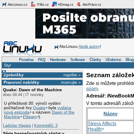
AbcLinuxu.cz
ITBiz.cz
HDmag.cz
AbcPráce.cz
AbcLinuxu
hledá autory
!
Poradna
FAQ
Hardware
Software
Články
Učebnice
Blog
Styl
×
Seznam zálože
Zprávičky
napište »
Pracovní nabídky
inzerujte »
Zde si můžete prohléd
spam
.
Quake: Dawn of the Machine
dnes 04:44 | IT novinky
Adresář: /NewBookM
V tomto adresáři zálož
U příležitosti 30. výročí vydání
počítačové hry
Quake
byla
vydána
nová epizoda
s názvem
Dawn of the
Název
Machine
(
Steam
).
Stress Affects
Ladislav Hagara
|
Komentářů: 3
Health
Série bezpečnostních záplat v