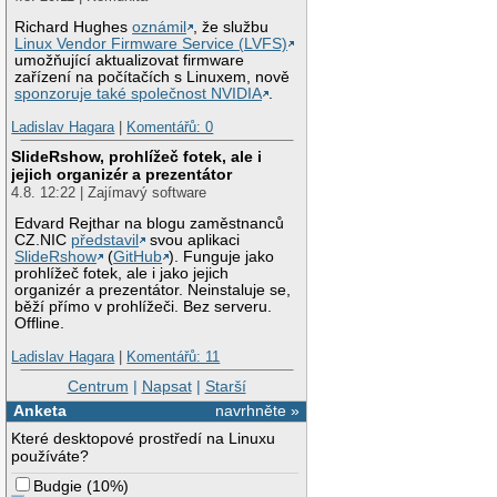
Richard Hughes
oznámil
, že službu
Linux Vendor Firmware Service (LVFS)
umožňující aktualizovat firmware
zařízení na počítačích s Linuxem, nově
sponzoruje také společnost NVIDIA
.
Ladislav Hagara
|
Komentářů: 0
SlideRshow, prohlížeč fotek, ale i
jejich organizér a prezentátor
4.8. 12:22 | Zajímavý software
Edvard Rejthar na blogu zaměstnanců
CZ.NIC
představil
svou aplikaci
SlideRshow
(
GitHub
). Funguje jako
prohlížeč fotek, ale i jako jejich
organizér a prezentátor. Neinstaluje se,
běží přímo v prohlížeči. Bez serveru.
Offline.
Ladislav Hagara
|
Komentářů: 11
Centrum
|
Napsat
|
Starší
Anketa
navrhněte »
Které desktopové prostředí na Linuxu
používáte?
Budgie
(
10%
)