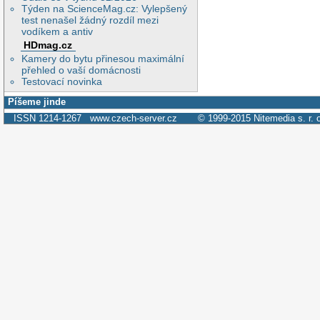
Týden na ScienceMag.cz: Vylepšený
test nenašel žádný rozdíl mezi
vodíkem a antiv
HDmag.cz
Kamery do bytu přinesou maximální
přehled o vaší domácnosti
Testovací novinka
Píšeme jinde
ISSN 1214-1267
www.czech-server.cz
© 1999-2015
Nitemedia s. r. 