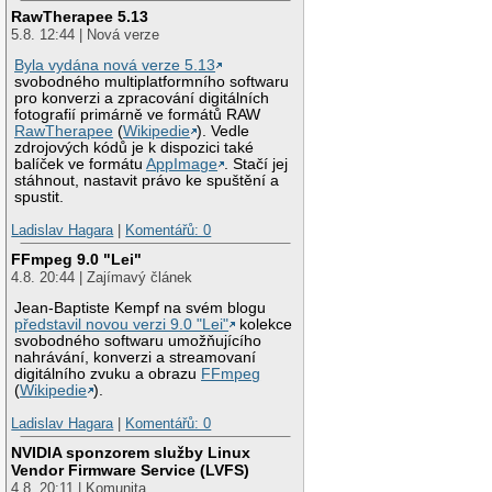
RawTherapee 5.13
5.8. 12:44 | Nová verze
Byla vydána nová verze 5.13
svobodného multiplatformního softwaru
pro konverzi a zpracování digitálních
fotografií primárně ve formátů RAW
RawTherapee
(
Wikipedie
). Vedle
zdrojových kódů je k dispozici také
balíček ve formátu
AppImage
. Stačí jej
stáhnout, nastavit právo ke spuštění a
spustit.
Ladislav Hagara
|
Komentářů: 0
FFmpeg 9.0 "Lei"
4.8. 20:44 | Zajímavý článek
Jean-Baptiste Kempf na svém blogu
představil novou verzi 9.0 "Lei"
kolekce
svobodného softwaru umožňujícího
nahrávání, konverzi a streamovaní
digitálního zvuku a obrazu
FFmpeg
(
Wikipedie
).
Ladislav Hagara
|
Komentářů: 0
NVIDIA sponzorem služby Linux
Vendor Firmware Service (LVFS)
4.8. 20:11 | Komunita