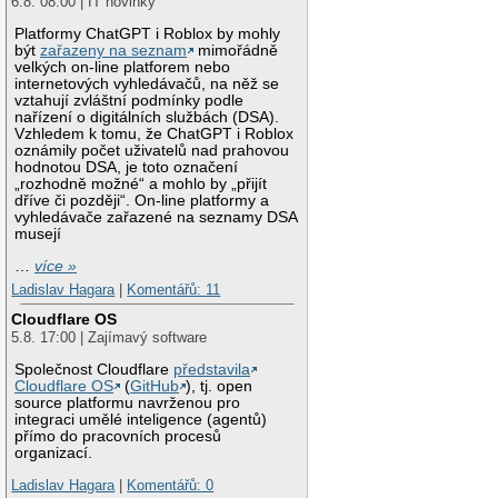
6.8. 08:00 | IT novinky
Platformy ChatGPT i Roblox by mohly
být
zařazeny na seznam
mimořádně
velkých on-line platforem nebo
internetových vyhledávačů, na něž se
vztahují zvláštní podmínky podle
nařízení o digitálních službách (DSA).
Vzhledem k tomu, že ChatGPT i Roblox
oznámily počet uživatelů nad prahovou
hodnotou DSA, je toto označení
„rozhodně možné“ a mohlo by „přijít
dříve či později“. On-line platformy a
vyhledávače zařazené na seznamy DSA
musejí
…
více »
Ladislav Hagara
|
Komentářů: 11
Cloudflare OS
5.8. 17:00 | Zajímavý software
Společnost Cloudflare
představila
Cloudflare OS
(
GitHub
), tj. open
source platformu navrženou pro
integraci umělé inteligence (agentů)
přímo do pracovních procesů
organizací.
Ladislav Hagara
|
Komentářů: 0