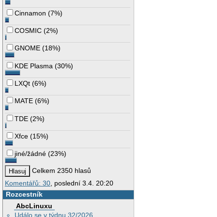
Cinnamon
(
7%
)
COSMIC
(
2%
)
GNOME
(
18%
)
KDE Plasma
(
30%
)
LXQt
(
6%
)
MATE
(
6%
)
TDE
(
2%
)
Xfce
(
15%
)
jiné/žádné
(
23%
)
Celkem 2350 hlasů
Komentářů: 30
, poslední 3.4. 20:20
Rozcestník
AbcLinuxu
Událo se v týdnu 32/2026