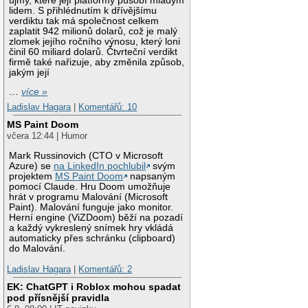
újmy, které její platformy působí mladým
lidem. S přihlédnutím k dřívějšímu
verdiktu tak má společnost celkem
zaplatit 942 milionů dolarů, což je malý
zlomek jejího ročního výnosu, který loni
činil 60 miliard dolarů. Čtvrteční verdikt
firmě také nařizuje, aby změnila způsob,
jakým její
…
více »
Ladislav Hagara
|
Komentářů: 10
MS Paint Doom
včera 12:44 | Humor
Mark Russinovich (CTO v Microsoft
Azure) se
na LinkedIn pochlubil
svým
projektem
MS Paint Doom
napsaným
pomocí Claude. Hru Doom umožňuje
hrát v programu Malování (Microsoft
Paint). Malování funguje jako monitor.
Herní engine (ViZDoom) běží na pozadí
a každý vykreslený snímek hry vkládá
automaticky přes schránku (clipboard)
do Malování.
Ladislav Hagara
|
Komentářů: 2
EK: ChatGPT i Roblox mohou spadat
pod přísnější pravidla