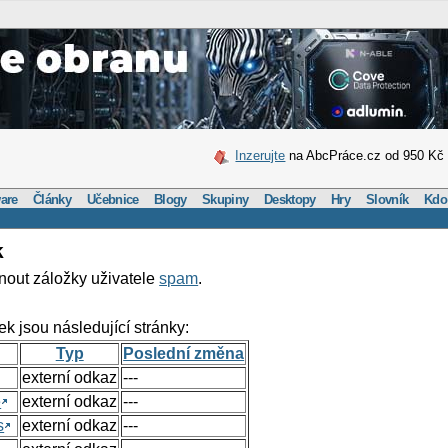
Inzerujte
na AbcPráce.cz od 950 Kč
are
Články
Učebnice
Blogy
Skupiny
Desktopy
Hry
Slovník
Kdo
k
nout záložky uživatele
spam
.
ek jsou následující stránky:
Typ
Poslední změna
externí odkaz
---
e
externí odkaz
---
s
externí odkaz
---