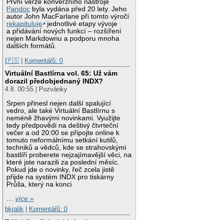
První verze konverzního nástroje
Pandoc
byla vydána před 20 lety. Jeho
autor John MacFarlane při tomto výročí
rekapituluje
jednotlivé etapy vývoje
a přidávání nových funkcí – rozšíření
nejen Markdownu a podporu mnoha
dalších formátů.
|🇵🇸
|
Komentářů: 0
Virtuální Bastlírna vol. 65: Už vám
dorazil předobjednaný INDX?
4.8. 00:55 | Pozvánky
Srpen přinesl nejen další spalující
vedro, ale také Virtuální Bastlírnu s
neméně žhavými novinkami. Využijte
tedy předpovědi na deštivý čtvrteční
večer a od 20:00 se připojte online k
tomuto neformálnímu setkání kutilů,
techniků a vědců, kde se strahovskými
bastlíři proberete nejzajímavější věci, na
které jste narazili za poslední měsíc.
Pokud jde o novinky, řeč zcela jistě
přijde na systém INDX pro tiskárny
Průša, který na konci
…
více »
bkralik
|
Komentářů: 0