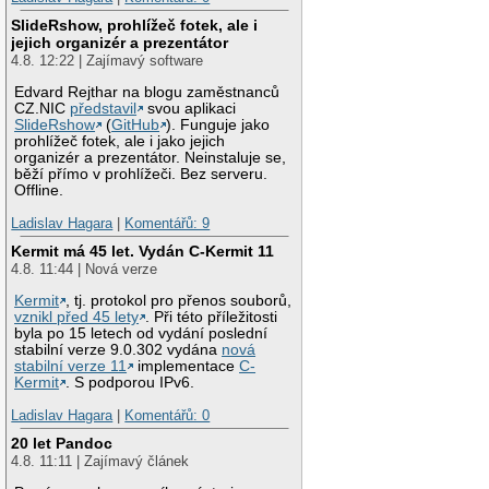
SlideRshow, prohlížeč fotek, ale i
jejich organizér a prezentátor
4.8. 12:22 | Zajímavý software
Edvard Rejthar na blogu zaměstnanců
CZ.NIC
představil
svou aplikaci
SlideRshow
(
GitHub
). Funguje jako
prohlížeč fotek, ale i jako jejich
organizér a prezentátor. Neinstaluje se,
běží přímo v prohlížeči. Bez serveru.
Offline.
Ladislav Hagara
|
Komentářů: 9
Kermit má 45 let. Vydán C-Kermit 11
4.8. 11:44 | Nová verze
Kermit
, tj. protokol pro přenos souborů,
vznikl před 45 lety
. Při této příležitosti
byla po 15 letech od vydání poslední
stabilní verze 9.0.302 vydána
nová
stabilní verze 11
implementace
C-
Kermit
. S podporou IPv6.
Ladislav Hagara
|
Komentářů: 0
20 let Pandoc
4.8. 11:11 | Zajímavý článek