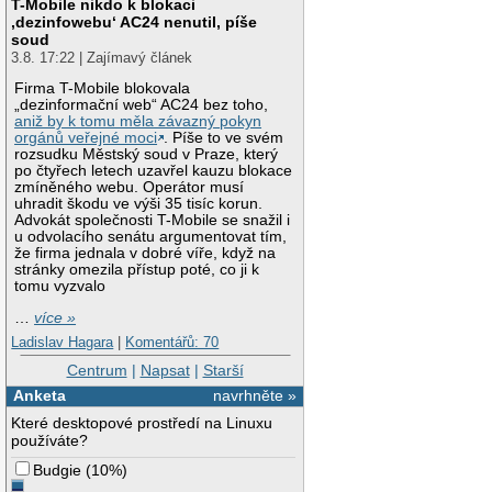
T-Mobile nikdo k blokaci
‚dezinfowebu‘ AC24 nenutil, píše
soud
3.8. 17:22 | Zajímavý článek
Firma T-Mobile blokovala
„dezinformační web“ AC24 bez toho,
aniž by k tomu měla závazný pokyn
orgánů veřejné moci
. Píše to ve svém
rozsudku Městský soud v Praze, který
po čtyřech letech uzavřel kauzu blokace
zmíněného webu. Operátor musí
uhradit škodu ve výši 35 tisíc korun.
Advokát společnosti T-Mobile se snažil i
u odvolacího senátu argumentovat tím,
že firma jednala v dobré víře, když na
stránky omezila přístup poté, co ji k
tomu vyzvalo
…
více »
Ladislav Hagara
|
Komentářů: 70
Centrum
|
Napsat
|
Starší
Anketa
navrhněte »
Které desktopové prostředí na Linuxu
používáte?
Budgie
(
10%
)