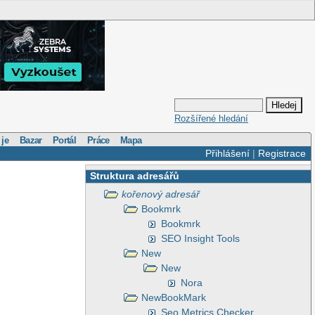
Rozšířené hledání
 je
Bazar
Portál
Práce
Mapa
Přihlášení
|
Registrace
Struktura adresářů
kořenový adresář
Bookmrk
Bookmrk
SEO Insight Tools
New
New
Nora
NewBookMark
Seo Metrics Checker