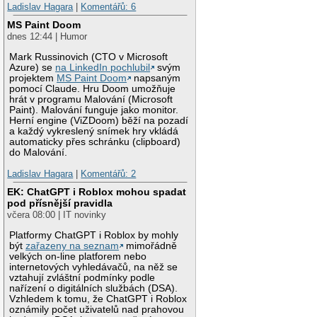
Ladislav Hagara
|
Komentářů: 6
MS Paint Doom
dnes 12:44 | Humor
Mark Russinovich (CTO v Microsoft
Azure) se
na LinkedIn pochlubil
svým
projektem
MS Paint Doom
napsaným
pomocí Claude. Hru Doom umožňuje
hrát v programu Malování (Microsoft
Paint). Malování funguje jako monitor.
Herní engine (ViZDoom) běží na pozadí
a každý vykreslený snímek hry vkládá
automaticky přes schránku (clipboard)
do Malování.
Ladislav Hagara
|
Komentářů: 2
EK: ChatGPT i Roblox mohou spadat
pod přísnější pravidla
včera 08:00 | IT novinky
Platformy ChatGPT i Roblox by mohly
být
zařazeny na seznam
mimořádně
velkých on-line platforem nebo
internetových vyhledávačů, na něž se
vztahují zvláštní podmínky podle
nařízení o digitálních službách (DSA).
Vzhledem k tomu, že ChatGPT i Roblox
oznámily počet uživatelů nad prahovou