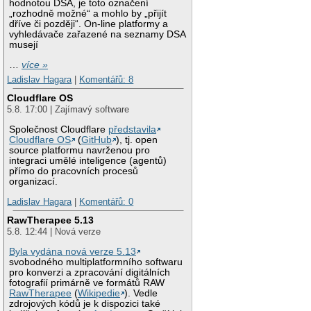
hodnotou DSA, je toto označení
„rozhodně možné“ a mohlo by „přijít
dříve či později“. On-line platformy a
vyhledávače zařazené na seznamy DSA
musejí
…
více »
Ladislav Hagara
|
Komentářů: 8
Cloudflare OS
5.8. 17:00 | Zajímavý software
Společnost Cloudflare
představila
Cloudflare OS
(
GitHub
), tj. open
source platformu navrženou pro
integraci umělé inteligence (agentů)
přímo do pracovních procesů
organizací.
Ladislav Hagara
|
Komentářů: 0
RawTherapee 5.13
5.8. 12:44 | Nová verze
Byla vydána nová verze 5.13
svobodného multiplatformního softwaru
pro konverzi a zpracování digitálních
fotografií primárně ve formátů RAW
RawTherapee
(
Wikipedie
). Vedle
zdrojových kódů je k dispozici také