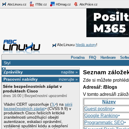
AbcLinuxu.cz
ITBiz.cz
HDmag.cz
AbcPráce.cz
AbcLinuxu
hledá autory
!
Poradna
FAQ
Hardware
Softw
Styl
×
Seznam zálože
Zprávičky
napište »
Pracovní nabídky
inzerujte »
Zde si můžete prohléd
Série bezpečnostních záplat v
Adresář: /Blogs
produktech Cisco
V tomto adresáři zálož
dnes 16:00 | Bezpečnostní upozornění
Název
Vládní CERT upozorňuje (
𝕏
) na
sérii
Guest posting
bezpečnostních záplat
(CVSS 9.9) v
produktech Cisco řešících kritické
Google Ranking
zranitelnosti umožňující obejití
autentizace, eskalaci oprávnění,
Programmatic SEO
vzdálené spuštění kódu a odepření