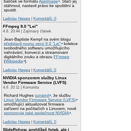
balíček ve formátu
AppImage
. Stačí jej
stáhnout, nastavit právo ke spuštění a
spustit.
Ladislav Hagara
|
Komentářů: 0
FFmpeg 9.0 "Lei"
4.8. 20:44 | Zajímavý článek
Jean-Baptiste Kempf na svém blogu
představil novou verzi 9.0 "Lei"
kolekce
svobodného softwaru umožňujícího
nahrávání, konverzi a streamovaní
digitálního zvuku a obrazu
FFmpeg
(
Wikipedie
).
Ladislav Hagara
|
Komentářů: 0
NVIDIA sponzorem služby Linux
Vendor Firmware Service (LVFS)
4.8. 20:11 | Komunita
Richard Hughes
oznámil
, že službu
Linux Vendor Firmware Service (LVFS)
umožňující aktualizovat firmware
zařízení na počítačích s Linuxem, nově
sponzoruje také společnost NVIDIA
.
Ladislav Hagara
|
Komentářů: 0
SlideRshow, prohlížeč fotek, ale i