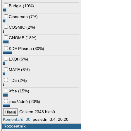
Budgie
(
10%
)
Cinnamon
(
7%
)
COSMIC
(
2%
)
GNOME
(
18%
)
KDE Plasma
(
30%
)
LXQt
(
6%
)
MATE
(
6%
)
TDE
(
2%
)
Xfce
(
15%
)
jiné/žádné
(
23%
)
Celkem 2343 hlasů
Komentářů: 30
, poslední 3.4. 20:20
Rozcestník