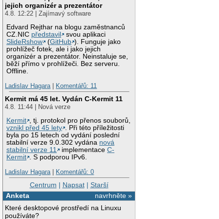
jejich organizér a prezentátor
4.8. 12:22 | Zajímavý software
Edvard Rejthar na blogu zaměstnanců
CZ.NIC
představil
svou aplikaci
SlideRshow
(
GitHub
). Funguje jako
prohlížeč fotek, ale i jako jejich
organizér a prezentátor. Neinstaluje se,
běží přímo v prohlížeči. Bez serveru.
Offline.
Ladislav Hagara
|
Komentářů: 11
Kermit má 45 let. Vydán C-Kermit 11
4.8. 11:44 | Nová verze
Kermit
, tj. protokol pro přenos souborů,
vznikl před 45 lety
. Při této příležitosti
byla po 15 letech od vydání poslední
stabilní verze 9.0.302 vydána
nová
stabilní verze 11
implementace
C-
Kermit
. S podporou IPv6.
Ladislav Hagara
|
Komentářů: 0
Centrum
|
Napsat
|
Starší
Anketa
navrhněte »
Které desktopové prostředí na Linuxu
používáte?