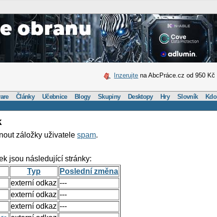
Inzerujte
na AbcPráce.cz od 950 Kč
are
Články
Učebnice
Blogy
Skupiny
Desktopy
Hry
Slovník
Kdo
k
nout záložky uživatele
spam
.
ek jsou následující stránky:
Typ
Poslední změna
externí odkaz
---
externí odkaz
---
externí odkaz
---