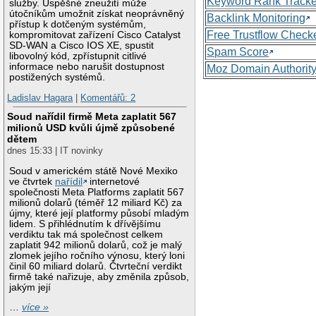
Keyword Rank Tracke
služby. Úspěšné zneužití může
útočníkům umožnit získat neoprávněný
Backlink Monitoring
přístup k dotčeným systémům,
Free Trustflow Check
kompromitovat zařízení Cisco Catalyst
SD-WAN a Cisco IOS XE, spustit
Spam Score
libovolný kód, zpřístupnit citlivé
informace nebo narušit dostupnost
Moz Domain Authorit
postižených systémů.
Ladislav Hagara
|
Komentářů: 2
Soud nařídil firmě Meta zaplatit 567
milionů USD kvůli újmě způsobené
dětem
dnes 15:33 | IT novinky
Soud v americkém státě Nové Mexiko
ve čtvrtek
nařídil
internetové
společnosti Meta Platforms zaplatit 567
milionů dolarů (téměř 12 miliard Kč) za
újmy, které její platformy působí mladým
lidem. S přihlédnutím k dřívějšímu
verdiktu tak má společnost celkem
zaplatit 942 milionů dolarů, což je malý
zlomek jejího ročního výnosu, který loni
činil 60 miliard dolarů. Čtvrteční verdikt
firmě také nařizuje, aby změnila způsob,
jakým její
…
více »