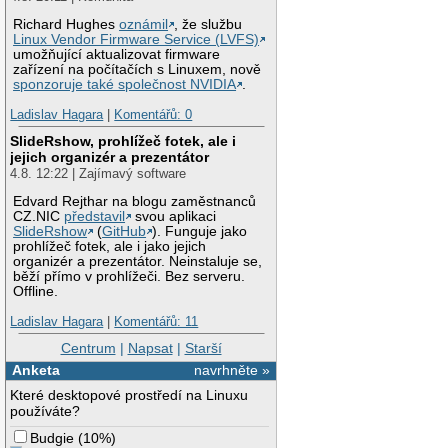
Richard Hughes
oznámil
, že službu
Linux Vendor Firmware Service (LVFS)
umožňující aktualizovat firmware
zařízení na počítačích s Linuxem, nově
sponzoruje také společnost NVIDIA
.
Ladislav Hagara
|
Komentářů: 0
SlideRshow, prohlížeč fotek, ale i
jejich organizér a prezentátor
4.8. 12:22 | Zajímavý software
Edvard Rejthar na blogu zaměstnanců
CZ.NIC
představil
svou aplikaci
SlideRshow
(
GitHub
). Funguje jako
prohlížeč fotek, ale i jako jejich
organizér a prezentátor. Neinstaluje se,
běží přímo v prohlížeči. Bez serveru.
Offline.
Ladislav Hagara
|
Komentářů: 11
Centrum
|
Napsat
|
Starší
Anketa
navrhněte »
Které desktopové prostředí na Linuxu
používáte?
Budgie
(
10%
)