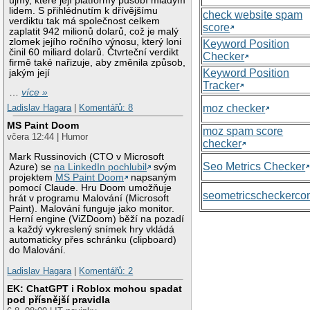
újmy, které její platformy působí mladým
lidem. S přihlédnutím k dřívějšímu
check website spam
verdiktu tak má společnost celkem
score
zaplatit 942 milionů dolarů, což je malý
zlomek jejího ročního výnosu, který loni
Keyword Position
činil 60 miliard dolarů. Čtvrteční verdikt
Checker
firmě také nařizuje, aby změnila způsob,
Keyword Position
jakým její
Tracker
…
více »
moz checker
Ladislav Hagara
|
Komentářů: 8
MS Paint Doom
moz spam score
včera 12:44 | Humor
checker
Mark Russinovich (CTO v Microsoft
Seo Metrics Checker
Azure) se
na LinkedIn pochlubil
svým
projektem
MS Paint Doom
napsaným
pomocí Claude. Hru Doom umožňuje
seometricscheckerc
hrát v programu Malování (Microsoft
Paint). Malování funguje jako monitor.
Herní engine (ViZDoom) běží na pozadí
a každý vykreslený snímek hry vkládá
automaticky přes schránku (clipboard)
do Malování.
Ladislav Hagara
|
Komentářů: 2
EK: ChatGPT i Roblox mohou spadat
pod přísnější pravidla