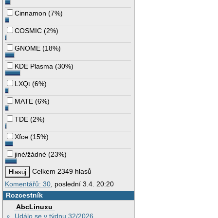
Cinnamon
(
7%
)
COSMIC
(
2%
)
GNOME
(
18%
)
KDE Plasma
(
30%
)
LXQt
(
6%
)
MATE
(
6%
)
TDE
(
2%
)
Xfce
(
15%
)
jiné/žádné
(
23%
)
Celkem 2349 hlasů
Komentářů: 30
, poslední 3.4. 20:20
Rozcestník
AbcLinuxu
Událo se v týdnu 32/2026