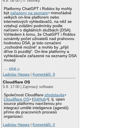
6.8. 08:00 | IT novinky
Platformy ChatGPT i Roblox by mohly
být
zařazeny na seznam
mimořádně
velkých on-line platforem nebo
internetových vyhledávačů, na něž se
vztahují zvláštní podmínky podle
nařízení o digitálních službách (DSA).
Vzhledem k tomu, že ChatGPT i Roblox
oznámily počet uživatelů nad prahovou
hodnotou DSA, je toto označení
„rozhodně možné“ a mohlo by „přijít
dříve či později“. On-line platformy a
vyhledávače zařazené na seznamy DSA
musejí
…
více »
Ladislav Hagara
|
Komentářů: 9
Cloudflare OS
5.8. 17:00 | Zajímavý software
Společnost Cloudflare
představila
Cloudflare OS
(
GitHub
), tj. open
source platformu navrženou pro
integraci umělé inteligence (agentů)
přímo do pracovních procesů
organizací.
Ladislav Hagara
|
Komentářů: 0