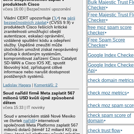
Bulk Majestic Trust F
produktech Cisco
Checker
včera 16:00 | Bezpečnostní upozornění
Free Majestic Trust F
Vládní CERT upozorňuje (
𝕏
) na
sérii
Checker
bezpečnostních záplat
(CVSS 9.9) v
produktech Cisco řešících kritické
free moz spam score
zranitelnosti umožňující obejití
checker
autentizace, eskalaci oprávnění,
Free Spam Score
vzdálené spuštění kódu a odepření
služby. Úspěšné zneužití může
Checker
útočníkům umožnit získat neoprávněný
přístup k dotčeným systémům,
Google Index Checke
kompromitovat zařízení Cisco Catalyst
SD-WAN a Cisco IOS XE, spustit
Google Index Checke
libovolný kód, zpřístupnit citlivé
Api
informace nebo narušit dostupnost
postižených systémů.
check domain metrics
Ladislav Hagara
|
Komentářů: 2
check moz metrics
Soud nařídil firmě Meta zaplatit 567
milionů USD kvůli újmě způsobené
dětem
check moz spam scor
včera 15:33 | IT novinky
check spam score of
Soud v americkém státě Nové Mexiko
domain
ve čtvrtek
nařídil
internetové
společnosti Meta Platforms zaplatit 567
milionů dolarů (téměř 12 miliard Kč) za
check trust flow