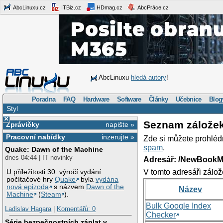
AbcLinuxu.cz
ITBiz.cz
HDmag.cz
AbcPráce.cz
AbcLinuxu
hledá autory
!
Poradna
FAQ
Hardware
Software
Články
Učebnice
Blog
Styl
×
Seznam zálože
Zprávičky
napište »
Pracovní nabídky
inzerujte »
Zde si můžete prohléd
spam
.
Quake: Dawn of the Machine
dnes 04:44 | IT novinky
Adresář: /NewBookM
V tomto adresáři zálož
U příležitosti 30. výročí vydání
počítačové hry
Quake
byla
vydána
nová epizoda
s názvem
Dawn of the
Název
Machine
(
Steam
).
Bulk Google Index
Ladislav Hagara
|
Komentářů: 0
Checker
Série bezpečnostních záplat v