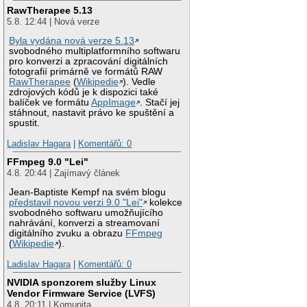
RawTherapee 5.13
5.8. 12:44 | Nová verze
Byla vydána nová verze 5.13
svobodného multiplatformního softwaru
pro konverzi a zpracování digitálních
fotografií primárně ve formátů RAW
RawTherapee
(
Wikipedie
). Vedle
zdrojových kódů je k dispozici také
balíček ve formátu
AppImage
. Stačí jej
stáhnout, nastavit právo ke spuštění a
spustit.
Ladislav Hagara
|
Komentářů: 0
FFmpeg 9.0 "Lei"
4.8. 20:44 | Zajímavý článek
Jean-Baptiste Kempf na svém blogu
představil novou verzi 9.0 "Lei"
kolekce
svobodného softwaru umožňujícího
nahrávání, konverzi a streamovaní
digitálního zvuku a obrazu
FFmpeg
(
Wikipedie
).
Ladislav Hagara
|
Komentářů: 0
NVIDIA sponzorem služby Linux
Vendor Firmware Service (LVFS)
4.8. 20:11 | Komunita