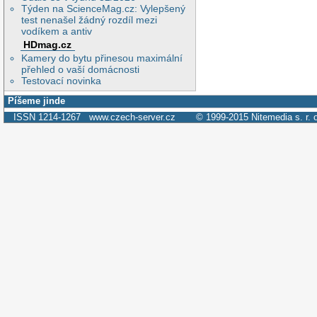
Týden na ScienceMag.cz: Vylepšený
test nenašel žádný rozdíl mezi
vodíkem a antiv
HDmag.cz
Kamery do bytu přinesou maximální
přehled o vaší domácnosti
Testovací novinka
Píšeme jinde
ISSN 1214-1267
www.czech-server.cz
© 1999-2015
Nitemedia s. r. 