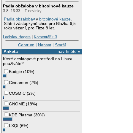
Padla obžaloba v bitcoinové kauze
3.8. 16:33 | IT novinky
Padla obžaloba
v
bitcoinové kauze
.
Státní zástupkyně chce pro Blažka 6,5
roku vězení, pro Titze 8 let.
Ladislav Hagara
|
Komentářů: 3
Centrum
|
Napsat
|
Starší
Anketa
navrhněte »
Které desktopové prostředí na Linuxu
používáte?
Budgie
(
10%
)
Cinnamon
(
7%
)
COSMIC
(
2%
)
GNOME
(
18%
)
KDE Plasma
(
30%
)
LXQt
(
6%
)