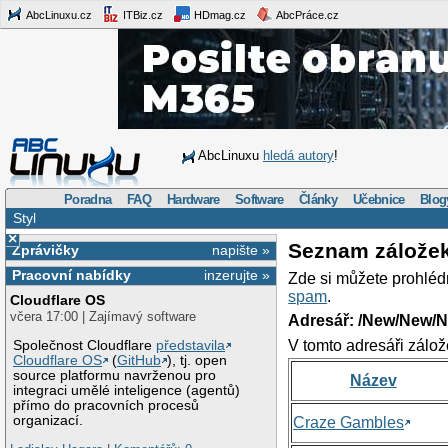
AbcLinuxu.cz
ITBiz.cz
HDmag.cz
AbcPráce.cz
AbcLinuxu
hledá autory
!
Poradna
FAQ
Hardware
Software
Články
Učebnice
Blog
Styl
×
Seznam zálože
Zprávičky
napište »
Pracovní nabídky
inzerujte »
Zde si můžete prohléd
spam
.
Cloudflare OS
včera 17:00 | Zajímavý software
Adresář: /New/New/N
V tomto adresáři zálož
Společnost Cloudflare
představila
Cloudflare OS
(
GitHub
), tj. open
source platformu navrženou pro
Název
integraci umělé inteligence (agentů)
přímo do pracovních procesů
organizací.
Craze Gambles