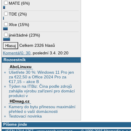
MATE
(
6%
)
TDE
(
2%
)
Xfce
(
15%
)
jiné/žádné
(
23%
)
Celkem 2326 hlasů
Komentářů: 30
, poslední 3.4. 20:20
Rozcestník
AbcLinuxu
Ušetřete 30 %: Windows 11 Pro jen
za €22,50 a Office 2024 Pro za
€17,15 – akce B
Týden na ITBiz: Čína podle zdrojů
zahájila výrobu zařízení pro domácí
produkci v
HDmag.cz
Kamery do bytu přinesou maximální
přehled o vaší domácnosti
Testovací novinka
Píšeme jinde