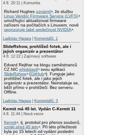
4.8. 20:11 | Komunita
Richard Hughes
oznámil
, že službu
Linux Vendor Firmware Service (LVFS)
umožňující aktualizovat firmware
zařízení na počítačích s Linuxem, nově
sponzoruje také společnost NVIDIA
.
Ladislav Hagara
|
Komentářů: 1
SlideRshow, prohlížeč fotek, ale i
jejich organizér a prezentátor
4.8. 12:22 | Zajímavý software
Edvard Rejthar na blogu zaměstnanců
CZ.NIC
představil
svou aplikaci
SlideRshow
(
GitHub
). Funguje jako
prohlížeč fotek, ale i jako jejich
organizér a prezentátor. Neinstaluje se,
běží přímo v prohlížeči. Bez serveru.
Offline.
Ladislav Hagara
|
Komentářů: 3
Kermit má 45 let. Vydán C-Kermit 11
4.8. 11:44 | Nová verze
Kermit
, tj. protokol pro přenos souborů,
vznikl před 45 lety
. Při této příležitosti
byla po 15 letech od vydání poslední