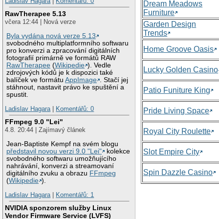
Ladislav Hagara
|
Komentářů: 0
Dream Meadows
Furniture
RawTherapee 5.13
včera 12:44 | Nová verze
Garden Design
Trends
Byla vydána nová verze 5.13
svobodného multiplatformního softwaru
Home Groove Oasis
pro konverzi a zpracování digitálních
fotografií primárně ve formátů RAW
RawTherapee
(
Wikipedie
). Vedle
Lucky Golden Casino
zdrojových kódů je k dispozici také
balíček ve formátu
AppImage
. Stačí jej
stáhnout, nastavit právo ke spuštění a
Patio Funiture King
spustit.
Ladislav Hagara
|
Komentářů: 0
Pride Living Space
FFmpeg 9.0 "Lei"
4.8. 20:44 | Zajímavý článek
Royal City Roulette
Jean-Baptiste Kempf na svém blogu
představil novou verzi 9.0 "Lei"
kolekce
Slot Empire City
svobodného softwaru umožňujícího
nahrávání, konverzi a streamovaní
Spin Dazzle Casino
digitálního zvuku a obrazu
FFmpeg
(
Wikipedie
).
Ladislav Hagara
|
Komentářů: 1
NVIDIA sponzorem služby Linux
Vendor Firmware Service (LVFS)