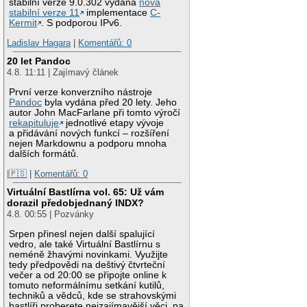
stabilní verze 9.0.302 vydána
nová
stabilní verze 11
implementace
C-
Kermit
. S podporou IPv6.
Ladislav Hagara
|
Komentářů: 0
20 let Pandoc
4.8. 11:11 | Zajímavý článek
První verze konverzního nástroje
Pandoc
byla vydána před 20 lety. Jeho
autor John MacFarlane při tomto výročí
rekapituluje
jednotlivé etapy vývoje
a přidávání nových funkcí – rozšíření
nejen Markdownu a podporu mnoha
dalších formátů.
|🇵🇸
|
Komentářů: 0
Virtuální Bastlírna vol. 65: Už vám
dorazil předobjednaný INDX?
4.8. 00:55 | Pozvánky
Srpen přinesl nejen další spalující
vedro, ale také Virtuální Bastlírnu s
neméně žhavými novinkami. Využijte
tedy předpovědi na deštivý čtvrteční
večer a od 20:00 se připojte online k
tomuto neformálnímu setkání kutilů,
techniků a vědců, kde se strahovskými
bastlíři proberete nejzajímavější věci, na