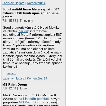
Ladislav Hagara
|
Komentářů: 4
Soud nařídil firmě Meta zaplatit 567
milionů USD kvůli újmě způsobené
dětem
7.8. 15:33 | IT novinky
Soud v americkém státě Nové Mexiko
ve čtvrtek
nařídil
internetové
společnosti Meta Platforms zaplatit 567
milionů dolarů (téměř 12 miliard Kč) za
újmy, které její platformy působí mladým
lidem. S přihlédnutím k dřívějšímu
verdiktu tak má společnost celkem
zaplatit 942 milionů dolarů, což je malý
zlomek jejího ročního výnosu, který loni
činil 60 miliard dolarů. Čtvrteční verdikt
firmě také nařizuje, aby změnila způsob,
jakým její
…
více »
Ladislav Hagara
|
Komentářů: 14
MS Paint Doom
7.8. 12:44 | Humor
Mark Russinovich (CTO v Microsoft
Azure) se
na LinkedIn pochlubil
svým
projektem
MS Paint Doom
napsaným
pomocí Claude. Hru Doom umožňuje