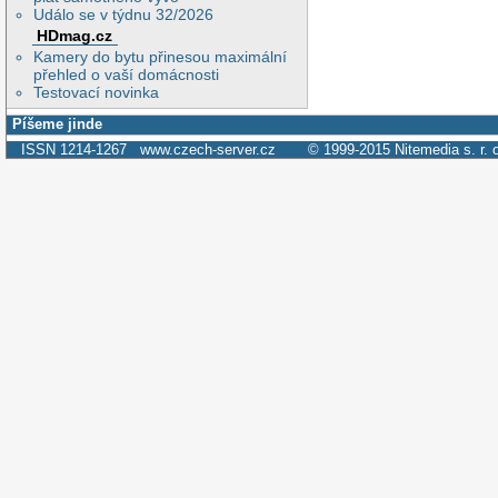
Událo se v týdnu 32/2026
HDmag.cz
Kamery do bytu přinesou maximální
přehled o vaší domácnosti
Testovací novinka
Píšeme jinde
ISSN 1214-1267
www.czech-server.cz
© 1999-2015
Nitemedia s. r. 