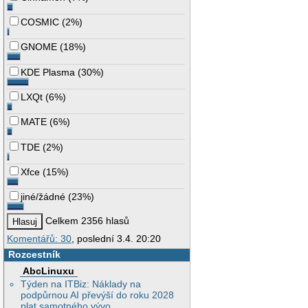
COSMIC
(
2%
)
GNOME
(
18%
)
KDE Plasma
(
30%
)
LXQt
(
6%
)
MATE
(
6%
)
TDE
(
2%
)
Xfce
(
15%
)
jiné/žádné
(
23%
)
Celkem 2356 hlasů
Komentářů: 30
, poslední 3.4. 20:20
Rozcestník
AbcLinuxu
Týden na ITBiz: Náklady na
podpůrnou AI převýší do roku 2028
plat samotného vývo