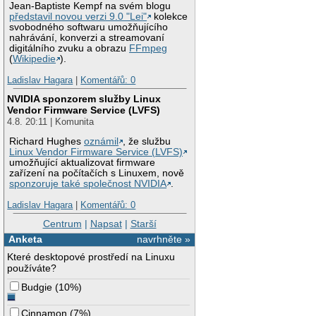
Jean-Baptiste Kempf na svém blogu
představil novou verzi 9.0 "Lei"
kolekce
svobodného softwaru umožňujícího
nahrávání, konverzi a streamovaní
digitálního zvuku a obrazu
FFmpeg
(
Wikipedie
).
Ladislav Hagara
|
Komentářů: 0
NVIDIA sponzorem služby Linux
Vendor Firmware Service (LVFS)
4.8. 20:11 | Komunita
Richard Hughes
oznámil
, že službu
Linux Vendor Firmware Service (LVFS)
umožňující aktualizovat firmware
zařízení na počítačích s Linuxem, nově
sponzoruje také společnost NVIDIA
.
Ladislav Hagara
|
Komentářů: 0
Centrum
|
Napsat
|
Starší
Anketa
navrhněte »
Které desktopové prostředí na Linuxu
používáte?
Budgie
(
10%
)
Cinnamon
(
7%
)