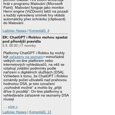
hrát v programu Malování (Microsoft
Paint). Malování funguje jako monitor.
Herní engine (ViZDoom) běží na pozadí
a každý vykreslený snímek hry vkládá
automaticky přes schránku (clipboard)
do Malování.
Ladislav Hagara
|
Komentářů: 4
EK: ChatGPT i Roblox mohou spadat
pod přísnější pravidla
6.8. 08:00 | IT novinky
Platformy ChatGPT i Roblox by mohly
být
zařazeny na seznam
mimořádně
velkých on-line platforem nebo
internetových vyhledávačů, na něž se
vztahují zvláštní podmínky podle
nařízení o digitálních službách (DSA).
Vzhledem k tomu, že ChatGPT i Roblox
oznámily počet uživatelů nad prahovou
hodnotou DSA, je toto označení
„rozhodně možné“ a mohlo by „přijít
dříve či později“. On-line platformy a
vyhledávače zařazené na seznamy DSA
musejí
…
více »
Ladislav Hagara
|
Komentářů: 13