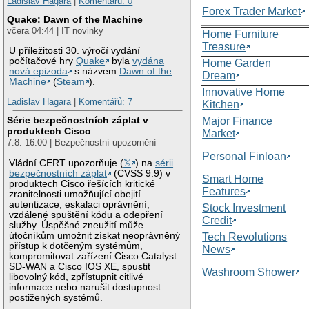
Ladislav Hagara
|
Komentářů: 0
Forex Trader Market
Quake: Dawn of the Machine
včera 04:44 | IT novinky
Home Furniture
Treasure
U příležitosti 30. výročí vydání
počítačové hry
Quake
byla
vydána
Home Garden
nová epizoda
s názvem
Dawn of the
Dream
Machine
(
Steam
).
Innovative Home
Ladislav Hagara
|
Komentářů: 7
Kitchen
Série bezpečnostních záplat v
Major Finance
produktech Cisco
Market
7.8. 16:00 | Bezpečnostní upozornění
Personal Finloan
Vládní CERT upozorňuje (
𝕏
) na
sérii
bezpečnostních záplat
(CVSS 9.9) v
Smart Home
produktech Cisco řešících kritické
Features
zranitelnosti umožňující obejití
autentizace, eskalaci oprávnění,
Stock Investment
vzdálené spuštění kódu a odepření
Credit
služby. Úspěšné zneužití může
útočníkům umožnit získat neoprávněný
Tech Revolutions
přístup k dotčeným systémům,
News
kompromitovat zařízení Cisco Catalyst
SD-WAN a Cisco IOS XE, spustit
Washroom Shower
libovolný kód, zpřístupnit citlivé
informace nebo narušit dostupnost
postižených systémů.