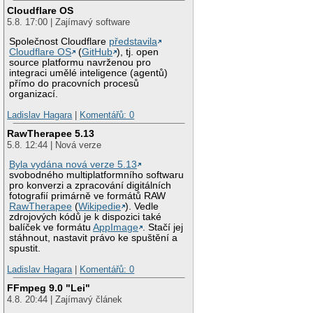
Cloudflare OS
5.8. 17:00 | Zajímavý software
Společnost Cloudflare
představila
Cloudflare OS
(
GitHub
), tj. open
source platformu navrženou pro
integraci umělé inteligence (agentů)
přímo do pracovních procesů
organizací.
Ladislav Hagara
|
Komentářů: 0
RawTherapee 5.13
5.8. 12:44 | Nová verze
Byla vydána nová verze 5.13
svobodného multiplatformního softwaru
pro konverzi a zpracování digitálních
fotografií primárně ve formátů RAW
RawTherapee
(
Wikipedie
). Vedle
zdrojových kódů je k dispozici také
balíček ve formátu
AppImage
. Stačí jej
stáhnout, nastavit právo ke spuštění a
spustit.
Ladislav Hagara
|
Komentářů: 0
FFmpeg 9.0 "Lei"
4.8. 20:44 | Zajímavý článek