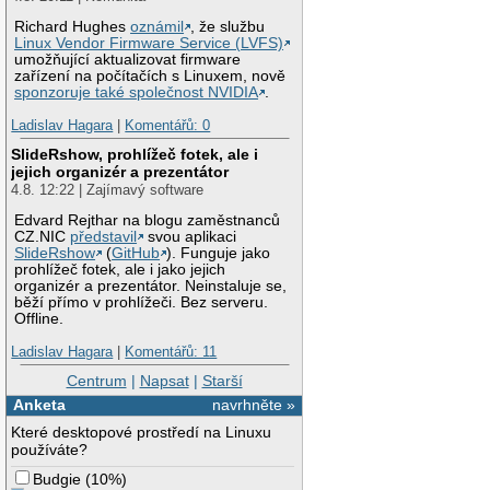
Richard Hughes
oznámil
, že službu
Linux Vendor Firmware Service (LVFS)
umožňující aktualizovat firmware
zařízení na počítačích s Linuxem, nově
sponzoruje také společnost NVIDIA
.
Ladislav Hagara
|
Komentářů: 0
SlideRshow, prohlížeč fotek, ale i
jejich organizér a prezentátor
4.8. 12:22 | Zajímavý software
Edvard Rejthar na blogu zaměstnanců
CZ.NIC
představil
svou aplikaci
SlideRshow
(
GitHub
). Funguje jako
prohlížeč fotek, ale i jako jejich
organizér a prezentátor. Neinstaluje se,
běží přímo v prohlížeči. Bez serveru.
Offline.
Ladislav Hagara
|
Komentářů: 11
Centrum
|
Napsat
|
Starší
Anketa
navrhněte »
Které desktopové prostředí na Linuxu
používáte?
Budgie
(
10%
)