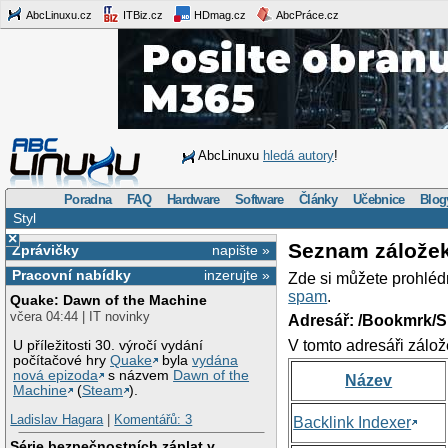
AbcLinuxu.cz
ITBiz.cz
HDmag.cz
AbcPráce.cz
AbcLinuxu
hledá autory
!
Poradna
FAQ
Hardware
Software
Články
Učebnice
Blog
Styl
×
Seznam zálože
Zprávičky
napište »
Pracovní nabídky
inzerujte »
Zde si můžete prohléd
spam
.
Quake: Dawn of the Machine
včera 04:44 | IT novinky
Adresář: /Bookmrk/S
V tomto adresáři zálož
U příležitosti 30. výročí vydání
počítačové hry
Quake
byla
vydána
nová epizoda
s názvem
Dawn of the
Název
Machine
(
Steam
).
Ladislav Hagara
|
Komentářů: 3
Backlink Indexer
Série bezpečnostních záplat v