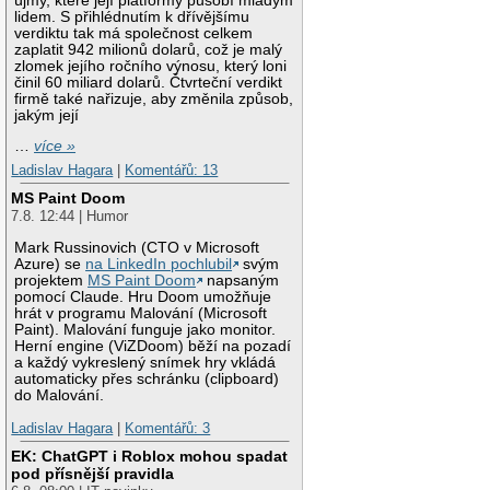
újmy, které její platformy působí mladým
lidem. S přihlédnutím k dřívějšímu
verdiktu tak má společnost celkem
zaplatit 942 milionů dolarů, což je malý
zlomek jejího ročního výnosu, který loni
činil 60 miliard dolarů. Čtvrteční verdikt
firmě také nařizuje, aby změnila způsob,
jakým její
…
více »
Ladislav Hagara
|
Komentářů: 13
MS Paint Doom
7.8. 12:44 | Humor
Mark Russinovich (CTO v Microsoft
Azure) se
na LinkedIn pochlubil
svým
projektem
MS Paint Doom
napsaným
pomocí Claude. Hru Doom umožňuje
hrát v programu Malování (Microsoft
Paint). Malování funguje jako monitor.
Herní engine (ViZDoom) běží na pozadí
a každý vykreslený snímek hry vkládá
automaticky přes schránku (clipboard)
do Malování.
Ladislav Hagara
|
Komentářů: 3
EK: ChatGPT i Roblox mohou spadat
pod přísnější pravidla