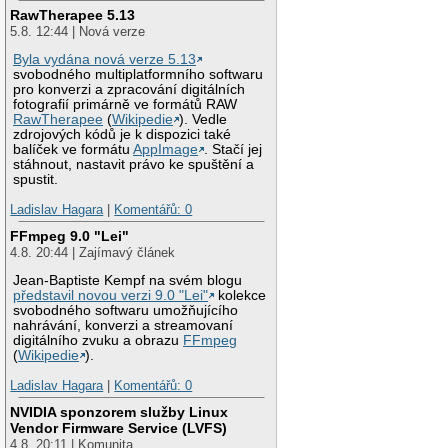
RawTherapee 5.13
5.8. 12:44 | Nová verze
Byla vydána nová verze 5.13
svobodného multiplatformního softwaru
pro konverzi a zpracování digitálních
fotografií primárně ve formátů RAW
RawTherapee
(
Wikipedie
). Vedle
zdrojových kódů je k dispozici také
balíček ve formátu
AppImage
. Stačí jej
stáhnout, nastavit právo ke spuštění a
spustit.
Ladislav Hagara
|
Komentářů: 0
FFmpeg 9.0 "Lei"
4.8. 20:44 | Zajímavý článek
Jean-Baptiste Kempf na svém blogu
představil novou verzi 9.0 "Lei"
kolekce
svobodného softwaru umožňujícího
nahrávání, konverzi a streamovaní
digitálního zvuku a obrazu
FFmpeg
(
Wikipedie
).
Ladislav Hagara
|
Komentářů: 0
NVIDIA sponzorem služby Linux
Vendor Firmware Service (LVFS)
4.8. 20:11 | Komunita