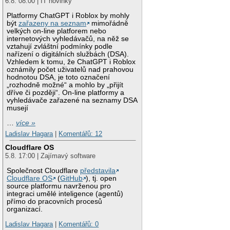
6.8. 08:00 | IT novinky
Platformy ChatGPT i Roblox by mohly
být
zařazeny na seznam
mimořádně
velkých on-line platforem nebo
internetových vyhledávačů, na něž se
vztahují zvláštní podmínky podle
nařízení o digitálních službách (DSA).
Vzhledem k tomu, že ChatGPT i Roblox
oznámily počet uživatelů nad prahovou
hodnotou DSA, je toto označení
„rozhodně možné“ a mohlo by „přijít
dříve či později“. On-line platformy a
vyhledávače zařazené na seznamy DSA
musejí
…
více »
Ladislav Hagara
|
Komentářů: 12
Cloudflare OS
5.8. 17:00 | Zajímavý software
Společnost Cloudflare
představila
Cloudflare OS
(
GitHub
), tj. open
source platformu navrženou pro
integraci umělé inteligence (agentů)
přímo do pracovních procesů
organizací.
Ladislav Hagara
|
Komentářů: 0