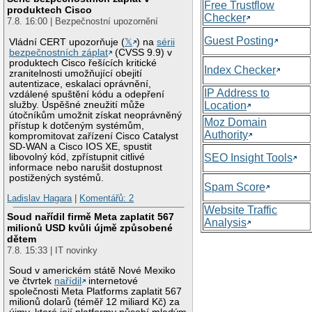
Free Trustflow
produktech Cisco
Checker
7.8. 16:00 | Bezpečnostní upozornění
Guest Posting
Vládní CERT upozorňuje (
𝕏
) na
sérii
bezpečnostních záplat
(CVSS 9.9) v
produktech Cisco řešících kritické
Index Checker
zranitelnosti umožňující obejití
autentizace, eskalaci oprávnění,
IP Address to
vzdálené spuštění kódu a odepření
služby. Úspěšné zneužití může
Location
útočníkům umožnit získat neoprávněný
Moz Domain
přístup k dotčeným systémům,
Authority
kompromitovat zařízení Cisco Catalyst
SD-WAN a Cisco IOS XE, spustit
libovolný kód, zpřístupnit citlivé
SEO Insight Tools
informace nebo narušit dostupnost
postižených systémů.
Spam Score
Ladislav Hagara
|
Komentářů: 2
Website Traffic
Soud nařídil firmě Meta zaplatit 567
Analysis
milionů USD kvůli újmě způsobené
dětem
7.8. 15:33 | IT novinky
Soud v americkém státě Nové Mexiko
ve čtvrtek
nařídil
internetové
společnosti Meta Platforms zaplatit 567
milionů dolarů (téměř 12 miliard Kč) za