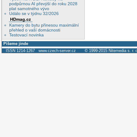
podpůrnou AI převýší do roku 2028
plat samotného vývo
Událo se v týdnu 32/2026
HDmag.cz
Kamery do bytu přinesou maximální
přehled o vaší domácnosti
Testovací novinka
Píšeme jinde
ISSN 1214-1267
www.czech-server.cz
© 1999-2015
Nitemedia s. r. 