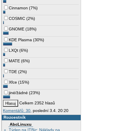
Cinnamon
(
7%
)
COSMIC
(
2%
)
GNOME
(
18%
)
KDE Plasma
(
30%
)
LXQt
(
6%
)
MATE
(
6%
)
TDE
(
2%
)
Xfce
(
15%
)
jiné/žádné
(
23%
)
Celkem 2352 hlasů
Komentářů: 30
, poslední 3.4. 20:20
Rozcestník
AbcLinuxu
Týden na ITBiz: Náklady na