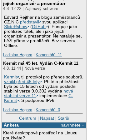
jejich organizér a prezentátor
4.8. 12:22 | Zajímavý software
Edvard Rejthar na blogu zaměstnanců
CZ.NIC
představil
svou aplikaci
SlideRshow
(
GitHub
). Funguje jako
prohlížeč fotek, ale i jako jejich
organizér a prezentátor. Neinstaluje se,
běží přímo v prohlížeči. Bez serveru.
Offline.
Ladislav Hagara
|
Komentářů: 11
Kermit má 45 let. Vydán C-Kermit 11
4.8. 11:44 | Nová verze
Kermit
, tj. protokol pro přenos souborů,
vznikl před 45 lety
. Při této příležitosti
byla po 15 letech od vydání poslední
stabilní verze 9.0.302 vydána
nová
stabilní verze 11
implementace
C-
Kermit
. S podporou IPv6.
Ladislav Hagara
|
Komentářů: 0
Centrum
|
Napsat
|
Starší
Anketa
navrhněte »
Které desktopové prostředí na Linuxu
používáte?