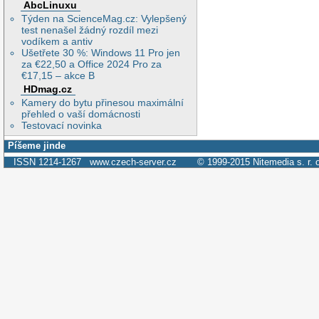
AbcLinuxu
Týden na ScienceMag.cz: Vylepšený
test nenašel žádný rozdíl mezi
vodíkem a antiv
Ušetřete 30 %: Windows 11 Pro jen
za €22,50 a Office 2024 Pro za
€17,15 – akce B
HDmag.cz
Kamery do bytu přinesou maximální
přehled o vaší domácnosti
Testovací novinka
Píšeme jinde
ISSN 1214-1267
www.czech-server.cz
© 1999-2015
Nitemedia s. r. 