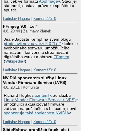
balíček ve formátu
AppImage
. Stačí jej
stáhnout, nastavit právo ke spuštění a
spustit.
Ladislav Hagara
|
Komentářů: 0
FFmpeg 9.0 "Lei"
4.8. 20:44 | Zajímavý článek
Jean-Baptiste Kempf na svém blogu
představil novou verzi 9.0 "Lei"
kolekce
svobodného softwaru umožňujícího
nahrávání, konverzi a streamovaní
digitálního zvuku a obrazu
FFmpeg
(
Wikipedie
).
Ladislav Hagara
|
Komentářů: 0
NVIDIA sponzorem služby Linux
Vendor Firmware Service (LVFS)
4.8. 20:11 | Komunita
Richard Hughes
oznámil
, že službu
Linux Vendor Firmware Service (LVFS)
umožňující aktualizovat firmware
zařízení na počítačích s Linuxem, nově
sponzoruje také společnost NVIDIA
.
Ladislav Hagara
|
Komentářů: 0
SlideRshow, prohlížeč fotek, ale i