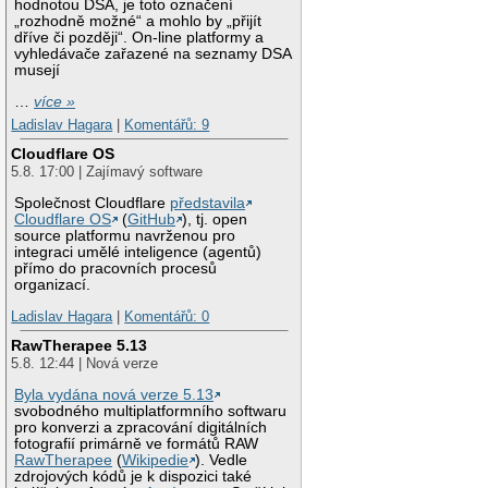
hodnotou DSA, je toto označení
„rozhodně možné“ a mohlo by „přijít
dříve či později“. On-line platformy a
vyhledávače zařazené na seznamy DSA
musejí
…
více »
Ladislav Hagara
|
Komentářů: 9
Cloudflare OS
5.8. 17:00 | Zajímavý software
Společnost Cloudflare
představila
Cloudflare OS
(
GitHub
), tj. open
source platformu navrženou pro
integraci umělé inteligence (agentů)
přímo do pracovních procesů
organizací.
Ladislav Hagara
|
Komentářů: 0
RawTherapee 5.13
5.8. 12:44 | Nová verze
Byla vydána nová verze 5.13
svobodného multiplatformního softwaru
pro konverzi a zpracování digitálních
fotografií primárně ve formátů RAW
RawTherapee
(
Wikipedie
). Vedle
zdrojových kódů je k dispozici také