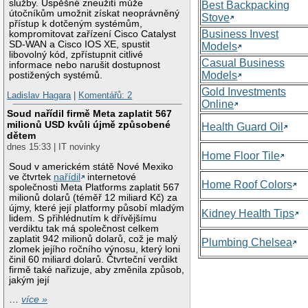
služby. Úspěšné zneužití může
Best Backpacking
útočníkům umožnit získat neoprávněný
Stove
přístup k dotčeným systémům,
Business Invest
kompromitovat zařízení Cisco Catalyst
SD-WAN a Cisco IOS XE, spustit
Models
libovolný kód, zpřístupnit citlivé
Casual Business
informace nebo narušit dostupnost
Models
postižených systémů.
Gold Investments
Ladislav Hagara
|
Komentářů: 2
Online
Soud nařídil firmě Meta zaplatit 567
milionů USD kvůli újmě způsobené
Health Guard Oil
dětem
dnes 15:33 | IT novinky
Home Floor Tile
Soud v americkém státě Nové Mexiko
ve čtvrtek
nařídil
internetové
Home Roof Colors
společnosti Meta Platforms zaplatit 567
milionů dolarů (téměř 12 miliard Kč) za
újmy, které její platformy působí mladým
Kidney Health Tips
lidem. S přihlédnutím k dřívějšímu
verdiktu tak má společnost celkem
zaplatit 942 milionů dolarů, což je malý
Plumbing Chelsea
zlomek jejího ročního výnosu, který loni
činil 60 miliard dolarů. Čtvrteční verdikt
firmě také nařizuje, aby změnila způsob,
jakým její
…
více »