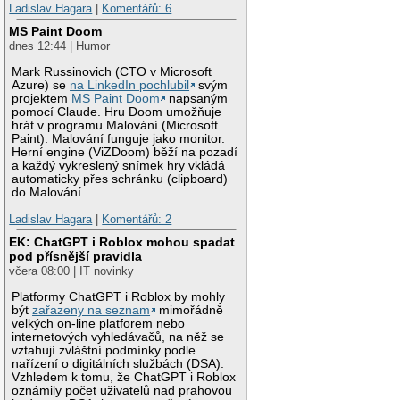
Ladislav Hagara
|
Komentářů: 6
MS Paint Doom
dnes 12:44 | Humor
Mark Russinovich (CTO v Microsoft
Azure) se
na LinkedIn pochlubil
svým
projektem
MS Paint Doom
napsaným
pomocí Claude. Hru Doom umožňuje
hrát v programu Malování (Microsoft
Paint). Malování funguje jako monitor.
Herní engine (ViZDoom) běží na pozadí
a každý vykreslený snímek hry vkládá
automaticky přes schránku (clipboard)
do Malování.
Ladislav Hagara
|
Komentářů: 2
EK: ChatGPT i Roblox mohou spadat
pod přísnější pravidla
včera 08:00 | IT novinky
Platformy ChatGPT i Roblox by mohly
být
zařazeny na seznam
mimořádně
velkých on-line platforem nebo
internetových vyhledávačů, na něž se
vztahují zvláštní podmínky podle
nařízení o digitálních službách (DSA).
Vzhledem k tomu, že ChatGPT i Roblox
oznámily počet uživatelů nad prahovou