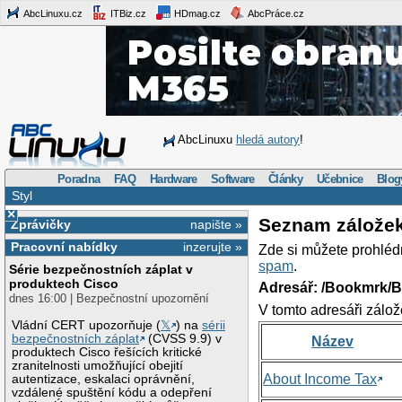
AbcLinuxu.cz
ITBiz.cz
HDmag.cz
AbcPráce.cz
AbcLinuxu
hledá autory
!
Poradna
FAQ
Hardware
Software
Články
Učebnice
Blog
Styl
×
Seznam zálože
Zprávičky
napište »
Pracovní nabídky
inzerujte »
Zde si můžete prohléd
spam
.
Série bezpečnostních záplat v
produktech Cisco
Adresář: /Bookmrk/
dnes 16:00 | Bezpečnostní upozornění
V tomto adresáři zálož
Vládní CERT upozorňuje (
𝕏
) na
sérii
bezpečnostních záplat
(CVSS 9.9) v
Název
produktech Cisco řešících kritické
zranitelnosti umožňující obejití
About Income Tax
autentizace, eskalaci oprávnění,
vzdálené spuštění kódu a odepření