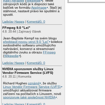
RawTherapee
(
Wikipedie
). Vedle
zdrojových kódů je k dispozici také
balíček ve formátu
AppImage
. Stačí jej
stáhnout, nastavit právo ke spuštění a
spustit.
Ladislav Hagara
|
Komentářů: 0
FFmpeg 9.0 "Lei"
4.8. 20:44 | Zajímavý článek
Jean-Baptiste Kempf na svém blogu
představil novou verzi 9.0 "Lei"
kolekce
svobodného softwaru umožňujícího
nahrávání, konverzi a streamovaní
digitálního zvuku a obrazu
FFmpeg
(
Wikipedie
).
Ladislav Hagara
|
Komentářů: 0
NVIDIA sponzorem služby Linux
Vendor Firmware Service (LVFS)
4.8. 20:11 | Komunita
Richard Hughes
oznámil
, že službu
Linux Vendor Firmware Service (LVFS)
umožňující aktualizovat firmware
zařízení na počítačích s Linuxem, nově
sponzoruje také společnost NVIDIA
.
Ladislav Hagara
|
Komentářů: 0