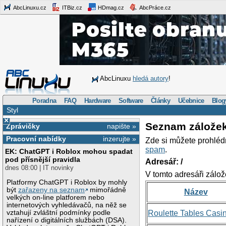
AbcLinuxu.cz
ITBiz.cz
HDmag.cz
AbcPráce.cz
AbcLinuxu
hledá autory
!
Poradna
FAQ
Hardware
Software
Články
Učebnice
Blog
Styl
×
Seznam zálože
Zprávičky
napište »
Pracovní nabídky
inzerujte »
Zde si můžete prohléd
spam
.
EK: ChatGPT i Roblox mohou spadat
pod přísnější pravidla
Adresář: /
dnes 08:00 | IT novinky
V tomto adresáři zálož
Platformy ChatGPT i Roblox by mohly
být
zařazeny na seznam
mimořádně
Název
velkých on-line platforem nebo
internetových vyhledávačů, na něž se
vztahují zvláštní podmínky podle
Roulette Tables Casi
nařízení o digitálních službách (DSA).