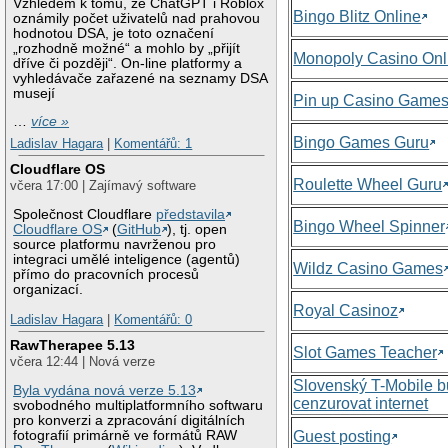
Vzhledem k tomu, že ChatGPT i Roblox
Bingo Blitz Online
oznámily počet uživatelů nad prahovou
hodnotou DSA, je toto označení
„rozhodně možné“ a mohlo by „přijít
Monopoly Casino Onl
dříve či později“. On-line platformy a
vyhledávače zařazené na seznamy DSA
musejí
Pin up Casino Game
…
více »
Bingo Games Guru
Ladislav Hagara
|
Komentářů: 1
Cloudflare OS
Roulette Wheel Guru
včera 17:00 | Zajímavý software
Společnost Cloudflare
představila
Bingo Wheel Spinner
Cloudflare OS
(
GitHub
), tj. open
source platformu navrženou pro
integraci umělé inteligence (agentů)
Wildz Casino Games
přímo do pracovních procesů
organizací.
Royal Casinoz
Ladislav Hagara
|
Komentářů: 0
RawTherapee 5.13
Slot Games Teacher
včera 12:44 | Nová verze
Slovenský T-Mobile 
Byla vydána nová verze 5.13
cenzurovat internet
svobodného multiplatformního softwaru
pro konverzi a zpracování digitálních
Guest posting
fotografií primárně ve formátů RAW