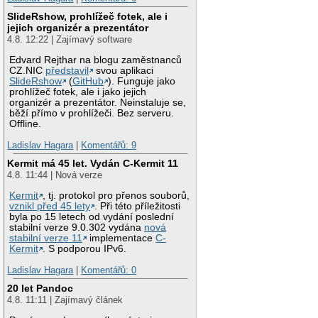
SlideRshow, prohlížeč fotek, ale i
jejich organizér a prezentátor
4.8. 12:22 | Zajímavý software
Edvard Rejthar na blogu zaměstnanců
CZ.NIC
představil
svou aplikaci
SlideRshow
(
GitHub
). Funguje jako
prohlížeč fotek, ale i jako jejich
organizér a prezentátor. Neinstaluje se,
běží přímo v prohlížeči. Bez serveru.
Offline.
Ladislav Hagara
|
Komentářů: 9
Kermit má 45 let. Vydán C-Kermit 11
4.8. 11:44 | Nová verze
Kermit
, tj. protokol pro přenos souborů,
vznikl před 45 lety
. Při této příležitosti
byla po 15 letech od vydání poslední
stabilní verze 9.0.302 vydána
nová
stabilní verze 11
implementace
C-
Kermit
. S podporou IPv6.
Ladislav Hagara
|
Komentářů: 0
20 let Pandoc
4.8. 11:11 | Zajímavý článek