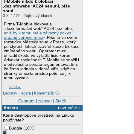
T-Mobile nikdo k blokaci
‚dezinfowebu‘ AC24 nenutil, píše
soud
3.8. 17:22 | Zajímavý článek
Firma T-Mobile blokovala
„dezinformační web“ AC24 bez toho,
aniž by k tomu měla závazný pokyn
orgánů veřejné moci
. Píše to ve svém
rozsudku Městský soud v Praze, který
po čtyřech letech uzavřel kauzu blokace
zmíněného webu. Operátor musí
uhradit škodu ve výši 35 tisíc korun.
Advokát společnosti T-Mobile se snažil i
u odvolacího senátu argumentovat tím,
že firma jednala v dobré víře, když na
stránky omezila přístup poté, co ji k
tomu vyzvalo
…
více »
Ladislav Hagara
|
Komentářů: 68
Centrum
|
Napsat
|
Starší
Anketa
navrhněte »
Které desktopové prostředí na Linuxu
používáte?
Budgie
(
10%
)