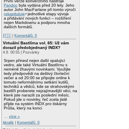
První verze konverzního nástroje
Pandoc
byla vydána před 20 lety. Jeho
autor John MacFarlane při tomto výročí
rekapituluje
jednotlivé etapy vývoje
a přidávání nových funkcí – rozšíření
nejen Markdownu a podporu mnoha
dalších formátů.
|🇵🇸
|
Komentářů: 0
Virtuální Bastlírna vol. 65: Už vám
dorazil předobjednaný INDX?
4.8. 00:55 | Pozvánky
Srpen přinesl nejen další spalující
vedro, ale také Virtuální Bastlírnu s
neméně žhavými novinkami. Využijte
tedy předpovědi na deštivý čtvrteční
večer a od 20:00 se připojte online k
tomuto neformálnímu setkání kutilů,
techniků a vědců, kde se strahovskými
bastlíři proberete nejzajímavější věci, na
které jste narazili za poslední měsíc.
Pokud jde o novinky, řeč zcela jistě
přijde na systém INDX pro tiskárny
Průša, který na konci
…
více »
bkralik
|
Komentářů: 0