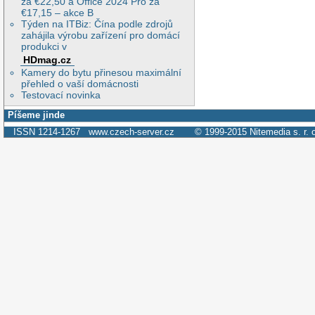
za €22,50 a Office 2024 Pro za
€17,15 – akce B
Týden na ITBiz: Čína podle zdrojů
zahájila výrobu zařízení pro domácí
produkci v
HDmag.cz
Kamery do bytu přinesou maximální
přehled o vaší domácnosti
Testovací novinka
Píšeme jinde
ISSN 1214-1267
www.czech-server.cz
© 1999-2015
Nitemedia s. r. 