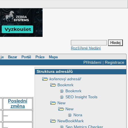
Rozšířené hledání
 je
Bazar
Portál
Práce
Mapa
Přihlášení
|
Registrace
Struktura adresářů
kořenový adresář
Bookmrk
Bookmrk
SEO Insight Tools
Poslední
New
změna
New
Nora
---
NewBookMark
Seo Metrics Checker
---