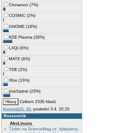
Cinnamon
(
7%
)
COSMIC
(
2%
)
GNOME
(
18%
)
KDE Plasma
(
30%
)
LXQt
(
6%
)
MATE
(
6%
)
TDE
(
2%
)
Xfce
(
15%
)
jiné/žádné
(
23%
)
Celkem 2335 hlasů
Komentářů: 30
, poslední 3.4. 20:20
Rozcestník
AbcLinuxu
Týden na ScienceMag.cz: Vylepšený