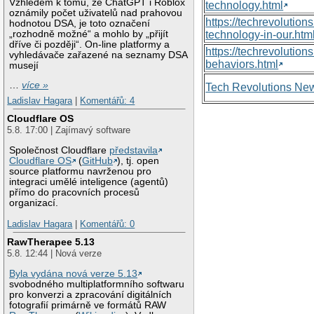
Vzhledem k tomu, že ChatGPT i Roblox
technology.html
oznámily počet uživatelů nad prahovou
https://techrevolutio
hodnotou DSA, je toto označení
„rozhodně možné“ a mohlo by „přijít
technology-in-our.htm
dříve či později“. On-line platformy a
https://techrevolutio
vyhledávače zařazené na seznamy DSA
behaviors.html
musejí
…
více »
Tech Revolutions Ne
Ladislav Hagara
|
Komentářů: 4
Cloudflare OS
5.8. 17:00 | Zajímavý software
Společnost Cloudflare
představila
Cloudflare OS
(
GitHub
), tj. open
source platformu navrženou pro
integraci umělé inteligence (agentů)
přímo do pracovních procesů
organizací.
Ladislav Hagara
|
Komentářů: 0
RawTherapee 5.13
5.8. 12:44 | Nová verze
Byla vydána nová verze 5.13
svobodného multiplatformního softwaru
pro konverzi a zpracování digitálních
fotografií primárně ve formátů RAW