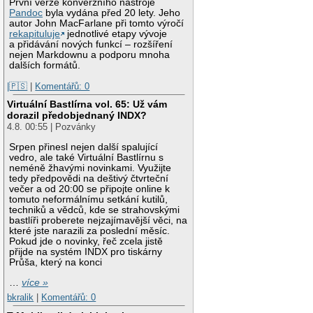
První verze konverzního nástroje
Pandoc
byla vydána před 20 lety. Jeho
autor John MacFarlane při tomto výročí
rekapituluje
jednotlivé etapy vývoje
a přidávání nových funkcí – rozšíření
nejen Markdownu a podporu mnoha
dalších formátů.
|🇵🇸
|
Komentářů: 0
Virtuální Bastlírna vol. 65: Už vám
dorazil předobjednaný INDX?
4.8. 00:55 | Pozvánky
Srpen přinesl nejen další spalující
vedro, ale také Virtuální Bastlírnu s
neméně žhavými novinkami. Využijte
tedy předpovědi na deštivý čtvrteční
večer a od 20:00 se připojte online k
tomuto neformálnímu setkání kutilů,
techniků a vědců, kde se strahovskými
bastlíři proberete nejzajímavější věci, na
které jste narazili za poslední měsíc.
Pokud jde o novinky, řeč zcela jistě
přijde na systém INDX pro tiskárny
Průša, který na konci
…
více »
bkralik
|
Komentářů: 0