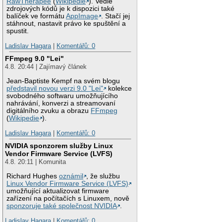
RawTherapee
(
Wikipedie
). Vedle
zdrojových kódů je k dispozici také
balíček ve formátu
AppImage
. Stačí jej
stáhnout, nastavit právo ke spuštění a
spustit.
Ladislav Hagara
|
Komentářů: 0
FFmpeg 9.0 "Lei"
4.8. 20:44 | Zajímavý článek
Jean-Baptiste Kempf na svém blogu
představil novou verzi 9.0 "Lei"
kolekce
svobodného softwaru umožňujícího
nahrávání, konverzi a streamovaní
digitálního zvuku a obrazu
FFmpeg
(
Wikipedie
).
Ladislav Hagara
|
Komentářů: 0
NVIDIA sponzorem služby Linux
Vendor Firmware Service (LVFS)
4.8. 20:11 | Komunita
Richard Hughes
oznámil
, že službu
Linux Vendor Firmware Service (LVFS)
umožňující aktualizovat firmware
zařízení na počítačích s Linuxem, nově
sponzoruje také společnost NVIDIA
.
Ladislav Hagara
|
Komentářů: 0