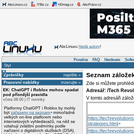
AbcLinuxu.cz
ITBiz.cz
HDmag.cz
AbcPráce.cz
AbcLinuxu
hledá autory
!
Poradna
FAQ
Hardware
Softw
Styl
×
Seznam zálože
Zprávičky
napište »
Pracovní nabídky
inzerujte »
Zde si můžete prohléd
EK: ChatGPT i Roblox mohou spadat
Adresář: /Tech Revo
pod přísnější pravidla
V tomto adresáři zálož
včera 08:00 | IT novinky
Platformy ChatGPT i Roblox by mohly
být
zařazeny na seznam
mimořádně
velkých on-line platforem nebo
https://techrevolutio
internetových vyhledávačů, na něž se
strategies.html
vztahují zvláštní podmínky podle
nařízení o digitálních službách (DSA).
https://techrevoluti