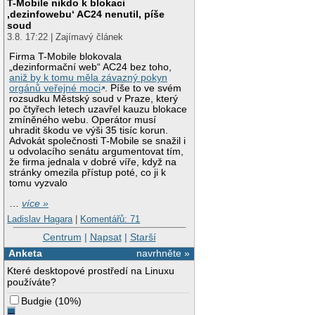
T-Mobile nikdo k blokaci
‚dezinfowebu‘ AC24 nenutil, píše
soud
3.8. 17:22 | Zajímavý článek
Firma T-Mobile blokovala
„dezinformační web“ AC24 bez toho,
aniž by k tomu měla závazný pokyn
orgánů veřejné moci
. Píše to ve svém
rozsudku Městský soud v Praze, který
po čtyřech letech uzavřel kauzu blokace
zmíněného webu. Operátor musí
uhradit škodu ve výši 35 tisíc korun.
Advokát společnosti T-Mobile se snažil i
u odvolacího senátu argumentovat tím,
že firma jednala v dobré víře, když na
stránky omezila přístup poté, co ji k
tomu vyzvalo
…
více »
Ladislav Hagara
|
Komentářů: 71
Centrum
|
Napsat
|
Starší
Anketa
navrhněte »
Které desktopové prostředí na Linuxu
používáte?
Budgie
(
10%
)