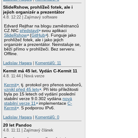
SlideRshow, prohlížeč fotek, ale i
jejich organizér a prezentátor
4.8. 12:22 | Zajímavý software
Edvard Rejthar na blogu zaměstnanců
CZ.NIC
představil
svou aplikaci
SlideRshow
(
GitHub
). Funguje jako
prohlížeč fotek, ale i jako jejich
organizér a prezentátor. Neinstaluje se,
běží přímo v prohlížeči. Bez serveru.
Offline.
Ladislav Hagara
|
Komentářů: 11
Kermit má 45 let. Vydán C-Kermit 11
4.8. 11:44 | Nová verze
Kermit
, tj. protokol pro přenos souborů,
vznikl před 45 lety
. Při této příležitosti
byla po 15 letech od vydání poslední
stabilní verze 9.0.302 vydána
nová
stabilní verze 11
implementace
C-
Kermit
. S podporou IPv6.
Ladislav Hagara
|
Komentářů: 0
20 let Pandoc
4.8. 11:11 | Zajímavý článek