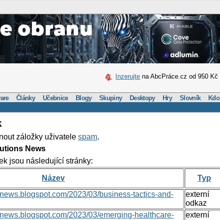
Inzerujte
na AbcPráce.cz od 950 Kč
are
Články
Učebnice
Blogy
Skupiny
Desktopy
Hry
Slovník
Kdo
k
nout záložky uživatele
spam
.
lutions News
ek jsou následující stránky:
Název
Typ
nsnews.blogspot.com/2023/03/business-tactics-and-
externí
odkaz
onsnews.blogspot.com/2023/03/emerging-healthcare-
externí