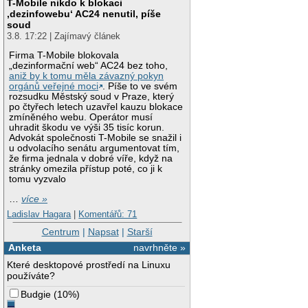
T-Mobile nikdo k blokaci
‚dezinfowebu‘ AC24 nenutil, píše
soud
3.8. 17:22 | Zajímavý článek
Firma T-Mobile blokovala
„dezinformační web“ AC24 bez toho,
aniž by k tomu měla závazný pokyn
orgánů veřejné moci
. Píše to ve svém
rozsudku Městský soud v Praze, který
po čtyřech letech uzavřel kauzu blokace
zmíněného webu. Operátor musí
uhradit škodu ve výši 35 tisíc korun.
Advokát společnosti T-Mobile se snažil i
u odvolacího senátu argumentovat tím,
že firma jednala v dobré víře, když na
stránky omezila přístup poté, co ji k
tomu vyzvalo
…
více »
Ladislav Hagara
|
Komentářů: 71
Centrum
|
Napsat
|
Starší
Anketa
navrhněte »
Které desktopové prostředí na Linuxu
používáte?
Budgie
(
10%
)