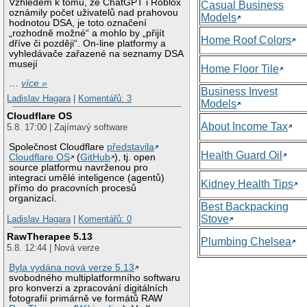
Vzhledem k tomu, že ChatGPT i Roblox
Casual Business
oznámily počet uživatelů nad prahovou
Models
hodnotou DSA, je toto označení
„rozhodně možné“ a mohlo by „přijít
Home Roof Colors
dříve či později“. On-line platformy a
vyhledávače zařazené na seznamy DSA
musejí
Home Floor Tile
…
více »
Business Invest
Ladislav Hagara
|
Komentářů: 3
Models
Cloudflare OS
About Income Tax
5.8. 17:00 | Zajímavý software
Společnost Cloudflare
představila
Health Guard Oil
Cloudflare OS
(
GitHub
), tj. open
source platformu navrženou pro
integraci umělé inteligence (agentů)
Kidney Health Tips
přímo do pracovních procesů
organizací.
Best Backpacking
Stove
Ladislav Hagara
|
Komentářů: 0
RawTherapee 5.13
Plumbing Chelsea
5.8. 12:44 | Nová verze
Byla vydána nová verze 5.13
svobodného multiplatformního softwaru
pro konverzi a zpracování digitálních
fotografií primárně ve formátů RAW