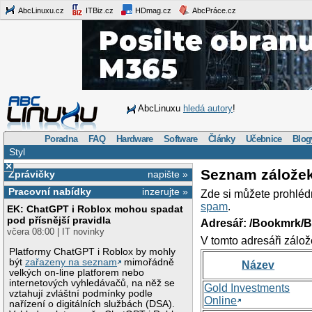
AbcLinuxu.cz
ITBiz.cz
HDmag.cz
AbcPráce.cz
AbcLinuxu
hledá autory
!
Poradna
FAQ
Hardware
Software
Články
Učebnice
Blog
Styl
×
Seznam zálože
Zprávičky
napište »
Pracovní nabídky
inzerujte »
Zde si můžete prohléd
spam
.
EK: ChatGPT i Roblox mohou spadat
pod přísnější pravidla
Adresář: /Bookmrk/
včera 08:00 | IT novinky
V tomto adresáři zálož
Platformy ChatGPT i Roblox by mohly
být
zařazeny na seznam
mimořádně
Název
velkých on-line platforem nebo
internetových vyhledávačů, na něž se
Gold Investments
vztahují zvláštní podmínky podle
Online
nařízení o digitálních službách (DSA).