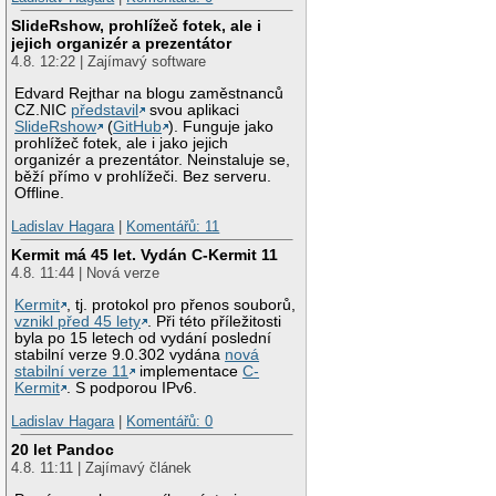
SlideRshow, prohlížeč fotek, ale i
jejich organizér a prezentátor
4.8. 12:22 | Zajímavý software
Edvard Rejthar na blogu zaměstnanců
CZ.NIC
představil
svou aplikaci
SlideRshow
(
GitHub
). Funguje jako
prohlížeč fotek, ale i jako jejich
organizér a prezentátor. Neinstaluje se,
běží přímo v prohlížeči. Bez serveru.
Offline.
Ladislav Hagara
|
Komentářů: 11
Kermit má 45 let. Vydán C-Kermit 11
4.8. 11:44 | Nová verze
Kermit
, tj. protokol pro přenos souborů,
vznikl před 45 lety
. Při této příležitosti
byla po 15 letech od vydání poslední
stabilní verze 9.0.302 vydána
nová
stabilní verze 11
implementace
C-
Kermit
. S podporou IPv6.
Ladislav Hagara
|
Komentářů: 0
20 let Pandoc
4.8. 11:11 | Zajímavý článek