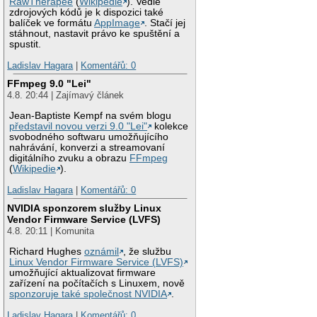
RawTherapee
(
Wikipedie
). Vedle
zdrojových kódů je k dispozici také
balíček ve formátu
AppImage
. Stačí jej
stáhnout, nastavit právo ke spuštění a
spustit.
Ladislav Hagara
|
Komentářů: 0
FFmpeg 9.0 "Lei"
4.8. 20:44 | Zajímavý článek
Jean-Baptiste Kempf na svém blogu
představil novou verzi 9.0 "Lei"
kolekce
svobodného softwaru umožňujícího
nahrávání, konverzi a streamovaní
digitálního zvuku a obrazu
FFmpeg
(
Wikipedie
).
Ladislav Hagara
|
Komentářů: 0
NVIDIA sponzorem služby Linux
Vendor Firmware Service (LVFS)
4.8. 20:11 | Komunita
Richard Hughes
oznámil
, že službu
Linux Vendor Firmware Service (LVFS)
umožňující aktualizovat firmware
zařízení na počítačích s Linuxem, nově
sponzoruje také společnost NVIDIA
.
Ladislav Hagara
|
Komentářů: 0