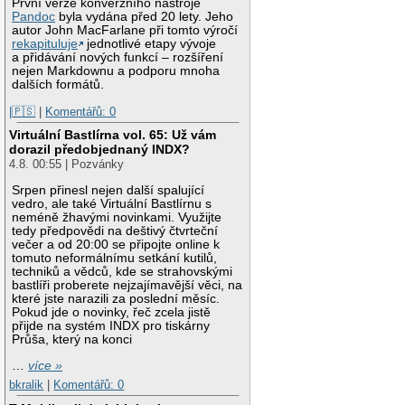
První verze konverzního nástroje
Pandoc
byla vydána před 20 lety. Jeho
autor John MacFarlane při tomto výročí
rekapituluje
jednotlivé etapy vývoje
a přidávání nových funkcí – rozšíření
nejen Markdownu a podporu mnoha
dalších formátů.
|🇵🇸
|
Komentářů: 0
Virtuální Bastlírna vol. 65: Už vám
dorazil předobjednaný INDX?
4.8. 00:55 | Pozvánky
Srpen přinesl nejen další spalující
vedro, ale také Virtuální Bastlírnu s
neméně žhavými novinkami. Využijte
tedy předpovědi na deštivý čtvrteční
večer a od 20:00 se připojte online k
tomuto neformálnímu setkání kutilů,
techniků a vědců, kde se strahovskými
bastlíři proberete nejzajímavější věci, na
které jste narazili za poslední měsíc.
Pokud jde o novinky, řeč zcela jistě
přijde na systém INDX pro tiskárny
Průša, který na konci
…
více »
bkralik
|
Komentářů: 0