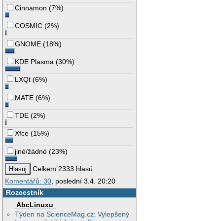
Cinnamon
(
7%
)
COSMIC
(
2%
)
GNOME
(
18%
)
KDE Plasma
(
30%
)
LXQt
(
6%
)
MATE
(
6%
)
TDE
(
2%
)
Xfce
(
15%
)
jiné/žádné
(
23%
)
Celkem 2333 hlasů
Komentářů: 30
, poslední 3.4. 20:20
Rozcestník
AbcLinuxu
Týden na ScienceMag.cz: Vylepšený