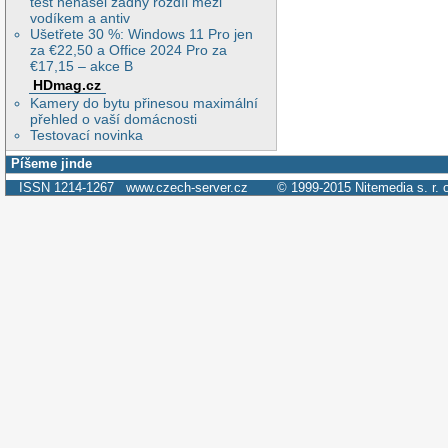
test nenašel žádný rozdíl mezi
vodíkem a antiv
Ušetřete 30 %: Windows 11 Pro jen
za €22,50 a Office 2024 Pro za
€17,15 – akce B
HDmag.cz
Kamery do bytu přinesou maximální
přehled o vaší domácnosti
Testovací novinka
Píšeme jinde
ISSN 1214-1267
www.czech-server.cz
© 1999-2015
Nitemedia s. r. 