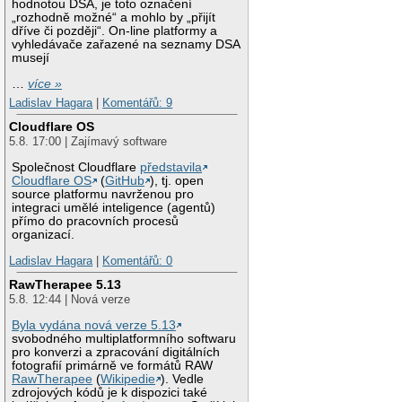
hodnotou DSA, je toto označení
„rozhodně možné“ a mohlo by „přijít
dříve či později“. On-line platformy a
vyhledávače zařazené na seznamy DSA
musejí
…
více »
Ladislav Hagara
|
Komentářů: 9
Cloudflare OS
5.8. 17:00 | Zajímavý software
Společnost Cloudflare
představila
Cloudflare OS
(
GitHub
), tj. open
source platformu navrženou pro
integraci umělé inteligence (agentů)
přímo do pracovních procesů
organizací.
Ladislav Hagara
|
Komentářů: 0
RawTherapee 5.13
5.8. 12:44 | Nová verze
Byla vydána nová verze 5.13
svobodného multiplatformního softwaru
pro konverzi a zpracování digitálních
fotografií primárně ve formátů RAW
RawTherapee
(
Wikipedie
). Vedle
zdrojových kódů je k dispozici také