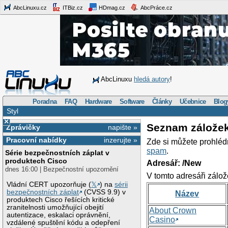
AbcLinuxu.cz
ITBiz.cz
HDmag.cz
AbcPráce.cz
AbcLinuxu
hledá autory
!
Poradna
FAQ
Hardware
Software
Články
Učebnice
Blog
Styl
×
Seznam zálože
Zprávičky
napište »
Pracovní nabídky
inzerujte »
Zde si můžete prohléd
spam
.
Série bezpečnostních záplat v
produktech Cisco
Adresář: /New
dnes 16:00 | Bezpečnostní upozornění
V tomto adresáři zálož
Vládní CERT upozorňuje (
𝕏
) na
sérii
bezpečnostních záplat
(CVSS 9.9) v
Název
produktech Cisco řešících kritické
zranitelnosti umožňující obejití
About Crown
autentizace, eskalaci oprávnění,
Casino
vzdálené spuštění kódu a odepření