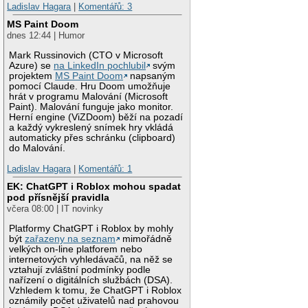
Ladislav Hagara
|
Komentářů: 3
MS Paint Doom
dnes 12:44 | Humor
Mark Russinovich (CTO v Microsoft
Azure) se
na LinkedIn pochlubil
svým
projektem
MS Paint Doom
napsaným
pomocí Claude. Hru Doom umožňuje
hrát v programu Malování (Microsoft
Paint). Malování funguje jako monitor.
Herní engine (ViZDoom) běží na pozadí
a každý vykreslený snímek hry vkládá
automaticky přes schránku (clipboard)
do Malování.
Ladislav Hagara
|
Komentářů: 1
EK: ChatGPT i Roblox mohou spadat
pod přísnější pravidla
včera 08:00 | IT novinky
Platformy ChatGPT i Roblox by mohly
být
zařazeny na seznam
mimořádně
velkých on-line platforem nebo
internetových vyhledávačů, na něž se
vztahují zvláštní podmínky podle
nařízení o digitálních službách (DSA).
Vzhledem k tomu, že ChatGPT i Roblox
oznámily počet uživatelů nad prahovou