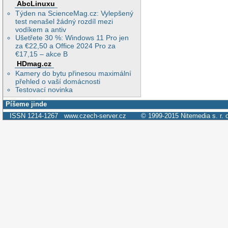
AbcLinuxu
Týden na ScienceMag.cz: Vylepšený
test nenašel žádný rozdíl mezi
vodíkem a antiv
Ušetřete 30 %: Windows 11 Pro jen
za €22,50 a Office 2024 Pro za
€17,15 – akce B
HDmag.cz
Kamery do bytu přinesou maximální
přehled o vaší domácnosti
Testovací novinka
Píšeme jinde
ISSN 1214-1267
www.czech-server.cz
© 1999-2015
Nitemedia s. r. 