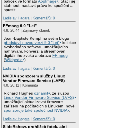
balíček ve formátu
AppImage
. Stačí jej
stáhnout, nastavit právo ke spuštění a
spustit.
Ladislav Hagara
|
Komentářů: 0
FFmpeg 9.0 "Lei"
4.8. 20:44 | Zajímavý článek
Jean-Baptiste Kempf na svém blogu
představil novou verzi 9.0 "Lei"
kolekce
svobodného softwaru umožňujícího
nahrávání, konverzi a streamovaní
digitálního zvuku a obrazu
FFmpeg
(
Wikipedie
).
Ladislav Hagara
|
Komentářů: 0
NVIDIA sponzorem služby Linux
Vendor Firmware Service (LVFS)
4.8. 20:11 | Komunita
Richard Hughes
oznámil
, že službu
Linux Vendor Firmware Service (LVFS)
umožňující aktualizovat firmware
zařízení na počítačích s Linuxem, nově
sponzoruje také společnost NVIDIA
.
Ladislav Hagara
|
Komentářů: 0
SlideRshow, prohlížeč fotek, ale i