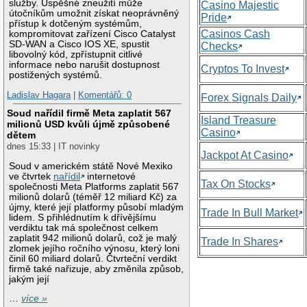
služby. Úspěšné zneužití může
Casino Majestic
útočníkům umožnit získat neoprávněný
Pride
přístup k dotčeným systémům,
Casinos Cash
kompromitovat zařízení Cisco Catalyst
SD-WAN a Cisco IOS XE, spustit
Checks
libovolný kód, zpřístupnit citlivé
informace nebo narušit dostupnost
Cryptos To Invest
postižených systémů.
Ladislav Hagara
|
Komentářů: 0
Forex Signals Daily
Soud nařídil firmě Meta zaplatit 567
Island Treasure
milionů USD kvůli újmě způsobené
Casino
dětem
dnes 15:33 | IT novinky
Jackpot At Casino
Soud v americkém státě Nové Mexiko
ve čtvrtek
nařídil
internetové
Tax On Stocks
společnosti Meta Platforms zaplatit 567
milionů dolarů (téměř 12 miliard Kč) za
újmy, které její platformy působí mladým
Trade In Bull Market
lidem. S přihlédnutím k dřívějšímu
verdiktu tak má společnost celkem
zaplatit 942 milionů dolarů, což je malý
Trade In Shares
zlomek jejího ročního výnosu, který loni
činil 60 miliard dolarů. Čtvrteční verdikt
firmě také nařizuje, aby změnila způsob,
jakým její
…
více »