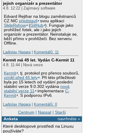
jejich organizér a prezentátor
4.8. 12:22 | Zajímavý software
Edvard Rejthar na blogu zaměstnanců
CZ.NIC
představil
svou aplikaci
SlideRshow
(
GitHub
). Funguje jako
prohlížeč fotek, ale i jako jejich
organizér a prezentátor. Neinstaluje se,
běží přímo v prohlížeči. Bez serveru.
Offline.
Ladislav Hagara
|
Komentářů: 11
Kermit má 45 let. Vydán C-Kermit 11
4.8. 11:44 | Nová verze
Kermit
, tj. protokol pro přenos souborů,
vznikl před 45 lety
. Při této příležitosti
byla po 15 letech od vydání poslední
stabilní verze 9.0.302 vydána
nová
stabilní verze 11
implementace
C-
Kermit
. S podporou IPv6.
Ladislav Hagara
|
Komentářů: 0
Centrum
|
Napsat
|
Starší
Anketa
navrhněte »
Které desktopové prostředí na Linuxu
používáte?