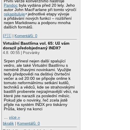
První verze konverzního nástroje
Pandoc
byla vydána před 20 lety. Jeho
autor John MacFarlane při tomto výročí
rekapituluje
jednotlivé etapy vývoje
a přidávání nových funkcí – rozšíření
nejen Markdownu a podporu mnoha
dalších formátů.
|🇵🇸
|
Komentářů: 0
Virtuální Bastlírna vol. 65: Už vám
dorazil předobjednaný INDX?
4.8. 00:55 | Pozvánky
Srpen přinesl nejen další spalující
vedro, ale také Virtuální Bastlírnu s
neméně žhavými novinkami. Využijte
tedy předpovědi na deštivý čtvrteční
večer a od 20:00 se připojte online k
tomuto neformálnímu setkání kutilů,
techniků a vědců, kde se strahovskými
bastlíři proberete nejzajímavější věci, na
které jste narazili za poslední měsíc.
Pokud jde o novinky, řeč zcela jistě
přijde na systém INDX pro tiskárny
Průša, který na konci
…
více »
bkralik
|
Komentářů: 0