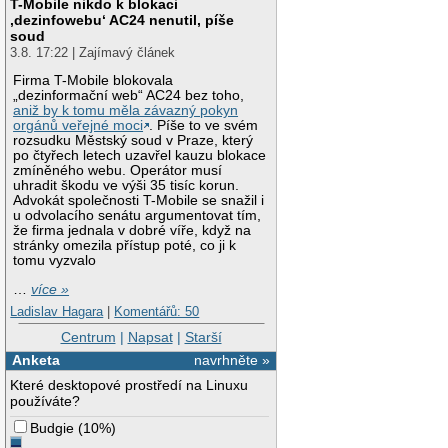
T-Mobile nikdo k blokaci
‚dezinfowebu‘ AC24 nenutil, píše
soud
3.8. 17:22 | Zajímavý článek
Firma T-Mobile blokovala
„dezinformační web“ AC24 bez toho,
aniž by k tomu měla závazný pokyn
orgánů veřejné moci
. Píše to ve svém
rozsudku Městský soud v Praze, který
po čtyřech letech uzavřel kauzu blokace
zmíněného webu. Operátor musí
uhradit škodu ve výši 35 tisíc korun.
Advokát společnosti T-Mobile se snažil i
u odvolacího senátu argumentovat tím,
že firma jednala v dobré víře, když na
stránky omezila přístup poté, co ji k
tomu vyzvalo
…
více »
Ladislav Hagara
|
Komentářů: 50
Centrum
|
Napsat
|
Starší
Anketa
navrhněte »
Které desktopové prostředí na Linuxu
používáte?
Budgie
(
10%
)