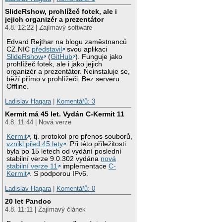
SlideRshow, prohlížeč fotek, ale i
jejich organizér a prezentátor
4.8. 12:22 | Zajímavý software
Edvard Rejthar na blogu zaměstnanců
CZ.NIC
představil
svou aplikaci
SlideRshow
(
GitHub
). Funguje jako
prohlížeč fotek, ale i jako jejich
organizér a prezentátor. Neinstaluje se,
běží přímo v prohlížeči. Bez serveru.
Offline.
Ladislav Hagara
|
Komentářů: 3
Kermit má 45 let. Vydán C-Kermit 11
4.8. 11:44 | Nová verze
Kermit
, tj. protokol pro přenos souborů,
vznikl před 45 lety
. Při této příležitosti
byla po 15 letech od vydání poslední
stabilní verze 9.0.302 vydána
nová
stabilní verze 11
implementace
C-
Kermit
. S podporou IPv6.
Ladislav Hagara
|
Komentářů: 0
20 let Pandoc
4.8. 11:11 | Zajímavý článek