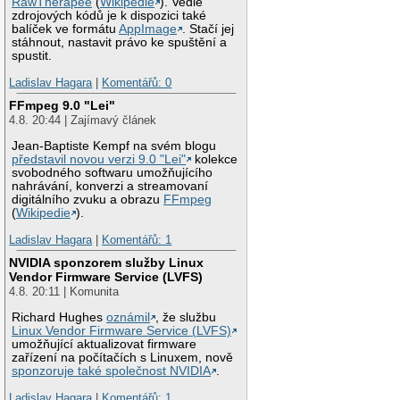
RawTherapee
(
Wikipedie
). Vedle
zdrojových kódů je k dispozici také
balíček ve formátu
AppImage
. Stačí jej
stáhnout, nastavit právo ke spuštění a
spustit.
Ladislav Hagara
|
Komentářů: 0
FFmpeg 9.0 "Lei"
4.8. 20:44 | Zajímavý článek
Jean-Baptiste Kempf na svém blogu
představil novou verzi 9.0 "Lei"
kolekce
svobodného softwaru umožňujícího
nahrávání, konverzi a streamovaní
digitálního zvuku a obrazu
FFmpeg
(
Wikipedie
).
Ladislav Hagara
|
Komentářů: 1
NVIDIA sponzorem služby Linux
Vendor Firmware Service (LVFS)
4.8. 20:11 | Komunita
Richard Hughes
oznámil
, že službu
Linux Vendor Firmware Service (LVFS)
umožňující aktualizovat firmware
zařízení na počítačích s Linuxem, nově
sponzoruje také společnost NVIDIA
.
Ladislav Hagara
|
Komentářů: 1