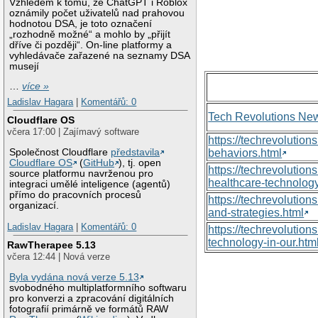
Vzhledem k tomu, že ChatGPT i Roblox
oznámily počet uživatelů nad prahovou
hodnotou DSA, je toto označení
„rozhodně možné“ a mohlo by „přijít
dříve či později“. On-line platformy a
vyhledávače zařazené na seznamy DSA
musejí
…
více »
Ladislav Hagara
|
Komentářů: 0
Tech Revolutions Ne
Cloudflare OS
včera 17:00 | Zajímavý software
https://techrevolutio
Společnost Cloudflare
představila
behaviors.html
Cloudflare OS
(
GitHub
), tj. open
https://techrevoluti
source platformu navrženou pro
healthcare-technology
integraci umělé inteligence (agentů)
přímo do pracovních procesů
https://techrevolutio
organizací.
and-strategies.html
Ladislav Hagara
|
Komentářů: 0
https://techrevolutio
technology-in-our.htm
RawTherapee 5.13
včera 12:44 | Nová verze
Byla vydána nová verze 5.13
svobodného multiplatformního softwaru
pro konverzi a zpracování digitálních
fotografií primárně ve formátů RAW