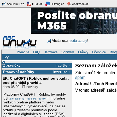
AbcLinuxu.cz
ITBiz.cz
HDmag.cz
AbcPráce.cz
AbcLinuxu
hledá autory
!
Poradna
FAQ
Hardware
Software
Články
Učebnice
Blog
Styl
×
Seznam zálože
Zprávičky
napište »
Pracovní nabídky
inzerujte »
Zde si můžete prohléd
spam
.
EK: ChatGPT i Roblox mohou spadat
pod přísnější pravidla
Adresář: /Tech Revo
dnes 08:00 | IT novinky
V tomto adresáři zálož
Platformy ChatGPT i Roblox by mohly
být
zařazeny na seznam
mimořádně
velkých on-line platforem nebo
internetových vyhledávačů, na něž se
vztahují zvláštní podmínky podle
nařízení o digitálních službách (DSA).