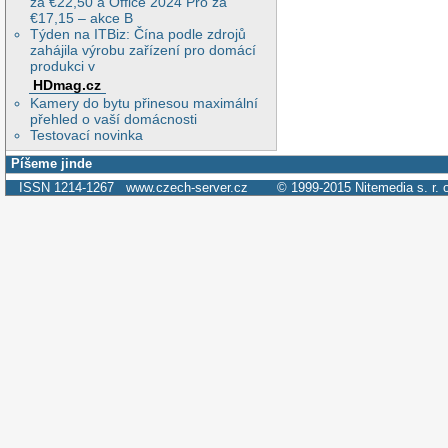
za €22,50 a Office 2024 Pro za
€17,15 – akce B
Týden na ITBiz: Čína podle zdrojů
zahájila výrobu zařízení pro domácí
produkci v
HDmag.cz
Kamery do bytu přinesou maximální
přehled o vaší domácnosti
Testovací novinka
Píšeme jinde
ISSN 1214-1267
www.czech-server.cz
© 1999-2015
Nitemedia s. r. 