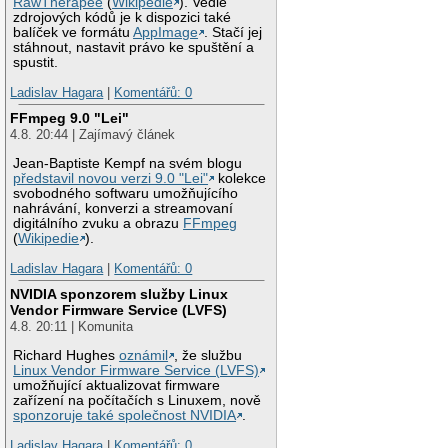
RawTherapee
(
Wikipedie
). Vedle
zdrojových kódů je k dispozici také
balíček ve formátu
AppImage
. Stačí jej
stáhnout, nastavit právo ke spuštění a
spustit.
Ladislav Hagara
|
Komentářů: 0
FFmpeg 9.0 "Lei"
4.8. 20:44 | Zajímavý článek
Jean-Baptiste Kempf na svém blogu
představil novou verzi 9.0 "Lei"
kolekce
svobodného softwaru umožňujícího
nahrávání, konverzi a streamovaní
digitálního zvuku a obrazu
FFmpeg
(
Wikipedie
).
Ladislav Hagara
|
Komentářů: 0
NVIDIA sponzorem služby Linux
Vendor Firmware Service (LVFS)
4.8. 20:11 | Komunita
Richard Hughes
oznámil
, že službu
Linux Vendor Firmware Service (LVFS)
umožňující aktualizovat firmware
zařízení na počítačích s Linuxem, nově
sponzoruje také společnost NVIDIA
.
Ladislav Hagara
|
Komentářů: 0