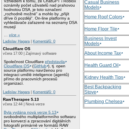
Vzhledem k tomu, že ChatGPT i Roblox
Casual Business
oznámily počet uživatelů nad prahovou
Models
hodnotou DSA, je toto označení
„rozhodně možné“ a mohlo by „přijít
Home Roof Colors
dříve či později“. On-line platformy a
vyhledávače zařazené na seznamy DSA
musejí
Home Floor Tile
…
více »
Business Invest
Ladislav Hagara
|
Komentářů: 0
Models
Cloudflare OS
About Income Tax
včera 17:00 | Zajímavý software
Společnost Cloudflare
představila
Health Guard Oil
Cloudflare OS
(
GitHub
), tj. open
source platformu navrženou pro
integraci umělé inteligence (agentů)
Kidney Health Tips
přímo do pracovních procesů
organizací.
Best Backpacking
Stove
Ladislav Hagara
|
Komentářů: 0
RawTherapee 5.13
Plumbing Chelsea
včera 12:44 | Nová verze
Byla vydána nová verze 5.13
svobodného multiplatformního softwaru
pro konverzi a zpracování digitálních
fotografií primárně ve formátů RAW