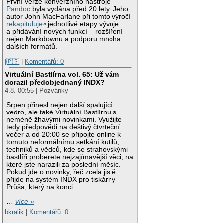
První verze konverzního nástroje
Pandoc
byla vydána před 20 lety. Jeho
autor John MacFarlane při tomto výročí
rekapituluje
jednotlivé etapy vývoje
a přidávání nových funkcí – rozšíření
nejen Markdownu a podporu mnoha
dalších formátů.
|🇵🇸
|
Komentářů: 0
Virtuální Bastlírna vol. 65: Už vám
dorazil předobjednaný INDX?
4.8. 00:55 | Pozvánky
Srpen přinesl nejen další spalující
vedro, ale také Virtuální Bastlírnu s
neméně žhavými novinkami. Využijte
tedy předpovědi na deštivý čtvrteční
večer a od 20:00 se připojte online k
tomuto neformálnímu setkání kutilů,
techniků a vědců, kde se strahovskými
bastlíři proberete nejzajímavější věci, na
které jste narazili za poslední měsíc.
Pokud jde o novinky, řeč zcela jistě
přijde na systém INDX pro tiskárny
Průša, který na konci
…
více »
bkralik
|
Komentářů: 0