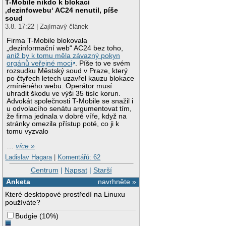
T-Mobile nikdo k blokaci
‚dezinfowebu‘ AC24 nenutil, píše
soud
3.8. 17:22 | Zajímavý článek
Firma T-Mobile blokovala
„dezinformační web“ AC24 bez toho,
aniž by k tomu měla závazný pokyn
orgánů veřejné moci
. Píše to ve svém
rozsudku Městský soud v Praze, který
po čtyřech letech uzavřel kauzu blokace
zmíněného webu. Operátor musí
uhradit škodu ve výši 35 tisíc korun.
Advokát společnosti T-Mobile se snažil i
u odvolacího senátu argumentovat tím,
že firma jednala v dobré víře, když na
stránky omezila přístup poté, co ji k
tomu vyzvalo
…
více »
Ladislav Hagara
|
Komentářů: 62
Centrum
|
Napsat
|
Starší
Anketa
navrhněte »
Které desktopové prostředí na Linuxu
používáte?
Budgie
(
10%
)