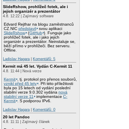
SlideRshow, prohlížeč fotek, ale i
jejich organizér a prezentátor
4.8. 12:22 | Zajímavý software
Edvard Rejthar na blogu zaměstnanců
CZ.NIC
představil
svou aplikaci
SlideRshow
(
GitHub
). Funguje jako
prohlížeč fotek, ale i jako jejich
organizér a prezentátor. Neinstaluje se,
běží přímo v prohlížeči. Bez serveru.
Offline.
Ladislav Hagara
|
Komentářů: 5
Kermit má 45 let. Vydán C-Kermit 11
4.8. 11:44 | Nová verze
Kermit
, tj. protokol pro přenos souborů,
vznikl před 45 lety
. Při této příležitosti
byla po 15 letech od vydání poslední
stabilní verze 9.0.302 vydána
nová
stabilní verze 11
implementace
C-
Kermit
. S podporou IPv6.
Ladislav Hagara
|
Komentářů: 0
20 let Pandoc
4.8. 11:11 | Zajímavý článek