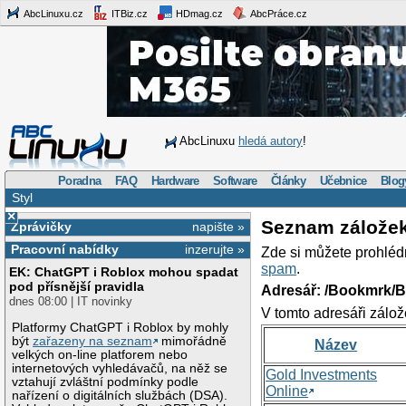
AbcLinuxu.cz
ITBiz.cz
HDmag.cz
AbcPráce.cz
AbcLinuxu
hledá autory
!
Poradna
FAQ
Hardware
Software
Články
Učebnice
Blog
Styl
×
Seznam zálože
Zprávičky
napište »
Pracovní nabídky
inzerujte »
Zde si můžete prohléd
spam
.
EK: ChatGPT i Roblox mohou spadat
pod přísnější pravidla
Adresář: /Bookmrk/
dnes 08:00 | IT novinky
V tomto adresáři zálož
Platformy ChatGPT i Roblox by mohly
být
zařazeny na seznam
mimořádně
Název
velkých on-line platforem nebo
internetových vyhledávačů, na něž se
Gold Investments
vztahují zvláštní podmínky podle
Online
nařízení o digitálních službách (DSA).