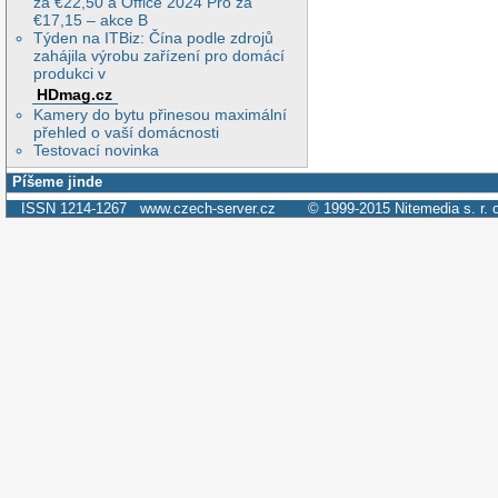
za €22,50 a Office 2024 Pro za
€17,15 – akce B
Týden na ITBiz: Čína podle zdrojů
zahájila výrobu zařízení pro domácí
produkci v
HDmag.cz
Kamery do bytu přinesou maximální
přehled o vaší domácnosti
Testovací novinka
Píšeme jinde
ISSN 1214-1267
www.czech-server.cz
© 1999-2015
Nitemedia s. r. 