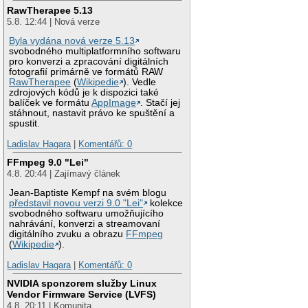
RawTherapee 5.13
5.8. 12:44 | Nová verze
Byla vydána nová verze 5.13
svobodného multiplatformního softwaru
pro konverzi a zpracování digitálních
fotografií primárně ve formátů RAW
RawTherapee
(
Wikipedie
). Vedle
zdrojových kódů je k dispozici také
balíček ve formátu
AppImage
. Stačí jej
stáhnout, nastavit právo ke spuštění a
spustit.
Ladislav Hagara
|
Komentářů: 0
FFmpeg 9.0 "Lei"
4.8. 20:44 | Zajímavý článek
Jean-Baptiste Kempf na svém blogu
představil novou verzi 9.0 "Lei"
kolekce
svobodného softwaru umožňujícího
nahrávání, konverzi a streamovaní
digitálního zvuku a obrazu
FFmpeg
(
Wikipedie
).
Ladislav Hagara
|
Komentářů: 0
NVIDIA sponzorem služby Linux
Vendor Firmware Service (LVFS)
4.8. 20:11 | Komunita