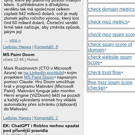
újmy, které její platformy působí mladým
lidem. S přihlédnutím k dřívějšímu
check domain metrics
verdiktu tak má společnost celkem
zaplatit 942 milionů dolarů, což je malý
zlomek jejího ročního výnosu, který loni
check moz metrics
činil 60 miliard dolarů. Čtvrteční verdikt
firmě také nařizuje, aby změnila způsob,
jakým její
check moz spam scor
…
více »
check spam score of
Ladislav Hagara
|
Komentářů: 8
domain
MS Paint Doom
check website spam
včera 12:44 | Humor
score
Mark Russinovich (CTO v Microsoft
check trust flow
Azure) se
na LinkedIn pochlubil
svým
projektem
MS Paint Doom
napsaným
pomocí Claude. Hru Doom umožňuje
free moz spam score
hrát v programu Malování (Microsoft
checker
Paint). Malování funguje jako monitor.
Herní engine (ViZDoom) běží na pozadí
a každý vykreslený snímek hry vkládá
automaticky přes schránku (clipboard)
do Malování.
Ladislav Hagara
|
Komentářů: 2
EK: ChatGPT i Roblox mohou spadat
pod přísnější pravidla