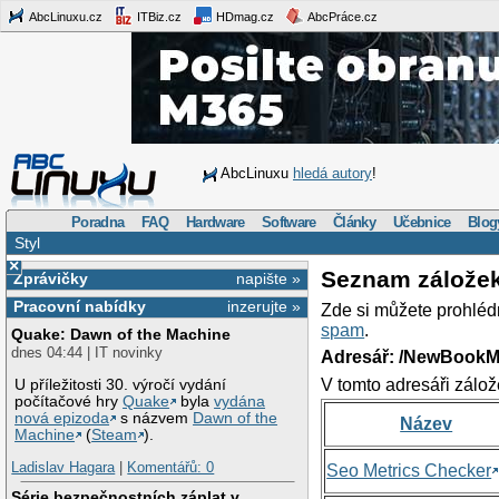
AbcLinuxu.cz
ITBiz.cz
HDmag.cz
AbcPráce.cz
AbcLinuxu
hledá autory
!
Poradna
FAQ
Hardware
Software
Články
Učebnice
Blog
Styl
×
Seznam zálože
Zprávičky
napište »
Pracovní nabídky
inzerujte »
Zde si můžete prohléd
spam
.
Quake: Dawn of the Machine
dnes 04:44 | IT novinky
Adresář: /NewBookM
V tomto adresáři zálož
U příležitosti 30. výročí vydání
počítačové hry
Quake
byla
vydána
nová epizoda
s názvem
Dawn of the
Název
Machine
(
Steam
).
Ladislav Hagara
|
Komentářů: 0
Seo Metrics Checker
Série bezpečnostních záplat v