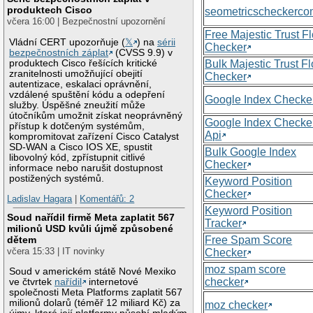
produktech Cisco
seometricscheckerc
včera 16:00 | Bezpečnostní upozornění
Free Majestic Trust F
Vládní CERT upozorňuje (
𝕏
) na
sérii
Checker
bezpečnostních záplat
(CVSS 9.9) v
produktech Cisco řešících kritické
Bulk Majestic Trust F
zranitelnosti umožňující obejití
Checker
autentizace, eskalaci oprávnění,
vzdálené spuštění kódu a odepření
Google Index Checke
služby. Úspěšné zneužití může
útočníkům umožnit získat neoprávněný
Google Index Checke
přístup k dotčeným systémům,
Api
kompromitovat zařízení Cisco Catalyst
SD-WAN a Cisco IOS XE, spustit
Bulk Google Index
libovolný kód, zpřístupnit citlivé
Checker
informace nebo narušit dostupnost
postižených systémů.
Keyword Position
Checker
Ladislav Hagara
|
Komentářů: 2
Keyword Position
Soud nařídil firmě Meta zaplatit 567
Tracker
milionů USD kvůli újmě způsobené
Free Spam Score
dětem
včera 15:33 | IT novinky
Checker
moz spam score
Soud v americkém státě Nové Mexiko
checker
ve čtvrtek
nařídil
internetové
společnosti Meta Platforms zaplatit 567
milionů dolarů (téměř 12 miliard Kč) za
moz checker