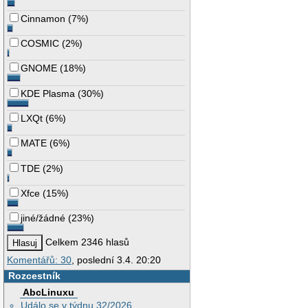
Cinnamon
(
7%
)
COSMIC
(
2%
)
GNOME
(
18%
)
KDE Plasma
(
30%
)
LXQt
(
6%
)
MATE
(
6%
)
TDE
(
2%
)
Xfce
(
15%
)
jiné/žádné
(
23%
)
Celkem 2346 hlasů
Komentářů: 30
, poslední 3.4. 20:20
Rozcestník
AbcLinuxu
Událo se v týdnu 32/2026