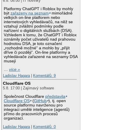
6.8. 08:00 | IT novinky
Platformy ChatGPT i Roblox by mohly
být
zařazeny na seznam
mimořádně
velkých on-line platforem nebo
internetových vyhledávačů, na něž se
vztahují zvláštní podmínky podle
nařízení o digitálních službách (DSA).
Vzhledem k tomu, že ChatGPT i Roblox
oznámily počet uživatelů nad prahovou
hodnotou DSA, je toto označení
„rozhodně možné“ a mohlo by „přijít
dříve či později“. On-line platformy a
vyhledávače zařazené na seznamy DSA
musejí
…
více »
Ladislav Hagara
|
Komentářů: 9
Cloudflare OS
5.8. 17:00 | Zajímavý software
Společnost Cloudflare
představila
Cloudflare OS
(
GitHub
), tj. open
source platformu navrženou pro
integraci umělé inteligence (agentů)
přímo do pracovních procesů
organizací.
Ladislav Hagara
|
Komentářů: 0