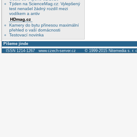
Týden na ScienceMag.cz: Vylepšený
test nenašel žádný rozdíl mezi
vodíkem a antiv
HDmag.cz
Kamery do bytu přinesou maximální
přehled o vaší domácnosti
Testovací novinka
Píšeme jinde
ISSN 1214-1267
www.czech-server.cz
© 1999-2015
Nitemedia s. r. 