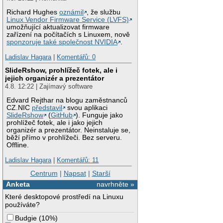
Richard Hughes
oznámil
, že službu
Linux Vendor Firmware Service (LVFS)
umožňující aktualizovat firmware
zařízení na počítačích s Linuxem, nově
sponzoruje také společnost NVIDIA
.
Ladislav Hagara
|
Komentářů: 0
SlideRshow, prohlížeč fotek, ale i
jejich organizér a prezentátor
4.8. 12:22 | Zajímavý software
Edvard Rejthar na blogu zaměstnanců
CZ.NIC
představil
svou aplikaci
SlideRshow
(
GitHub
). Funguje jako
prohlížeč fotek, ale i jako jejich
organizér a prezentátor. Neinstaluje se,
běží přímo v prohlížeči. Bez serveru.
Offline.
Ladislav Hagara
|
Komentářů: 11
Centrum
|
Napsat
|
Starší
Anketa
navrhněte »
Které desktopové prostředí na Linuxu
používáte?
Budgie
(
10%
)