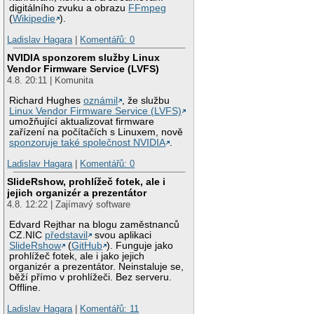
digitálního zvuku a obrazu
FFmpeg
(
Wikipedie
).
Ladislav Hagara
|
Komentářů: 0
NVIDIA sponzorem služby Linux
Vendor Firmware Service (LVFS)
4.8. 20:11 | Komunita
Richard Hughes
oznámil
, že službu
Linux Vendor Firmware Service (LVFS)
umožňující aktualizovat firmware
zařízení na počítačích s Linuxem, nově
sponzoruje také společnost NVIDIA
.
Ladislav Hagara
|
Komentářů: 0
SlideRshow, prohlížeč fotek, ale i
jejich organizér a prezentátor
4.8. 12:22 | Zajímavý software
Edvard Rejthar na blogu zaměstnanců
CZ.NIC
představil
svou aplikaci
SlideRshow
(
GitHub
). Funguje jako
prohlížeč fotek, ale i jako jejich
organizér a prezentátor. Neinstaluje se,
běží přímo v prohlížeči. Bez serveru.
Offline.
Ladislav Hagara
|
Komentářů: 11