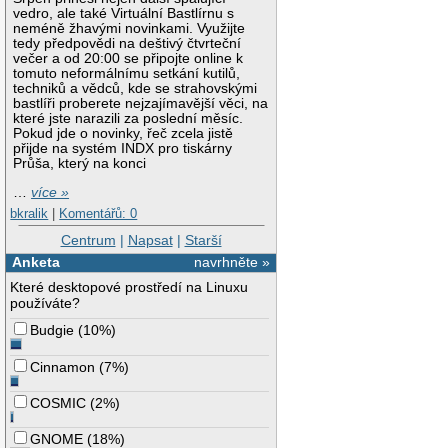
vedro, ale také Virtuální Bastlírnu s
neméně žhavými novinkami. Využijte
tedy předpovědi na deštivý čtvrteční
večer a od 20:00 se připojte online k
tomuto neformálnímu setkání kutilů,
techniků a vědců, kde se strahovskými
bastlíři proberete nejzajímavější věci, na
které jste narazili za poslední měsíc.
Pokud jde o novinky, řeč zcela jistě
přijde na systém INDX pro tiskárny
Průša, který na konci
…
více »
bkralik
|
Komentářů: 0
Centrum
|
Napsat
|
Starší
Anketa
navrhněte »
Které desktopové prostředí na Linuxu
používáte?
Budgie
(
10%
)
Cinnamon
(
7%
)
COSMIC
(
2%
)
GNOME
(
18%
)