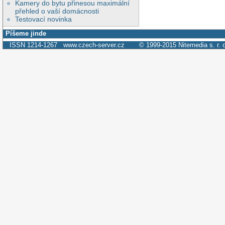
Kamery do bytu přinesou maximální
přehled o vaší domácnosti
Testovací novinka
Píšeme jinde
ISSN 1214-1267
www.czech-server.cz
© 1999-2015
Nitemedia s. r. 