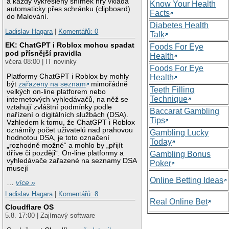
a každý vykreslený snímek hry vkládá
Know Your Health
automaticky přes schránku (clipboard)
Facts
do Malování.
Diabetes Health
Ladislav Hagara
|
Komentářů: 0
Talk
EK: ChatGPT i Roblox mohou spadat
Foods For Eye
pod přísnější pravidla
Health
včera 08:00 | IT novinky
Foods For Eye
Platformy ChatGPT i Roblox by mohly
Health
být
zařazeny na seznam
mimořádně
Teeth Filling
velkých on-line platforem nebo
Technique
internetových vyhledávačů, na něž se
vztahují zvláštní podmínky podle
Baccarat Gambling
nařízení o digitálních službách (DSA).
Tips
Vzhledem k tomu, že ChatGPT i Roblox
oznámily počet uživatelů nad prahovou
Gambling Lucky
hodnotou DSA, je toto označení
Today
„rozhodně možné“ a mohlo by „přijít
dříve či později“. On-line platformy a
Gambling Bonus
vyhledávače zařazené na seznamy DSA
Poker
musejí
Online Betting Ideas
…
více »
Ladislav Hagara
|
Komentářů: 8
Real Online Bet
Cloudflare OS
5.8. 17:00 | Zajímavý software