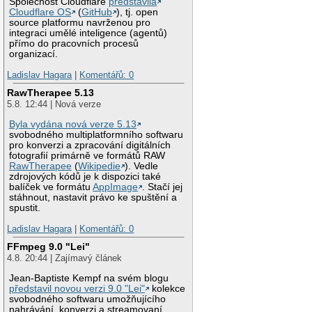
Společnost Cloudflare
představila
Cloudflare OS
(
GitHub
), tj. open
source platformu navrženou pro
integraci umělé inteligence (agentů)
přímo do pracovních procesů
organizací.
Ladislav Hagara
|
Komentářů: 0
RawTherapee 5.13
5.8. 12:44 | Nová verze
Byla vydána nová verze 5.13
svobodného multiplatformního softwaru
pro konverzi a zpracování digitálních
fotografií primárně ve formátů RAW
RawTherapee
(
Wikipedie
). Vedle
zdrojových kódů je k dispozici také
balíček ve formátu
AppImage
. Stačí jej
stáhnout, nastavit právo ke spuštění a
spustit.
Ladislav Hagara
|
Komentářů: 0
FFmpeg 9.0 "Lei"
4.8. 20:44 | Zajímavý článek
Jean-Baptiste Kempf na svém blogu
představil novou verzi 9.0 "Lei"
kolekce
svobodného softwaru umožňujícího
nahrávání, konverzi a streamovaní