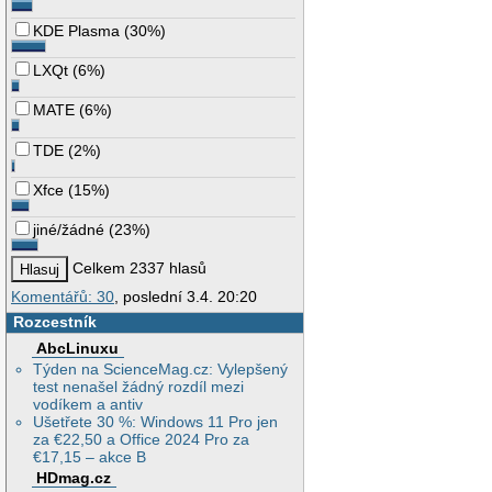
KDE Plasma
(
30%
)
LXQt
(
6%
)
MATE
(
6%
)
TDE
(
2%
)
Xfce
(
15%
)
jiné/žádné
(
23%
)
Celkem 2337 hlasů
Komentářů: 30
, poslední 3.4. 20:20
Rozcestník
AbcLinuxu
Týden na ScienceMag.cz: Vylepšený
test nenašel žádný rozdíl mezi
vodíkem a antiv
Ušetřete 30 %: Windows 11 Pro jen
za €22,50 a Office 2024 Pro za
€17,15 – akce B
HDmag.cz