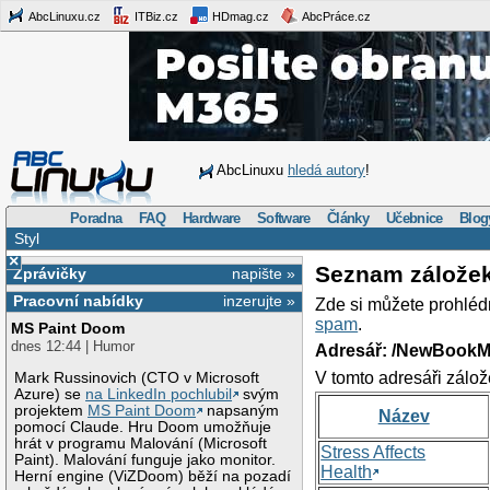
AbcLinuxu.cz
ITBiz.cz
HDmag.cz
AbcPráce.cz
AbcLinuxu
hledá autory
!
Poradna
FAQ
Hardware
Software
Články
Učebnice
Blog
Styl
×
Seznam zálože
Zprávičky
napište »
Pracovní nabídky
inzerujte »
Zde si můžete prohléd
spam
.
MS Paint Doom
dnes 12:44 | Humor
Adresář: /NewBookM
V tomto adresáři zálož
Mark Russinovich (CTO v Microsoft
Azure) se
na LinkedIn pochlubil
svým
projektem
MS Paint Doom
napsaným
Název
pomocí Claude. Hru Doom umožňuje
hrát v programu Malování (Microsoft
Stress Affects
Paint). Malování funguje jako monitor.
Health
Herní engine (ViZDoom) běží na pozadí