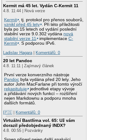
Kermit má 45 let. Vydán C-Kermit 11
4.8. 11:44 | Nová verze
Kermit
, tj. protokol pro přenos souborů,
vznikl před 45 lety
. Při této příležitosti
byla po 15 letech od vydání poslední
stabilní verze 9.0.302 vydána
nová
stabilní verze 11
implementace
C-
Kermit
. S podporou IPv6.
Ladislav Hagara
|
Komentářů: 0
20 let Pandoc
4.8. 11:11 | Zajímavý článek
První verze konverzního nástroje
Pandoc
byla vydána před 20 lety. Jeho
autor John MacFarlane při tomto výročí
rekapituluje
jednotlivé etapy vývoje
a přidávání nových funkcí – rozšíření
nejen Markdownu a podporu mnoha
dalších formátů.
|🇵🇸
|
Komentářů: 0
Virtuální Bastlírna vol. 65: Už vám
dorazil předobjednaný INDX?
4.8. 00:55 | Pozvánky
Srpen přinesl nejen další spalující