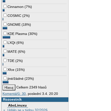
Cinnamon
(
7%
)
COSMIC
(
2%
)
GNOME
(
18%
)
KDE Plasma
(
30%
)
LXQt
(
6%
)
MATE
(
6%
)
TDE
(
2%
)
Xfce
(
15%
)
jiné/žádné
(
23%
)
Celkem 2349 hlasů
Komentářů: 30
, poslední 3.4. 20:20
Rozcestník
AbcLinuxu
Událo se v týdnu 32/2026