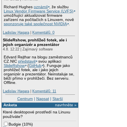
Richard Hughes
oznámil
, že službu
Linux Vendor Firmware Service (LVFS)
umožňující aktualizovat firmware
zařízení na počítačích s Linuxem, nově
sponzoruje také společnost NVIDIA
.
Ladislav Hagara
|
Komentářů: 0
SlideRshow, prohlížeč fotek, ale i
jejich organizér a prezentátor
4.8. 12:22 | Zajímavý software
Edvard Rejthar na blogu zaměstnanců
CZ.NIC
představil
svou aplikaci
SlideRshow
(
GitHub
). Funguje jako
prohlížeč fotek, ale i jako jejich
organizér a prezentátor. Neinstaluje se,
běží přímo v prohlížeči. Bez serveru.
Offline.
Ladislav Hagara
|
Komentářů: 11
Centrum
|
Napsat
|
Starší
Anketa
navrhněte »
Které desktopové prostředí na Linuxu
používáte?
Budgie
(
10%
)