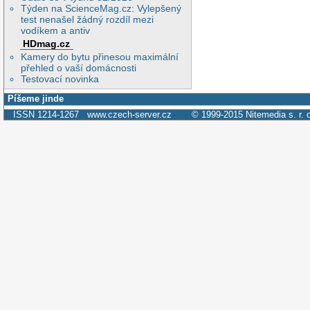
Týden na ScienceMag.cz: Vylepšený
test nenašel žádný rozdíl mezi
vodíkem a antiv
HDmag.cz
Kamery do bytu přinesou maximální
přehled o vaší domácnosti
Testovací novinka
Píšeme jinde
ISSN 1214-1267
www.czech-server.cz
© 1999-2015
Nitemedia s. r. 