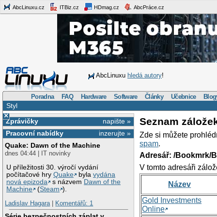
AbcLinuxu.cz
ITBiz.cz
HDmag.cz
AbcPráce.cz
AbcLinuxu
hledá autory
!
Poradna
FAQ
Hardware
Software
Články
Učebnice
Blog
Styl
×
Seznam zálože
Zprávičky
napište »
Pracovní nabídky
inzerujte »
Zde si můžete prohléd
spam
.
Quake: Dawn of the Machine
dnes 04:44 | IT novinky
Adresář: /Bookmrk/
V tomto adresáři zálož
U příležitosti 30. výročí vydání
počítačové hry
Quake
byla
vydána
nová epizoda
s názvem
Dawn of the
Název
Machine
(
Steam
).
Gold Investments
Ladislav Hagara
|
Komentářů: 1
Online
Série bezpečnostních záplat v