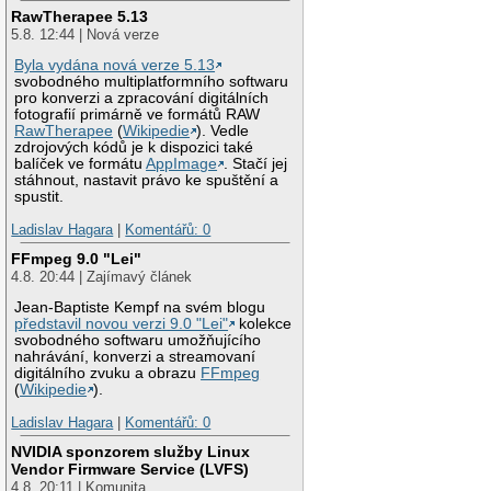
RawTherapee 5.13
5.8. 12:44 | Nová verze
Byla vydána nová verze 5.13
svobodného multiplatformního softwaru
pro konverzi a zpracování digitálních
fotografií primárně ve formátů RAW
RawTherapee
(
Wikipedie
). Vedle
zdrojových kódů je k dispozici také
balíček ve formátu
AppImage
. Stačí jej
stáhnout, nastavit právo ke spuštění a
spustit.
Ladislav Hagara
|
Komentářů: 0
FFmpeg 9.0 "Lei"
4.8. 20:44 | Zajímavý článek
Jean-Baptiste Kempf na svém blogu
představil novou verzi 9.0 "Lei"
kolekce
svobodného softwaru umožňujícího
nahrávání, konverzi a streamovaní
digitálního zvuku a obrazu
FFmpeg
(
Wikipedie
).
Ladislav Hagara
|
Komentářů: 0
NVIDIA sponzorem služby Linux
Vendor Firmware Service (LVFS)
4.8. 20:11 | Komunita