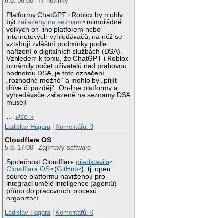
6.8. 08:00 | IT novinky
Platformy ChatGPT i Roblox by mohly
být
zařazeny na seznam
mimořádně
velkých on-line platforem nebo
internetových vyhledávačů, na něž se
vztahují zvláštní podmínky podle
nařízení o digitálních službách (DSA).
Vzhledem k tomu, že ChatGPT i Roblox
oznámily počet uživatelů nad prahovou
hodnotou DSA, je toto označení
„rozhodně možné“ a mohlo by „přijít
dříve či později“. On-line platformy a
vyhledávače zařazené na seznamy DSA
musejí
…
více »
Ladislav Hagara
|
Komentářů: 9
Cloudflare OS
5.8. 17:00 | Zajímavý software
Společnost Cloudflare
představila
Cloudflare OS
(
GitHub
), tj. open
source platformu navrženou pro
integraci umělé inteligence (agentů)
přímo do pracovních procesů
organizací.
Ladislav Hagara
|
Komentářů: 0