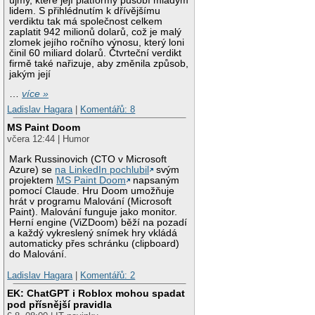
újmy, které její platformy působí mladým
lidem. S přihlédnutím k dřívějšímu
verdiktu tak má společnost celkem
zaplatit 942 milionů dolarů, což je malý
zlomek jejího ročního výnosu, který loni
činil 60 miliard dolarů. Čtvrteční verdikt
firmě také nařizuje, aby změnila způsob,
jakým její
…
více »
Ladislav Hagara
|
Komentářů: 8
MS Paint Doom
včera 12:44 | Humor
Mark Russinovich (CTO v Microsoft
Azure) se
na LinkedIn pochlubil
svým
projektem
MS Paint Doom
napsaným
pomocí Claude. Hru Doom umožňuje
hrát v programu Malování (Microsoft
Paint). Malování funguje jako monitor.
Herní engine (ViZDoom) běží na pozadí
a každý vykreslený snímek hry vkládá
automaticky přes schránku (clipboard)
do Malování.
Ladislav Hagara
|
Komentářů: 2
EK: ChatGPT i Roblox mohou spadat
pod přísnější pravidla