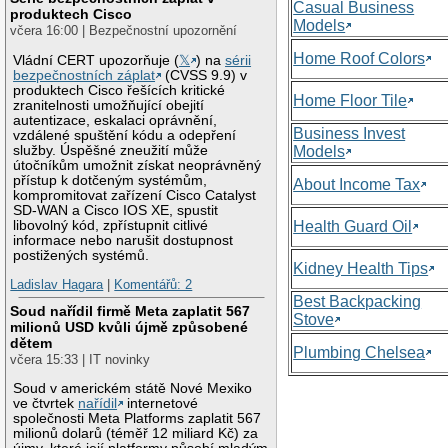
Casual Business
produktech Cisco
Models
včera 16:00 | Bezpečnostní upozornění
Home Roof Colors
Vládní CERT upozorňuje (
𝕏
) na
sérii
bezpečnostních záplat
(CVSS 9.9) v
produktech Cisco řešících kritické
Home Floor Tile
zranitelnosti umožňující obejití
autentizace, eskalaci oprávnění,
Business Invest
vzdálené spuštění kódu a odepření
služby. Úspěšné zneužití může
Models
útočníkům umožnit získat neoprávněný
přístup k dotčeným systémům,
About Income Tax
kompromitovat zařízení Cisco Catalyst
SD-WAN a Cisco IOS XE, spustit
libovolný kód, zpřístupnit citlivé
Health Guard Oil
informace nebo narušit dostupnost
postižených systémů.
Kidney Health Tips
Ladislav Hagara
|
Komentářů: 2
Best Backpacking
Soud nařídil firmě Meta zaplatit 567
Stove
milionů USD kvůli újmě způsobené
dětem
Plumbing Chelsea
včera 15:33 | IT novinky
Soud v americkém státě Nové Mexiko
ve čtvrtek
nařídil
internetové
společnosti Meta Platforms zaplatit 567
milionů dolarů (téměř 12 miliard Kč) za