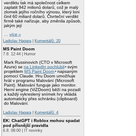
verdiktu tak má společnost celkem
zaplatit 942 milionů dolarů, což je malý
zlomek jejího ročního výnosu, který loni
činil 60 miliard dolarů. Čtvrteční verdikt
firmě také nařizuje, aby změnila způsob,
jakým její
…
více »
Ladislav Hagara
|
Komentářů: 20
MS Paint Doom
7.8. 12:44 | Humor
Mark Russinovich (CTO v Microsoft
Azure) se
na LinkedIn pochlubil
svým
projektem
MS Paint Doom
napsaným
pomocí Claude. Hru Doom umožňuje
hrát v programu Malování (Microsoft
Paint). Malování funguje jako monitor.
Herní engine (ViZDoom) běží na pozadí
a každý vykreslený snímek hry vkládá
automaticky přes schránku (clipboard)
do Malování.
Ladislav Hagara
|
Komentářů: 4
EK: ChatGPT i Roblox mohou spadat
pod přísnější pravidla
6.8. 08:00 | IT novinky