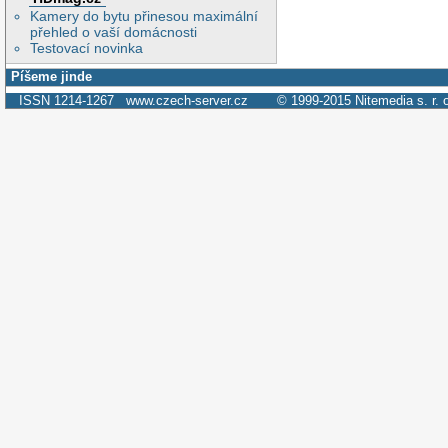
Kamery do bytu přinesou maximální
přehled o vaší domácnosti
Testovací novinka
Píšeme jinde
ISSN 1214-1267
www.czech-server.cz
© 1999-2015
Nitemedia s. r. 