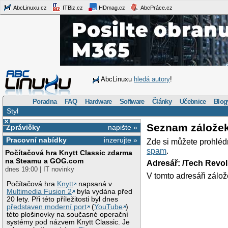
AbcLinuxu.cz
ITBiz.cz
HDmag.cz
AbcPráce.cz
AbcLinuxu
hledá autory
!
Poradna
FAQ
Hardware
Software
Články
Učebnice
Blog
Styl
×
Seznam zálože
Zprávičky
napište »
Pracovní nabídky
inzerujte »
Zde si můžete prohléd
spam
.
Počítačová hra Knytt Classic zdarma
na Steamu a GOG.com
Adresář: /Tech Revo
dnes 19:00 | IT novinky
V tomto adresáři zálož
Počítačová hra
Knytt
napsaná v
Multimedia Fusion 2
byla vydána před
20 lety. Při této příležitosti byl dnes
představen moderní port
(
YouTube
)
této plošinovky na současné operační
systémy pod názvem Knytt Classic. Je