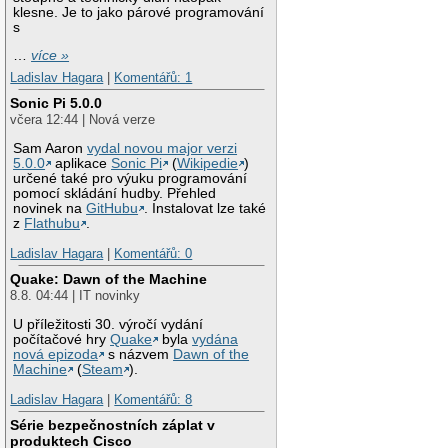
klesne. Je to jako párové programování
s
…
více »
Ladislav Hagara
|
Komentářů: 1
Sonic Pi 5.0.0
včera 12:44 | Nová verze
Sam Aaron
vydal novou major verzi
5.0.0
aplikace
Sonic Pi
(
Wikipedie
)
určené také pro výuku programování
pomocí skládání hudby. Přehled
novinek na
GitHubu
. Instalovat lze také
z
Flathubu
.
Ladislav Hagara
|
Komentářů: 0
Quake: Dawn of the Machine
8.8. 04:44 | IT novinky
U příležitosti 30. výročí vydání
počítačové hry
Quake
byla
vydána
nová epizoda
s názvem
Dawn of the
Machine
(
Steam
).
Ladislav Hagara
|
Komentářů: 8
Série bezpečnostních záplat v
produktech Cisco