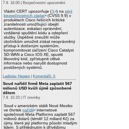
7.8. 16:00 | Bezpečnostní upozornění
Vládní CERT upozorňuje (
𝕏
) na
sérii
bezpečnostních záplat
(CVSS 9.9) v
produktech Cisco řešících kritické
zranitelnosti umožňující obejití
autentizace, eskalaci oprávnění,
vzdálené spuštění kódu a odepření
služby. Úspěšné zneužití může
útočníkům umožnit získat neoprávněný
přístup k dotčeným systémům,
kompromitovat zařízení Cisco Catalyst
SD-WAN a Cisco IOS XE, spustit
libovolný kód, zpřístupnit citlivé
informace nebo narušit dostupnost
postižených systémů.
Ladislav Hagara
|
Komentářů: 6
Soud nařídil firmě Meta zaplatit 567
milionů USD kvůli újmě způsobené
dětem
7.8. 15:33 | IT novinky
Soud v americkém státě Nové Mexiko
ve čtvrtek
nařídil
internetové
společnosti Meta Platforms zaplatit 567
milionů dolarů (téměř 12 miliard Kč) za
újmy, které její platformy působí mladým
lidem. S přihlédnutím k dřívějšímu