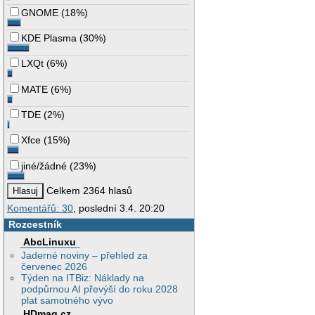
GNOME
(
18%
)
KDE Plasma
(
30%
)
LXQt
(
6%
)
MATE
(
6%
)
TDE
(
2%
)
Xfce
(
15%
)
jiné/žádné
(
23%
)
Celkem 2364 hlasů
Komentářů: 30
, poslední 3.4. 20:20
Rozcestník
AbcLinuxu
Jaderné noviny – přehled za
červenec 2026
Týden na ITBiz: Náklady na
podpůrnou AI převýší do roku 2028
plat samotného vývo
HDmag.cz