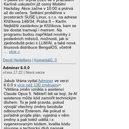
Karlíně uskuteční již osmý Mobilní
Hackday. Akce začne v 10:00 a potrvá
až do večera. Setkání proběhne v
prostorách SUSE Linux, s.r.o. na adrese
Křižíkova 148/34, Praha 8 – Karlín.
Nejbližší zastávkou je Křižíkova, kam se
lze dostat tramvají i metrem. Na
programu budou například novinky z
posledních měsíců, možnosti, jak si
zjednodušit práci s LLM/AI, a také nová
linuxová distribuce BengalOS, včetně
…
více »
David Heidelberg
|
Komentářů: 0
Adminer 6.0.0
včera 17:22 | Nová verze
Jakub Vrána vydal
Adminer
ve verzi
6.0.0 s
více než 130 změnami
:
"Většina změn vznikla s asistencí
Claude Opus 5. Někteří lidi se bojí, že AI
asistence může kód zamořit technickým
dluhem. To je jistě pravda, pokud
vývojář všechny změny bezduše
odbouchne Enterem. Ale pokud si
pořádně projde plán, vyjedná v něm
změny a pak totéž udělá i s
vygenerovaným kódem, kvalita kódu
stoupne a technický dluh naopak