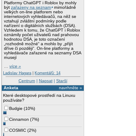
Platformy ChatGPT i Roblox by mohly
být
zařazeny na seznam
mimořádně
velkých on-line platforem nebo
internetových vyhledávačů, na něž se
vztahují zvláštní podmínky podle
nařízení o digitálních službách (DSA).
Vzhledem k tomu, že ChatGPT i Roblox
oznámily počet uživatelů nad prahovou
hodnotou DSA, je toto označení
„rozhodně možné“ a mohlo by „přijít
dříve či později“. On-line platformy a
vyhledávače zařazené na seznamy DSA
musejí
…
více »
Ladislav Hagara
|
Komentářů: 14
Centrum
|
Napsat
|
Starší
Anketa
navrhněte »
Které desktopové prostředí na Linuxu
používáte?
Budgie
(
10%
)
Cinnamon
(
7%
)
COSMIC
(
2%
)