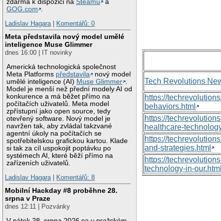
zdarma k dispozici na
Steamu
a
GOG.com
.
Ladislav Hagara
|
Komentářů: 0
Meta představila nový model umělé
inteligence Muse Glimmer
dnes 16:00 | IT novinky
Americká technologická společnost
Meta Platforms
představila
nový model
Tech Revolutions Ne
umělé inteligence (AI)
Muse Glimmer
.
Model je menší než přední modely AI od
konkurence a má běžet přímo na
https://techrevolutio
počítačích uživatelů. Meta model
behaviors.html
zpřístupní jako open source, tedy
https://techrevoluti
otevřený software. Nový model je
navržen tak, aby zvládal takzvané
healthcare-technology
agentní úkoly na počítačích se
https://techrevolutio
spotřebitelskou grafickou kartou. Klade
and-strategies.html
si tak za cíl uspokojit poptávku po
systémech AI, které běží přímo na
https://techrevolutio
zařízeních uživatelů.
technology-in-our.htm
Ladislav Hagara
|
Komentářů: 8
Mobilní Hackday #8 proběhne 28.
srpna v Praze
dnes 12:11 | Pozvánky
V pátek 28. srpna 2026 se v pražském