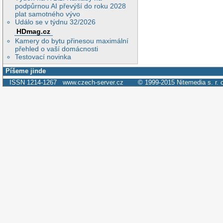
podpůrnou AI převýší do roku 2028
plat samotného vývo
Událo se v týdnu 32/2026
HDmag.cz
Kamery do bytu přinesou maximální
přehled o vaší domácnosti
Testovací novinka
Píšeme jinde
ISSN 1214-1267
www.czech-server.cz
© 1999-2015
Nitemedia s. r. 