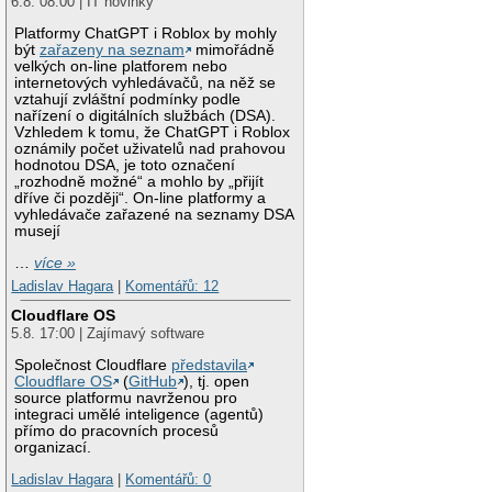
6.8. 08:00 | IT novinky
Platformy ChatGPT i Roblox by mohly
být
zařazeny na seznam
mimořádně
velkých on-line platforem nebo
internetových vyhledávačů, na něž se
vztahují zvláštní podmínky podle
nařízení o digitálních službách (DSA).
Vzhledem k tomu, že ChatGPT i Roblox
oznámily počet uživatelů nad prahovou
hodnotou DSA, je toto označení
„rozhodně možné“ a mohlo by „přijít
dříve či později“. On-line platformy a
vyhledávače zařazené na seznamy DSA
musejí
…
více »
Ladislav Hagara
|
Komentářů: 12
Cloudflare OS
5.8. 17:00 | Zajímavý software
Společnost Cloudflare
představila
Cloudflare OS
(
GitHub
), tj. open
source platformu navrženou pro
integraci umělé inteligence (agentů)
přímo do pracovních procesů
organizací.
Ladislav Hagara
|
Komentářů: 0