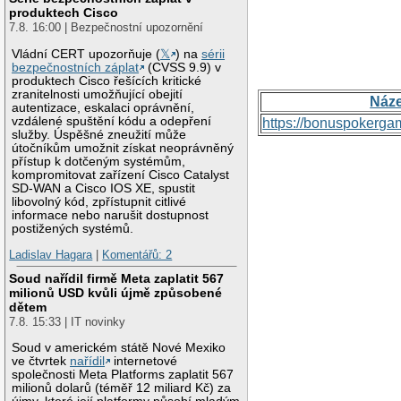
produktech Cisco
7.8. 16:00 | Bezpečnostní upozornění
Vládní CERT upozorňuje (
𝕏
) na
sérii
bezpečnostních záplat
(CVSS 9.9) v
produktech Cisco řešících kritické
zranitelnosti umožňující obejití
Náz
autentizace, eskalaci oprávnění,
vzdálené spuštění kódu a odepření
https://bonuspokerga
služby. Úspěšné zneužití může
útočníkům umožnit získat neoprávněný
přístup k dotčeným systémům,
kompromitovat zařízení Cisco Catalyst
SD-WAN a Cisco IOS XE, spustit
libovolný kód, zpřístupnit citlivé
informace nebo narušit dostupnost
postižených systémů.
Ladislav Hagara
|
Komentářů: 2
Soud nařídil firmě Meta zaplatit 567
milionů USD kvůli újmě způsobené
dětem
7.8. 15:33 | IT novinky
Soud v americkém státě Nové Mexiko
ve čtvrtek
nařídil
internetové
společnosti Meta Platforms zaplatit 567
milionů dolarů (téměř 12 miliard Kč) za