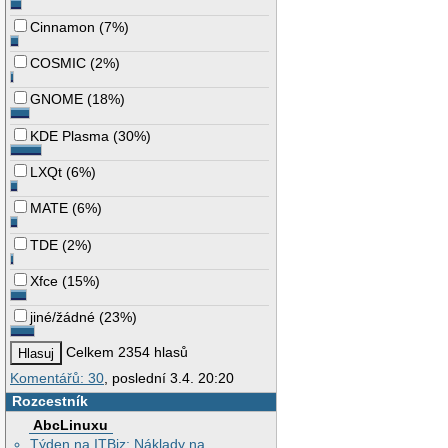
Cinnamon
(
7%
)
COSMIC
(
2%
)
GNOME
(
18%
)
KDE Plasma
(
30%
)
LXQt
(
6%
)
MATE
(
6%
)
TDE
(
2%
)
Xfce
(
15%
)
jiné/žádné
(
23%
)
Celkem 2354 hlasů
Komentářů: 30
, poslední 3.4. 20:20
Rozcestník
AbcLinuxu
Týden na ITBiz: Náklady na