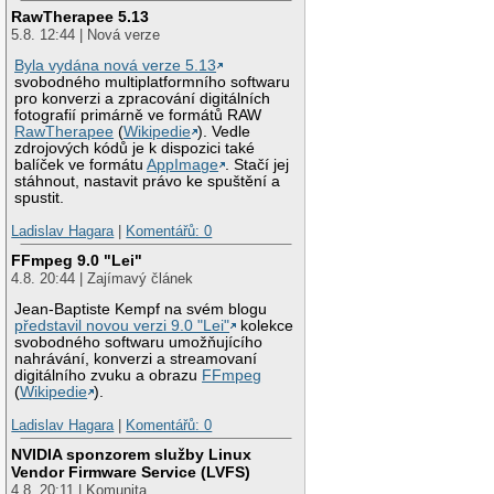
RawTherapee 5.13
5.8. 12:44 | Nová verze
Byla vydána nová verze 5.13
svobodného multiplatformního softwaru
pro konverzi a zpracování digitálních
fotografií primárně ve formátů RAW
RawTherapee
(
Wikipedie
). Vedle
zdrojových kódů je k dispozici také
balíček ve formátu
AppImage
. Stačí jej
stáhnout, nastavit právo ke spuštění a
spustit.
Ladislav Hagara
|
Komentářů: 0
FFmpeg 9.0 "Lei"
4.8. 20:44 | Zajímavý článek
Jean-Baptiste Kempf na svém blogu
představil novou verzi 9.0 "Lei"
kolekce
svobodného softwaru umožňujícího
nahrávání, konverzi a streamovaní
digitálního zvuku a obrazu
FFmpeg
(
Wikipedie
).
Ladislav Hagara
|
Komentářů: 0
NVIDIA sponzorem služby Linux
Vendor Firmware Service (LVFS)
4.8. 20:11 | Komunita