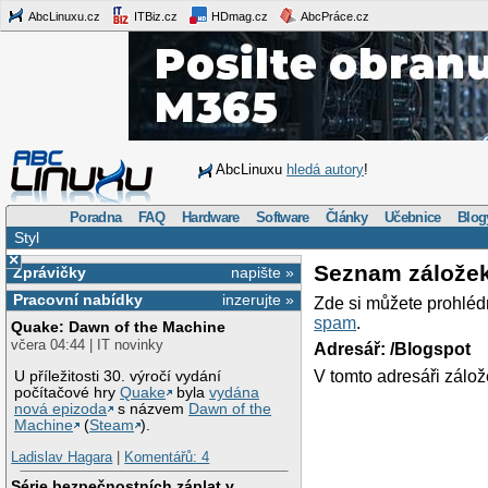
AbcLinuxu.cz
ITBiz.cz
HDmag.cz
AbcPráce.cz
AbcLinuxu
hledá autory
!
Poradna
FAQ
Hardware
Software
Články
Učebnice
Blog
Styl
×
Seznam zálože
Zprávičky
napište »
Pracovní nabídky
inzerujte »
Zde si můžete prohléd
spam
.
Quake: Dawn of the Machine
včera 04:44 | IT novinky
Adresář: /Blogspot
V tomto adresáři zálož
U příležitosti 30. výročí vydání
počítačové hry
Quake
byla
vydána
nová epizoda
s názvem
Dawn of the
Machine
(
Steam
).
Ladislav Hagara
|
Komentářů: 4
Série bezpečnostních záplat v