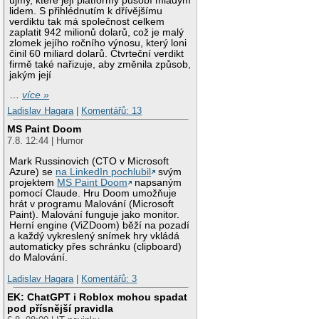
újmy, které její platformy působí mladým
lidem. S přihlédnutím k dřívějšímu
verdiktu tak má společnost celkem
zaplatit 942 milionů dolarů, což je malý
zlomek jejího ročního výnosu, který loni
činil 60 miliard dolarů. Čtvrteční verdikt
firmě také nařizuje, aby změnila způsob,
jakým její
…
více »
Ladislav Hagara
|
Komentářů: 13
MS Paint Doom
7.8. 12:44 | Humor
Mark Russinovich (CTO v Microsoft
Azure) se
na LinkedIn pochlubil
svým
projektem
MS Paint Doom
napsaným
pomocí Claude. Hru Doom umožňuje
hrát v programu Malování (Microsoft
Paint). Malování funguje jako monitor.
Herní engine (ViZDoom) běží na pozadí
a každý vykreslený snímek hry vkládá
automaticky přes schránku (clipboard)
do Malování.
Ladislav Hagara
|
Komentářů: 3
EK: ChatGPT i Roblox mohou spadat
pod přísnější pravidla