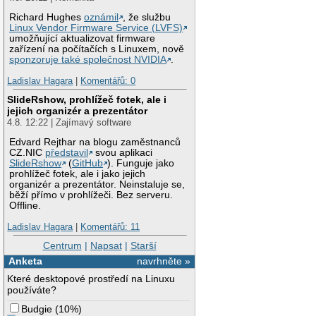
Richard Hughes
oznámil
, že službu
Linux Vendor Firmware Service (LVFS)
umožňující aktualizovat firmware
zařízení na počítačích s Linuxem, nově
sponzoruje také společnost NVIDIA
.
Ladislav Hagara
|
Komentářů: 0
SlideRshow, prohlížeč fotek, ale i
jejich organizér a prezentátor
4.8. 12:22 | Zajímavý software
Edvard Rejthar na blogu zaměstnanců
CZ.NIC
představil
svou aplikaci
SlideRshow
(
GitHub
). Funguje jako
prohlížeč fotek, ale i jako jejich
organizér a prezentátor. Neinstaluje se,
běží přímo v prohlížeči. Bez serveru.
Offline.
Ladislav Hagara
|
Komentářů: 11
Centrum
|
Napsat
|
Starší
Anketa
navrhněte »
Které desktopové prostředí na Linuxu
používáte?
Budgie
(
10%
)